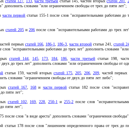
рых
статей 127
,
133
,
части третьей
статьи 145, частей вторых
статей 201
,
ев" дополнить словами "или ограничением свободы от трех до пяти лет";
и
части первой
статьи 155-1 после слов "исправительными работами до 
вых
статей 205
и
206
после слов "исправительными работами до трех лет
 частей первых
статей 166
,
186-1
,
186-3
,
части второй
статьи 241,
статей 2
 слов "исправительными работами до трех лет" дополнить словами "или 
торых
статей 144
,
145
,
173
,
184
,
186
,
части третьей
статьи 198, час
двух до трех лет" дополнить словами "или ограничением свободы от одно
ой
статьи 159, частей вторых
статей 175
,
205
,
206
,
209
, частей первы
ить словами "ограничением свободы от двух до пяти лет либо";
орых
статей 167
,
168
и
части первой
статьи 182 после слов "исправи
до пяти лет";
орых
статей 102
,
169
,
228
,
250-1
и
255-2
после слов "исправительными
до пяти лет";
75 после слов "в виде ареста" дополнить словами "ограничения свободы"
й статьи 178 после слов "лишением определенного права от трех до п