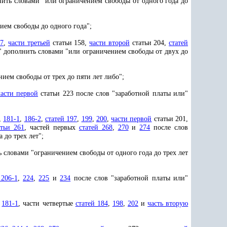
нить словами "или ограничением свободы от одного года до
ием свободы до одного года";
47
,
части третьей
статьи 158,
части второй
статьи 204,
статей
" дополнить словами "или ограничением свободы от двух до
ием свободы от трех до пяти лет либо";
части первой
статьи 223 после слов "заработной платы или"
,
181-1
,
186-2
,
статей 197
,
199
,
200
,
части первой
статьи 201,
атьи 261
, частей первых
статей 268
,
270
и
274
после слов
 до трех лет";
 словами "ограничением свободы от одного года до трех лет
 206-1
,
224
,
225
и
234
после слов "заработной платы или"
,
181-1
, части четвертые
статей 184
,
198
,
202
и
часть вторую