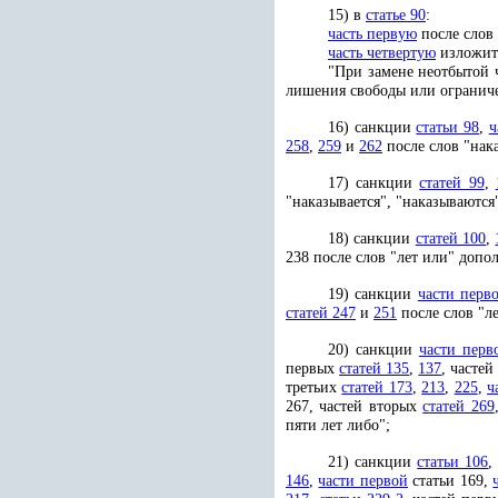
15) в
статье 90
:
часть первую
после слов
часть четвертую
изложить
"При замене неотбытой 
лишения свободы или огранич
16) санкции
статьи 98
,
ч
258
,
259
и
262
после слов "нак
17) санкции
статей 99
,
"наказывается", "наказываются
18) санкции
статей 100
,
238 после слов "лет или" допо
19) санкции
части перв
статей 247
и
251
после слов "л
20) санкции
части перв
первых
статей 135
,
137
, часте
третьих
статей 173
,
213
,
225
,
ч
267, частей вторых
статей 269
пяти лет либо";
21) санкции
статьи 106
146
,
части первой
статьи 169,