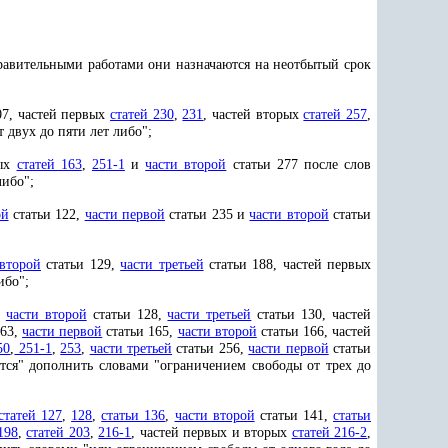
равительными работами они назначаются на неотбытый срок
07, частей первых
статей 230
,
231
, частей вторых
статей 257
,
 двух до пяти лет либо";
вых
статей 163
,
251-1
и
части второй
статьи 277 после слов
либо";
ой
статьи 122,
части первой
статьи 235 и
части второй
статьи
 второй
статьи 129,
части третьей
статьи 188, частей первых
ибо";
,
части второй
статьи 128,
части третьей
статьи 130, частей
163,
части первой
статьи 165,
части второй
статьи 166, частей
50
,
251-1
,
253
,
части третьей
статьи 256,
части первой
статьи
ются" дополнить словами "ограничением свободы от трех до
статей 127
,
128
,
статьи 136
,
части второй
статьи 141,
статьи
198
,
статей 203
,
216-1
, частей первых и вторых
статей 216-2
,