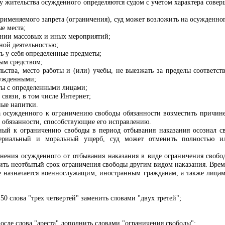
ту жительства осужденного определяются судом с учетом характера сове
применяемого запрета (ограничения), суд может возложить на осужденно
е места;
дении массовых и иных мероприятий;
ной деятельностью;
ть у себя определенные предметы;
ым средством;
льства, место работы и (или) учебы, не выезжать за пределы соответс
сужденными;
кты с определенными лицами;
 связи, в том числе Интернет;
ные напитки.
 осужденного к ограничению свободы обязанности возместить причин
е обязанности, способствующие его исправлению.
ный к ограничению свободы в период отбывания наказания осознал св
ериальный и моральный ущерб, суд может отменить полностью ил
онения осужденного от отбывания наказания в виде ограничения своб
ить неотбытый срок ограничения свободы другим видом наказания. Время
 назначается военнослужащим, иностранным гражданам, а также лицам
50 слова "трех четвертей" заменить словами "двух третей";
осле слова "ареста" дополнить словами "ограничения свободы";