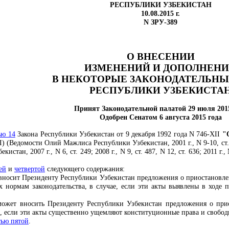
РЕСПУБЛИКИ УЗБЕКИСТАН
10.08.2015 г.
N ЗРУ-389
О ВНЕСЕНИИ
ИЗМЕНЕНИЙ И ДОПОЛНЕН
В НЕКОТОРЫЕ ЗАКОНОДАТЕЛЬНЫ
РЕСПУБЛИКИ УЗБЕКИСТА
Принят Законодательной палатой 29 июля 201
Одобрен Сенатом 6 августа 2015 года
ью 14
Закона Республики Узбекистан от 9 декабря 1992 года N 746-ХII
"
I) (Ведомости Олий Мажлиса Республики Узбекистан, 2001 г., N 9-10, ст. 168
тан, 2007 г., N 6, ст. 249; 2008 г., N 9, ст. 487, N 12, ст. 636; 2011 г.,
ей
и
четвертой
следующего содержания:
вносит Президенту Республики Узбекистан предложения о приостановлен
х нормам законодательства, в случае, если эти акты выявлены в ходе
ожет вносить Президенту Республики Узбекистан предложения о прио
е, если эти акты существенно ущемляют конституционные права и свобод
тью пятой
.