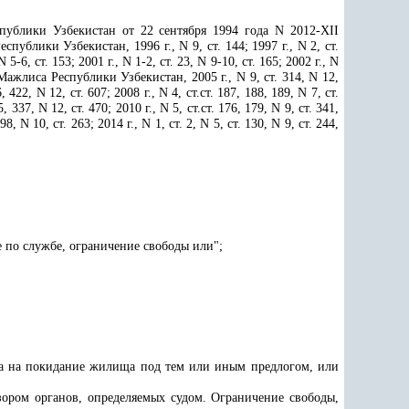
публики Узбекистан от 22 сентября 1994 года N 2012-ХII
ублики Узбекистан, 1996 г., N 9, ст. 144; 1997 г., N 2, ст.
 N 5-6, ст. 153; 2001 г., N 1-2, ст. 23, N 9-10, ст. 165; 2002 г., N
ий Мажлиса Республики Узбекистан, 2005 г., N 9, ст. 314, N 12,
6, 422, N 12, ст. 607; 2008 г., N 4, ст.ст. 187, 188, 189, N 7, ст.
5, 337, N 12, ст. 470; 2010 г., N 5, ст.ст. 176, 179, N 9, ст. 341,
 98, N 10, ст. 263; 2014 г., N 1, ст. 2, N 5, ст. 130, N 9, ст. 244,
 по службе, ограничение свободы или";
та на покидание жилища под тем или иным предлогом, или
зором органов, определяемых судом. Ограничение свободы,