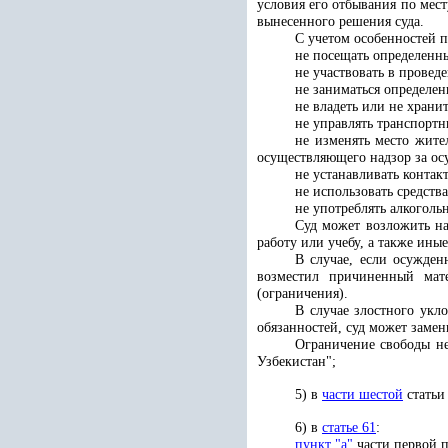
условия его отбывания по мес
вынесенного решения суда.
С учетом особенностей 
не посещать определенны
не участвовать в прове
не заниматься определен
не владеть или не храни
не управлять транспортн
не изменять место жите
осуществляющего надзор за о
не устанавливать конта
не использовать средства
не употреблять алкоголь
Суд может возложить на
работу или учебу, а также ины
В случае, если осужден
возместил причиненный мат
(ограничения).
В случае злостного укл
обязанностей, суд может замен
Ограничение свободы не
Узбекистан";
5) в
части шестой
статьи 
6) в
статье 61
:
пункт "а"
части первой п