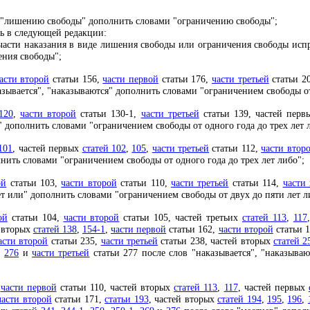
 "лишению свободы" дополнить словами "ограничению свободы";
 в следующей редакции:
части наказания в виде лишения свободы или ограничения свободы исп
ения свободы";
асти второй
статьи 156,
части первой
статьи 176,
части третьей
статьи 2
азывается", "наказываются" дополнить словами "ограничением свободы от
120
,
части второй
статьи 130-1,
части третьей
статьи 139, частей пер
" дополнить словами "ограничением свободы от одного года до трех лет 
101
, частей первых
статей 102
,
105
,
части третьей
статьи 112,
части втор
лнить словами "ограничением свободы от одного года до трех лет либо";
ой
статьи 103,
части второй
статьи 110,
части третьей
статьи 114,
части
ет или" дополнить словами "ограничением свободы от двух до пяти лет л
ой
статьи 104,
части второй
статьи 105, частей третьих
статей 113
,
117
й вторых
статей 138
,
154-1
,
части первой
статьи 162,
части второй
статьи 
асти второй
статьи 235,
части третьей
статьи 238, частей вторых
статей 2
,
276
и
части третьей
статьи 277 после слов "наказывается", "наказыва
,
части первой
статьи 110, частей вторых
статей 113
,
117
, частей первых
части второй
статьи 171,
статьи 193
, частей вторых
статей 194
,
195
,
196
,