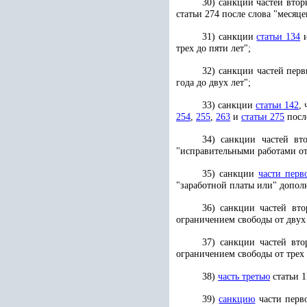
30) санкции частей вто
статьи 274 после слова "месяц
31) санкции
статьи 134
трех до пяти лет";
32) санкции частей пер
года до двух лет";
33) санкции
статьи 142
,
254
,
255
,
263
и
статьи 275
после
34) санкции частей в
"исправительными работами от 
35) санкции
части перв
"заработной платы или" дополн
36) санкции частей вт
ограничением свободы от двух 
37) санкции частей вт
ограничением свободы от трех 
38)
часть третью
статьи 1
39)
санкцию
части перво