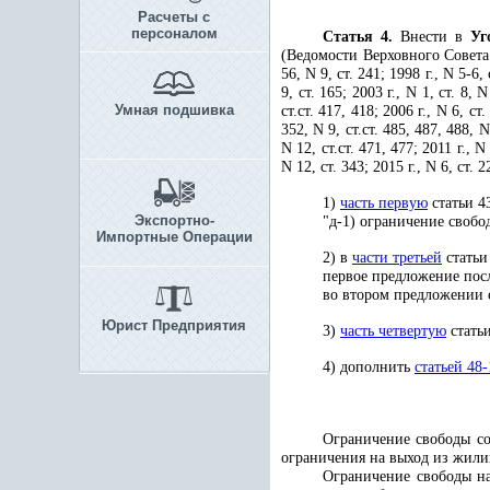
Расчеты с
персоналом
Статья 4.
Внести в
Уг
(Ведомости Верховного Совета Р
56, N 9, ст. 241; 1998 г., N 5-6, 
9, ст. 165; 2003 г., N 1, ст. 8
Умная подшивка
ст.ст. 417, 418; 2006 г., N 6, ст.
352, N 9, ст.ст. 485, 487, 488, N 
N 12, ст.ст. 471, 477; 2011 г., N 
N 12, ст. 343; 2015 г., N 6, ст
1)
часть первую
статьи 4
Экспортно-
"д-1) ограничение свобо
Импортные Операции
2) в
части третьей
статьи
первое предложение посл
во втором предложении 
Юрист Предприятия
3)
часть четвертую
статьи
4) дополнить
статьей 48-
Ограничение свободы со
ограничения на выход из жили
Ограничение свободы на