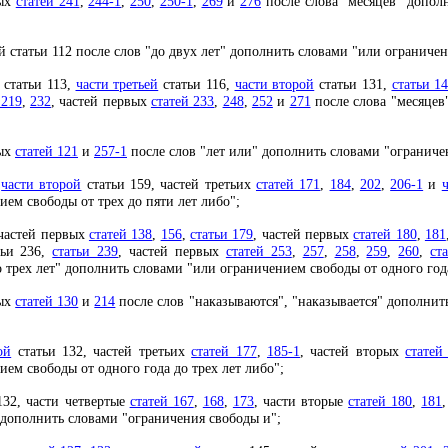
вых
статей 241
,
244-1
,
250
,
250-1
,
269
и
276
после слова "месяцев" допол
й статьи 112 после слов "до двух лет" дополнить словами "или ограничен
статьи 113,
части третьей
статьи 116,
части второй
статьи 131,
статьи 1
 219
,
232
, частей первых
статей 233
,
248
,
252
и
271
после слова "месяцев
рых
статей 121
и
257-1
после слов "лет или" дополнить словами "ограничен
,
части второй
статьи 159, частей третьих
статей 171
,
184
,
202
,
206-1
и
ем свободы от трех до пяти лет либо";
 частей первых
статей 138
,
156
,
статьи 179
, частей первых
статей 180
,
181
ьи 236,
статьи 239
, частей первых
статей 253
,
257
,
258
,
259
,
260
,
ст
трех лет" дополнить словами "или ограничением свободы от одного года
рых
статей 130
и
214
после слов "наказываются", "наказывается" дополнить
ой
статьи 132, частей третьих
статей 177
,
185-1
, частей вторых
статей
ем свободы от одного года до трех лет либо";
132, части четвертые
статей 167
,
168
,
173
, части вторые
статей 180
,
181
" дополнить словами "ограничения свободы и";