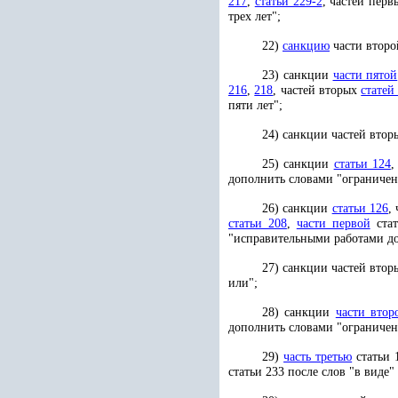
217
,
статьи 229-2
, частей пер
трех лет";
22)
санкцию
части второ
23) санкции
части пятой
216
,
218
, частей вторых
статей
пяти лет";
24) санкции частей вто
25) санкции
статьи 124
дополнить словами "ограничени
26) санкции
статьи 126
,
статьи 208
,
части первой
стат
"исправительными работами до 
27) санкции частей вто
или";
28) санкции
части втор
дополнить словами "ограничени
29)
часть третью
статьи 
статьи 233 после слов "в виде