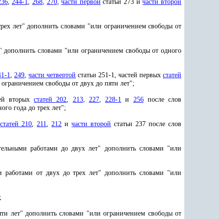
236
,
244-1
,
268
,
270
,
части первой
статьи 273 и
части второй
трех лет" дополнить словами "или ограничением свободы от
" дополнить словами "или ограничением свободы от одного
41-1
,
249
,
части четвертой
статьи 251-1, частей первых
статей
ограничением свободы от двух до пяти лет";
тей вторых
статей 202
,
213
,
227
,
228-1
и
256
после слов
го года до трех лет";
х
статей 210
,
211
,
212
и
части второй
статьи 237 после слов
тельными работами до двух лет" дополнить словами "или
 работами от двух до трех лет" дополнить словами "или
;
яти лет" дополнить словами "или ограничением свободы от