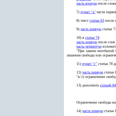
часть вторую
после слова
7)
пункт "а"
части первой
8) текст
статьи 63
после 
9)
часть первую
статьи 7
10) в
статье 74
:
часть первую
после слов
часть четвертую
изложить
"При замене неотбытой 
лишения свободы или огранич
11)
пункт "г"
статьи 78 
12)
часть первую
статьи 
"в-1) ограничение свобо
13) дополнить
статьей 84
Ограничение свободы наз
14)
часть первую
статьи 