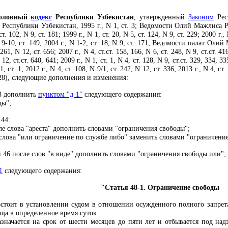
оловный
кодекс
Республики Узбекистан
, утвержденный
Законом
Рес
еспублики Узбекистан, 1995 г., N 1, ст. 3; Ведомости Олий Мажлиса Респ
ст. 102, N 9, ст. 181; 1999 г., N 1, ст. 20, N 5, ст. 124, N 9, ст. 229; 2000 г.,
, N 9-10, ст. 149; 2004 г., N 1-2, ст. 18, N 9, ст. 171; Ведомости палат Ол
 261, N 12, ст. 656; 2007 г., N 4, ст.ст. 158, 166, N 6, ст. 248, N 9, ст.ст. 41
12, ст.ст. 640, 641; 2009 г., N 1, ст. 1, N 4, ст. 128, N 9, ст.ст. 329, 334, 33
1, ст. 1; 2012 г., N 4, ст. 108, N 9/1, ст. 242, N 12, ст. 336; 2013 г., N 4, ст.
. 228), следующие дополнения и изменения:
3 дополнить
пунктом "д-1"
следующего содержания:
ды";
 44:
е слова "ареста" дополнить словами "ограничения свободы";
слова "или ограничение по службе либо" заменить словами "ограничение
 46 после слов "в виде" дополнить словами "ограничения свободы или";
1
следующего содержания:
"Статья 48-1. Ограничение свободы
стоит в установлении судом в отношении осужденного полного запре
ща в определенное время суток.
значается на срок от шести месяцев до пяти лет и отбывается под над