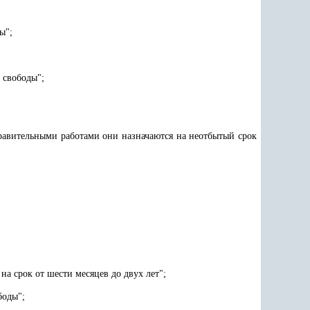
ы";
 свободы";
равительными работами они назначаются на неотбытый срок
а срок от шести месяцев до двух лет";
боды";