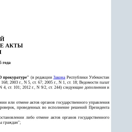
ИЙ
Е АКТЫ
Н
5 года
О прокуратуре"
(в редакции
Закона
Республики Узбекистан
; 2003 г., N 5, ст. 67; 2005 г., N 1, ст. 18; Ведомости палат
 N 4, ст. 101; 2012 г., N 9/2, ст. 244) следующие дополнения и
ии или отмене актов органов государственного управления
 проверок, проведенных во исполнение решений Президента
становлении либо отмене актов органов государственного
ы граждан";