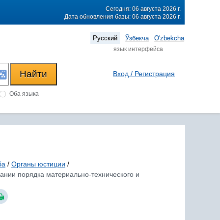
Сегодня: 06 августа 2026 г.
Дата обновления базы: 06 августа 2026 г.
Русский
Ўзбекча
O'zbekcha
язык интерфейса
Вход / Регистрация
Оба языка
ба
/
Органы юстиции
/
вании порядка материально-технического и