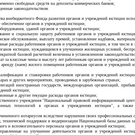
ременно свободных средств на депозиты коммерческих банков;
щенные законодательством.
ства внебюджетного Фонда развития органов и учреждений юстиции испо
е обеспечение органов и учреждений юстиции;
 оборудования, зданий органов и учреждений юстиции;
вание и социальную защиту работников органов и учреждений юстици
нское обслуживание, выплату премий, установление надбавок, материал
ные расходы работников органов и учреждений юстиции, в том числе в 
рганов юстиции, нуждающимся в улучшении жилищных условий, беспроце
чекратной базовой расчетной величины в установленном законодательств
ат за классные чины и выслугу лет работникам органов и учреждений ю
а аренду (наем) жилого помещения работникам органов и учреждений
валификации и стажировки работников органов и учреждений юстиции
нарах и других мероприятиях, проводимых в зарубежных странах;
легаций иностранных государств, международных организаций, прибыв
ждений юстиции;
ионные и другие текущие расходы органов юстиции;
рственного учреждения "Национальный правовой информационный центр
онных технологий в органах и учреждениях юстиции", а также Г
чиненного нотариусом вследствие нарушения своих профессиональных о
, технической поддержки и модернизации Национальной базы данных за
кого и вспомогательного персонала органов и учреждений юстиции;
аправленные на улучшение деятельности органов и учреждений юстиц