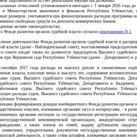
вой задолженности за счет реализации имущества должника.
азанных отчислений устанавливается ежегодно с 1 января 2026 года до 
н и Министерством экономики и финансов Республики Узбекистан, с
нных размеров, учитываются при финансировании расходов программы н
ременно свободных средств на депозиты коммерческих банков;
щенные актами законодательства.
о Фонде развития органов судебной власти согласно
приложению N 1
.
вление деятельностью Фонда развития органов судебной власти и распре
ой власти (далее - Наблюдательный совет), возглавляемым председателе
го совета входят также по должности председатель Высшего судейского
ов при Верховном суде Республики Узбекистан (далее - Департамент) и
р
1 сентября 2017 года расходы на выплату доплат и ежемесячные над
нные классы, классные чины и выслугу лет, содержание вспомогательн
ками судов, Высшего судейского совета Республики Узбекистан, Де
удейского совета Республики Узбекистан, Департамента и
Академии
аботников судов, Высшего судейского совета Республики Узбеки
кущие расходы судов, Высшего судейского совета Республики Узбекиста
публики Узбекистан.
очниками формирования доходов внебюджетного Фонда развития органов 
дарственных пошлин, взимаемых органами загса и нотариусами, - в разм
взимаемых органами юстиции за государственную регистрацию негосуда
негосударственной некоммерческой организации, аккредитацию сотр
ажданами, а также членов их семей, выдачу дубликатов свидетель
 символики, учредительных документов негосударственных некоммер
окатской деятельности, а также сумм штрафов, взимаемых органами юст