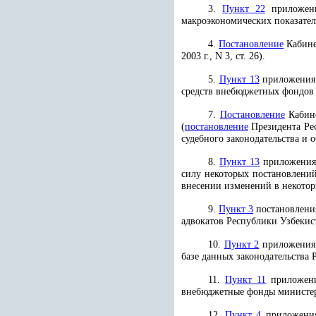
3.
Пункт 22
приложен
макроэкономических показател
4.
Постановление
Кабине
2003 г., N 3, ст. 26).
5.
Пункт 13
приложения 
средств внебюджетных фондов м
7.
Постановление
Кабине
(
постановление
Президента Рес
судебного законодательства и 
8.
Пункт 13
приложения 
силу некоторых постановлений
внесении изменений в некоторы
9.
Пункт 3
постановления
адвокатов Республики Узбекис
10.
Пункт 2
приложения 
базе данных законодательства Р
11.
Пункт 11
приложени
внебюджетные фонды министерст
12.
Пункт 4
приложения