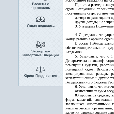
исключением взыскания налого
Расчеты с
При этом размер вышеук
персоналом
судом Республики Узбекиста
поступившие сверх установле
доходы от размещения в
другие доходы, не запре
Умная подшивка
3. Утвердить Положение 
4. Определить, что упра
Фонда развития органов судебн
В состав Наблюдательно
обеспечению деятельности суд
Экспортно-
Академия)
.
Импортные Операции
5. Установить, что с 
Департамента за квалификацио
помещения судьями, работни
помещений судов, Высшего с
командировочные расходы р
Юрист Предприятия
эксплуатационные и другие те
Государственного бюджета Рес
6. Установить, что ист
отчисления от сумм госу
80 процентов средств, 
фирм, коллегий, символики 
являющихся иностранными гр
некоммерческой организации,
карточки, лицензирование адв