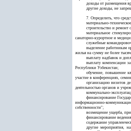
доходы от размещения в
другие доходы, не запре
7. Определить, что сред
материально-техническо
строительство и ремонт
материальное стимулиро
санаторно-курортное и медици
служебные командировоч
выделение работникам о
жилья на сумму не более тыся
выплату надбавок и допл
выплату компенсации з
Республики Узбекистан
;
обучение, повышение к
участие в конференциях, семи
организацию визитов де
деятельностью органов и учре
коммунально-эксплуатац
финансирование
Госуда
информационно-коммуникаци
собственности";
возмещение ущерба, при
финансирование ведения
содержание управленчес
другие мероприятия, н