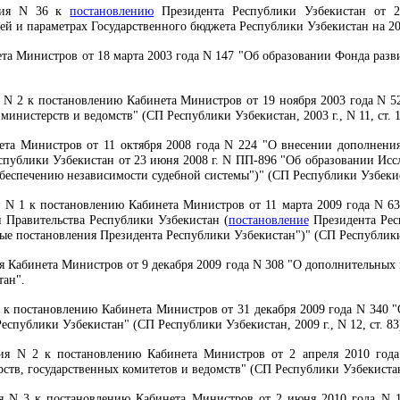
ия N 36 к
постановлению
Президента Республики Узбекистан от 2
ей и параметрах Государственного бюджета Республики Узбекистан на 20
та Министров от 18 марта 2003 года N 147 "Об образовании Фонда разв
N 2 к постановлению Кабинета Министров от 19 ноября 2003 года N 5
инистерств и ведомств" (СП Республики Узбекистан, 2003 г., N 11, ст. 1
та Министров от 11 октября 2008 года N 224 "О внесении дополнени
публики Узбекистан от 23 июня 2008 г. N ПП-896 "Об образовании Исс
обеспечению независимости судебной системы")" (СП Республики Узбекистан
N 1 к постановлению Кабинета Министров от 11 марта 2009 года N 6
 Правительства Республики Узбекистан (
постановление
Президента Рес
е постановления Президента Республики Узбекистан")" (СП Республики Уз
 Кабинета Министров от 9 декабря 2009 года N 308 "О дополнительных
тан".
к постановлению Кабинета Министров от 31 декабря 2009 года N 340 
еспублики Узбекистан" (СП Республики Узбекистан, 2009 г., N 12, ст. 83
я N 2 к постановлению Кабинета Министров от 2 апреля 2010 года
в, государственных комитетов и ведомств" (СП Республики Узбекистан, 2
 N 3 к постановлению Кабинета Министров от 2 июня 2010 года N 