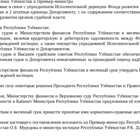
лики Узбекистан и Премьер-министра.
емые в связи с упразднением Исполнительной дирекции Фонда развития
н и 2 штатные единицы Департаменту, с их содержанием соответственн
азвития органов судебной власти.
и Республики Узбекистан:
 судом и Министерством финансов Республики Узбекистан в месячны
тиции, включая кредиторскую и дебиторскую задолженность между Ф
чреждений юстиции, а также имущества упраздняемой Исполнительной
блики Узбекистан и Департаментом;
судом и Высшим судейским советом Республики Узбекистан обеспечит
тникам судов и Департамента невыплаченных за прошедший период надб
стерством финансов Республики Узбекистан в месячный срок утвердить 
реждений юстиции.
ми силу некоторые решения Президента Республики Узбекистан и Правит
ии, Министерству финансов и Верховному суду Республики Узбекистан
внести в Кабинет Министров Республики Узбекистан предложения об из
твам в месячный срок привести принятые ими нормативно-правовые акты
ением настоящего постановления возложить на Премьер-министра Респуб
стан О.Б. Муродова и министра юстиции Республики Узбекистан Р.К. Да