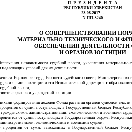
П Р Е З И Д Е Н Т А
РЕСПУБЛИКИ УЗБЕКИСТАН
23.08.2017 г.
N ПП-3240
О СОВЕРШЕНСТВОВАНИИ
ПОР
МАТЕРИАЛЬНО-ТЕХНИЧЕСКОГО
И ФИ
ОБЕСПЕЧЕНИЯ
ДЕЯТЕЛЬНОСТИ
И ОРГАНОВ
ЮСТИЦИИ
еспечения независимости судебной власти, укрепления материально-т
 надлежащих условий для их деятельности:
ожением Верховного суда, Высшего судейского совета, Министерства ю
удов и органов юстиции и его Исполнительной дирекции, с образование
судебной власти;
звития органов и учреждений юстиции.
чниками формирования доходов Фонда развития органов судебной власти 
 процентов от сумм, поступающих в Государственный бюджет Республик
 гражданскими, административными, экономическими и военными суда
 процентов от сумм, поступающих в Государственный бюджет Республики
дминистративными, экономическими и военными судами;
5 процентов от сумм, взысканных в Государственный бюджет Респу