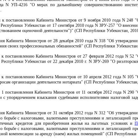
ода N УП-4216 "О мерах по дальнейшему совершенствованию институ
.
к постановлению Кабинета Министров от 9 ноября 2010 года N 248 "
Республики Узбекистан от 17 сентября 2010 года N ЗРУ-257 "О внесен
ствованием оценочной деятельности")" (СП Республики Узбекистан, 2010 г.
ия Кабинета Министров от 28 декабря 2010 года N 318 "Об утвержден
ия своих профессиональных обязанностей" (СП Республики Узбекистан, 20
к постановлению Кабинета Министров от 27 февраля 2012 года N 52 "
Республики Узбекистан от 22 декабря 2010 г. N ЗРУ-269 "О риэлторской
к постановлению Кабинета Министров от 10 апреля 2012 года N 105 "
осам организации деятельности нотариата" (СП Республики Узбекистан, 20
 1 постановления Кабинета Министров от 11 октября 2012 года N 290 
и с упорядочением взыскания судебными исполнителями налоговой задо
ия Кабинета Министров от 31 октября 2012 года N 312 "Об утвержден
по борьбе с налоговыми, валютными преступлениями и легализацией пр
отечных кредитов для приобретения жилья на льготных условиях и
П
по борьбе с налоговыми, валютными преступлениями и легализацией пр
ой компенсации за аренду (наем) жилых помещений" (СП Республики Узбе