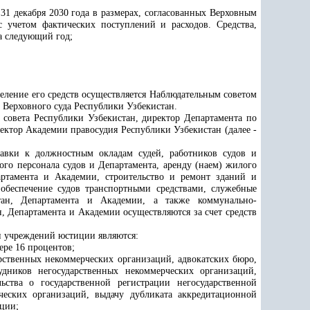
31 декабря 2030 года в размерах, согласованных Верховным
 учетом фактических поступлений и расходов. Средства,
а следующий год;
деление его средств осуществляется Наблюдательным советом
м Верховного суда Республики Узбекистан.
 совета Республики Узбекистан, директор Департамента по
ектор Академии правосудия Республики Узбекистан (далее -
бавки к должностным окладам судей, работников судов и
ого персонала судов и Департамента, аренду (наем) жилого
партамента и
Академии
, строительство и ремонт зданий и
,
обеспечение судов транспортными средствами, служебные
стан, Департамента и
Академии
, а также коммунально-
н, Департамента и
Академии
осуществляются за счет средств
и учреждений юстиции являются:
ере 16 процентов;
рственных некоммерческих организаций, адвокатских бюро,
удников негосударственных некоммерческих организаций,
ства о государственной регистрации негосударственной
ческих организаций, выдачу дубликата аккредитационной
иции;