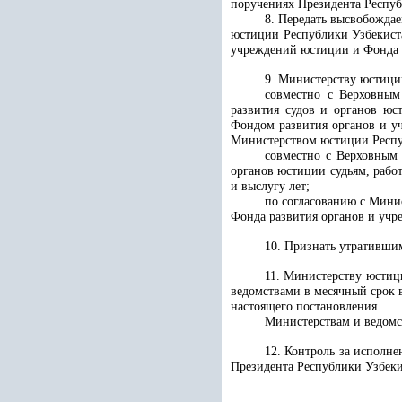
поручениях Президента Респуб
8. Передать высвобожда
юстиции Республики Узбекиста
учреждений юстиции и Фонда р
9. Министерству юстици
совместно с Верховным
развития судов и органов юс
Фондом развития органов и у
Министерством юстиции Респу
совместно с Верховным 
органов юстиции судьям, рабо
и выслугу лет;
по согласованию с Мини
Фонда развития органов и уч
10. Признать утративши
11. Министерству юстиц
ведомствами в месячный срок 
настоящего постановления.
Министерствам и ведомс
12. Контроль за исполн
Президента Республики Узбеки