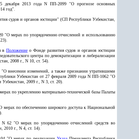
5 декабря 2013 года N ПП-2099 "О прогнозе основных
14 год".
ития судов и органов юстиции" (СП Республики Узбекистан,
20 "О мерах по упорядочению отчислений и использованию
23).
я в
Положение
о Фонде развития судов и органов юстиции
ледовательского центра по демократизации и либерализации
, 2008 г., N 10, ст. 54).
3 "О внесении изменений, а также признании утратившими
публики Узбекистан от 27 февраля 2009 года N ПП-1062 "О
бекистан, 2009 г., N 3, ст. 20).
 мерах по укреплению материально-технической базы Палаты
"О мерах по обеспечению широкого доступа к Национальной
).
 N 62 "О мерах по упорядочению отчислений средств во
010 г., N 4, ст. 14).
104 "О мерах по реализации
Указа
Президента Республики