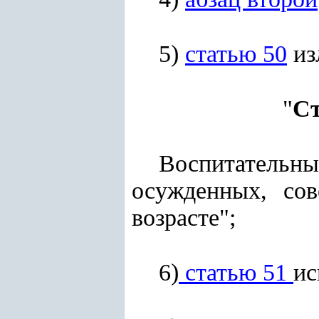
5)
статью 50
из
"
Ст
Воспитатель
осужденных, со
возрасте";
6)
статью 51
ис