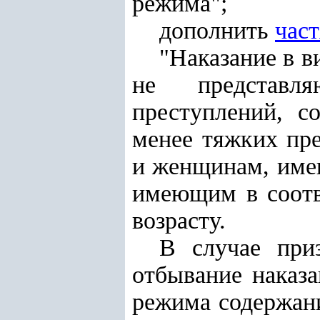
режима";
дополнить
час
"Наказание в в
не представл
преступлений, 
менее тяжких пр
и женщинам, имею
имеющим в соотв
возрасту.
В случае при
отбывание наказ
режима содержани