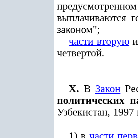
предусмотренн
выплачиваются г
законом";
части вторую
четвертой.
X.
В
Закон
Рес
политических п
Узбекистан, 1997 г.
1) в
части пер