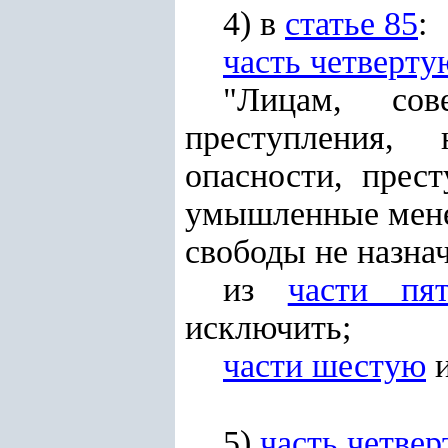
4) в
статье 85
:
часть четверту
"Лицам, сов
преступления,
опасности, прес
умышленные менее
свободы не назнач
из
части пя
исключить;
части шестую
5)
часть четве