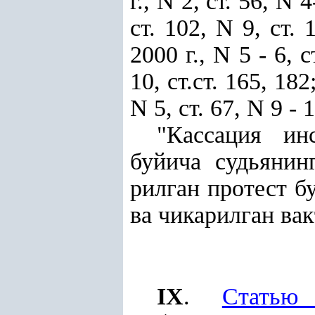
г., N 2, ст. 56, N 4
ст. 102, N 9, ст. 
2000 г., N 5 - 6, с
10, ст.ст. 165, 182;
N 5, ст. 67, N 9 -
"Кассация ин
буйича судьянин
рилган протест б
ва чикарилган ва
IX
.
Статью