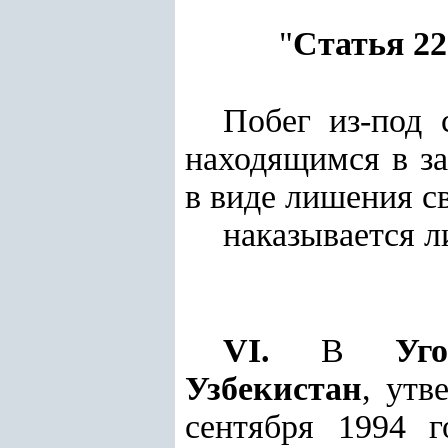
"
Статья 22
Побег из-под 
находящимся в з
в виде лишения с
наказывается л
VI.
В
Уг
Узбекистан
, утв
сентября 1994 г