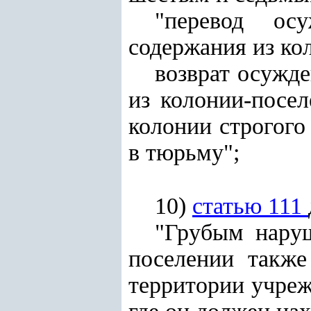
"перевод ос
содержания из ко
возврат осужд
из колонии-посе
колонии строгого
в тюрьму";
10)
статью 111
"Грубым наруш
поселении также
территории учреж