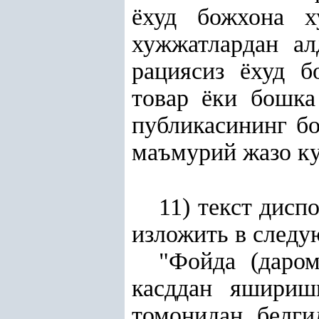
ёхуд божхона х
хужжатлардан ал
рациясиз ёхуд б
товар ёки бошка
публикасининг бо
маъмурий жазо кул
11) текст дисп
изложить в следу
"Фойда (даром
касддан яшириш
томонидан белги