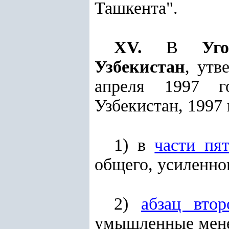
Ташкента".
XV.
В
Уг
Узбекистан
, утв
апреля 1997 г
Узбекистан, 1997 г.
1) в
части пя
общего, усиленно
2)
абзац втор
умышленные мене