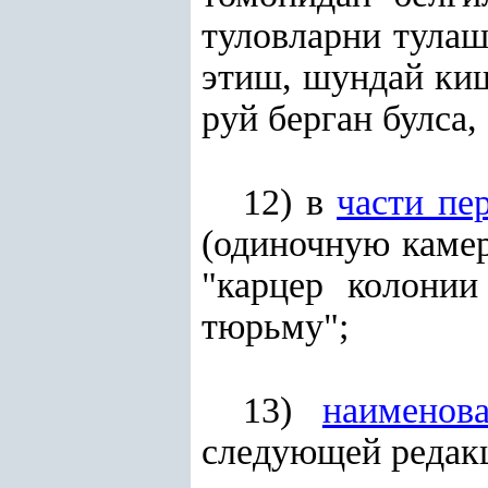
туловларни тулаш
этиш, шундай ки
руй берган булса, 
12) в
части пе
(одиночную камер
"карцер колонии
тюрьму";
13)
наименов
следующей редак