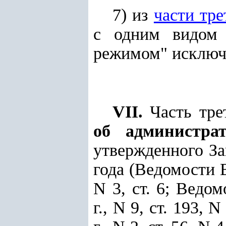
7) из
части тре
с одним видом 
режимом" исключ
VII.
Часть тре
об администрат
утвержденного За
года (Ведомости 
N 3, ст. 6; Ведо
г., N 9, ст. 193, N