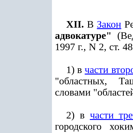
XII.
В
Закон
Ре
адвокатуре"
(Вед
1997 г., N 2, ст. 48
1) в
части втор
"областных, Та
словами "областе
2) в
части тре
городского хоки