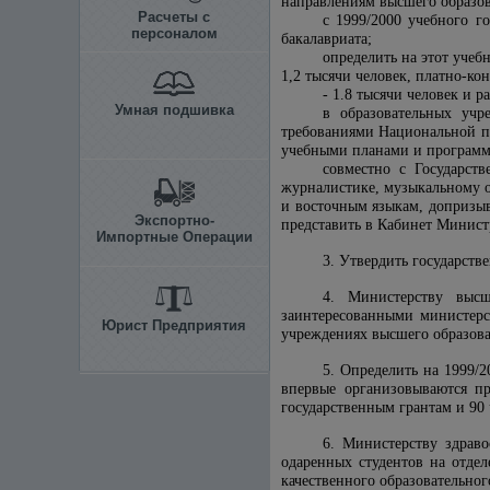
направлениям высшего образов
Расчеты с
с 1999/2000 учебного г
персоналом
бакалавриата;
определить на этот учеб
1,2 тысячи человек, платно-ко
- 1.8 тысячи человек и 
Умная подшивка
в образовательных учр
требованиями Национальной п
учебными планами и программ
совместно с Государст
журналистике, музыкальному об
и восточным языкам, допризы
Экспортно-
представить в Кабинет Минист
Импортные Операции
3. Утвердить государств
4. Министерству высш
заинтересованными министерс
Юрист Предприятия
учреждениях высшего образова
5. Определить на 1999/
впервые организовываются пр
государственным грантам и 90
6. Министерству здрав
одаренных студентов на отде
качественного образовательног