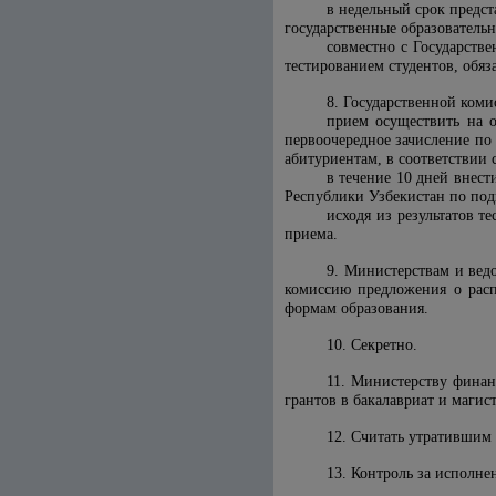
в недельный срок предс
государственные образовательн
совместно с Государств
тестированием студентов, обя
8. Государственной коми
прием осуществить на о
первоочередное зачисление по
абитуриентам, в соответствии 
в течение 10 дней внес
Республики Узбекистан по под
исходя из результатов т
приема.
9. Министерствам и вед
комиссию предложения о расп
формам образования.
10. Секретно.
11. Министерству финан
грантов в бакалавриат и магис
12. Считать утратившим
13. Контроль за исполне