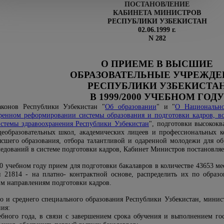
ПОСТАНОВЛЕНИЕ
КАБИНЕТА МИНИСТРОВ
РЕСПУБЛИКИ УЗБЕКИСТАН
02.06.1999 г.
N 282
О ПРИЕМЕ В ВЫСШИЕ
ОБРАЗОВАТЕЛЬНЫЕ УЧРЕЖДЕ
РЕСПУБЛИКИ УЗБЕКИСТА
В 1999/2000
УЧЕБНОМ ГОДУ
конов Республики Узбекистан "
Об образовании
" и "
О Национально
ренном реформировании системы образования и подготовки кадров, в
стемы здравоохранения Республики Узбекистан
", подготовки высокок
щеобразовательных школ, академических лицеев и профессиональных 
ысшего образования, отбора талантливой и одаренной молодежи для об
ледований в системе подготовки кадров, Кабинет Министров постановляе
00 учебном году прием для подготовки бакалавров в количестве 43653 ме
и 21814 - на платно- контрактной основе, распределить их по обра
м направлениям подготовки кадров.
о и среднего специального образования Республики Узбекистан, минист
ия:
ебного года, в связи с завершением срока обучения и выполнением гос