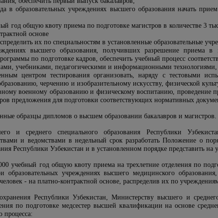
ания, обеспечить первый выпуск бакалавров;
ода в образовательных учреждениях высшего образования начать прие
ный год общую квоту приема по подготовке магистров в количестве 3 тыс
нтрактной основе
распределить их по специальностям в установленные образовательные уч
еждениях высшего образования, получивших разрешение приема в ма
рограммы по подготовке кадров, обеспечить учебный процесс соответс
ами, учебниками, педагогическими и информационными технологиями, 
венным центром тестирования организовать, наряду с тестовыми ис
разованию, черчению и изобразительному искусству, физической культур
вному военному образованию и физическому воспитанию, проведение пр
ров предложения для подготовки соответствующих нормативных докуме
енные образцы дипломов о высшем образовании бакалавров и магистров.
его и среднего специального образования Республики Узбекиста
твами и ведомствами в недельный срок разработать Положение о поря
ния Республики Узбекистан и в установленном порядке представить на 
2000 учебный год общую квоту приема на трехлетние отделения по под
и образовательных учреждениях высшего медицинского образования, 
 человек - на платно-контрактной основе, распределив их по учреждени
оохранения Республики Узбекистан, Министерству высшего и среднег
ления по подготовке медсестер высшей квалификации на основе средне
о процесса: