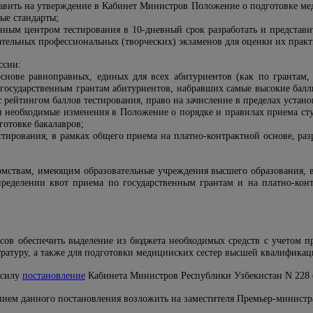
тавить на утверждение в Кабинет Министров Положение о подготовке м
ые стандарты;
енным центром тестирования в 10-дневный срок разработать и представи
зательных профессиональных (творческих) экзаменов для оценки их прак
ссии:
снове равноправных, единых для всех абитуриентов (как по грантам,
 государственным грантам абитуриентов, набравших самые высокие балл
с рейтингом баллов тестирования, право на зачисление в пределах устан
ти необходимые изменения в Положение о порядке и правилах приема ст
готовке бакалавров;
естирования, в рамках общего приема на платно-контрактной основе, р
омствам, имеющим образовательные учреждения высшего образования, в
ределении квот приема по государственным грантам и на платно-конт
сов обеспечить выделение из бюджета необходимых средств с учетом пр
тратуру, а также для подготовки медицинских сестер высшей квалификац
 силу
постановление
Кабинета Министров Республики Узбекистан N 228 о
нием данного постановления возложить на заместителя Премьер-министр