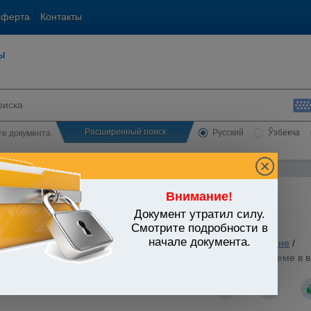
оферта
Контакты
ы
Расширенный поиск
Русский
Ўзбекча
сте документа
Внимание!
Документ утратил силу.
ЬСТВО УЗБЕКИСТАНА
Смотрите подробности в
начале документа.
ование. Наука. Культура
/
Утратившие силу акты
/
Образование
/
стров Республики Узбекистан от 02.06.1999 г. N 282 "О приеме в
ном году"