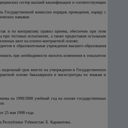
едицинских сестер высшей квалификации и соответствующие
ть Государственной комиссии порядок проведения, наряду с
тических навыков.
 так и по контрактам) правил приема, обеспечив при этом
ы при тестовых испытаниях, а также предоставив остальным
овленных квот на платно-контрактной основе;
удентов в образовательные учреждения высшего образования
азрешить при необходимости вносить изменения в показатели
 недельный срок внести на утверждение в Государственную
рактной основе бакалавриата и магистратуры по языкам и
иема на 1999/2000 учебный год на основе государственных
ии.
т 25 мая 1998 года.
а Республики Узбекистан X. Караматова.