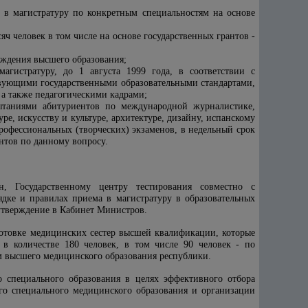
м в магистратуру по конкретным специальностям на основе
яч человек в том числе на основе государственных грантов -
реждения высшего образования;
гистратуру, до 1 августа 1999 года, в соответствии с
твующими государственными образовательными стандартами,
а также педагогическими кадрами;
пытаниями абитуриентов по международной журналистике,
е, искусству и культуре, архитектуре, дизайну, испанскому
офессиональных (творческих) экзаменов, в недельный срок
нтов по данному вопросу.
н, Государственному центру тестирования совместно с
дке и правилах приема в магистратуру в образовательных
утверждение в Кабинет Министров.
готовке медицинских сестер высшей квалификации, которые
в количестве 180 человек, в том числе 90 человек - по
ям высшего медицинского образования республики.
о специального образования в целях эффективного отбора
го специального медицинского образования и организации