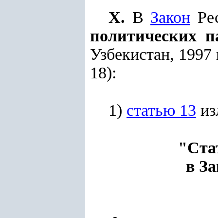
X.
В
Закон
Рес
политических п
Узбекистан, 1997 г.
18):
1)
статью 13
из
"Ста
в З