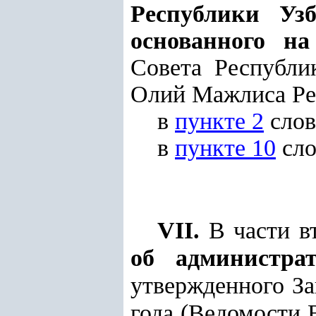
Республики Узб
основанного на
Совета Республик
Олий Мажлиса Респ
в
пункте 2
слов
в
пункте 10
сло
VII.
В части в
об администра
утвержденного За
года (Ведомости 