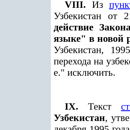
VIII.
Из
пунк
Узбекистан от 
действие Закон
языке" в новой 
Узбекистан, 199
перехода на узбек
е." исключить.
IX.
Текст
с
Узбекистан
, утв
декабря 1995 год