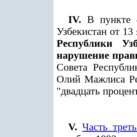
IV.
В пункте 4
Узбекистан от 13
Республики Уз
нарушение прав
Совета Республик
Олий Мажлиса Рес
"двадцать процен
V.
Часть трет