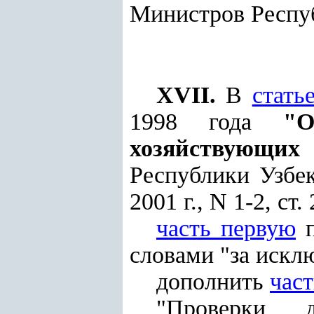
Министров Респуб
XVII.
В
стать
1998 года
"О
хозяйствующи
Республики Узбеки
2001 г., N 1-2, ст. 
часть первую
п
словами "за искл
дополнить
час
"Проверки д