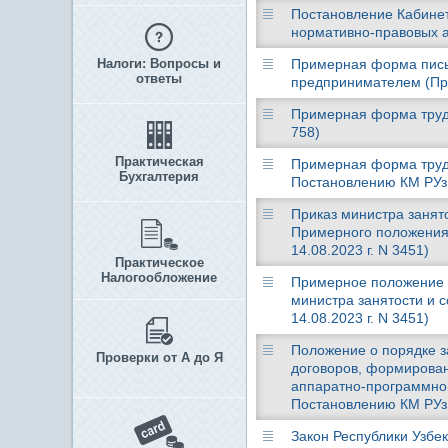
Постановление Кабинета
нормативно-правовых а
Налоги: Вопросы и
Примерная форма пись
ответы
предпринимателем (При
Примерная форма трудо
758)
Практическая
Примерная форма трудо
Бухгалтерия
Постановлению КМ РУз о
Приказ министра занято
Примерного положения 
14.08.2023 г. N 3451)
Практическое
Налогообложение
Примерное положение о
министра занятости и 
14.08.2023 г. N 3451)
Положение о порядке з
Проверки от А до Я
договоров, формирован
аппаратно-программном
Постановлению КМ РУз о
Закон Республики Узбек