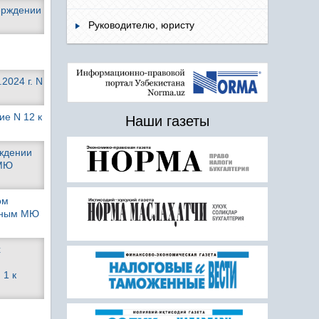
верждении
Руководителю, юристу
2024 г. N
е N 12 к
Наши газеты
рждении
 МЮ
ом
анным МЮ
х
 1 к