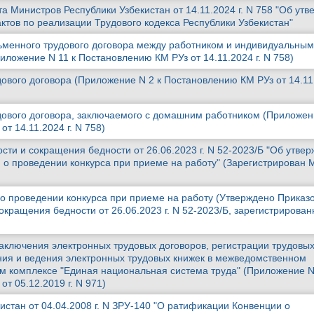
 Министров Республики Узбекистан от 14.11.2024 г. N 758 "Об ут
ктов по реализации Трудового кодекса Республики Узбекистан"
менного трудового договора между работником и индивидуальным
ложение N 11 к Постановлению КМ РУз от 14.11.2024 г. N 758)
вого договора (Приложение N 2 к Постановлению КМ РУз от 14.11.
вого договора, заключаемого с домашним работником (Приложени
т 14.11.2024 г. N 758)
сти и сокращения бедности от 26.06.2023 г. N 52-2023/Б "Об утве
о проведении конкурса при приеме на работу" (Зарегистрирован
 проведении конкурса при приеме на работу (Утверждено Приказ
сокращения бедности от 26.06.2023 г. N 52-2023/Б, зарегистриров
аключения электронных трудовых договоров, регистрации трудовы
ия и ведения электронных трудовых книжек в межведомственном
 комплексе "Единая национальная система труда" (Приложение N
т 05.12.2019 г. N 971)
истан от 04.04.2008 г. N ЗРУ-140 "О ратификации Конвенции о