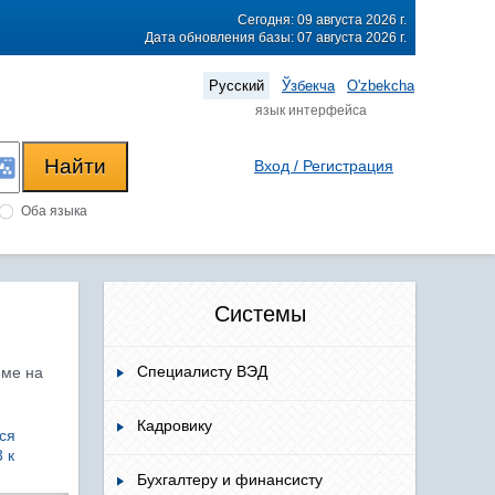
Сегодня: 09 августа 2026 г.
Дата обновления базы: 07 августа 2026 г.
Русский
Ўзбекча
O'zbekcha
язык интерфейса
Вход / Регистрация
Оба языка
Системы
Специалисту ВЭД
еме на
Кадровику
ся
 к
Бухгалтеру и финансисту