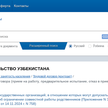
оферта
Контакты
ы
Расширенный поиск
Русский
Ўзбекча
сте документа
ЛЬСТВО УЗБЕКИСТАНА
и занятость населения
/
Трудовой договор (контракт)
/
говора (прием на работу, предварительное испытание, отказ в при
осударственных организаций, в отношении которых могут допускать
об ограничении совместной работы родственников (Приложение N 3
т 14.11.2024 г. N 758)