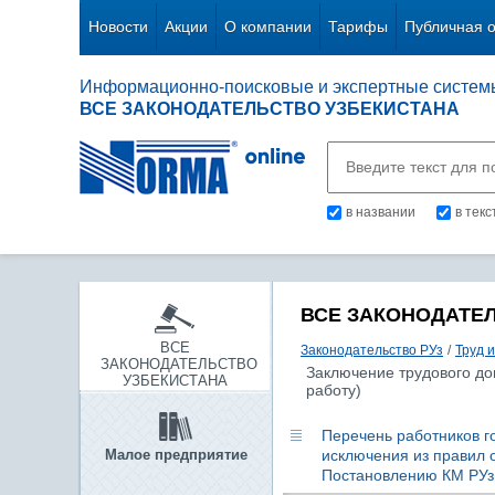
Новости
Акции
О компании
Тарифы
Публичная 
Информационно-поисковые и экспертные систем
ВСЕ ЗАКОНОДАТЕЛЬСТВО УЗБЕКИСТАНА
в названии
в тек
ВСЕ ЗАКОНОДАТЕ
ВСЕ
Законодательство РУз
/
Труд 
ЗАКОНОДАТЕЛЬСТВО
Заключение трудового до
УЗБЕКИСТАНА
работу)
Перечень работников г
Малое предприятие
исключения из правил 
Постановлению КМ РУз о