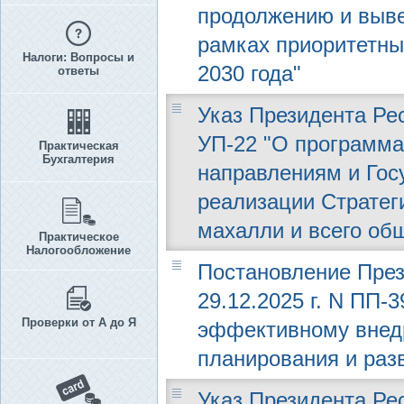
продолжению и выве
рамках приоритетны
Налоги: Вопросы и
2030 года"
ответы
Указ Президента Рес
УП-22 "О программ
Практическая
Бухгалтерия
направлениям и Гос
реализации Стратеги
махалли и всего об
Практическое
Налогообложение
Постановление През
29.12.2025 г. N ПП-
Проверки от А до Я
эффективному внедр
планирования и раз
Указ Президента Рес