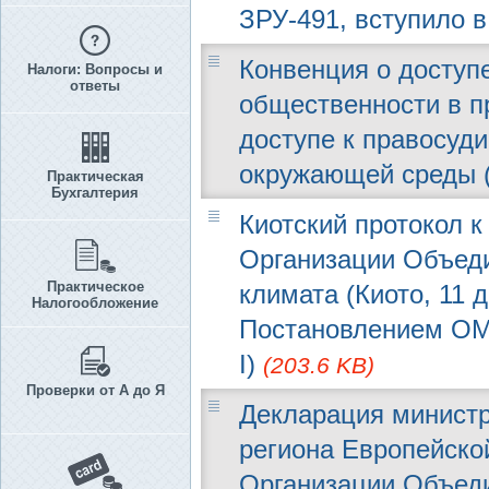
ЗРУ-491, вступило в 
Конвенция о доступ
Налоги: Вопросы и
ответы
общественности в п
доступе к правосуд
окружающей среды (
Практическая
Бухгалтерия
Киотский протокол 
Организации Объед
Практическое
климата (Киото, 11 
Налогообложение
Постановлением ОМ Р
I)
(203.6 KB)
Проверки от А до Я
Декларация минист
региона Европейско
Организации Объед