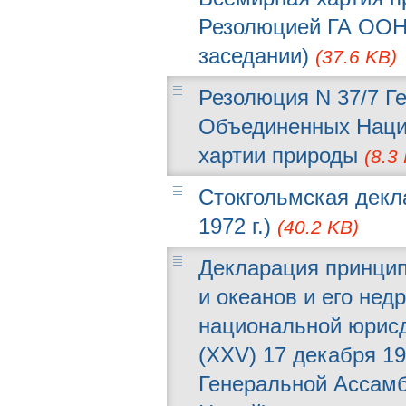
Резолюцией ГА ООН 
заседании)
(37.6 KB)
Резолюция N 37/7 Г
Объединенных Наций
хартии природы
(8.3
Стокгольмская декл
1972 г.)
(40.2 KB)
Декларация принцип
и океанов и его нед
национальной юрисд
(XXV) 17 декабря 19
Генеральной Ассам