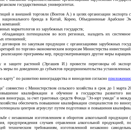
рганском государственных университетах.
тиций и внешней торговли (Воитов А.) в целях организации экспорта с
ве национального бренда в Китай, Корею, Объединенные Арабские Э
х компаний:
нных маркетологов из зарубежных государств;
в, обладающих потенциалом во всех регионах, наладить их системно
ных отношений;
е договоров по закупкам продукции с организациями зарубежных госу
кретарей по торгово-экономическим вопросам Министерства инвестиций
ть реализацию программы мер, предусматривающих другие меры наращива
у и защите растений (Эргашев И.) провести переговоры об экспор
ь меры по доведению до субъектов предпринимательства установленных
ю карту" по развитию виноградарства и виноделия согласно
приложению
и" совместно с Министерством сельского хозяйства в срок до 1 марта 
повышение квалификации и обучение в государства развитого вин
ков винограда, за счет грантовых средств Фонда "Эл-юрт умиди" и меж
 хозяйства обеспечить повышение квалификации специалистов по виногр
 потенциала центров агроуслуг путем подготовки и повышения квалифик
орьбе с незаконным изготовлением и оборотом алкогольной продукции (д
ния, предупреждения случаев отравления алкогольной продукцией, 
щей техническим требованиям, изготовленной незаконно самодель