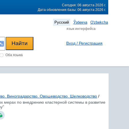
Сегодня: 06 августа 2026 г.
Дата обновления базы: 06 августа 2026 г.
Русский
Ўзбекча
O'zbekcha
язык интерфейса
Вход / Регистрация
Оба языка
во. Виноградарство. Овощеводство. Шелководство
/
ых мерах по внедрению кластерной системы в развитие
у"