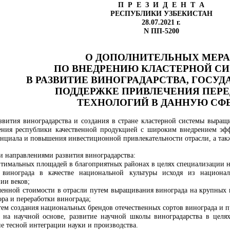
П Р Е З И Д Е Н Т А
РЕСПУБЛИКИ УЗБЕКИСТАН
28.07.2021 г.
N ПП-5200
О ДОПОЛНИТЕЛЬНЫХ МЕР
ПО ВНЕДРЕНИЮ КЛАСТЕРНОЙ С
В РАЗВИТИЕ ВИНОГРАДАРСТВА, ГОСУ
ПОДДЕРЖКЕ ПРИВЛЕЧЕНИЯ ПЕР
ТЕХНОЛОГИЙ В ДАННУЮ СФ
звития виноградарства и создания в стране кластерной системы выращ
ления республики качественной продукцией с широким внедрением эф
нциала и повышения инвестиционной привлекательности отрасли, а такж
и направлениями развития виноградарства:
птимальных площадей в благоприятных районах в целях специализации 
 винограда в качестве национальной культуры исходя из национал
ии веков;
ленной стоимости в отрасли путем выращивания винограда на крупных
ра и переработки винограда;
тем создания национальных брендов отечественных сортов винограда и 
 на научной основе, развитие научной школы виноградарства в целя
е тесной интеграции науки и производства.