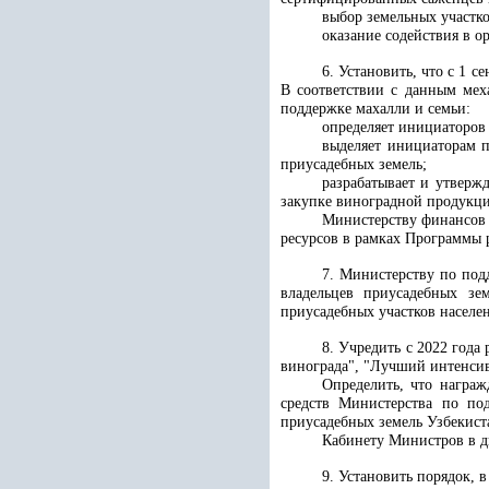
выбор земельных участк
оказание содействия в о
6. Установить, что с 1 
В соответствии с данным мех
поддержке махалли и семьи:
определяет инициаторов
выделяет инициаторам п
приусадебных земель;
разрабатывает и утверж
закупке виноградной продукци
Министерству финансов 
ресурсов в рамках Программы 
7. Министерству по под
владельцев приусадебных зе
приусадебных участков населе
8. Учредить с 2022 год
винограда", "Лучший интенсив
Определить, что награ
средств Министерства по под
приусадебных земель Узбекист
Кабинету Министров в д
9. Установить порядок, в