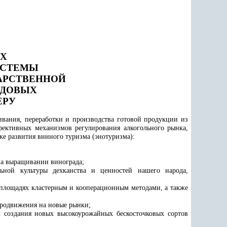
АХ
ИСТЕМЫ
ДАРСТВЕННОЙ
ЕДОВЫХ
ЕРУ
ивания, переработки и производства готовой продукции из
фективных механизмов регулирования алкогольного рынка,
е развития винного туризма (энотуризма):
на выращивании винограда;
ьной культуры дехканства и ценностей нашего народа,
 площадях кластерным и кооперационным методами, а также
продвижения на новые рынки;
х создания новых высокоурожайных бескосточковых сортов