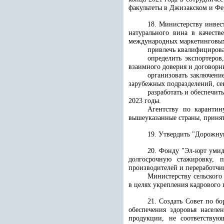
факультеты в Джизакском и Фе
18. Министерству инвес
натурального вина в качест
международных маркетинговы
привлечь квалифицирова
определить экспортеро
взаимного доверия и договор
организовать заключени
зарубежных подразделений, се
разработать и обеспечи
2023 годы.
Агентству по карантин
вышеуказанные страны, принят
19. Утвердить "Дорожну
20. Фонду "Эл-юрт умид
долгосрочную стажировку, 
производителей и переработчи
Министерству сельского
в целях укрепления кадрового
21. Создать Совет по б
обеспечения здоровья населе
продукции, не соответствую