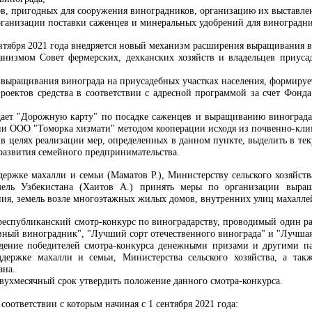
ов, пригодных для сооружения виноградников, организацию их выставле
рганизации поставки саженцев и минеральных удобрений для виноградни
сентября 2021 года внедряется новый механизм расширения выращивания в
анизмом Совет фермерских, дехканских хозяйств и владельцев приуса
 выращивания винограда на приусадебных участках населения, формируе
роектов средства в соответствии с адресной программой за счет Фонда
дает "Дорожную карту" по посадке саженцев и выращиванию винограда 
и ООО "Томорка хизмати" методом кооперации исходя из почвенно-кли
в целях реализации мер, определенных в данном пункте, выделить в те
развития семейного предпринимательства.
держке махалли и семьи (Маматов Р.), Министерству сельского хозяйств
мель Узбекистана (Хаитов А.) принять меры по организации выра
ния, земель возле многоэтажных жилых домов, внутренних улиц махалле
а республиканский смотр-конкурс по виноградарству, проводимый один р
ный виноградник", "Лучший сорт отечественного винограда" и "Лучшая
ждение победителей смотра-конкурса денежными призами и другими п
держке махалли и семьи, Министерства сельского хозяйства, а такж
ана.
вухмесячный срок утвердить положение данного смотра-конкурса.
 соответствии с которым начиная с 1 сентября 2021 года: