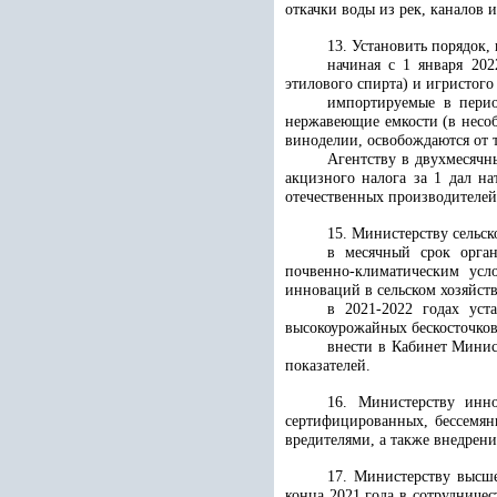
откачки воды из рек, каналов 
13. Установить порядок, 
начиная с 1 января 202
этилового спирта) и игристого
импортируемые в период
нержавеющие емкости (в несоб
виноделии, освобождаются от
Агентству в двухмесяч
акцизного налога за 1 дал на
отечественных производителей 
15. Министерству сельск
в месячный срок орган
почвенно-климатическим усл
инноваций в сельском хозяйств
в 2021-2022 годах уст
высокоурожайных бескосточков
внести в Кабинет Минис
показателей.
16. Министерству инно
сертифицированных, бессемян
вредителями, а также внедрен
17. Министерству высше
конца 2021 года в сотрудниче