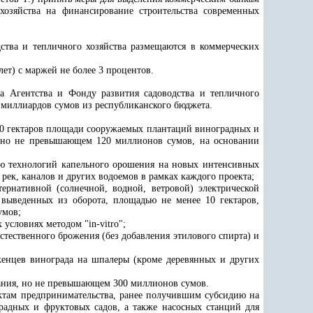
озяйства на финансирование строительства современных
дства и тепличного хозяйства размещаются в коммерческих
лет) с маржей не более 3 процентов
.
а Агентства и Фонду развития садоводства и тепличного
0 миллиардов сумов из республиканского бюджета.
 10 гектаров площади сооружаемых плантаций виноградных и
в, но не превышающем 120 миллионов сумов, на основании
ию технологий капельного орошения на новых интенсивных
 рек, каналов и других водоемов в рамках каждого проекта;
ернативной (солнечной, водной, ветровой) электрической
выведенных из оборота, площадью не менее 10 гектаров,
умов;
условиях методом "in-vitro";
стественного брожения (без добавления этилового спирта) и
женцев винограда на шпалеры (кроме деревянных и других
вания, но не превышающем 300 миллионов сумов.
ектам предпринимательства, ранее получившим субсидию на
радных и фруктовых садов, а также насосных станций для