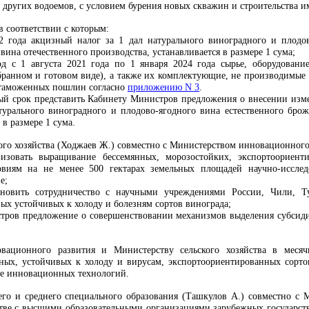
и других водоемов, с условием бурения новых скважин и строительства 
в соответствии с которым:
2 года акцизный налог за 1 дал натурального виноградного и плодов
 вина отечественного производства, устанавливается в размере 1 сума;
 с 1 августа 2021 года по 1 января 2024 года сырье, оборудование
ранном и готовом виде), а также их комплектующие, не производимые 
 таможенных пошлин согласно
приложению N 3
.
ный срок представить Кабинету Министров предложения о внесении из
турального виноградного и плодово-ягодного вина естественного брож
в размере 1 сума.
ого хозяйства (Ходжаев Ж.) совместно с Министерством инновационного
изовать выращивание бессемянных, морозостойких, экспортоориенти
овиям на не менее 500 гектарах земельных площадей научно-исслед
е;
ановить сотрудничество с научными учреждениями России, Чили, 
ых устойчивых к холоду и болезням сортов винограда;
тров предложение о совершенствовании механизмов выделения субсиди
вационного развития и Министерству сельского хозяйства в меся
ных, устойчивых к холоду и вирусам, экспортоориентированных сортов
ие инновационных технологий.
го и среднего специального образования (Ташкулов А.) совместно с М
стве с высшими образовательными организациями зарубежных государств