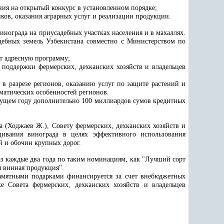
ния на открытый конкурс в установленном порядке;
ков, оказания аграрных услуг и реализации продукции.
инограда на приусадебных участках населения и в махаллях.
дебных земель Узбекистана совместно с Министерством по
т адресную программу;
 поддержки фермерских, дехканских хозяйств и владельцев
в разрезе регионов, оказанию услуг по защите растений и
матических особенностей регионов.
кущем году дополнительно 100 миллиардов сумов кредитных
а (Ходжаев Ж.), Совету фермерских, дехканских хозяйств и
щивания винограда в целях эффективного использования
й и обочин крупных дорог.
аз каждые два года по таким номинациям, как "Лучший сорт
 винная продукция".
амятными подарками финансируется за счет внебюджетных
е Совета фермерских, дехканских хозяйств и владельцев