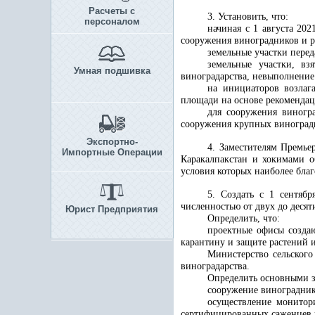
Расчеты с
3. Установить, что:
персоналом
начиная с 1 августа 20
сооружения виноградников и р
земельные участки перед
земельные участки, вз
Умная подшивка
виноградарства, невыполнение
на инициаторов возлаг
площади на основе рекомендаци
для сооружения виногра
сооружения крупных виноградн
Экспортно-
4. Заместителям Премье
Импортные Операции
Каракалпакстан и хокимами о
условия которых наиболее бла
5. Создать с 1 сентяб
численностью от двух до десят
Юрист Предприятия
Определить, что:
проектные офисы создаю
карантину и защите растений 
Министерство сельского
виноградарства
.
Определить основными з
сооружение виноградник
осуществление монитор
сертифицированных саженцев 