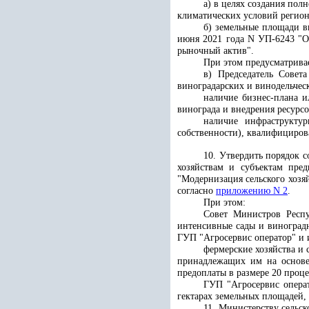
а) в целях создания пол
климатических условий регион
б) земельные площади в
июня 2021 года N УП-6243 "О
рыночный актив".
При этом предусматрива
в) Председатель Совет
виноградарских и винодельчес
наличие бизнес-плана и
винограда и внедрения ресурс
наличие инфраструктур
собственности), квалифициров
10. Утвердить порядок 
хозяйствам и субъектам пред
"Модернизация сельского хозя
согласно
приложению N 2
.
При этом:
Совет Министров Респу
интенсивные сады и виноградн
ГУП "Агросервис оператор" и 
фермерские хозяйства и 
принадлежащих им на основе 
предоплаты в размере 20 проце
ГУП "Агросервис операт
гектарах земельных площадей,
11. Министерству сельс