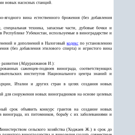
ими новых насосных станций.
о-ягодного вина естественного брожения (без добавления
, специальная техника, запасные части, дубовые бочки и
в Республике Узбекистан, используемые в виноградарстве и
менений и дополнений в Налоговый
кодекс
по установлению
ения (без добавления этилового спирта) и игристого вина
 развития (Абдурахманов И.):
рованных саженцев-подвоев винограда, соответствующих
овательских институтов Национального центра знаний и
Турции, Италии и других стран в целях создания новых
й для сооружения новых виноградников на основе целевых
чный срок объявить конкурс грантов на создание новых
 винограда, их питомников, борьбу с их заболеваниями и
инистерством сельского хозяйства (Ходжаев Ж.) в срок до
 развитого виноградарства и виноделия создать совместные