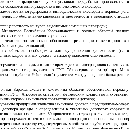
ного цикла выращивания, сушки, упаковки, переработки, производства г
ов создаются виноградарские и винодельческие кластеры;
ыделяются виноградарским и винодельческим кластерам в порядке, ус
 мерах по обеспечению равенства и прозрачности в земельных отноше
ется целостность контуров выделяемых земельных площадей;
а Министров Республики Каракалпакстан и хокимы областей являютс
ких кластеров на следующих условиях:
ли технико-экономического обоснования реализации инвестиционных п
осберегающих технологий;
ных объектов, необходимых для осуществления деятельности (на 
анных кадров и иных средств, а также финансовой стабильности.
сооружения и передачи инициаторам садов и виноградников на землях 
принимательства, выделенных ГУП "Агросервис оператор" при Минис
йства Республики Узбекистан" с участием Международного банка рекон
блики Каракалпакстан и хокимияты областей обеспечивают передачу
ики, ГУП "Агросервис оператор", фермерским хозяйствам и субъектам 
инициаторами заключается соответствующий договор;
субъекты предпринимательства заключают договор с предприятием-опера
договора аренды, с определением в указанных договорах сооружени
нтов и оплаты оставшихся 80 процентов в рассрочку в течение семи лет;
ор" сооружает интенсивные сады и виноградники, основанные на сов
 переданных в аренду ему, фермерским хозяйствам и субъектам предприн
кого хозяйства (Ходжаев Ж.) совместно с Министерством финансов (Ишм