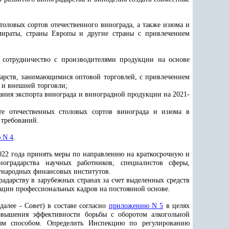
толовых сортов отечественного винограда, а также изюма и
мираты, страны Европы и другие страны с привлечением
е сотрудничество с производителями продукции на основе
дарств, занимающимися оптовой торговлей, с привлечением
 и внешней торговли;
ния экспорта винограда и виноградной продукции на 2021-
те отечественных столовых сортов винограда и изюма в
 требований.
 N 4
.
2022 года принять меры по направлению на краткосрочную и
оградарства научных работников, специалистов сферы,
дународных финансовых институтов.
адарству в зарубежных странах за счет выделенных средств
ации профессиональных кадров на постоянной основе.
алее - Совет) в составе согласно
приложению N 5
в целях
повышения эффективности борьбы с оборотом алкогольной
ным способом. Определить Инспекцию по регулированию