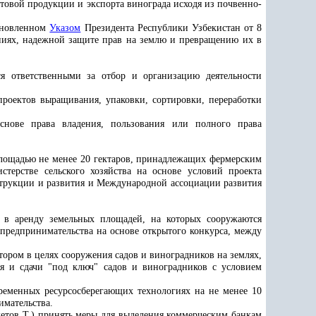
отовой продукции и экспорта винограда исходя из почвенно-
тановленном
Указом
Президента Республики Узбекистан от 8
ниях, надежной защите прав на землю и превращению их в
я ответственными за отбор и организацию деятельности
роектов выращивания, упаковки, сортировки, переработки
основе права владения, пользования или полного права
площадью не менее 20 гектаров, принадлежащих фермерским
терстве сельского хозяйства на основе условий проекта
струкции и развития и Международной ассоциации развития
 в аренду земельных площадей, на которых сооружаются
предпринимательства на основе открытого конкурса, между
тором в целях сооружения садов и виноградников на землях,
я и сдачи "под ключ" садов и виноградников с условием
ременных ресурсосберегающих технологиях на не менее 1
0
имательства.
етов Т.) принять меры для выделения коммерческим банкам