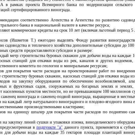
 в рамках проекта Всемирного банка по модернизации сельского х
таций сертифицированного винограда.
омендации соответственно Агентства и Агентства по развитию садово
трального банка в национальной валюте в качестве ресурса;
ляют коммерческие кредиты на срок 10 лет (включая льготный период 5 
нсов (Ишметов Т.) ежегодно выделять Фонду развития виноградарств
тию садоводства и тепличного хозяйства дополнительные субсидии до 10
нных средств предоставляются субсидии в размере:
каждый метр строительства буровых скважин для добычи воды на каждые
сосных станций для откачки воды из рек, каналов и других водоемо
рственного комитета по геологии и минеральным ресурсам;
ов для покрытия части расходов на проектирование работ по внедрен
е строительству буровых скважин, насосных станций для откачки воды из
ходов на закупку оборудования по обеспечению возобновляемой, альт
ных и фруктовых садов, сооружаемых на богарных землях и землях, 
от населенных пунктов местности, но не превышающем 100 миллионов с
н саженец винограда и саженец-подвой винограда, выращенные в местных 
ов на каждый литр натурального виноградного и плодово-ягодного вина е
ечественными производственными кластерами;
умов на единицу шпалер для покрытия части расходов по поднятию са
ов на закупку линий сушки и упаковки изюма, винодельческого оборудо
, предусмотренная в
подпункте "а"
данного пункта, применяется к субъ
ин для добычи воды на каждые 35 гектаров площади плантаций виног