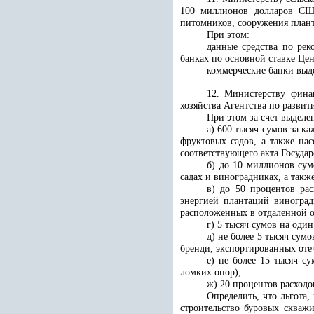
100 миллионов долларов США
питомников, сооружения план
При этом:
данные средства по рек
банках по основной ставке Цен
коммерческие банки выде
12. Министерству фина
хозяйства Агентства по разви
При этом за счет выделе
а) 600 тысяч сумов за 
фруктовых садов, а также на
соответствующего акта Госуда
б) до 10 миллионов сум
садах и виноградниках, а такж
в) до 50 процентов рас
энергией плантаций виноград
расположенных в отдаленной 
г) 5 тысяч сумов на оди
д) не более 5 тысяч сум
бренди, экспортированных от
е) не более 15 тысяч с
ломких опор);
ж) 20 процентов расход
Определить, что льгота
строительство буровых скваж