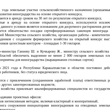
21 года земельные участки сельскохозяйственного назначения (орошаем
азвития виноградарства на основе открытого конкурса;
аются в аренду сроком на 30 лет по результатам открытого конкурса;
ятые в аренду на основе открытого конкурса, используются исклю
 данного условия является основанием для досрочного расторжения дого
ается обязательство посадки сертифицированных саженцев винограда
й Министерства сельского хозяйства, организации работы - компетентно
дников с созданием фермерского хозяйства на открытый конкурс выст
иков целостным контуром - площадью 1-30 гектаров.
р-министра Ганиеву Ш. и Кучкарову Ж., министру сельского хозяйств
бластей обеспечить выделение не менее 2 000 гектаров земельных п
гоприятны для виноградарства (выращивания столовых сортов).
ря 2021 года в Республике Каракалпакстан и областях постоянно де
и работников, без статуса юридического лица.
тся с привлечением (сохранением заработной платы) ответственных ра
и других заинтересованных ведомств;
 хозяйства привлекает квалифицированных специалистов из государств 
адачами проектных офисов:
ов интенсивным методом, включая кластерный и кооперативный;
инга сооружения инициаторами виноградников на отводимых земельн
винограда;