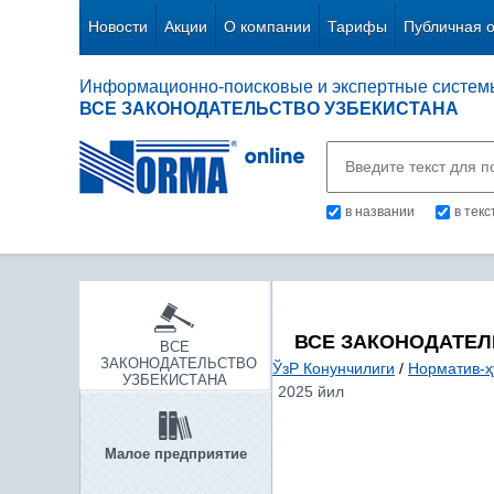
Новости
Акции
О компании
Тарифы
Публичная 
Информационно-поисковые и экспертные систем
ВСЕ ЗАКОНОДАТЕЛЬСТВО УЗБЕКИСТАНА
в названии
в тек
ВСЕ ЗАКОНОДАТЕЛ
ВСЕ
ЗАКОНОДАТЕЛЬСТВО
ЎзР Конунчилиги
/
Норматив-ҳ
УЗБЕКИСТАНА
2025 йил
Малое предприятие