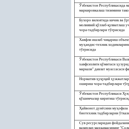
Ўзбекистон Республикасида м
маркировкалаш тизимини так
Бухоро вилоятида кичик ва ўр
молиявий
қ
ўллаб-
қ
увватлаш у
чора-тадбирлари тў
ғ
рисида
Хавфли ишлаб чи
қ
ариш объек
му
ҳ
андис-техник ходимларин
тў
ғ
рисида
Ўзбекистон Республикаси Ваз
хавфсизлиги
қ
ўмитаси
ҳ
узурид
маркази" давлат муассасаси ф
Норматив-
ҳ
у
қ
у
қ
ий
ҳ
ужжатлар
ошириш чора-тадбирлари тў
ғ
Ўзбекистон Республикаси
Ҳ
ук
қ
ўшимчалар киритиш тў
ғ
риси
Ҳ
айвонот дунёсини му
ҳ
офаза
биотехник тадбирларни ўтказ
Сув ресурсларидан фойдалан
вазирлар ма
ҳ
камасининг "Сол