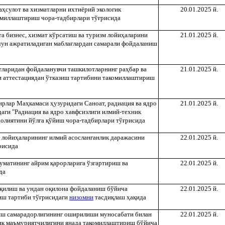
а
ҳ
сулот ва хизматларни ихтиёрий экологик
20.01.2025 й.
омиллаштириш чора-тадбирлари тў
ғ
рисида
та бизнес, хизмат кўрсатиш ва туризм лойи
ҳ
аларини
21.01.2025 й.
чун ажратиладиган мабла
ғ
лардан самарали фойдаланиш
тларидан фойдаланувчи ташкилотларнинг ра
ҳ
бар ва
21.01.2025 й.
и аттестациядан ўтказиш тартибини такомиллаштириш
ирлар Ма
ҳ
камаси
ҳ
узуридаги Саноат, радиация ва ядро
21.01.2025 й.
аги "Радиация ва ядро хавфсизлиги илмий-техник
аолиятини йўлга
қ
ўйиш чора-тадбирлари тў
ғ
рисида
 лойи
ҳ
аларининг илмий асосланганлик даражасини
22.01.2025 й.
рисида
уматининг айрим
қ
арорларига ўзгартириш ва
22.01.2025 й.
да
қ
илиш ва ундан о
қ
илона фойдаланиш бўйича
22.01.2025 й.
иш тартиби тў
ғ
рисидаги
низомни
тасди
қ
лаш
ҳ
а
қ
ида
иш самарадорлигининг оширилиши муносабати билан
22.01.2025 й.
и
қ
маъмуриятчилигини янада такомиллаштириш бўйича