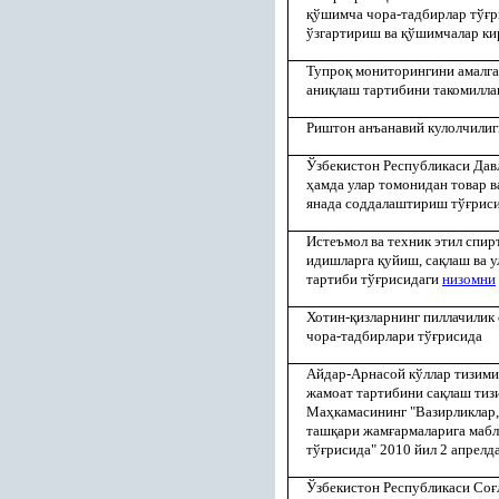
қ
ўшимча чора-тадбирлар тў
ғ
р
ўзгартириш ва
қ
ўшимчалар к
Тупро
қ
мониторингини амалг
ани
қ
лаш тартибини такомилл
Риштон анъанавий кулолчилиг
Ўзбекистон Республикаси Давл
ҳ
амда улар томонидан товар 
янада соддалаштириш тў
ғ
рис
Истеъмол ва техник этил спирт
идишларга
қ
уйиш, са
қ
лаш ва 
тартиби тў
ғ
рисидаги
низомни
Хотин-
қ
изларнинг пиллачилик 
чора-тадбирлари тў
ғ
рисида
Айдар-Арнасой кўллар тизим
жамоат тартибини са
қ
лаш тиз
Ма
ҳ
камасининг "Вазирликлар,
таш
қ
ари жам
ғ
армаларига мабл
тў
ғ
рисида" 2010 йил 2 апрелд
Ўзбекистон Республикаси Со
ғ