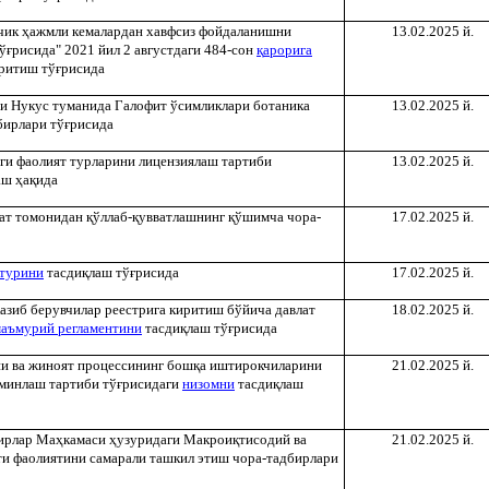
ичик
ҳ
ажмли кемалардан хавфсиз фойдаланишни
13.02.2025 й.
ў
ғ
рисида" 2021 йил 2 августдаги 484-сон
қ
арорига
ритиш тў
ғ
рисида
си Нукус туманида Галофит ўсимликлари ботаника
13.02.2025 й.
бирлари тў
ғ
рисида
ги фаолият турларини лицензиялаш тартиби
13.02.2025 й.
аш
ҳ
а
қ
ида
ат томонидан
қ
ўллаб-
қ
увватлашнинг
қ
ўшимча чора-
17.02.2025 й.
турини
тасди
қ
лаш тў
ғ
рисида
17.02.2025 й.
азиб берувчилар реестрига киритиш бўйича давлат
18.02.2025 й.
аъмурий регламентини
тасди
қ
лаш тў
ғ
рисида
ни ва жиноят процессининг бош
қ
а иштирокчиларини
21.02.2025 й.
минлаш тартиби тў
ғ
рисидаги
низомни
тасди
қ
лаш
ирлар Ма
ҳ
камаси
ҳ
узуридаги Макрои
қ
тисодий ва
21.02.2025 й.
ти фаолиятини самарали ташкил этиш чора-тадбирлари