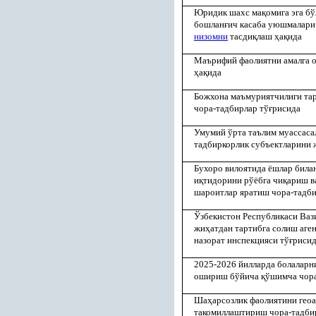
Юридик шахс ма
қ
омига эга б
бошлан
ғ
ич касаба уюшмалар
низомни
тасди
қ
лаш
ҳ
а
қ
ида
Маърифий фаолиятни амалга 
ҳ
а
қ
ида
Божхона маъмуриятчилиги та
чора-тадбирлар тў
ғ
рисида
Умумий ўрта таълим муассаса
тадбиркорлик субъектларини 
Бухоро вилоятида ёшлар била
и
қ
тидорини рўёбга чи
қ
ариш в
шароитлар яратиш чора-тадби
Ўзбекистон Республикаси Ваз
жи
ҳ
атдан тартибга солиш аге
назорат инспекцияси тў
ғ
риси
2025-2026 йилларда болаларн
ошириш бўйича
қ
ўшимча чора
Ша
ҳ
арсозлик фаолиятини гео
такомиллаштириш чора-тадби