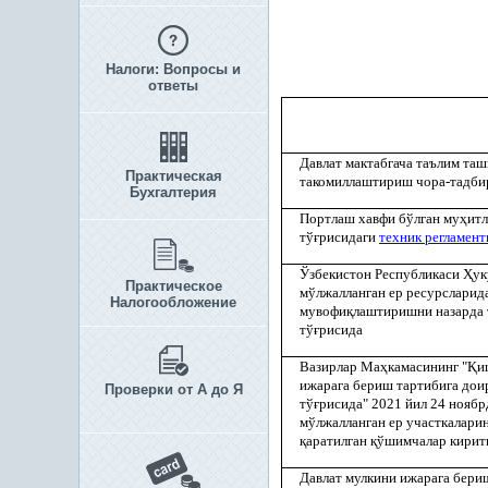
Налоги: Вопросы и
ответы
Давлат мактабгача таълим таш
Практическая
такомиллаштириш чора-тадби
Бухгалтерия
Портлаш хавфи бўлган му
ҳ
итл
тў
ғ
рисидаги
техник регламент
Ўзбекистон Республикаси
Ҳ
ук
Практическое
мўлжалланган ер ресурсларид
Налогообложение
мувофи
қ
лаштиришни назарда 
тў
ғ
рисида
Вазирлар Ма
ҳ
камасининг "
Қ
и
ижарага бериш тартибига дои
Проверки от А до Я
тў
ғ
рисида" 2021 йил 24 ноябр
мўлжалланган ер участкалари
қ
аратилган
қ
ўшимчалар кири
Давлат мулкини ижарага бери