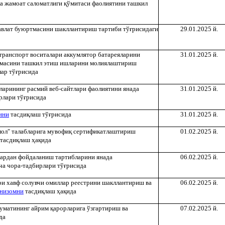
а жамоат саломатлиги
қ
ўмитаси фаолиятини ташкил
авлат буюртмасини шакллантириш тартиби тў
ғ
рисидаги
29.01.2025 й.
 транспорт воситалари аккумлятор батареяларини
31.01.2025 й.
масини ташкил этиш ишларини молиялаштириш
ар тў
ғ
рисида
ларининг расмий веб-сайтлари фаолиятини янада
31.01.2025 й.
рлари тў
ғ
рисида
ини
тасди
қ
лаш тў
ғ
рисида
31.01.2025 й.
лол" талабларига мувофи
қ
сертификатлаштириш
01.02.2025 й.
тасди
қ
лаш
ҳ
а
қ
ида
ардан фойдаланиш тартибларини янада
06.02.2025 й.
а чора-тадбирлари тў
ғ
рисида
ри хавф солувчи омиллар реестрини шакллантириш ва
06.02.2025 й.
низомни
тасди
қ
лаш
ҳ
а
қ
ида
уматининг айрим
қ
арорларига ўзгартириш ва
07.02.2025 й.
да