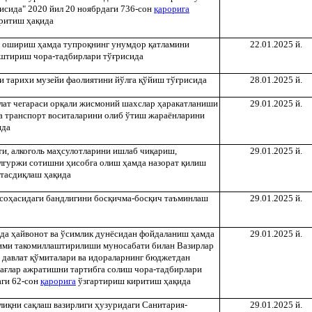
исида" 2020 йил 20 ноябрдаги 736-сон
қ
арорига
иритиш
ҳ
а
қ
ида
а ошириш
ҳ
амда тупро
қ
нинг унумдор
қ
атламини
22.01.2025 й.
аштириш чора-тадбирлари тў
ғ
рисида
и тарихи музейи фаолиятини йўлга
қ
ўйиш тў
ғ
рисида
28.01.2025 й.
ат чегараси ор
қ
али жисмоний шахслар
ҳ
аракатланиши
29.01.2025 й.
ва транспорт воситаларини олиб ўтиш жараёнларини
ида
и, алкоголь ма
ҳ
сулотларини ишлаб чи
қ
ариш,
29.01.2025 й.
улгуржи сотишни
ҳ
исобга олиш
ҳ
амда назорат
қ
илиш
тасди
қ
лаш
ҳ
а
қ
ида
со
ҳ
асидаги бандлигини бос
қ
ичма-бос
қ
ич таъминлаш
29.01.2025 й.
ида
ҳ
айвонот ва ўсимлик дунёсидан фойдаланиш
ҳ
амда
29.01.2025 й.
ими такомиллаштирилиши муносабати билан Вазирлар
 давлат
қ
ўмиталари ва идораларнинг бюджетдан
а
ғ
лар ажратишни тартибга солиш чора-тадбирлари
аги 62-сон
қ
арорига
ўзгартириш киритиш
ҳ
а
қ
ида
ли
қ
ни са
қ
лаш вазирлиги
ҳ
узуридаги Санитария-
29.01.2025 й.