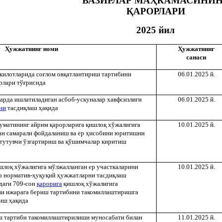
ВАЗИРЛАР МА
Ҳ
КАМАСИНИН
Қ
АРОРЛАРИ
2025 йил
Ҳ
ужжатнинг номи
Ҳ
ужжатнинг
санаси
килотларида со
ғ
лом ов
қ
атлантириш тартибини
06.01.2025 й.
рлари тў
ғ
рисида
арда ишлатиладиган асбоб-ускуналар хавфсизлиги
06.01.2025 й.
ни
тасди
қ
лаш
ҳ
а
қ
ида
уматининг айрим
қ
арорларига
қ
ишло
қ
хўжалигига
10.01.2025 й.
ан самарали фойдаланиш ва ер
ҳ
исобини юритишни
тутувчи ўзгартириш ва
қ
ўшимчалар киритиш
шло
қ
хўжалигига мўлжалланган ер участкаларини
10.01.2025 й.
р норматив-
ҳ
у
қ
у
қ
ий
ҳ
ужжатларни тасди
қ
лаш
даги 709-сон
қ
арорига
қ
ишло
қ
хўжалигига
ни ижарага бериш тартибини такомиллаштиришга
тиш
ҳ
а
қ
ида
ш тартиби такомиллаштирилиши муносабати билан
11.01.2025 й.