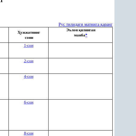
Г
Рус тилидаги матнига
қ
аранг
Эълон
қ
илинган
Ҳ
ужжатнинг
манба
*
сони
1-сон
2-сон
4-сон
6-сон
8-сон