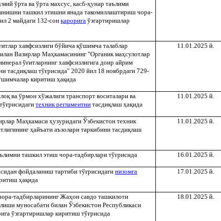
мий ўрта ва ўрта махсус, касб-
ҳ
унар таълими
ланишни ташкил этишни янада такомиллаштириш чора-
йил 2 майдаги 132-сон
қ
арорига
ўзгартиришлар
ғ
итлар хавфсизлиги бўйича
қ
ўшимча талаблар
11.01.2025 й.
билан Вазирлар Ма
ҳ
камасининг "Органик ма
ҳ
сулотлар
минерал ў
ғ
итларнинг хавфсизлигига доир айрим
ни тасди
қ
лаш тў
ғ
рисида" 2020 йил 18 ноябрдаги 729-
ўшимчалар киритиш
ҳ
а
қ
ида
ло
қ
ва ўрмон хўжалиги транспорт воситалари ва
11.01.2025 й.
тў
ғ
рисидаги
техник регламентни
тасди
қ
лаш
ҳ
а
қ
ида
ирлар Ма
ҳ
камаси
ҳ
узуридаги Ўзбекистон техник
11.01.2025 й.
нтлигининг
ҳ
айъати аъзолари таркибини тасди
қ
лаш
аълимни ташкил этиш чора-тадбирлари тў
ғ
рисида
16.01.2025 й.
асидан фойдаланиш тартиби тў
ғ
рисидаги
низомга
17.01.2025 й.
иритиш
ҳ
а
қ
ида
чора-тадбирларининг Жа
ҳ
он савдо ташкилоти
18.01.2025 й.
лиши муносабати билан Ўзбекистон Республикаси
рига ўзгартиришлар киритиш тў
ғ
рисида