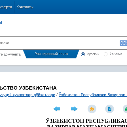
оферта
Контакты
ы
Расширенный поиск
Русский
Ўзбекча
сте документа
ЬСТВО УЗБЕКИСТАНА
уқуқий ҳужжатлар рўйхатлари
/
Ўзбекистон Республикаси Вазирлар
ЎЗБЕКИСТОН РЕСПУБЛИКА