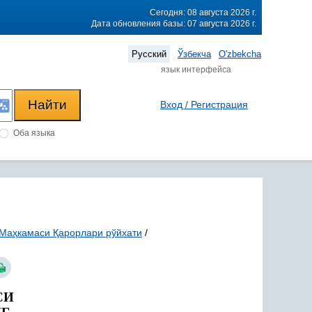
Сегодня: 08 августа 2026 г.
Дата обновления базы: 07 августа 2026 г.
Русский
Ўзбекча
O'zbekcha
язык интерфейса
Вход / Регистрация
Оба языка
 Маҳкамаси Қарорлари рўйхати
/
СИ