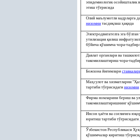
эпидемиологик осойишталик в
этиш тў
ғ
рисида
Олий маълумотли кадрларга д
низомни
тасди
қ
лаш
ҳ
а
қ
ида
Электродвигателга эга бўлган
утилизация
қ
илиш инфратузил
бўйича
қ
ўшимча чора-тадбирл
Давлат органлари ва ташкилот
такомиллаштириш чора-тадби
Божхона йи
ғ
имлари
ставкалар
Ма
ҳ
сулот ва хизматларни "
Ҳ
а
тартиби тў
ғ
рисидаги
низомни
Фирма номларини бериш ва ул
такомиллаштиришнинг
қ
ўшимч
Инсон
ҳ
аёти ва со
ғ
ли
ғ
ига ю
қ
о
юритиш тартиби тў
ғ
рисидаги
Ўзбекистон Республикаси
Ҳ
ук
қ
ўшимчалар киритиш тў
ғ
риси