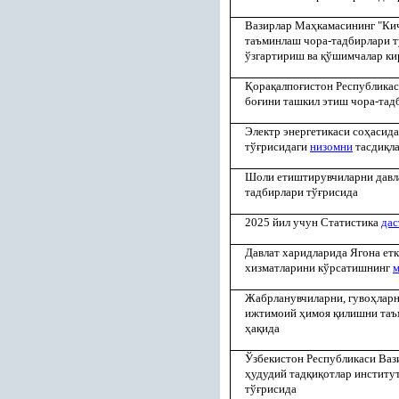
Вазирлар Ма
ҳ
камасининг "К
таъминлаш чора-тадбирлари т
ўзгартириш ва
қ
ўшимчалар ки
Қ
ора
қ
алпо
ғ
истон Республика
бо
ғ
ини ташкил этиш чора-тад
Электр энергетикаси со
ҳ
асида
тў
ғ
рисидаги
низомни
тасди
қ
л
Шоли етиштирувчиларни давл
тадбирлари тў
ғ
рисида
2025 йил учун Статистика
дас
Давлат харидларида Ягона етк
хизматларини кўрсатишнинг
м
Жабрланувчиларни, гуво
ҳ
лар
ижтимоий
ҳ
имоя
қ
илишни таъ
ҳ
а
қ
ида
Ўзбекистон Республикаси Ваз
ҳ
удудий тад
қ
и
қ
отлар институ
тў
ғ
рисида