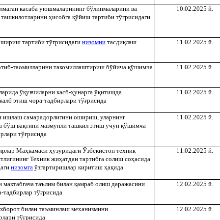
ўлмаган касаба уюшмаларининг бўлинмаларини ва
10.02.2025 й.
и ташкилотларини
ҳ
исобга
қ
ўйиш тартиби тў
ғ
рисидаги
ошириш тартиби тў
ғ
рисидаги
низомни
тасди
қ
лаш
11.02.2025 й.
ртиб-таомилларини такомиллаштириш бўйича
қ
ўшимча
11.02.2025 й.
ларида ў
қ
увчиларни касб-
ҳ
унарга ў
қ
итишда
11.02.2025 й.
жалб этиш чора-тадбирлари тў
ғ
рисида
н ишлаш самарадорлигини ошириш, уларнинг
11.02.2025 й.
а бўш ва
қ
тини мазмунли ташкил этиш учун
қ
ўшимча
рлари тў
ғ
рисида
ирлар Ма
ҳ
камаси
ҳ
узуридаги Ўзбекистон техник
11.02.2025 й.
нтлигининг Техник жи
ҳ
атдан тартибга солиш со
ҳ
асида
даги
низомга
ўзгартиришлар киритиш
ҳ
а
қ
ида
и мактабгача таълим билан
қ
амраб олиш даражасини
12.02.2025 й.
-тадбирлар тў
ғ
рисида
ахборот билан таъминлаш механизмини
12.02.2025 й.
рлари тў
ғ
рисида