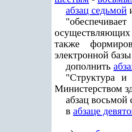
абзац седьмой
и
"обеспечив
осуществляющих 
также формиро
электронной базы
дополнить
абз
"Структура и
Министерством зд
абзац восьмой 
в
абзаце девят