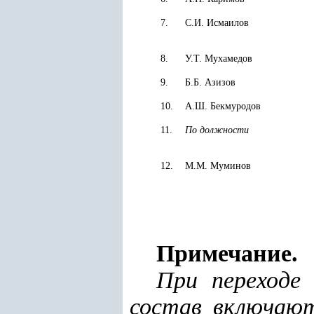
7.
С.И. Исмаилов
8.
У.Т. Мухамедов
9.
Б.Б. Азизов
10.
А.Ш. Бекмуродов
11.
По должности
12.
М.М. Муминов
Примечание
.
При переходе
состав включают