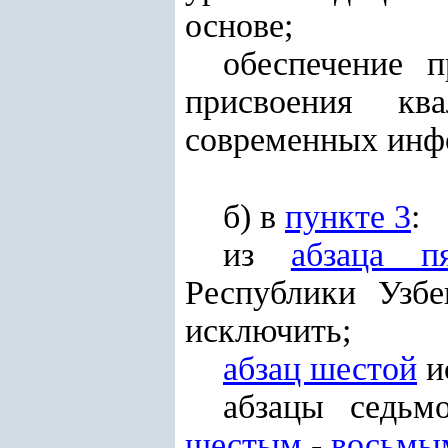
основе;
обеспечение п
присвоения кв
современных инф
б) в
пункте 3
:
из
абзаца пя
Республики Узбе
исключить;
абзац шестой
и
абзацы седьм
шестым
-
восьмы