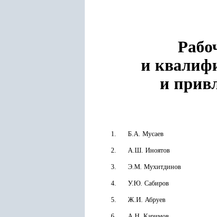
Рабо
и квалиф
и прив
1.
Б.А. Мусаев
2.
А.Ш. Иноятов
3.
Э.М. Мухитдинов
4.
У.Ю. Сабиров
5.
Ж.И. Абруев
6.
А.Н. Каримов