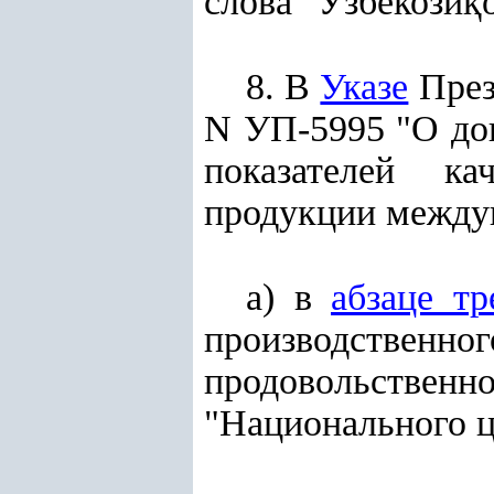
слова "Ўзбекози
қ
8. В
Указе
През
N УП-5995 "О до
показателей ка
продукции между
а) в
абзаце тр
производств
продовольств
"Национального ц