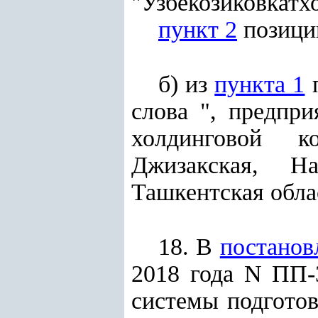
"Узбекозиковкатх
пункт 2
позиции
б) из
пункта 1
п
слова ", предпр
холдинговой ко
Джизакская, На
Ташкентская обла
18. В
постанов
2018 года N ПП-
системы подгото