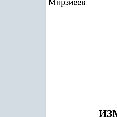
Мирзиёев
ИЗ