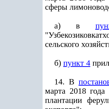
сферы лимоноводс
а) в
пу
"Узбекозиковка
сельского хозяйс
б)
пункт 4
прил
14. В
постано
марта 2018 года
плантации ферул