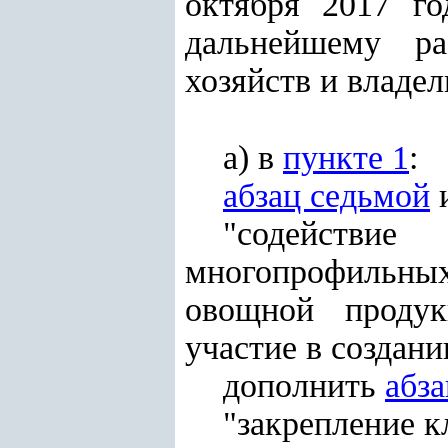
октября 2017 г
дальнейшему ра
хозяйств и владе
а) в
пункте 1
:
абзац седьмой
и
"содействи
многопрофильных
овощной продук
участие в создани
дополнить
абз
"закрепление к