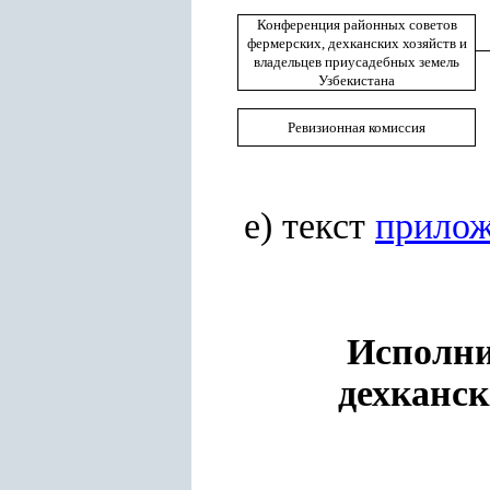
Конференция районных с
оветов
фермерских, дехканских хозяйств и
владельцев приусадебных земель
Узбекистана
Ревизионная комиссия
е) текст
прилож
Исполни
дехканск