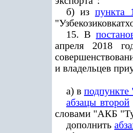
экспорта":
б) из
пункта 
"Узбекозиковкатх
15. В
постано
апреля 2018 г
совершенствовани
и владельцев при
а) в
подпункте 
абзацы второй
словами "АКБ "Т
дополнить
абз