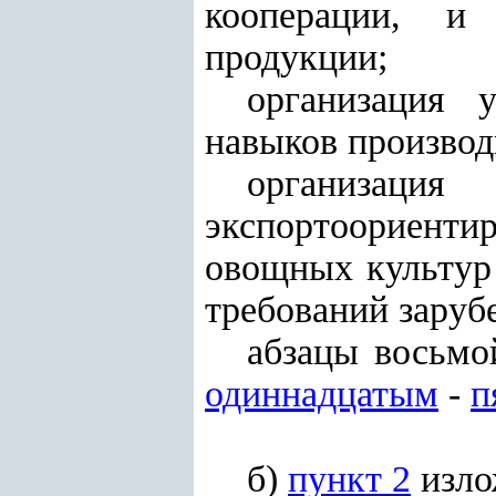
кооперации, и 
продукции;
организация 
навыков производ
организаци
экспортоориенти
овощных культур
требований заруб
абзацы восьмо
одиннадцатым
-
п
б)
пункт 2
изло