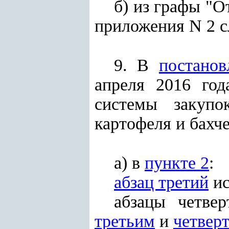
б) из графы "
приложения N 2 с
9. В
постанов
апреля 2016 го
системы закупо
картофеля и бахч
а) в
пункте 2
:
абзац третий
ис
абзацы четве
третьим
и
четвер