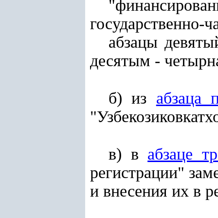
"финансирован
государственно-ча
абзацы девяты
десятым - четыр
б) из
абзаца 
"Узбекозиковкатх
в) в
абзаце т
регистрации" зам
и внесения их в р