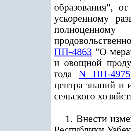
образования", о
ускоренному ра
полноценному
продовольствен
ПП-4863
"О мерах
и овощной проду
года
N ПП-4975
центра знаний и 
сельского хозяйс
1. Внести изм
Республики Узбек