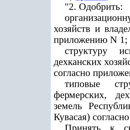
"2. Одобрить:
организацион
хозяйств и владе
приложению N 1;
структуру ис
дехканских хозяй
согласно приложе
типовые стр
фермерских, де
земель Республи
Куваса
я
) согласн
Принять к св