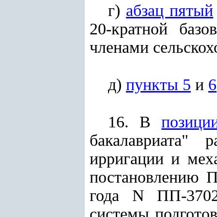
г)
абзац пятый
20-кратной баз
членами сельскохо
д)
пункты 5
и
6
16. В
позици
бакалавриата" 
ирригации и мех
постановлению
Пр
года N ПП-3702
системы подгото