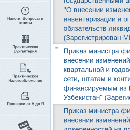
государственными ак
"О внесении измене
инвентаризации и о
Налоги: Вопросы и
ответы
обязательств ликви
(Зарегистрирован МЮ
Практическая
Приказ министра фин
Бухгалтерия
внесении изменений
квартальной и годов
Практическое
сети, штатам и кон
Налогообложение
финансируемым из Г
Узбекистан" (Зареги
Проверки от А до Я
Приказ министра фин
внесении изменений
доверенностей на п