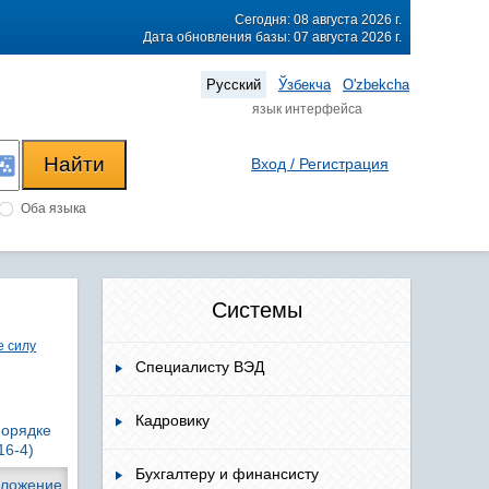
Сегодня: 08 августа 2026 г.
Дата обновления базы: 07 августа 2026 г.
Русский
Ўзбекча
O'zbekcha
язык интерфейса
Вход / Регистрация
Оба языка
Системы
 силу
Специалисту ВЭД
Кадровику
порядке
16-4)
Бухгалтеру и финансисту
оложение