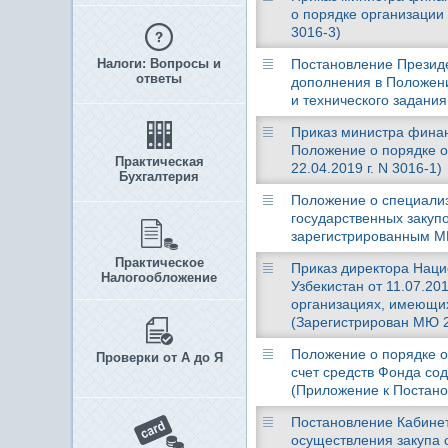
о порядке организации
3016-3)
Налоги: Вопросы и
Постановление Президен
ответы
дополнения в Положени
и технического задания 
Приказ министра финанс
Положение о порядке о
Практическая
22.04.2019 г. N 3016-1)
Бухгалтерия
Положение о специализ
государственных закупо
зарегистрированным МЮ
Практическое
Приказ директора Наци
Налогообложение
Узбекистан от 11.07.2
организациях, имеющих
(Зарегистрирован МЮ 20
Положение о порядке о
Проверки от А до Я
счет средств Фонда со
(Приложение к Постанов
Постановление Кабинет
осуществления закупа 