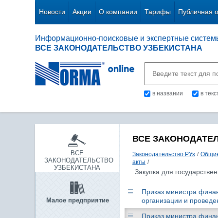
Новости
Акции
О компании
Тарифы
Публичная 
Информационно-поисковые и экспертные систем
ВСЕ ЗАКОНОДАТЕЛЬСТВО УЗБЕКИСТАНА
в названии
в тек
ВСЕ ЗАКОНОДАТЕ
ВСЕ
Законодательство РУз
/
Общие
ЗАКОНОДАТЕЛЬСТВО
акты
/
УЗБЕКИСТАНА
Закупка для государстве
Приказ министра финан
Малое предприятие
организации и проведе
Приказ министра финан