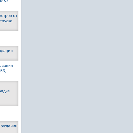
м МЮ
стров от
отпуска
видации
ования
53,
о
рядке
верждении