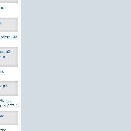
пках
к
верждении
нений в
стан,
их
х по
ублики
. N 877-1
ах
стве