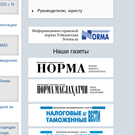
20 г. N
Руководителю, юристу
и
ментации
н МЮ
Наши газеты
оведению
блики
ров за
 порядке
онда