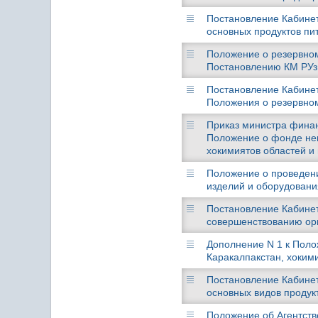
Постановление Кабинета
основных продуктов пит
Положение о резервном
Постановлению КМ РУз о
Постановление Кабинет
Положения о резервном
Приказ министра финанс
Положение о фонде неп
хокимиятов областей и 
Положение о проведени
изделий и оборудования
Постановление Кабинета
совершенствованию орг
Дополнение N 1 к Пол
Каракалпакстан, хокими
Постановление Кабинета
основных видов продукт
Положение об Агентств