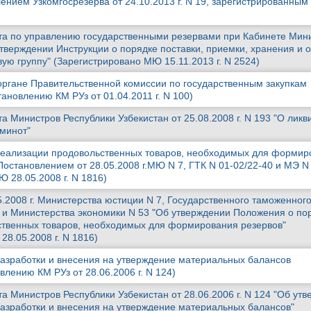
ением Узкомгосрезерва от 24.10.2013 г. N 19, зарегистрированны
а по управлению государственными резервами при Кабинете Мини
 утверждении Инструкции о порядке поставки, приемки, хранения и 
вую группу" (Зарегистрировано МЮ 15.11.2013 г. N 2524)
ргане Правительственной комиссии по государственным закупкам
ановлению КМ РУз от 01.04.2011 г. N 100)
 Министров Республики Узбекистан от 25.08.2008 г. N 193 "О лик
ъминот"
реализации продовольственных товаров, необходимых для формир
остановлением от 28.05.2008 г.МЮ N 7, ГТК N 01-02/22-40 и МЭ N 
 28.05.2008 г. N 1816)
.2008 г. Министерства юстиции N 7, Государственного таможенног
0 и Министерства экономики N 53 "Об утверждении Положения о по
ственных товаров, необходимых для формирования резервов"
8.05.2008 г. N 1816)
азработки и внесения на утверждение материальных балансов
лению КМ РУз от 28.06.2006 г. N 124)
а Министров Республики Узбекистан от 28.06.2006 г. N 124 "Об ут
азработки и внесения на утверждение материальных балансов"