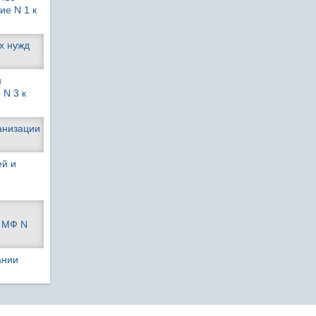
ие N 1 к
х нужд
н
 N 3 к
ганизации
ей и
, МФ N
ании