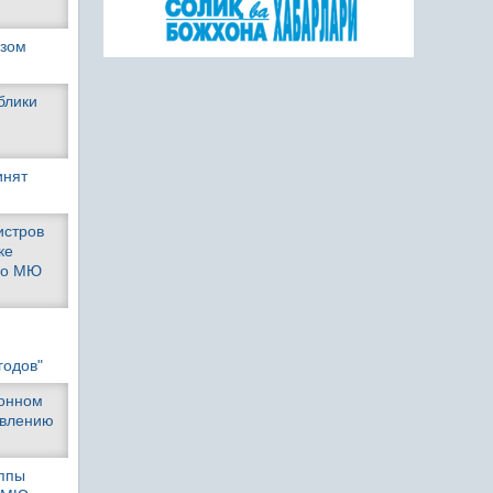
азом
блики
инят
истров
ке
ано МЮ
годов"
ионном
овлению
уппы