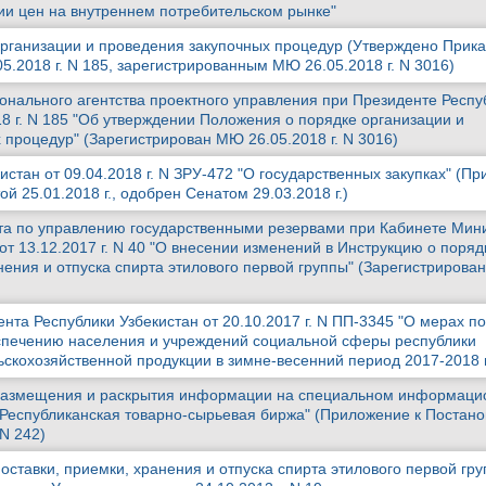
ии цен на внутреннем потребительском рынке"
рганизации и проведения закупочных процедур (Утверждено Прик
5.2018 г. N 185, зарегистрированным МЮ 26.05.2018 г. N 3016)
онального агентства проектного управления при Президенте Респу
18 г. N 185 "Об утверждении Положения о порядке организации и
 процедур" (Зарегистрирован МЮ 26.05.2018 г. N 3016)
истан от 09.04.2018 г. N ЗРУ-472 "О государственных закупках" (Пр
й 25.01.2018 г., одобрен Сенатом 29.03.2018 г.)
та по управлению государственными резервами при Кабинете Мин
от 13.12.2017 г. N 40 "О внесении изменений в Инструкцию о поряд
анения и отпуска спирта этилового первой группы" (Зарегистриров
та Республики Узбекистан от 20.10.2017 г. N ПП-3345 "О мерах по
спечению населения и учреждений социальной сферы республики
скохозяйственной продукции в зимне-весенний период 2017-2018 
размещения и раскрытия информации на специальном информац
 Республиканская товарно-сырьевая биржа" (Приложение к Постан
 N 242)
оставки, приемки, хранения и отпуска спирта этилового первой гр