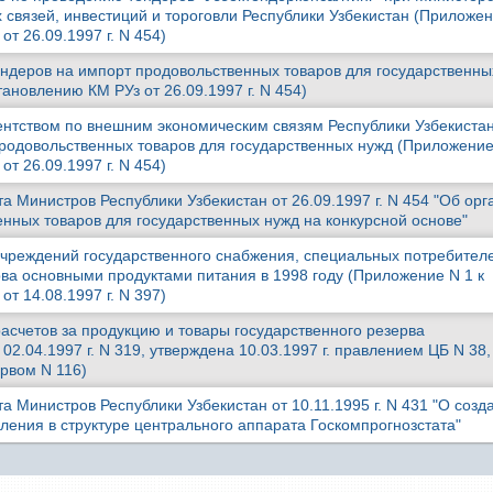
 связей, инвестиций и тороговли Республики Узбекистан (Приложен
т 26.09.1997 г. N 454)
ндеров на импорт продовольственных товаров для государственны
ановлению КМ РУз от 26.09.1997 г. N 454)
ентством по внешним экономическим связям Республики Узбекиста
продовольственных товаров для государственных нужд (Приложение
т 26.09.1997 г. N 454)
 Министров Республики Узбекистан от 26.09.1997 г. N 454 "Об ор
енных товаров для государственных нужд на конкурсной основе"
чреждений государственного снабжения, специальных потребител
рва основными продуктами питания в 1998 году (Приложение N 1 к
т 14.08.1997 г. N 397)
расчетов за продукцию и товары государственного резерва
2.04.1997 г. N 319, утверждена 10.03.1997 г. правлением ЦБ N 38
ервом N 116)
 Министров Республики Узбекистан от 10.11.1995 г. N 431 "О созд
ления в структуре центрального аппарата Госкомпрогнозстата"