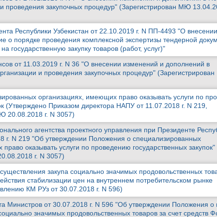
 и проведения закупочных процедур" (Зарегистрирован МЮ 13.04.20
та Республики Узбекистан от 22.10.2019 г. N ПП-4493 "О внесени
е о порядке проведения комплексной экспертизы тендерной доку
на государственную закупку товаров (работ, услуг)"
ов от 11.03.2019 г. N 36 "О внесении изменений и дополнений в
рганизации и проведения закупочных процедур" (Зарегистрирова
ированных организациях, имеющих право оказывать услуги по пр
к (Утверждено Приказом директора НАПУ от 11.07.2018 г. N 219,
 20.08.2018 г. N 3057)
онального агентства проектного управления при Президенте Респу
018 г. N 219 "Об утверждении Положения о специализированных
 право оказывать услуги по проведению государственных закупок"
.08.2018 г. N 3057)
существления закупа социально значимых продовольственных това
действия стабилизации цен на внутреннем потребительском рынке
лению КМ РУз от 30.07.2018 г. N 596)
а Министров от 30.07.2018 г. N 596 "Об утверждении Положения о
социально значимых продовольственных товаров за счет средств Ф