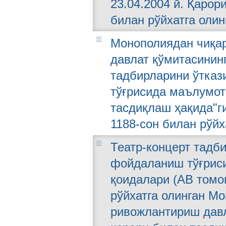
23.04.2004 й. Қарор
билан рўйхатга олин
Монополиядан чиқа
давлат қўмитасининг
тадбирларини ўтка
тўғрисида маълумот
тасдиқлаш ҳақида"ги
1188-сон билан рўйх
Театр-концерт тадб
фойдаланиш тўғрис
қоидалари (АВ томон
рўйхатга олинган М
ривожлантириш давла