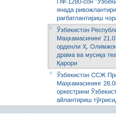
ПФ-1280-сон "Ўзбек
янада ривожлантири
рағбатлантириш чор
Ўзбекистон Республ
Маҳкамасининг 21.01
орденли Ҳ. Олимжон
драма ва мусиқа те
Қарори
Ўзбекистон ССЖ Пре
Маҳкамасининг 28.0
оркестрини Ўзбекис
айлантириш тўғриси