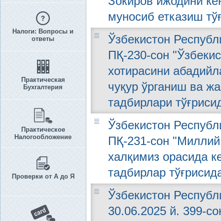
Зокиров ижодини ке
муносиб етказиш тў
Налоги: Вопросы и
Ўзбекистон Республи
ответы
ПҚ-230-сон "Ўзбекис
хотирасини абадийл
Практическая
чуқур ўрганиш ва ж
Бухгалтерия
тадбирлари тўғриси
Ўзбекистон Республи
Практическое
Налогообложение
ПҚ-231-сон "Миллий
халқимиз орасида к
тадбирлар тўғрисид
Проверки от А до Я
Ўзбекистон Республ
30.06.2025 й. 399-с