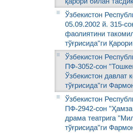
қарори билан тасдиқ
Ўзбекистон Республ
05.09.2002 й. 315-с
фаолиятини такоми
тўғрисида"ги Қарори
Ўзбекистон Республи
ПФ-3052-сон "Тошке
Ўзбекистон давлат 
тўғрисида"ги Фармо
Ўзбекистон Республи
ПФ-2942-сон "Ҳамза
драма театрига "Ми
тўғрисида"ги Фармо