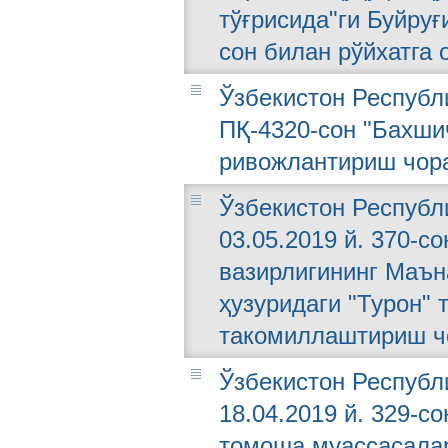
тўғрисида"ги Буйруғ
сон билан рўйхатга 
Ўзбекистон Республи
ПҚ-4320-сон "Бахши
ривожлантириш чора
Ўзбекистон Республ
03.05.2019 й. 370-
вазирлигининг Маън
ҳузуридаги "Турон" 
такомиллаштириш чо
Ўзбекистон Республ
18.04.2019 й. 329-с
томоша муассасала