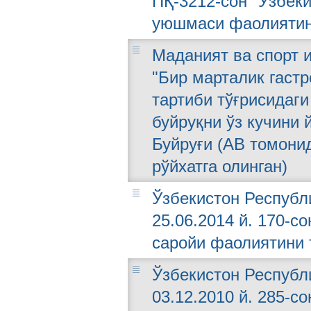
ПҚ-3212-сон "Ўзбек
уюшмаси фаолиятини
Маданият ва спорт и
"Бир марталик гаст
тартиби тўғрисидаг
буйруқни ўз кучини 
Буйруғи (АВ томонид
рўйхатга олинган)
Ўзбекистон Республ
25.06.2014 й. 170-с
саройи фаолиятини 
Ўзбекистон Республ
03.12.2010 й. 285-с