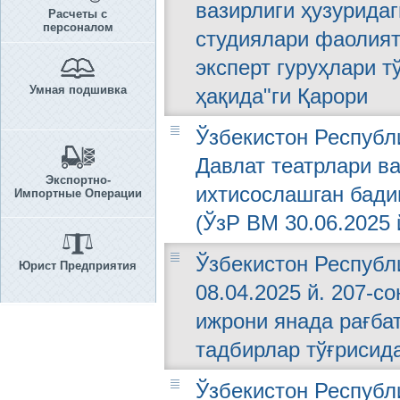
вазирлиги ҳузуридаг
Расчеты с
персоналом
студиялари фаолият
эксперт гуруҳлари 
Умная подшивка
ҳақида"ги Қарори
Ўзбекистон Республ
Давлат театрлари в
Экспортно-
ихтисослашган бади
Импортные Операции
(ЎзР ВМ 30.06.2025 
Ўзбекистон Республ
Юрист Предприятия
08.04.2025 й. 207-
ижрони янада рағба
тадбирлар тўғрисид
Ўзбекистон Республ