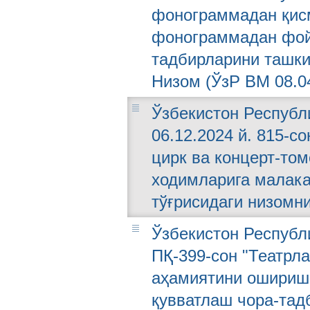
фонограммадан қис
фонограммадан фой
тадбирларини ташки
Низом (ЎзР ВМ 08.04
Ўзбекистон Республ
06.12.2024 й. 815-с
цирк ва концерт-то
ходимларига малак
тўғрисидаги низомн
Ўзбекистон Республи
ПҚ-399-сон "Театрл
аҳамиятини ошириш 
қувватлаш чора-тад