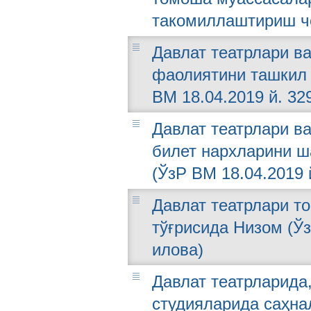
такомиллаштириш чо
Давлат театрлари в
фаолиятини ташкил 
ВМ 18.04.2019 й. 32
Давлат театрлари в
билет нархларини ш
(ЎзР ВМ 18.04.2019 
Давлат театрлари т
тўғрисида Низом (Ўз
илова)
Давлат театрларида,
студияларида саҳна