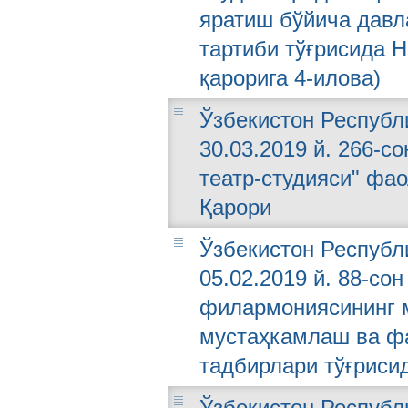
яратиш бўйича дав
тартиби тўғрисида Н
қарорига 4-илова)
Ўзбекистон Республ
30.03.2019 й. 266-с
театр-студияси" фа
Қарори
Ўзбекистон Республ
05.02.2019 й. 88-со
филармониясининг м
мустаҳкамлаш ва ф
тадбирлари тўғриси
Ўзбекистон Республи