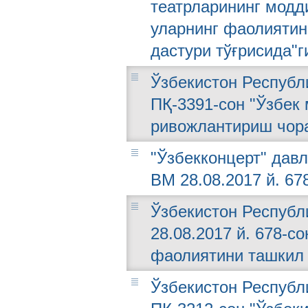
театрларининг модд
уларнинг фаолиятин
дастури тўғрисида"г
Ўзбекистон Республи
ПҚ-3391-сон "Ўзбек
ривожлантириш чора
"Ўзбекконцерт" давл
ВМ 28.08.2017 й. 67
Ўзбекистон Республ
28.08.2017 й. 678-с
фаолиятини ташкил 
Ўзбекистон Республи