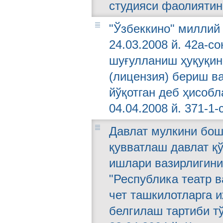
студияси фаолиятин
"Ўзбеккино" миллий
24.03.2008 й. 42а-с
шуғулланиш ҳуқуқин
(лицензия) бериш ва
йўқотган деб ҳисоб
04.04.2008 й. 371-1-
Давлат мулкини бош
қувватлаш давлат қ
ишлари вазирлигинин
"Республика театр 
чет ташкилотларга 
белгилаш тартиби т