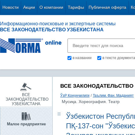
Новости
Акции
О компании
Тарифы
Публичная оферта
К
Информационно-поисковые и экспертные системы
ВСЕ ЗАКОНОДАТЕЛЬСТВО УЗБЕКИСТАНА
в названии
в тексте документ
ВСЕ ЗАКОНОДАТЕЛЬСТВО
ВСЕ
ЎзР Конунчилиги
/
Таълим. Фан. Маданият
ЗАКОНОДАТЕЛЬСТВО
Мусиқа. Хореография. Театр
УЗБЕКИСТАНА
Ўзбекистон Республи
Малое предприятие
ПҚ-137-сон "Ўзбеки