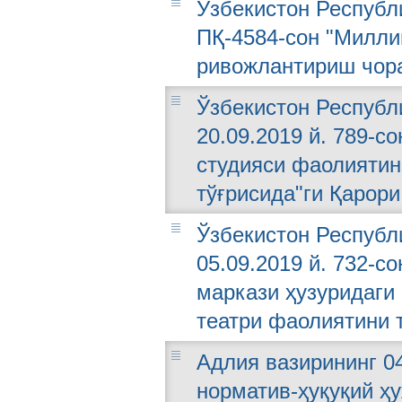
Ўзбекистон Республи
ПҚ-4584-сон "Милли
ривожлантириш чора
Ўзбекистон Республ
20.09.2019 й. 789-с
студияси фаолияти
тўғрисида"ги Қарори
Ўзбекистон Республ
05.09.2019 й. 732-с
маркази ҳузуридаги
театри фаолиятини 
Адлия вазирининг 04
норматив-ҳуқуқий ҳ