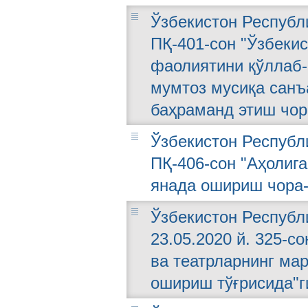
Ўзбекистон Республи
ПҚ-401-сон "Ўзбеки
фаолиятини қўллаб-
мумтоз мусиқа санъ
баҳраманд этиш чор
Ўзбекистон Республи
ПҚ-406-сон "Аҳолиг
янада ошириш чора-
Ўзбекистон Республ
23.05.2020 й. 325-с
ва театрларнинг ма
ошириш тўғрисида"г