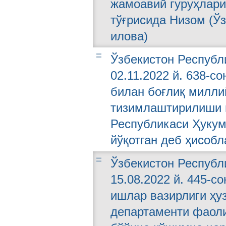
жамоавий гуруҳлари
тўғрисида Низом (Ўз
илова)
Ўзбекистон Республ
02.11.2022 й. 638-с
билан боғлиқ милли
тизимлаштирилиши 
Республикаси Ҳукум
йўқотган деб ҳисобл
Ўзбекистон Республ
15.08.2022 й. 445-с
ишлар вазирлиги ҳу
департаменти фаоли