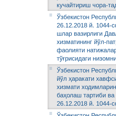
кучайтириш чора-та
Ўзбекистон Республ
26.12.2018 й. 1044-
шлар вазирлиги Дав
хизматининг йўл-па
фаолияти натижалар
тўғрисидаги низомн
Ўзбекистон Республ
йўл ҳаракати хавфс
хизмати ходимларин
баҳолаш тартиби ва
26.12.2018 й. 1044-с
Ўзбекистон Республи