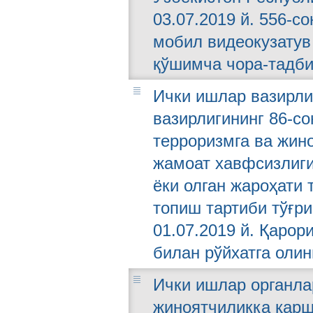
03.07.2019 й. 556-с
мобил видеокузатув
қўшимча чора-тадби
Ички ишлар вазирли
вазирлигининг 86-с
терроризмга ва жин
жамоат хавфсизлиги
ёки олган жароҳати 
топиш тартиби тўғр
01.07.2019 й. Қарор
билан рўйхатга олин
Ички ишлар органла
жиноятчиликка қар