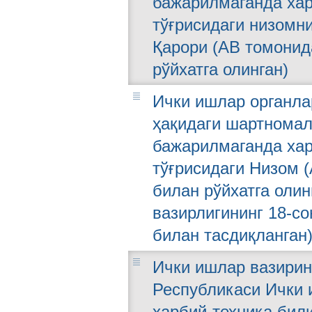
бажарилмаганда хар
тўғрисидаги низомни
Қарори (АВ томонида
рўйхатга олинган)
Ички ишлар органла
ҳақидаги шартнома
бажарилмаганда хар
тўғрисидаги Низом (
билан рўйхатга олин
вазирлигининг 18-со
билан тасдиқланган
Ички ишлар вазирини
Республикаси Ички 
ҳарбий-техника бил