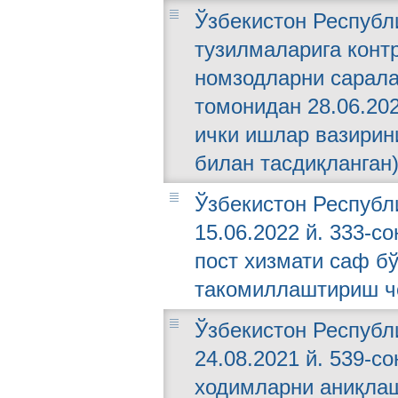
Ўзбекистон Республ
тузилмаларига контр
номзодларни сарала
томонидан 28.06.202
ички ишлар вазирини
билан тасдиқланган
Ўзбекистон Республ
15.06.2022 й. 333-с
пост хизмати саф б
такомиллаштириш чо
Ўзбекистон Республ
24.08.2021 й. 539-с
ходимларни аниқлаш