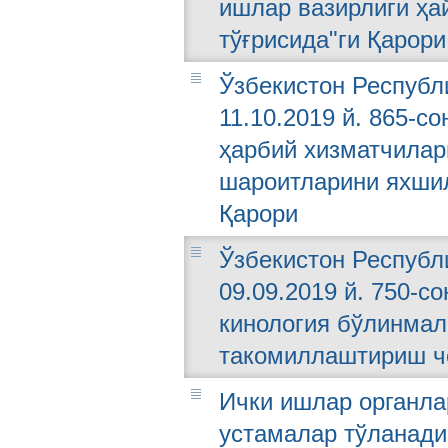
ишлар вазирлиги ҳа
тўғрисида"ги Қарори
Ўзбекистон Республ
11.10.2019 й. 865-с
ҳарбий хизматчилар
шароитларини яхшил
Қарори
Ўзбекистон Республ
09.09.2019 й. 750-с
кинология бўлинмал
такомиллаштириш чо
Ички ишлар органла
устамалар тўланади