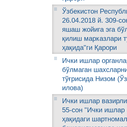
Ўзбекистон Республ
26.04.2018 й. 309-с
яшаш жойига эга бў
қилиш марказлари т
ҳақида"ги Қарори
Ички ишлар органла
бўлмаган шахсларн
тўғрисида Низом (Ўз
илова)
Ички ишлар вазирли
55-сон "Ички ишлар
ҳақидаги шартнома