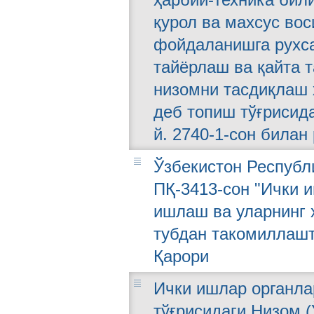
қурол ва махсус во
фойдаланишга рухса
тайёрлаш ва қайта 
низомни тасдиқлаш ҳ
деб топиш тўғрисида
й. 2740-1-сон билан 
Ўзбекистон Республи
ПҚ-3413-сон "Ички 
ишлаш ва уларнинг 
тубдан такомиллашт
Қарори
Ички ишлар органла
тўғрисидаги Низом (