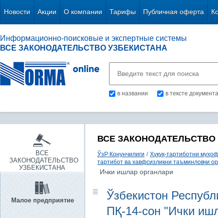
Новости
Акции
О компании
Тарифы
Публичная оферта
К
Информационно-поисковые и экспертные системы
ВСЕ ЗАКОНОДАТЕЛЬСТВО УЗБЕКИСТАНА
в названии
в тексте документ
ВСЕ ЗАКОНОДАТЕЛЬСТВО
ВСЕ
ЎзР Конунчилиги
/
Ҳуқуқ-тартиботни муҳо
ЗАКОНОДАТЕЛЬСТВО
тартибот ва хавфсизликни таъминловчи о
УЗБЕКИСТАНА
Ички ишлар органлари
Ўзбекистон Республи
Малое предприятие
ПҚ-14-сон "Ички иш