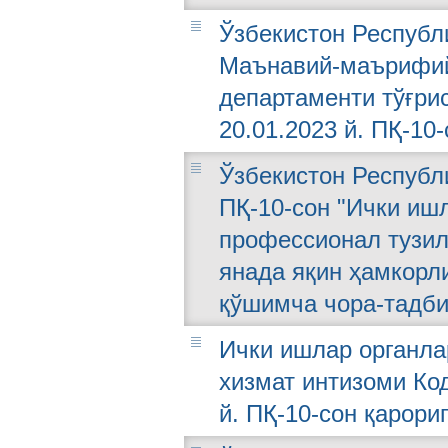
Ўзбекистон Республ
Маънавий-маърифий
департаменти тўғри
20.01.2023 й. ПҚ-10-
Ўзбекистон Республи
ПҚ-10-сон "Ички иш
профессионал тузил
янада яқин ҳамкорл
қўшимча чора-тадби
Ички ишлар органла
хизмат интизоми Код
й. ПҚ-10-сон қарори