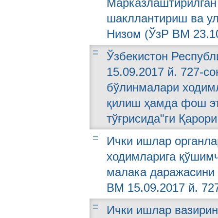
Марказлаштирилган
шакллантириш ва ул
Низом (ЎзР ВМ 23.10
Ўзбекистон Республ
15.09.2017 й. 727-с
бўлинмалари ходимл
қилиш ҳамда фош э
тўғрисида"ги Қарори
Ички ишлар органла
ходимларига қўшимч
малака даражасини 
ВМ 15.09.2017 й. 72
Ички ишлар вазирини