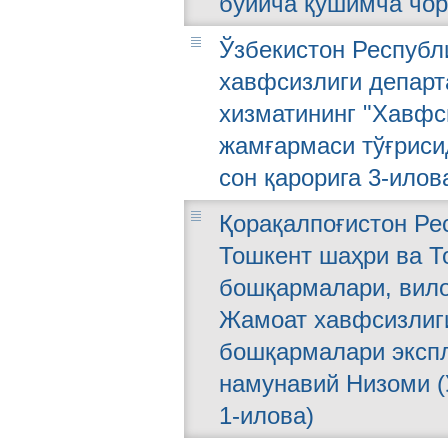
бўйича қўшимча чор
Ўзбекистон Республ
хавфсизлиги департ
хизматининг "Хавфс
жамғармаси тўғрисид
сон қарорига 3-илов
Қорақалпоғистон Ре
Тошкент шаҳри ва Т
бошқармалари, вил
Жамоат хавфсизлиги
бошқармалари эксп
намунавий Низоми (Ў
1-илова)