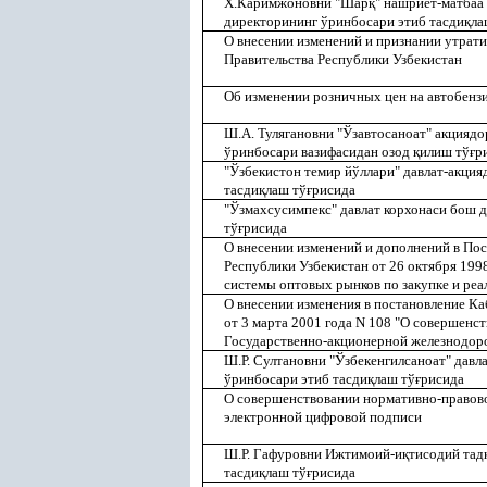
Х.Каримжоновни "Шар
қ
" нашриёт-матбаа
директорининг ўринбосари этиб тасди
қ
ла
О внесении изменений и признании утрат
Правительства Республики Узбекистан
Об изменении розничных цен на автобенз
Ш.А. Тулягановни "Ўзавтосаноат" акцияд
ўринбосари вазифасидан озод
қ
илиш тў
ғ
р
"Ўзбекистон темир йўллари" давлат-акци
тасди
қ
лаш тў
ғ
рисида
"Ўзмахсусимпекс" давлат корхонаси бош 
тў
ғ
рисида
О внесении изменений и дополнений в По
Республики Узбекистан от 26 октября 199
системы оптовых рынков по закупке и реа
О внесении изменения в постановление К
от 3 марта 2001 года N 108 "О совершенс
Государственно-акционерной железнодоро
Ш.Р. Султановни "Ўзбекенгилсаноат" давл
ўринбосари этиб тасди
қ
лаш тў
ғ
рисида
О совершенствовании нормативно-правово
электронной цифровой подписи
Ш.Р. Гафуровни Ижтимоий-и
қ
тисодий тад
тасди
қ
лаш тў
ғ
рисида