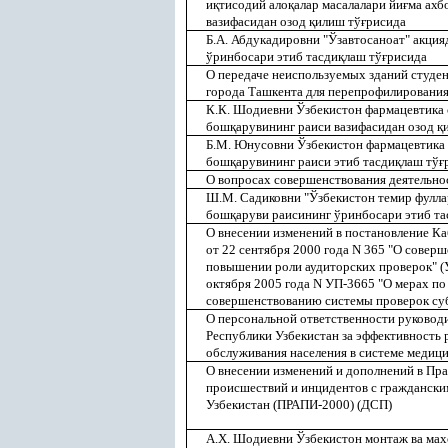
и
қ
тисодий ало
қ
алар масалалари йи
ғ
ма ахб
вазифасидан озод
қ
илиш тў
ғ
рисида
Б.А. Абдукадировни "Ўзавтосаноат" акци
ўринбосари этиб тасди
қ
лаш тў
ғ
рисида
О передаче неиспользуемых зданий студе
города Ташкента для перепрофилировани
К.К. Шодиевни Ўзбекистон фармацевтика 
бош
қ
арувининг раиси вазифасидан озод
қ
Б.М. Юнусовни Ўзбекистон фармацевтика 
бош
қ
арувининг раиси этиб тасди
қ
лаш тў
ғ
О вопросах совершенствования деятельно
Ш.М. Садиковни "Ўзбекистон темир фулла
бош
қ
аруви раисининг ўринбосари этиб та
О внесении изменений в постановление К
от 22 сентября 2000 года N 365 "О совер
повышении роли аудиторских проверок" (У
октября 2005 года N УП-3665 "О мерах п
совершенствованию системы проверок суб
О персональной ответственности руковод
Республики Узбекистан за эффективность
обслуживания населения в системе медиц
О внесении изменений и дополнений в Пр
происшествий и инцидентов с граждански
Узбекистан (ПРАПИ-2000) (ДСП)
А.Х. Шодиевни Ўзбекистон монтаж ва ма