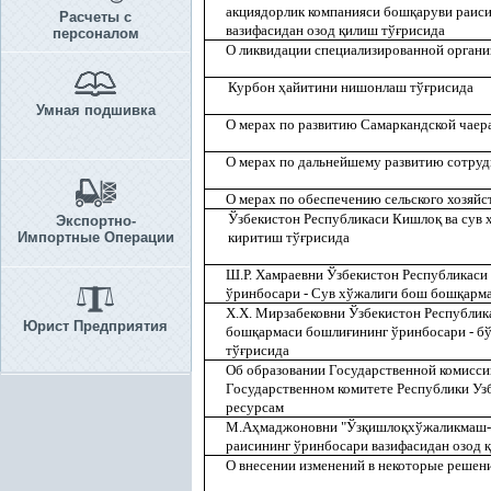
акциядорлик компанияси бош
қ
аруви раис
Расчеты с
вазифасидан озод
қ
илиш тў
ғ
рисида
персоналом
О ликвидации специализированной органи
Курбон
ҳ
айитини нишонлаш тў
ғ
рисида
Умная подшивка
О мерах по развитию Самаркандской чаер
О мерах по дальнейшему развитию сотруд
О мерах по обеспечению сельского хозяй
Ўзбекистон Республикаси Кишло
қ
ва сув 
Экспортно-
Импортные Операции
киритиш тў
ғ
рисида
Ш.Р. Хамраевни Ўзбекистон Республикаси
ўринбосари - Сув хўжалиги бош бош
қ
арм
Х.Х. Мирзабековни Ўзбекистон Республик
Юрист Предприятия
бош
қ
армаси бошли
ғ
ининг ўринбосари - б
тў
ғ
рисида
Об образовании Государственной комисси
Государственном комитете Республики Уз
ресурсам
М.А
ҳ
маджоновни "Ўз
қ
ишло
қ
хўжаликмаш-
раисининг ўринбосари вазифасидан озод
қ
О внесении изменений в некоторые решен