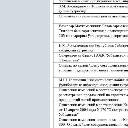
Узбекистан живых кур, куриного мяса, яи
З.М. Хуснидиновни Тошкент ислом универ
қ
илиш тў
ғ
рисида
Об изменении розничных цен на автобенз
Вазирлар Махкамасининг "Устав сармояси
Тижорат банклари кенгашлари раисларини
265-сон карорига ўзгартиришлар киритиш
Н.М. Му
ҳ
аммадиевни Республика байналм
тасди
қ
лаш тў
ғ
рисида
О передаче на баланс ГАЖК "Узбекистон т
"Локомотив"
О мерах по дальнейшему совершенствован
волокна предприятиям с иностранными и
М.Ш. Толиповни Ўзбекистон автомобиль в
ўринбосари вазифасидан озод
қ
илиш тў
ғ
р
О внесении изменений в состав экспертно
рассмотрению предложений по строитель
предприятий легкой промышленности
О внесении изменений в постановление К
от 12 апреля 2004 года N 170 "О статусе
Узбекистан"
О внесении изменения в постановление Ка
309 "О дальнейшем совершенствовании ед