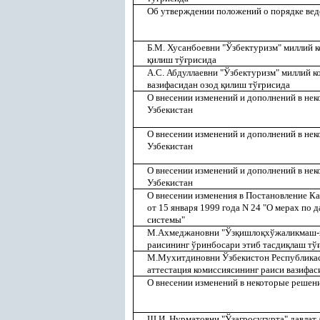
Об утверждении положений о порядке вед
Б.М. Хусанбоевни "Ўзбектуризм" миллий 
қ
илиш тў
ғ
рисида
А.С. Абдуллаевни "Ўзбектуризм" миллий 
вазифасидан озод
қ
илиш тў
ғ
рисида
О внесении изменений и дополнений в не
Узбекистан
О внесении изменений и дополнений в не
Узбекистан
О внесении изменений и дополнений в не
Узбекистан
О внесении изменения в Постановление К
от 15 января 1999 года N 24 "О мерах п
системы"
М.Ахмеджановни "Ўз
қ
ишло
қ
хўжаликмаш-
раисининг ўринбосари этиб тасди
қ
лаш тў
М.Мухитдиновни Ўзбекистон Республика
аттестация комиссиясининг раиси вазифа
О внесении изменений в некоторые решен
Ш.И. Нурматовни "Ўзагросу
ғ
урта" давлат