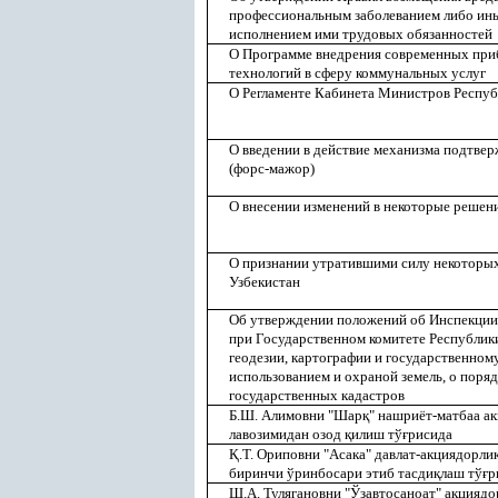
профессиональным заболеванием либо ины
исполнением ими трудовых обязанностей
О Программе внедрения современных при
технологий в сферу коммунальных услуг
О Регламенте Кабинета Министров Респуб
О введении в действие механизма подтве
(форс-мажор)
О внесении изменений в некоторые решен
О признании утратившими силу некоторы
Узбекистан
Об утверждении положений об Инспекции 
при Государственном комитете Республик
геодезии, картографии и государственному
использованием и охраной земель, о поря
государственных кадастров
Б.Ш. Алимовни "Шар
қ
" нашриёт-матбаа а
лавозимидан озод
қ
илиш тў
ғ
рисида
Қ
.Т. Ориповни "Асака" давлат-акциядорли
биринчи ўринбосари этиб тасди
қ
лаш тў
ғ
р
Ш.А. Тулягановни "Ўзавтосаноат" акцияд