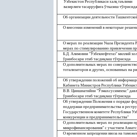
Ўзбекистон Республикаси хал
қ
таълими
вазирлиги тасарруфига ўтказиш тў
ғ
рисид
Об организации деятельности Ташкентско
О внесении изменений в некоторые решен
О мерах по реализации Указа Президента 
мерах по стимулированию привлечения п
Б.Д. Алимовни "Ўзбекнефтегаз" миллий хо
ўринбосари этиб тасди
қ
лаш тў
ғ
рисида
О дополнительных мерах по совершенство
тотализаторов и других, основанных на ри
Об утверждении положений об информаци
Кабинета Министров Республики Узбекис
В.В. Циншнатийни "Ўзмахсусимпекс" давл
ўринбосари этиб тасди
қ
лаш тў
ғ
рисида
Об утверждении Положения о порядке фор
поддержки предпринимательства и рестр
Государственном комитете Республики Уз
конкуренции и предпринимательства"
О дополнительных мерах по реализации пр
микрофинансирования" с участием Азиатск
О временном запрещении ввоза на тамож