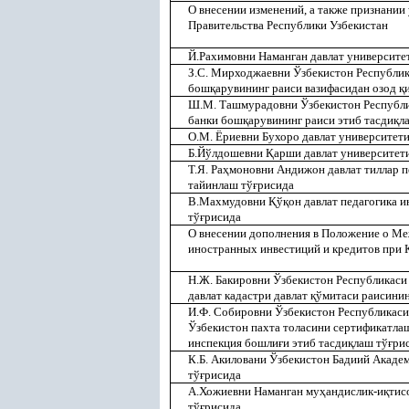
О внесении изменений, а также признани
Правительства Республики Узбекистан
Й.Рахимовни Наманган давлат университе
З.С. Мирходжаевни Ўзбекистон Республи
бош
қ
арувининг раиси вазифасидан озод
қ
Ш.М. Ташмурадовни Ўзбекистон Республ
банки бош
қ
арувининг раиси этиб тасди
қ
л
О.М. Ёриевни Бухоро давлат университети
Б.Йўлдошевни
Қ
арши давлат университет
Т.Я. Ра
ҳ
моновни Андижон давлат тиллар п
тайинлаш тў
ғ
рисида
В.Махмудовни
Қ
ў
қ
он давлат педагогика 
тў
ғ
рисида
О внесении дополнения в Положение о Ме
иностранных инвестиций и кредитов при 
Н.Ж. Бакировни Ўзбекистон Республикаси 
давлат кадастри давлат
қ
ўмитаси раисинин
И.Ф. Собировни Ўзбекистон Республикас
Ўзбекистон пахта толасини сертификатла
инспекция бошли
ғ
и этиб тасди
қ
лаш тў
ғ
ри
К.Б. Акиловани Ўзбекистон Бадиий Акаде
тў
ғ
рисида
А.Хожиевни Наманган му
ҳ
андислик-и
қ
тис
тў
ғ
рисида