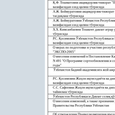
Қ
.Ф. Тошматовни акциядорлик-тижорат "П
вазифасидан озод
қ
илиш тў
ғ
рисида
А.Ж. Боймуратовни акциядорлик-тижорат 
тасди
қ
лаш тў
ғ
рисида
А.Ж. Боймуратовни Ўзбекистон Республик
вазифасидан озод
қ
илиш тў
ғ
рисида
Х.Х. Кимсанбаевни Тошкент давлат аграр
тў
ғ
рисида
Р.С.
Қ
осимовни Ўзбекистон Республикаси 
вазифасидан озод
қ
илиш тў
ғ
рисида
О мерах по подготовке и участию республ
"ЭКСПО-2005"
О внесении изменений в Постановление К
N 491 "О Программе сортообновления и с
годы"
Ўзбекистон Бадиий академиясига жой аж
Р.С.
Қ
осимовни Жа
ҳ
он и
қ
тисодиёти ва ди
вазифасидан озод
қ
илиш тў
ғ
рисида
С.С. Сафоевни Жа
ҳ
он и
қ
тисодиёти ва дип
тайинлаш тў
ғ
рисида
Ўзбекистон Республикаси Давлат соли
қ
қ
ў
О внесении изменений, а также признани
Правительства Республики Узбекистан
Об утверждении Правил возмещения вреда