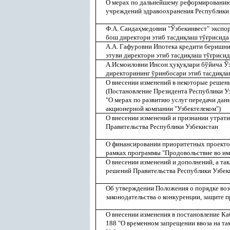
О мерах по дальнейшему реформированию
учреждений здравоохранения Республики
Ф.А. Саида
ҳ
медовни "Ўзбекинвест" экспо
бош директори этиб тасди
қ
лаш тў
ғ
рисида
А.А. Гафуровни Ипотека кредити беришн
этуви директори этиб тасди
қ
лаш тў
ғ
рисид
А.Исмоиловни Инсон
ҳ
у
қ
у
қ
лари бўйича Ў
директорининг ўринбосари этиб тасди
қ
ла
О внесении изменений в некоторые решен
(Постановление Президента Республики Уз
"О мерах по развитию услуг передачи дан
акционерной компании "Узбектелеком")
О внесении изменений и признании утрат
Правительства Республики Узбекистан
О финансировании приоритетных проектов 
рамках программы "Продовольствие во им
О внесении изменений и дополнений, а т
решений Правительства Республики Узбек
Об утверждении Положения о порядке воз
законодательства о конкуренции, защите п
О внесении изменения в постановление Ка
188 "О временном запрещении ввоза на 