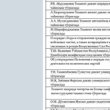
Р.В. Абдуллаевни Тошкент давлат шар
қ
шун
тайинлаш тў
ғ
рисида
А.Хазрат
қ
уловни Тошкент вилоят давлат п
тайинлаш тў
ғ
рисида
А.А. Мухитдиновни Тошкент автомобиль в
тайинлаш тў
ғ
рисида
М.Шарифходжаевни Тошкент молия инстит
тў
ғ
рисида
О порядке сбора и отправления граждан н
войсковых частях, а также возвращения к
уволенных в резерв Вооруженных Сил Ре
Т.Ш. Валиевни Ўзбекистон Республикаси 
ўринбосари вазифасидан озод
қ
илиш тў
ғ
р
Об утверждении Положения о порядке гос
деятельности политических партий
У.Н. Ташкенбаевни Гулистон давлат униве
тў
ғ
рисида
М.
Қ
. Зиёевни Фар
ғ
она давлат университе
тў
ғ
рисида
Тошкент ша
ҳ
рида чигиртка ва бош
қ
а хав
ишчи гуру
ҳ
ини ташкил этиш тў
ғ
рисида
О.М. Дўсматовни Жиззах давлат педагоги
тў
ғ
рисида