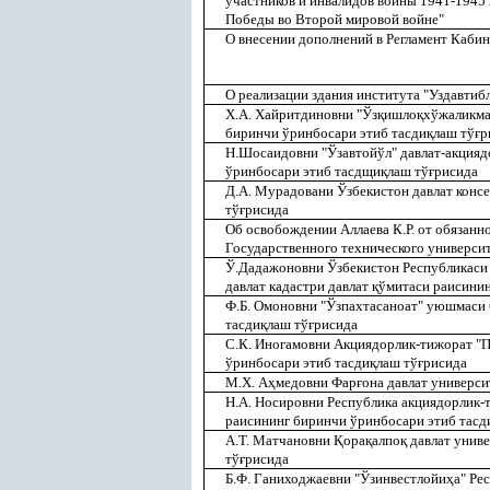
участников и инвалидов войны 1941-1945 г
Победы во Второй мировой войне"
О внесении дополнений в Регламент Каби
О реализации здания института "Уздавтиб
Х.А. Хайритдиновни "Ўз
қ
ишло
қ
хўжаликма
биринчи ўринбосари этиб тасди
қ
лаш тў
ғ
р
Н.Шосаидовни "Ўзавтойўл" давлат-акцияд
ўринбосари этиб тасдщи
қ
лаш тў
ғ
рисида
Д.А. Мурадовани Ўзбекистон давлат конс
тў
ғ
рисида
Об освобождении Аллаева К.Р. от обязанн
Государственного технического универси
Ў.Дадажоновни Ўзбекистон Республикаси Е
давлат кадастри давлат
қ
ўмитаси раисинин
Ф.Б. Омоновни "Ўзпахтасаноат" уюшмаси
тасди
қ
лаш тў
ғ
рисида
С.К. Иногамовни Акциядорлик-тижорат "П
ўринбосари этиб тасди
қ
лаш тў
ғ
рисида
М.Х. А
ҳ
медовни Фар
ғ
она давлат универси
Н.А. Носировни Республика акциядорлик-
раисининг биринчи ўринбосари этиб тасд
А.Т. Матчановни
Қ
ора
қ
алпо
қ
давлат униве
тў
ғ
рисида
Б.Ф. Ганиходжаевни "Ўзинвестлойи
ҳ
а" Ре