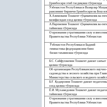
ўринбосари этиб тасди
қ
лаш тў
ғ
рисида
Ўзбекистон Республикаси Вазирлар Ма
ҳ
к
раисининг биринчи ўринбосари ва Бош ил
Х.Алимовани Тошкент тў
қ
имачилик ва енг
вазифасидан озод
қ
илиш тў
ғ
рисида
А.Парпиевни Тошкент тў
қ
имачилик ва енг
тайинлаш тў
ғ
рисида
О признании утратившими силу и внесени
Правительства Республики Узбекистан
Ўзбекистон Республикаси Бадиий
гимнастика федерациясини бино
билан таъминлаш тў
ғ
рисида
Б.С. Сайфуллаевни Тошкент давлат санъат
қ
илиш тў
ғ
рисида
Об организации Республиканского научно
садоводства и лесного хозяйства при Глав
Министерства сельского и водного хозяйс
Б.
Ғ
.
Қ
одировни Тошкент давлат педагогик
озод
қ
илиш тў
ғ
рисида
Ё.И. Мухамедовни Тошкент давлат педаго
тайинлаш тў
ғ
рисида
О признании утратившими силу и внесени
Правительства Республики Узбекистан