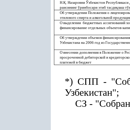
Н.
Қ
. Назаровни Ўзбекистон Республикаси
раисининг ўринбосари этиб тасди
қ
лаш тў
Об утверждении Положения о лицензирова
этилового спирта и алкогольной продукци
О выделении бюджетных ассигнований хо
финансирование отдельных объектов капит
Об утверждении объемов финансирования
Узбекистана на 2006 год из Государствен
О внесении дополнения в Положение о Ре
просроченной дебиторской и кредиторск
платежей в бюджет
*) СПП - "Соб
Узбекистан";
СЗ - "Собрани