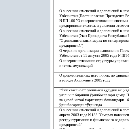
О внесении изменений и дополнений в не
Узбекистан (Постановление Президента Ре
N ПП-100 "О совершенствовании системы 
предпринимательства, и усилении ответств
О внесении изменений и дополнений в не
Узбекистан (Указ Президента Республики 
"О дополнительных мерах по стимулиров
предприятий")
О мерах по организации выполнения Пост
Узбекистан от 11 августа 2005 года N ПП-
О совершенствовании структуры управлен
и телекоммуникаций
О дополнительных источниках по финанс
в городе Андижане в 2005 году
"Ўзпахтасаноат" уюшмаси
ҳ
удудий акция
уларнинг биринчи ўринбосарлари
ҳ
амда П
ва
ҳ
исоб-китоб марказлари бошли
қ
лари -
ўринбосарлари тў
ғ
рисида
О внесении изменений и дополнений в по
апреля 2003 года N 188 "О мерах повыше
реструктуризации и финансового оздоров
предприятий"