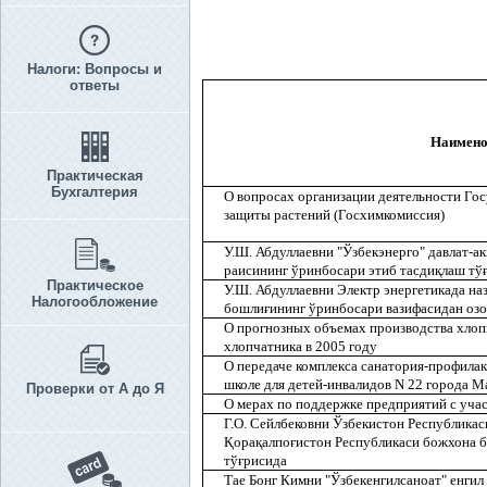
Налоги: Вопросы и
ответы
Наимено
Практическая
Бухгалтерия
О вопросах организации деятельности Го
защиты растений (Госхимкомиссия)
У.Ш. Абдуллаевни "Ўзбекэнерго" давлат-а
раисининг ўринбосари этиб тасди
қ
лаш тў
Практическое
У.Ш. Абдуллаевни Электр энергетикада на
Налогообложение
бошли
ғ
ининг ўринбосари вазифасидан оз
О прогнозных объемах производства хлоп
хлопчатника в 2005 году
О передаче комплекса санатория-профила
школе для детей-инвалидов N 22 города М
Проверки от А до Я
О мерах по поддержке предприятий с уча
Г.О. Сейлбековни Ўзбекистон Республика
Қ
ора
қ
алпо
ғ
истон Республикаси божхона 
тў
ғ
рисида
Тае Бонг Кимни "Ўзбекенгилсаноат" енгил