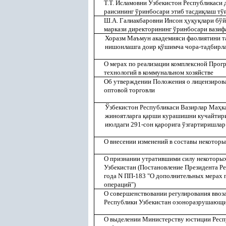
Т.Т. Исламовни Ўзбекистон Республикаси 
раисининг ўринбосари этиб тасди
қ
лаш тў
Ш.А. Галиакбаровни Инсон
ҳ
у
қ
у
қ
лари бў
маркази директорининг ўринбосари вазиф
Хоразм Маъмун академияси фаолиятини т
нишонлашга доир
қ
ўшимча чора-тадбирла
О мерах по реализации комплексной Про
технологий в коммунальном хозяйстве
Об утверждении Положения о лицензиров
оптовой торговли
Ўзбекистон Республикаси Вазирлар Ма
ҳ
к
жиноятларга
қ
арши курашишни кучайтири
июлдаги 291-сон
қ
арорига ўзгартиришла
О внесении изменений в составы некоторы
О признании утратившими силу некоторы
Узбекистан (Постановление Президента Ре
года N ПП-183 "О дополнительных мерах
операций")
О совершенствовании регулирования ввоза
Республики Узбекистан озоноразрушающи
О выделении Министерству юстиции Респу