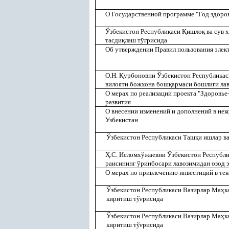
О Государственной программе "Год здоро
Ўзбекистон Республикаси
Қ
ишло
қ
ва сув 
тасди
қ
лаш тў
ғ
рисида
Об утверждении Правил пользования элект
О.Н.
Қ
урбоновни Ўзбекистон Республикас
вилояти божхона бош
қ
армаси бошли
ғ
и ла
О мерах по реализации проекта "Здоровь
развития
О внесении изменений и дополнений в не
Узбекистан
Ўзбекистон Республикаси Таш
қ
и ишлар в
Ҳ
.С. Исломхўжаевни Ўзбекистон Республ
раисининг ўринбосари лавозимидан озод 
О мерах по привлечению инвестиций в те
Ўзбекистон Республикаси Вазирлар Ма
ҳ
к
киритиш тў
ғ
рисида
Ўзбекистон Республикаси Вазирлар Ма
ҳ
к
киритиш тў
ғ
рисида