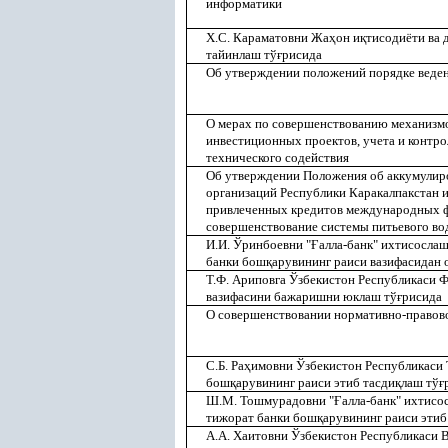
информатики
Х.С. Караматовни Жа
ҳ
он и
қ
тисодиёти ва 
тайинлаш тў
ғ
рисида
Об утверждении положений порядке веден
О мерах по совершенствованию механизмо
инвестиционных проектов, учета и контро
технического содействия
Об утверждении Положения об аккумули
организаций Республики Каракалпакстан и
привлеченных кредитов международных ф
совершенствование системы питьевого в
И.И. Ўринбоевни "
Ғ
алла-банк" ихтисосла
банки бош
қ
арувининг раиси вазифасидан 
Т.Ф. Ариповга Ўзбекистон Республикаси 
вазифасини бажаришни юклаш тў
ғ
рисида
О совершенствовании нормативно-правово
С.Б. Ра
ҳ
имовни Ўзбекистон Республикаси
бош
қ
арувининг раиси этиб тасди
қ
лаш тў
ғ
Ш.М. Тошмурадовни "
Ғ
алла-банк" ихтисо
тижорат банки бош
қ
арувининг раиси этиб
А.А. Хаитовни Ўзбекистон Республикаси 