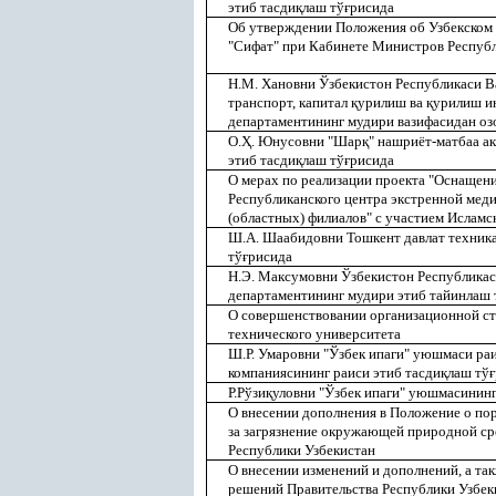
этиб тасди
қ
лаш тў
ғ
рисида
Об утверждении Положения об Узбекском 
"Сифат" при Кабинете Министров Республ
Н.М. Хановни Ўзбекистон Республикаси 
транспорт, капитал
қ
урилиш ва
қ
урилиш ин
департаментининг мудири вазифасидан о
О.
Ҳ
. Юнусовни "Шар
қ
" нашриёт-матбаа а
этиб тасди
қ
лаш тў
ғ
рисида
О мерах по реализации проекта "Оснащен
Республиканского центра экстренной мед
(областных) филиалов" с участием Исламс
Ш.А. Шаабидовни Тошкент давлат техника
тў
ғ
рисида
Н.Э. Максумовни Ўзбекистон Республика
департаментининг мудири этиб тайинлаш 
О совершенствовании организационной ст
технического университета
Ш.Р. Умаровни "Ўзбек ипаги" уюшмаси раи
компаниясининг раиси этиб тасди
қ
лаш тў
ғ
Р.Рўзи
қ
уловни "Ўзбек ипаги" уюшмасининг
О внесении дополнения в Положение о по
за загрязнение окружающей природной ср
Республики Узбекистан
О внесении изменений и дополнений, а т
решений Правительства Республики Узбек