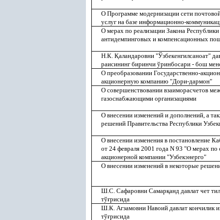
О Программе модернизации сети почтовой 
услуг на базе информационно-коммуникац
О мерах по реализации Закона Республики
антидемпинговых и компенсационных по
Н.К.
Қ
аландаровни "Ўзбекенгилсаноат" да
раисининг биринчи ўринбосари - бош мен
О преобразовании Государственно-акцион
акционерную компанию "Дори-дармон"
О совершенствовании взаиморасчетов меж
газоснабжающими организациями
О внесении изменений и дополнений, а т
решений Правительства Республики Узбек
О внесении изменения в постановление К
от 24 февраля 2001 года N 93 "О мерах по
акционерной компании "Узбекэнерго"
О внесении изменений в некоторые решен
Ш.С. Сафаровни Самар
қ
анд давлат чет т
тў
ғ
рисида
Ш.К. Агзамовни Навоий давлат кончилик 
тў
ғ
рисида