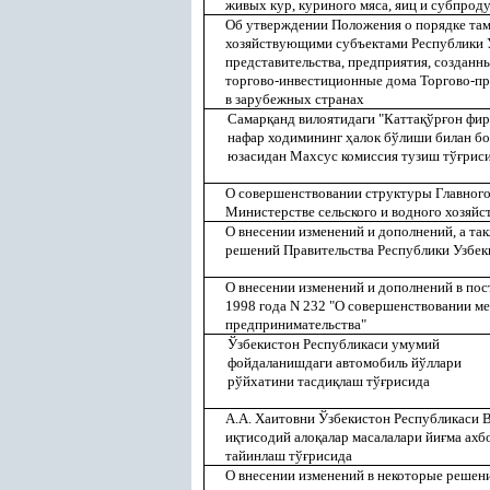
живых кур, куриного мяса, яиц и субпрод
Об утверждении Положения о порядке та
хозяйствующими субъектами Республики У
представительства, предприятия, созданны
торгово-инвестиционные дома Торгово-п
в зарубежных странах
Самар
қ
анд вилоятидаги "Катта
қ
ўр
ғ
он фир
нафар ходимининг
ҳ
алок бўлиши билан бо
юзасидан Махсус комиссия тузиш тў
ғ
рис
О совершенствовании структуры Главного 
Министерстве сельского и водного хозяйс
О внесении изменений и дополнений, а т
решений Правительства Республики Узбек
О внесении изменений и дополнений в по
1998 года N 232 "О совершенствовании м
предпринимательства"
Ўзбекистон Республикаси умумий
фойдаланишдаги автомобиль йўллари
рўйхатини тасди
қ
лаш тў
ғ
рисида
А.А. Хаитовни Ўзбекистон Республикаси 
и
қ
тисодий ало
қ
алар масалалари йи
ғ
ма ахб
тайинлаш тў
ғ
рисида
О внесении изменений в некоторые решен