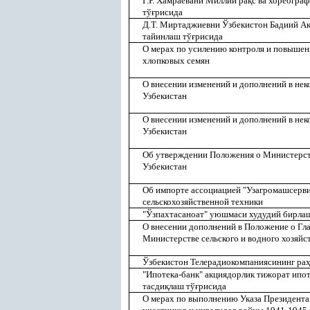
Г.Р. Хамраевани Миллий ра
қ
с ва хореогра
тў
ғ
рисида
Д.Т. Миртаджиевни Ўзбекистон Бадиий Ак
тайинлаш тў
ғ
рисида
О мерах по усилению контроля и повышен
хлопковых семян
О внесении изменений и дополнений в не
Узбекистан
О внесении изменений и дополнений в не
Узбекистан
Об утверждении Положения о Министерств
Узбекистан
Об импорте ассоциацией "Узагромашсерви
сельскохозяйственной техники
"Ўзпахтасаноат" уюшмаси худудий бирла
О внесении дополнений в Положение о Гла
Министерстве сельского и водного хозяйс
Ўзбекистон Телерадиокомпаниясининг ра
"Ипотека-банк" акциядорлик тижорат ипо
тасди
қ
лаш тў
ғ
рисида
О мерах по выполнению Указа Президента