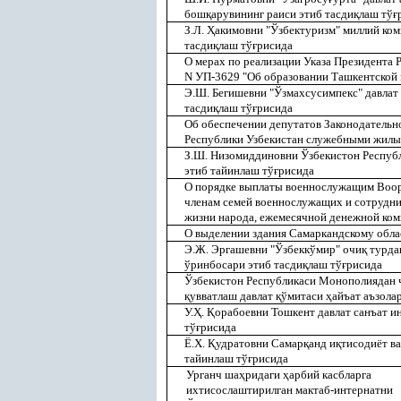
бош
қ
арувининг раиси этиб тасди
қ
лаш тў
ғ
З.Л.
Ҳ
акимовни "Ўзбектуризм" миллий ком
тасди
қ
лаш тў
ғ
рисида
О мерах по реализации Указа Президента 
N УП-3629 "Об образовании Ташкентской
Э.Ш. Бегишевни "Ўзмахсусимпекс" давлат
тасди
қ
лаш тў
ғ
рисида
Об обеспечении депутатов Законодательн
Республики Узбекистан служебными жил
З.Ш. Низомиддиновни Ўзбекистон Республ
этиб тайинлаш тў
ғ
рисида
О порядке выплаты военнослужащим Воор
членам семей военнослужащих и сотрудни
жизни народа, ежемесячной денежной ком
О выделении здания Самаркандскому обла
Э.Ж. Эргашевни "Ўзбеккўмир" очи
қ
турда
ўринбосари этиб тасди
қ
лаш тў
ғ
рисида
Ўзбекистон Республикаси Монополиядан 
қ
увватлаш давлат
қ
ўмитаси
ҳ
айъат аъзола
У.
Ҳ
.
Қ
орабоевни Тошкент давлат санъат и
тў
ғ
рисида
Ё.Х.
Қ
удратовни Самар
қ
анд и
қ
тисодиёт ва
тайинлаш тў
ғ
рисида
Урганч ша
ҳ
ридаги
ҳ
арбий касбларга
ихтисослаштирилган мактаб-интернатни