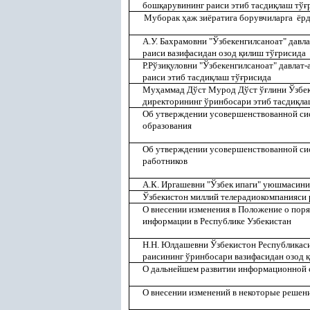
бош
қ
арувининг раиси этиб тасди
қ
лаш тў
ғ
Муборак
ҳ
аж зиёратига борувчиларга ёр
А.У. Бахрамовни "Ўзбекенгилсаноат" давл
раиси вазифасидан озод
қ
илиш тў
ғ
рисида
Р.Рўзи
қ
уловни "Ўзбекенгилсаноат" давлат
раиси этиб тасди
қ
лаш тў
ғ
рисида
Му
ҳ
аммад Дўст Мурод Дўст ў
ғ
лини Ўзбе
директорининг ўринбосари этиб тасди
қ
ла
Об утверждении усовершенствованной си
образования
Об утверждении усовершенствованной си
работников
А.К. Иргашевни "Ўзбек ипаги" уюшмасини
Ўзбекистон миллий телерадиокомпанияси 
О внесении изменения в Положение о поря
информации в Республике Узбекистан
Н.Н. Юлдашевни Ўзбекистон Республикаси
раисининг ўринбосари вазифасидан озод
қ
О дальнейшем развитии информационной с
О внесении изменений в некоторые решен