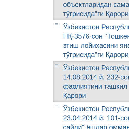
объектларидан сам
тўғрисида"ги Қарори
Ўзбекистон Республи
ПҚ-3576-сон "Тошке
этиш лойиҳасини ян
тўғрисида"ги Қарори
Ўзбекистон Республ
14.08.2014 й. 232-с
фаолиятини ташкил 
Қарори
Ўзбекистон Республ
23.04.2014 й. 101-с
сайли" ёшлар омма