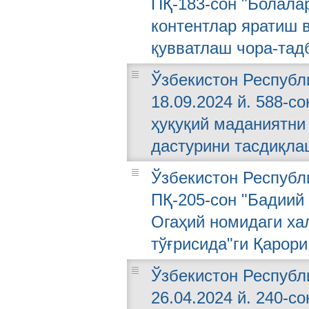
ПҚ-183-сон "Болала
контентлар яратиш 
қувватлаш чора-тад
Ўзбекистон Республ
18.09.2024 й. 588-с
ҳуқуқий маданиятни
дастурини тасдиқла
Ўзбекистон Республи
ПҚ-205-сон "Бадиий
Огаҳий номидаги ха
тўғрисида"ги Қарори
Ўзбекистон Республ
26.04.2024 й. 240-с