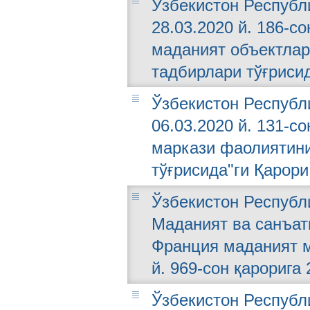
Ўзбекистон Республ
28.03.2020 й. 186-с
маданият объектла
тадбирлари тўғриси
Ўзбекистон Республ
06.03.2020 й. 131-с
маркази фаолиятини
тўғрисида"ги Қaрори
Ўзбекистон Республ
Маданият ва санъа
Франция маданият м
й. 969-сон қарорига 
Ўзбекистон Республ