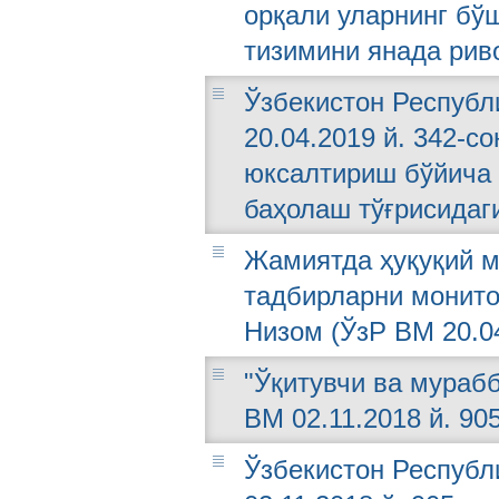
орқали уларнинг бў
тизимини янада рив
Ўзбекистон Республ
20.04.2019 й. 342-с
юксалтириш бўйича 
баҳолаш тўғрисидаг
Жамиятда ҳуқуқий 
тадбирларни монито
Низом (ЎзР ВМ 20.04
"Ўқитувчи ва мураб
ВМ 02.11.2018 й. 90
Ўзбекистон Республ