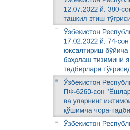
12.07.2022 й. 380-с
ташкил этиш тўғрис
Ўзбекистон Республ
17.02.2022 й. 74-со
юксалтириш бўйича 
баҳолаш тизимини 
тадбирлари тўғриси
Ўзбекистон Республи
ПФ-6260-сон "Ёшлар
ва уларнинг ижтимо
қўшимча чора-тадби
Ўзбекистон Республ