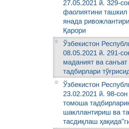
27.05.2021 й. 329-с
фаолиятини ташкил 
янада ривожлантири
Қарори
Ўзбекистон Республ
08.05.2021 й. 291-с
маданият ва санъат
тадбирлари тўғриси
Ўзбекистон Республ
23.02.2021 й. 98-со
томоша тадбирларин
шакллантириш ва та
тасдиқлаш ҳақида"г