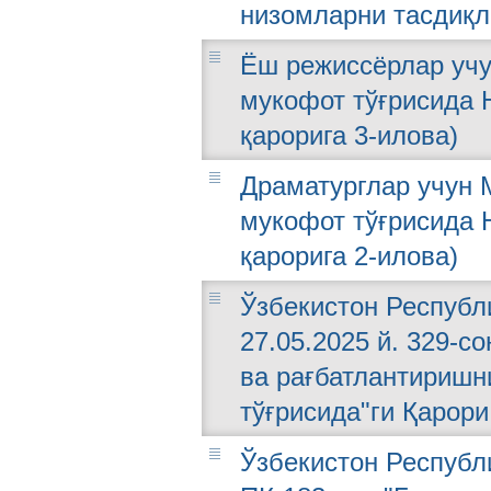
низомларни тасдиқл
Ёш режиссёрлар уч
мукофот тўғрисида Н
қарорига 3-илова)
Драматурглар учун 
мукофот тўғрисида Н
қарорига 2-илова)
Ўзбекистон Республ
27.05.2025 й. 329-
ва рағбатлантиришн
тўғрисида"ги Қарори
Ўзбекистон Республи