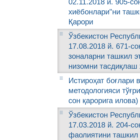
02.11.2018 й. 905-с
хиёбонлари"ни ташк
Қарори
Ўзбекистон Республ
17.08.2018 й. 671-с
зоналарни ташкил э
низомни тасдиқлаш 
Истироҳат боғлари 
методологияси тўғри
сон қарорига илова)
Ўзбекистон Республ
17.03.2018 й. 204-с
фаолиятини ташкил