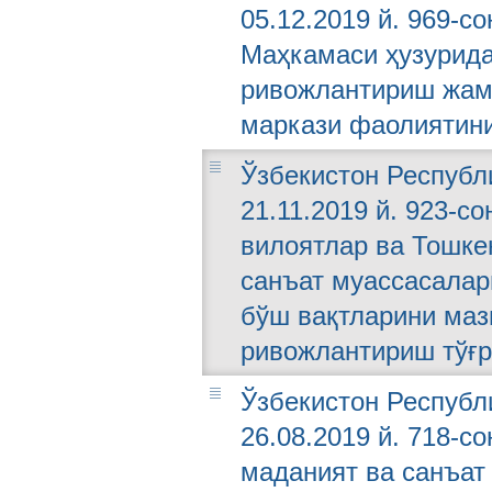
05.12.2019 й. 969-с
Маҳкамаси ҳузурида
ривожлантириш жам
маркази фаолиятини
Ўзбекистон Республ
21.11.2019 й. 923-с
вилоятлар ва Тошке
санъат муассасалар
бўш вақтларини маз
ривожлантириш тўғр
Ўзбекистон Республ
26.08.2019 й. 718-
маданият ва санъат