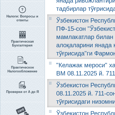
янада ривожлантири
тадбирлар тўғрисид
Налоги: Вопросы и
Ўзбекистон Республи
ответы
ПФ-15-сон "Ўзбекис
мамлакатлар билан 
Практическая
алоқаларини янада 
Бухгалтерия
тўғрисида"ги Фармо
"Келажак мероси" х
Практическое
Налогообложение
ВМ 08.11.2025 й. 71
Ўзбекистон Республ
Проверки от А до Я
08.11.2025 й. 711-с
тўғрисидаги низомн
Ўзбекистон Республи