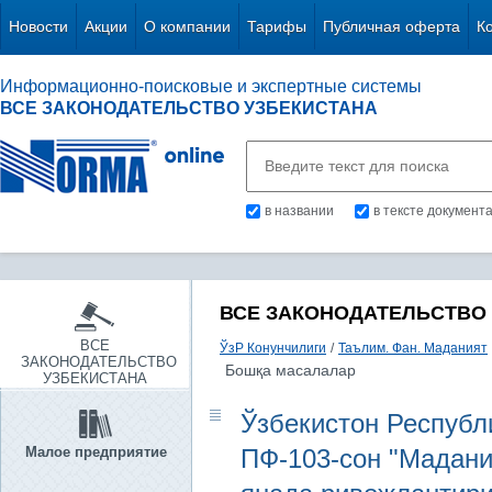
Новости
Акции
О компании
Тарифы
Публичная оферта
К
Информационно-поисковые и экспертные системы
ВСЕ ЗАКОНОДАТЕЛЬСТВО УЗБЕКИСТАНА
в названии
в тексте документ
ВСЕ ЗАКОНОДАТЕЛЬСТВО
ВСЕ
ЎзР Конунчилиги
/
Таълим. Фан. Маданият
ЗАКОНОДАТЕЛЬСТВО
Бошқа масалалар
УЗБЕКИСТАНА
Ўзбекистон Республи
Малое предприятие
ПФ-103-сон "Мадани