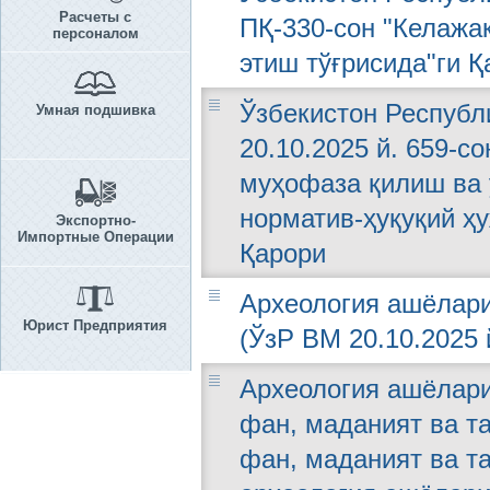
Расчеты с
ПҚ-330-сон "Келажа
персоналом
этиш тўғрисида"ги Қ
Ўзбекистон Республ
Умная подшивка
20.10.2025 й. 659-с
муҳофаза қилиш ва
норматив-ҳуқуқий ҳ
Экспортно-
Импортные Операции
Қарори
Археология ашёлари
Юрист Предприятия
(ЎзР ВМ 20.10.2025 
Археология ашёлари
фан, маданият ва т
фан, маданият ва т