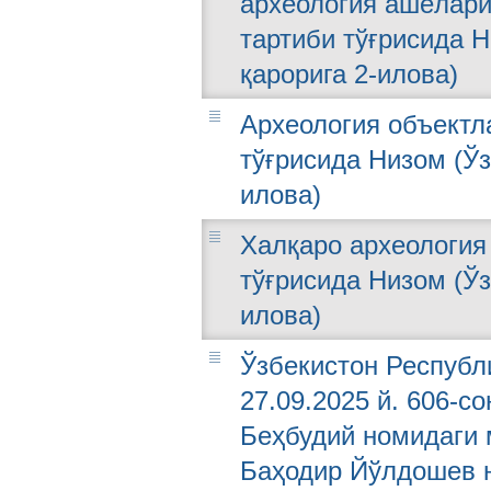
археология ашёлар
тартиби тўғрисида Н
қарорига 2-илова)
Археология объектл
тўғрисида Низом (Ўз
илова)
Халқаро археология
тўғрисида Низом (Ўз
илова)
Ўзбекистон Республ
27.09.2025 й. 606-с
Беҳбудий номидаги 
Баҳодир Йўлдошев н