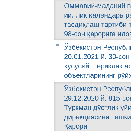
Оммавий-маданий в
йиллик календарь 
тасдиқлаш тартиби т
98-сон қарорига ило
Ўзбекистон Республ
20.01.2021 й. 30-со
хусусий шериклик а
объектларининг рўй
Ўзбекистон Республ
29.12.2020 й. 815-с
Туркман дўстлик уйи
дирекциясини ташки
Қарори