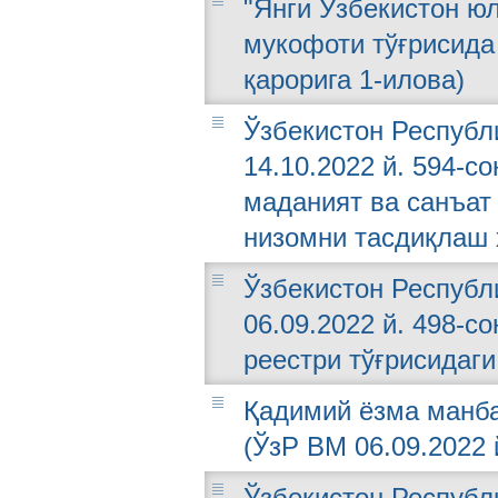
"Янги Ўзбекистон ю
мукофоти тўғрисида 
қарорига 1-илова)
Ўзбекистон Республ
14.10.2022 й. 594-с
маданият ва санъат
низомни тасдиқлаш 
Ўзбекистон Республ
06.09.2022 й. 498-с
реестри тўғрисидаг
Қадимий ёзма манба
(ЎзР ВМ 06.09.2022 
Ўзбекистон Республ