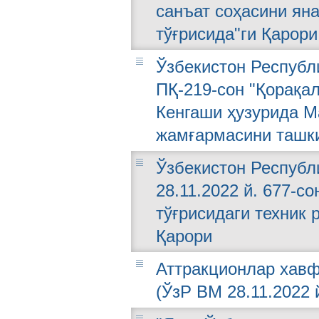
санъат соҳасини ян
тўғрисида"ги Қарори
Ўзбекистон Республи
ПҚ-219-сон "Қорақа
Кенгаши ҳузурида М
жамғармасини ташки
Ўзбекистон Республ
28.11.2022 й. 677-с
тўғрисидаги техник 
Қарори
Аттракционлар хавф
(ЎзР ВМ 28.11.2022 