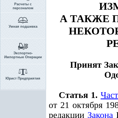
ИЗ
Расчеты с
персоналом
А ТАКЖЕ 
Умная подшивка
НЕКОТО
Р
Экспортно-
Импортные Операции
Принят Зак
Одо
Юрист Предприятия
Статья 1.
Час
от 21 октября 19
редакции
Закона
Р