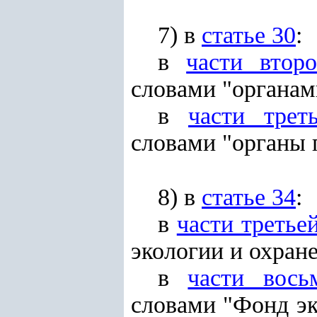
7) в
статье 30
:
в
части втор
словами "органам
в
части трет
словами "органы 
8) в
статье 34
:
в
части третье
экологии и охран
в
части вось
словами "Фонд э