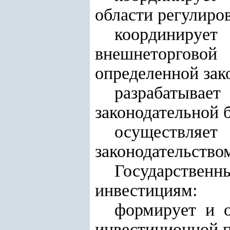
области регулиро
координируе
внешнеторгово
определенной зак
разрабатыв
законодательной 
осуществля
законодательство
Государстве
инвестициям:
формирует и о
инвестиционной п