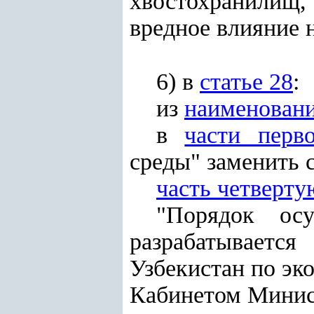
хвостохранилищ
вредное влияние 
6) в
статье 28
:
из
наименован
в
части перв
среды" заменить 
часть четверту
"Порядок ос
разрабатывает
Узбекистан по эк
Кабинетом Минис