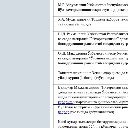
М.Р. Абдуллаевни Ўзбекистон Республикас
йўл жам
ғ
армасининг ижро этувчи директо
Х.А. Мухитдиновни Тошкент ахборот техн
тайинлаш тў
ғ
рисида
Ш.Д. Рахмановни Ўзбекистон Республикас
ва савдо вазирлиги “Ўзмарказимпэкс” давл
бош
қ
арувининг раиси этиб тасди
қ
лаш тў
ғ
О.Ш. Максудовни Ўзбекистон Республика
ва савдо вазирлиги "Ўзсаноатмашимпекс" 
бош
қ
арувининг раиси этиб тасди
қ
лаш тў
ғ
р
Тошкент ша
ҳ
рининг Эски ша
ҳ
ар
қ
исмида м
уйлар
қ
уриш (1-бос
қ
ич) тў
ғ
рисида
Вазирлар Ма
ҳ
камасининг "Интерактив да
ҳ
олда интернет тармо
ғ
ида Ўзбекистон Ре
янада такомиллаштириш чора-тадбирлари 
қ
арорига
ўзгартириш ва
қ
ўшимчалар кири
Йўл бўйи ва туризм инфратузилмасини ри
(
Қ
арор
рус тилида
қ
абул
қ
илинган)
Касб-
ҳ
унар коллежлари битирувчиларини
такомиллаштириш бўйича
қ
ўшимча чора-т