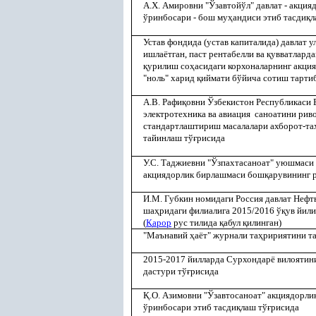
А.Х. Амировни "Ўзавтойўл" давлат - акци
ўринбосари - бош му
ҳ
андиси этиб тасди
қ
л
Устав фондида (устав капиталида) давлат 
ишлаётган, паст рентабелли ва
қ
увватларда
қ
урилиш со
ҳ
асидаги корхоналарнинг акция
"ноль" харид
қ
иймати бўйича сотиш тарти
А.В. Рафи
қ
овни Ўзбекистон Республикаси
электротехника ва авиация саноатини рив
стандартлаштириш масалалари ахборот-та
тайинлаш тў
ғ
рисида
У.С. Таджиевни "Ўзпахтасаноат" уюшмаси 
акциядорлик бирлашмаси бош
қ
арувининг 
И.М. Губкин номидаги Россия давлат Нефть
ша
ҳ
ридаги филиалига 2015/2016 ў
қ
ув йил
(
Қ
арор
рус тилида
қ
абул
қ
илинган)
"Маънавий
ҳ
аёт" журнали та
ҳ
ририятини т
2015-2017 йилларда Сурхондарё вилоятини
дастури тў
ғ
рисида
Қ
.О. Азимовни "Ўзавтосаноат" акциядорли
ўринбосари этиб тасди
қ
лаш тў
ғ
рисида