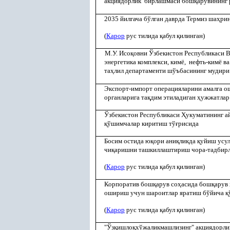
акциядорлик бирлашмаси бош
қ
арувининг 
2035 йилгача бўлган даврда Термиз ша
ҳ
ри
(
Қ
арор
рус тилида
қ
абул
қ
илинган)
М.У. Исо
қ
овни Ўзбекистон Республикаси 
энергетика комплекси, кимё, нефть-кимё в
та
ҳ
лил департаменти шўъбасининг мудири
Экспорт-импорт операцияларини амалга о
органларига та
қ
дим этиладиган
ҳ
ужжатла
Ўзбекистон Республикаси
Ҳ
укуматининг 
қ
ўшимчалар киритиш тў
ғ
рисида
Босим остида ю
қ
ори ани
қ
ликда
қ
уйиш усул
чи
қ
аришни ташкиллаштириш чора-тадбирл
(
Қ
арор
рус тилида
қ
абул
қ
илинган)
Корпоратив бош
қ
арув со
ҳ
асида бош
қ
арув
ошириш учун шароитлар яратиш бўйича
қ
(
Қ
арор
рус тилида
қ
абул
қ
илинган)
"Ўз
қ
ишло
қ
хўжаликмашлизинг" акциядорли