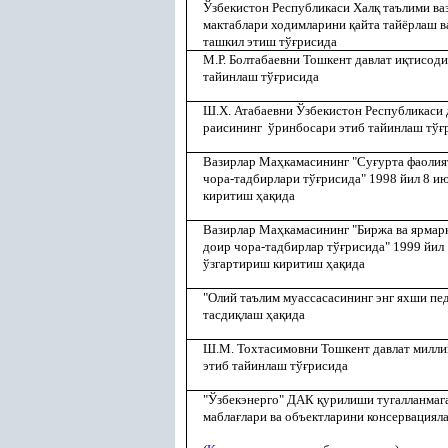
Ўзбекистон Республикаси Хал
қ
таълими ва
мактаблари ходимларини
қ
айта тайёрлаш 
ташкил этиш тў
ғ
рисида
М.Р. Болтабаевни Тошкент давлат и
қ
тисоди
тайинлаш тў
ғ
рисида
Ш.Х. Атабаевни Ўзбекистон Республикаси 
раисининг ўринбосари этиб тайинлаш тў
ғ
Вазирлар Ма
ҳ
камасининг "Су
ғ
урта фаолия
чора-тадбирлари тў
ғ
рисида" 1998 йил 8 и
киритиш
ҳ
а
қ
ида
Вазирлар Ма
ҳ
камасининг "Биржа ва ярма
доир чора-тадбирлар тў
ғ
рисида" 1999 йил
ўзгартириш киритиш
ҳ
а
қ
ида
"Олий таълим муассасасининг энг яхши пед
тасди
қ
лаш
ҳ
а
қ
ида
Ш.М. Тохтасимовни Тошкент давлат милли
этиб тайинлаш тў
ғ
рисида
"Ўзбекэнерго" ДАК
қ
урилиши тугалланмаг
мабла
ғ
лари ва объектларини консервациял