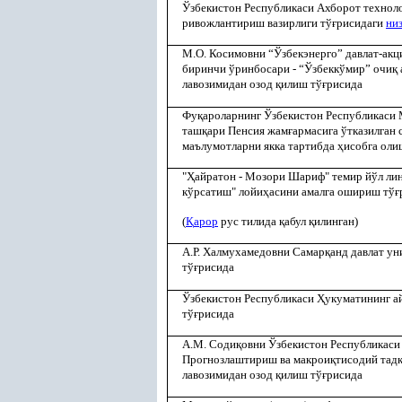
Ўзбекистон Республикаси Ахборот технол
ривожлантириш вазирлиги тў
ғ
рисидаги
ни
М.О. Косимовни “Ўзбекэнерго” давлат-ак
биринчи ўринбосари - “Ўзбеккўмир” очи
қ
лавозимидан озод
қ
илиш тў
ғ
рисида
Фу
қ
ароларнинг Ўзбекистон Республикаси
таш
қ
ари Пенсия жам
ғ
армасига ўтказилган 
маълумотларни якка тартибда
ҳ
исобга оли
"
Ҳ
айратон - Мозори Шариф" темир йўл ли
кўрсатиш" лойи
ҳ
асини амалга ошириш тў
ғ
(
Қ
арор
рус тилида
қ
абул
қ
илинган)
А.Р. Халмухамедовни Самар
қ
анд давлат у
тў
ғ
рисида
Ўзбекистон Республикаси
Ҳ
укуматининг 
тў
ғ
рисида
А.М. Соди
қ
овни Ўзбекистон Республикаси
Прогнозлаштириш ва макрои
қ
тисодий тад
лавозимидан озод
қ
илиш тў
ғ
рисида