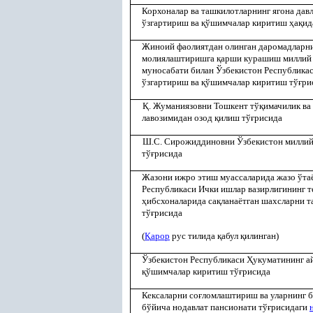
Корхоналар ва ташкилотларнинг ягона давл
ўзгартириш ва
қ
ўшимчалар киритиш
ҳ
а
қ
ид
Жиноий фаолиятдан олинган даромадларни
молиялаштиришга
қ
арши курашиш миллий
муносабати билан Ўзбекистон Республика
ўзгартириш ва
қ
ўшимчалар киритиш тў
ғ
ри
Қ
. Жуманиязовни Тошкент тў
қ
имачилик ва
лавозимидан озод
қ
илиш тў
ғ
рисида
Ш.С. Сирожиддиновни Ўзбекистон миллий 
тў
ғ
рисида
Жазони ижро этиш муассаларида жазо ўта
Республикаси Ички ишлар вазирлигининг 
ҳ
ибсхоналарида са
қ
ланаётган шахсларни 
тў
ғ
рисида
(
Қ
арор
рус тилида
қ
абул
қ
илинган)
Ўзбекистон Республикаси
Ҳ
укуматининг 
қ
ўшимчалар киритиш тў
ғ
рисида
Кексаларни со
ғ
ломлаштириш ва уларнинг 
бўйича нодавлат пансионати тў
ғ
рисидаги