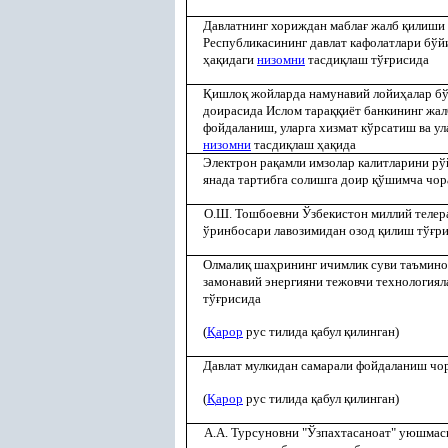
Давлатнинг хориждан мабла
ғ
жалб
қ
илиши 
Республикасининг давлат кафолатлари
бўй
ҳ
а
қ
идаги
низомни
тасди
қ
лаш тў
ғ
рисида
Қ
ишло
қ
жойларда намунавий лойи
ҳ
алар б
доирасида Ислом тара
ққ
иёт банкининг жал
фойдаланиш, уларга хизмат кўрсатиш ва у
низомни
тасди
қ
лаш
ҳ
а
қ
ида
Электрон ра
қ
амли имзолар калитларини рў
янада тартибга солишга доир
қ
ўшимча чор
О.Ш. Тошбоевни Ўзбекистон миллий телер
ўринбосари лавозимидан озод
қ
илиш тў
ғ
р
Олмали
қ
ша
ҳ
рининг ичимлик суви таъмино
замонавий энергияни тежовчи технология
тў
ғ
рисида
(
Қ
арор
рус тилида
қ
абул
қ
илинган)
Давлат мулкидан самарали фойдаланиш чо
(
Қ
арор
рус тилида
қ
абул
қ
илинган)
А.А. Турсуновни "Ўзпахтасаноат" уюшмас