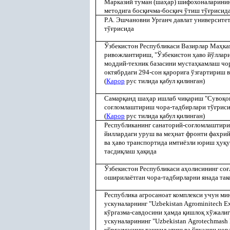
Марказий туман (ша
ҳ
ар) шифохоналаринин
методига бос
қ
ичма-бос
қ
ич ўтиш тў
ғ
рисид
Р.А. Эшчановни Урганч давлат университе
тў
ғ
рисида
Ўзбекистон Республикаси Вазирлар Ма
ҳ
ка
ривожлантириш, "Ўзбекистон
ҳ
аво йўллар
моддий-техник базасини муста
ҳ
камлаш чо
октябрдаги 294-сон
қ
арорига ўзгартириш 
(
Қ
арор
рус тилида
қ
абул
қ
илинган)
Самар
қ
анд ша
ҳ
ар ишлаб чи
қ
ариш "Суво
қ
о
со
ғ
ломлаштириш чора-тадбирлари тў
ғ
рис
(
Қ
арор
рус тилида
қ
абул
қ
илинган)
Республиканинг санаторий-со
ғ
ломлаштири
йиллардаги уруш ва ме
ҳ
нат фронти фахрий
ва
ҳ
аво транспортида имтиёзли юриш
ҳ
у
қ
у
тасди
қ
лаш
ҳ
а
қ
ида
Ўзбекистон Республикаси а
ҳ
олисининг со
ғ
оширилаётган чора-тадбирларни янада та
Республика агросаноат комплекси учун мин
ускуналарнинг "Uzbekistan Agrominitech E
кўргазма-савдосини
ҳ
амда
қ
ишло
қ
хўжалиги
ускуналарининг "Uzbekistan Аgrotechmash 
кўргазмасини ташкил этиш ва ўтказиш чор