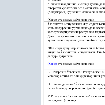
“Тошкент ша
ҳ
рининг Бектемир туманида ме
габаритли музлатгичга эга бўлган замонав
(гипермаркет)
қ
урилиши” лойи
ҳ
асини ама
(
Қ
арор рус тилида
қ
абул
қ
илинган)
Ўзбекистон Республикаси И
қ
тисодиёт ваз
конъюнктурасини ўрганиш
ҳ
амда инвести
экспертизадан ўтказиш республика марказ
Давлат хавфсизлигини таъминлаш манфаат
қ
ўлланилиши мумкин бўлмаган объектлар 
2015 йилда
қ
онунлар лойи
ҳ
алари ва бош
қ
а
чи
қ
иш ва Ўзбекистон Республикаси Олий
дастури тў
ғ
рисида
(
Қ
арор
рус тилида
қ
абул
қ
илинган)
Р.Э. Умаровни Ўзбекистон Республикаси 
металлар агентлиги бош директорининг ўр
О.П. Алмардановни "Ўзбекистон саноат-
қ
у
банки бош
қ
аруви раисининг ўринбосари э
М.Р. Расуловни “Ўзпахтасаноат” уюшмаси
тасди
қ
лаш тў
ғ
рисида