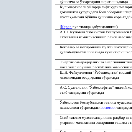
қ
ўшимча ва ўзгартириш киритиш
ҳ
а
қ
ида
Кўп квартирали уйларда лифт
қ
урилмалар
ҳ
окимияти
ҳ
узуридаги Бош ободонлашти
муста
ҳ
камлаш бўйича
қ
ўшимча чора-тадби
(
Қ
арор
рус тилида
қ
абул
қ
илинган)
А.Т. Юсуповни Ўзбекистон Республикаси 
аттестация комиссиясининг раиси лавози
Кексалар ва
ногиронлиги бўлган шахсларн
қ
ўллаб-
қ
увватлашни янада кучайтириш чор
Энергия самарадорлиги ва энергиянинг т
масалалари бўйича республика комиссияси
Ш.Н. Файзуллаевни "Ўзбекнефтгаз" миллий
лавозимидан озод
қ
илиш тў
ғ
рисида
А.С. Султановни "Ўзбекнефтгаз" миллий х
этиб тасди
қ
лаш тў
ғ
рисида
Ўзбекистон Республикаси таълим муассаса
комиссияси тў
ғ
рисидаги
низомни
тасди
қ
л
Олий таълим муассасаларининг ра
ҳ
бар ва 
уларнинг малакасини оширишни ташкил эт