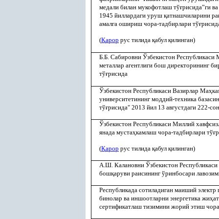
медали билан мукофотлаш тў
ғ
рисида”ги ва
1945 йиллардаги уруш
қ
атнашчиларини ра
амалга ошириш чора-тадбирлари тў
ғ
рисид
(
Қ
арор
рус тилида
қ
абул
қ
илинган)
Б.Б. Сабировни Ўзбекистон Республикаси
металлар агентлиги бош директорининг б
тў
ғ
рисида
Ўзбекистон Республикаси Вазирлар Ма
ҳ
ка
университетининг моддий-техника базаси
тў
ғ
рисида" 2013 йил 13 августдаги 222-со
Ўзбекистон Республикаси Миллий хавфсиз
янада муста
ҳ
камлаш чора-тадбирлари тў
ғ
р
(
Қ
арор
рус тилида
қ
абул
қ
илинган)
А.Ш. Калановни Ўзбекистон Республикаси
бош
қ
аруви раисининг ўринбосари лавози
Республикада сотиладиган маиший электр
бинолар ва иншоотларни энергетика жи
ҳ
а
сертификатлаш тизимини жорий этиш чора