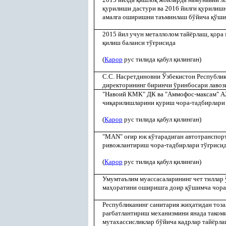
қ
урилиши дастури ва 2016 йилги
қ
урилишн
амалга оширишни таъминлаш бўйича
қ
ўши
2015 йил учун металлолом тайёрлаш,
қ
ора 
қ
илиш баланси тў
ғ
рисида
(
Қ
арор
рус тилида
қ
абул
қ
илинган)
С.С. Насретдиновни Ўзбекистон Республик
директорининг биринчи ўринбосари лаво
"Навоий КМК" ДК ва "Аммофос-максам" АЖ
чи
қ
арилишларини
қ
уриш чора-тадбирлари
(
Қ
арор
рус тилида
қ
абул
қ
илинган)
"MAN" о
ғ
ир юк кўтарадиган автотранспор
ривожлантириш чора-тадбирлари тў
ғ
риси
(
Қ
арор
рус тилида
қ
абул
қ
илинган)
Умумтаълим муассасаларининг чет тиллар 
ма
ҳ
оратини оширишга доир
қ
ўшимча чора
Республиканинг санитария жи
ҳ
атидан тоз
ра
ғ
батлантириш механизмини янада таком
мутахассисликлар бўйича кадрлар тайёрла