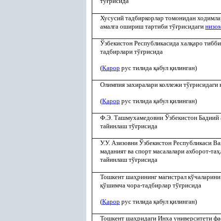
тў
ғ
рисида
Хусусий тадбиркорлар томонидан ходимла
амалга ошириш тартиби тў
ғ
рисидаги
низо
Ўзбекистон Республикасида хал
қ
аро тибб
тадбирлари тў
ғ
рисида
(
Қ
арор
рус тилида
қ
абул
қ
илинган)
Олимпия захиралари коллежи тў
ғ
рисидаги 
(
Қ
арор
рус тилида
қ
абул
қ
илинган)
Ф.Э. Ташмухамедовни Ўзбекистон Бадиий 
тайинлаш тў
ғ
рисида
У.У. Азизовни Ўзбекистон Республикаси В
маданият ва спорт масалалари ахборот-та
ҳ
тайинлаш тў
ғ
рисида
Тошкент ша
ҳ
рининг магистрал кўчаларин
қ
ўшимча чора-тадбирлар тў
ғ
рисида
(
Қ
арор
рус тилида
қ
абул
қ
илинган)
Тошкент ша
ҳ
ридаги Инха университети ф