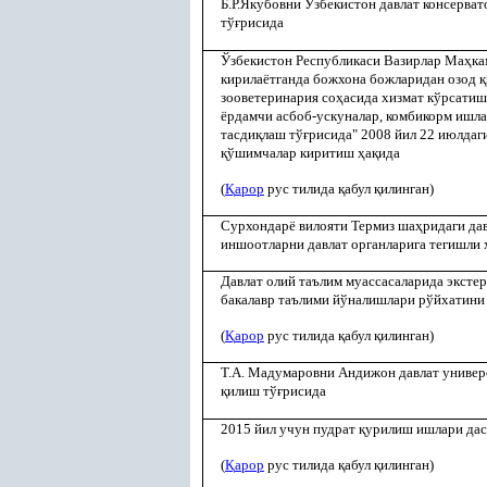
Б.Р.Якубовни Ўзбекистон давлат консерва
тў
ғ
рисида
Ўзбекистон Республикаси Вазирлар Ма
ҳ
ка
кирилаётганда божхона божларидан озод
қ
зооветеринария со
ҳ
асида хизмат кўрсати
ёрдамчи асбоб-ускуналар, комбикорм ишла
тасди
қ
лаш тў
ғ
рисида" 2008 йил 22 июлдаг
қ
ўшимчалар киритиш
ҳ
а
қ
ида
(
Қ
арор
рус тилида
қ
абул
қ
илинган)
Сурхондарё вилояти Термиз ша
ҳ
ридаги да
иншоотларни давлат органларига тегишли
Давлат олий таълим муассасаларида эксте
бакалавр таълими йўналишлари рўйхатини
(
Қ
арор
рус тилида
қ
абул
қ
илинган)
Т.А. Мадумаровни Андижон давлат универ
қ
илиш тў
ғ
рисида
2015 йил учун пудрат
қ
урилиш ишлари дас
(
Қ
арор
рус тилида
қ
абул
қ
илинган)