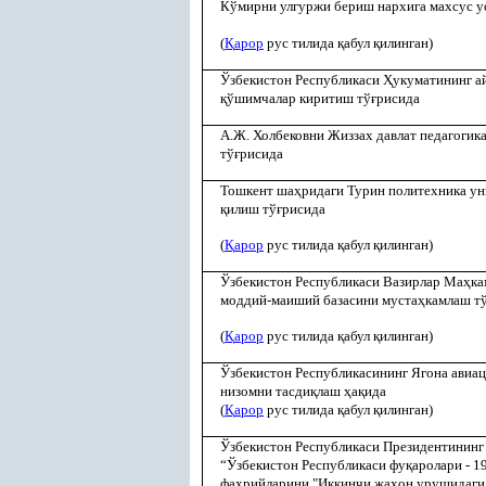
Кўмирни улгуржи бериш нархига махсус у
(
Қ
арор
рус тилида
қ
абул
қ
илинган)
Ўзбекистон Республикаси
Ҳ
укуматининг 
қ
ўшимчалар киритиш тў
ғ
рисида
А.Ж. Холбековни Жиззах давлат педагогик
тў
ғ
рисида
Тошкент ша
ҳ
ридаги Турин политехника ун
қ
илиш тў
ғ
рисида
(
Қ
арор
рус тилида
қ
абул
қ
илинган)
Ўзбекистон Республикаси Вазирлар Ма
ҳ
ка
моддий-маиший базасини муста
ҳ
камлаш т
(
Қ
арор
рус тилида
қ
абул
қ
илинган)
Ўзбекистон Республикасининг Ягона авиа
низомни тасди
қ
лаш
ҳ
а
қ
ида
(
Қ
арор
рус тилида
қ
абул
қ
илинган)
Ўзбекистон Республикаси Президентининг
“Ўзбекистон Республикаси фу
қ
аролари - 1
фахрийларини "Иккинчи жа
ҳ
он урушидаг