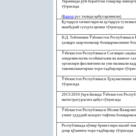
Украинада рўй бераётган товарлар импорт
тў
ғ
рисида
(
Қ
арор
рус тилида
қ
абул
қ
илинган)
Қ
ут
қ
арув хизматлари ва
қ
ут
қ
арув тузилма
мажбурий су
ғ
урта
қ
илиш тў
ғ
рисида
Н.Д. Тойчиевни Ўзбекистон Республикаси
ҳ
ал
қ
аро шартномалар бош
қ
армасининг бо
Ўзбекистон Республикаси Со
ғ
ли
қ
ни са
қ
лаш
эпидемиологик осойишталик ва жамоат са
органлари
фаолиятини ва уни малакали кад
такомиллаштириш чора-тадбирлари тў
ғ
рис
Ўзбекистон Республикаси
Ҳ
укуматининг 
тў
ғ
рисида
2015/2016 ў
қ
ув йилида Ўзбекистон Респуб
магистратурасига
қ
абул тў
ғ
рисида
Ўзбекистон Республикаси Молия Вазирлиг
унинг
ҳ
удудий назорат-тафтиш бош
қ
армал
Республикада кўмир брикетлари ишлаб чи
доир
қ
ўшимча чора-тадбирлар тў
ғ
рисида