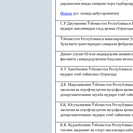
даражасини янада ошириш чора-тадбирлар
(
Қ
арор
рус тилида
қ
абул
қ
илинган)
С.Р. Джумаевни Ўзбекистон Республикаси
мудири лавозимидан озод
қ
илиш тў
ғ
рисид
Ўзбекистон Республикаси вакилларининг ў
Ҳ
укумати грантларидан самарали фойдала
Давлат улуши бўлган акциядорлик жамиятл
фаолияти самарадорлигини ба
ҳ
олаш мезон
Х.У. Хаитбаевни Ўзбекистон Республикаси
мудири этиб тайинлаш тў
ғ
рисида
Д.Б. Миразимовни Ўзбекистон Республика
экология ва атроф-му
ҳ
итни му
ҳ
офаза
қ
илиш
департаментининг шуъба мудири этиб тай
Б.
Қ
. Юсупалиевни Ўзбекистон Республика
экология ва атроф-му
ҳ
итни му
ҳ
офаза
қ
илиш
департаментининг мудири этиб тайинлаш 
К.К. Куранбоевни Ўзбекистон Республика
таълим, маданият ва спорт масалалари ахб