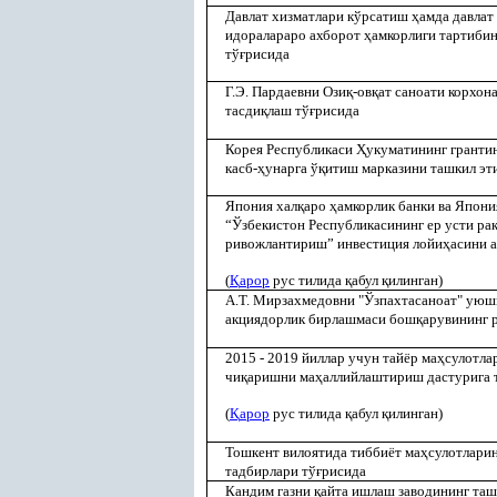
Давлат хизматлари кўрсатиш
ҳ
амда давлат
идоралараро ахборот
ҳ
амкорлиги тартиби
тў
ғ
рисида
Г.Э. Пардаевни Ози
қ
-ов
қ
ат саноати корхо
тасди
қ
лаш тў
ғ
рисида
Корея Республикаси
Ҳ
укуматининг гранти
касб-
ҳ
унарга ў
қ
итиш марказини ташкил эт
Япония хал
қ
аро
ҳ
амкорлик банки ва Япон
“Ўзбекистон Республикасининг ер усти ра
ривожлантириш” инвестиция лойи
ҳ
асини 
(
Қ
арор
рус тилида
қ
абул
қ
илинган)
А.Т. Мирзахмедовни "Ўзпахтасаноат" уюш
акциядорлик бирлашмаси бош
қ
арувининг 
2015 - 2019 йиллар учун тайёр ма
ҳ
сулотла
чи
қ
аришни ма
ҳ
аллийлаштириш дастурига 
(
Қ
арор
рус тилида
қ
абул
қ
илинган)
Тошкент вилоятида тиббиёт ма
ҳ
сулотлари
тадбирлари тў
ғ
рисида
Кандим газни
қ
айта ишлаш заводининг таш