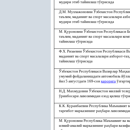
мудири этиб тайинлаш тў
ғ
рисида
Д.М. Муллажоновни Ўзбекистон Республи
таълим, маданият ва спорт масалалари ахб
мудири этиб тайинлаш тў
ғ
рисида
М.
Қ
уроновни Ўзбекистон Республикаси Бо
таълим, маданият ва спорт масалалари ком
тайинлаш тў
ғ
рисида
Ф.Х. Ризаевни Ўзбекистон Республикаси В
маданият ва спорт масалалари ахборот-та
ҳ
тайинлаш тў
ғ
рисида
Ўзбекистон Республикаси Вазирлар Ма
ҳ
ка
умумий фойдаланишдаги автомобиль йўлла
йил 5 августдаги 169-сон
қ
арорига
ўзгарти
Н.Д. Махмудовни Ўзбекистон миллий теле
ўринбосари лавозимидан озод
қ
илиш тў
ғ
р
К.К. Куранбаевни Республика Маънавият 
тар
ғ
ибот марказининг ра
ҳ
бари лавозимида
М.
Қ
уроновни Республика Маънавият ва 
илмий-амалий марказининг ра
ҳ
бари вазиф