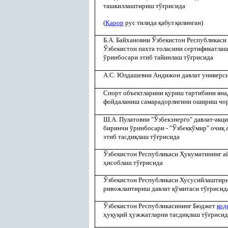
ташкиллаштириш тў
ғ
рисида
(
Қ
арор
рус тилида
қ
абул
қ
илинган)
Б.А. Байхановни Ўзбекистон Республикаси
Ўзбекистон пахта толасини сертификатла
ўринбосари этиб тайинлаш тў
ғ
рисида
А.С. Юлдашевни Андижон давлат универси
Спорт объектларини
қ
уриш тартибини яна
фойдаланиш самарадорлигини ошириш чор
Ш.А. Пулатовни "Ўзбекэнерго" давлат-акц
биринчи ўринбосари - "Ўзбеккўмир" очи
қ
а
этиб тасди
қ
лаш тў
ғ
рисида
Ўзбекистон Республикаси
Ҳ
укуматининг 
ҳ
исоблаш тў
ғ
рисида
Ўзбекистон Республикаси Хусусийлаштир
ривожлантириш давлат
қ
ўмитаси тў
ғ
рисид
Ўзбекистон Республикасининг Бюджет
код
ҳ
у
қ
у
қ
ий
ҳ
ужжатларни тасди
қ
лаш тў
ғ
рисид