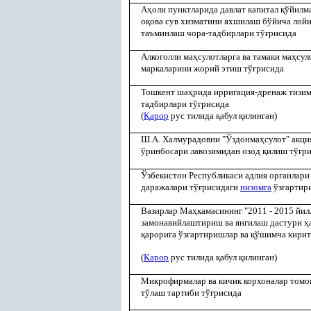
А
ҳ
оли пунктларида давлат капитал
қ
ўйилм
о
қ
ова сув хизматини яхшилаш бўйича лой
таъминлаш чора-тадбирлари тў
ғ
рисида
Алкоголли ма
ҳ
сулотларга ва тамаки ма
ҳ
сул
маркаларини жорий этиш тў
ғ
рисида
Тошкент ша
ҳ
рида ирригация-дренаж тизи
тадбирлари тў
ғ
рисида
(
Қ
арор
рус тилида
қ
абул
қ
илинган)
Ш.А. Халмурадовни "Ўздонма
ҳ
сулот" акц
ўринбосари лавозимидан озод
қ
илиш тў
ғ
р
Ўзбекистон Республикаси адлия органлари
даражалари тў
ғ
рисидаги
низомга
ўзгартир
Вазирлар Ма
ҳ
камасининг "2011 - 2015 йил
замонавийлаштириш ва янгилаш дастури
ҳ
қ
арорига ўзгартиришлар ва
қ
ўшимча кири
(
Қ
арор
рус тилида
қ
абул
қ
илинган)
Микрофирмалар ва кичик корхоналар томо
тўлаш тартиби тў
ғ
рисида