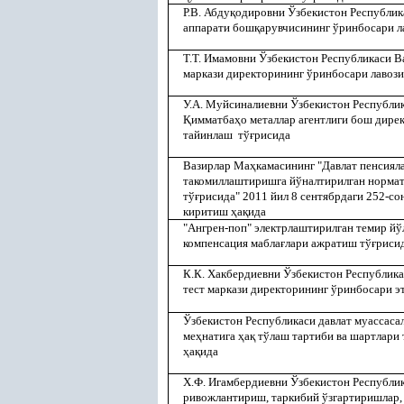
Р.В. Абду
қ
одировни Ўзбекистон Республик
аппарати бош
қ
арувчисининг ўринбосари л
Т.Т. Имамовни Ўзбекистон Республикаси 
маркази директорининг ўринбосари лавоз
У.А. Муйсиналиевни Ўзбекистон Республи
Қ
имматба
ҳ
о металлар агентлиги бош дир
тайинлаш тў
ғ
рисида
Вазирлар Ма
ҳ
камасининг "Давлат пенсиял
такомиллаштиришга йўналтирилган нормат
тў
ғ
рисида" 2011 йил 8 сентябрдаги 252-со
киритиш
ҳ
а
қ
ида
"Ангрен-поп" электрлаштирилган темир й
компенсация мабла
ғ
лари ажратиш тў
ғ
риси
К.К. Хакбердиевни Ўзбекистон Республик
тест маркази директорининг ўринбосари э
Ўзбекистон Республикаси давлат муассаса
ме
ҳ
натига
ҳ
а
қ
тўлаш тартиби ва шартлари 
ҳ
а
қ
ида
Х.Ф. Игамбердиевни Ўзбекистон Республи
ривожлантириш, таркибий ўзгартиришлар,