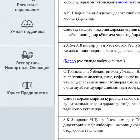
қ
илиш
қ
оидалари тў
ғ
рисидаги
низомга
ўзг
Расчеты с
персоналом
А.К. Шадмановни Андижон давлат тиббиёт
қ
илиш тў
ғ
рисида
Саноатда ишлаб чи
қ
ариш харажатларини
қ
Умная подшивка
пасайтиришга доир
қ
ўшимча чора-тадбирл
2015-2018 йиллар учун Ўзбекистон Респуб
касаллигининг олдини олиш ва даволаш чо
(
Қ
арор
рус тилида
қ
абул
қ
илинган)
Экспортно-
Импортные Операции
О.Т.Разыковни Ўзбекистон Республикаси 
энергетика комплекси, кимё, нефть-кимё ва
та
ҳ
лил департаментининг Минерал хом аш
олиш шуъбаси мудири лавозимидан озод
қ
Юрист Предприятия
Саноат корхоналари ва
қ
урилиш ташкилотл
қ
увватларидан ю
қ
ори даражада фойдалан
тадбирлар тў
ғ
рисида
З.К. Зоировни М.Тур
ғ
унбоева номидаги "Ў
директорининг ўринбосари - ижрочи дире
озод
қ
илиш тў
ғ
рисида