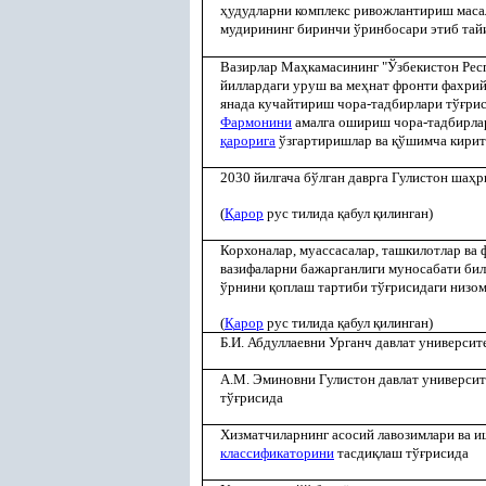
ҳ
удудларни комплекс ривожлантириш маса
мудирининг биринчи ўринбосари этиб тай
Вазирлар Ма
ҳ
камасининг "Ўзбекистон Рес
йиллардаги уруш ва ме
ҳ
нат фронти фахри
янада кучайтириш чора-тадбирлари тў
ғ
рис
Фармонини
амалга ошириш чора-тадбирл
қ
арорига
ўзгартиришлар ва
қ
ўшимча кирит
2030 йилгача бўлган даврга Гулистон ша
ҳ
р
(
Қ
арор
рус тилида
қ
абул
қ
илинган)
Корхоналар, муассасалар, ташкилотлар ва 
вазифаларни бажарганлиги муносабати бил
ўрнини
қ
оплаш тартиби тў
ғ
рисидаги низом
(
Қ
арор
рус тилида
қ
абул
қ
илинган)
Б.И. Абдуллаевни Урганч давлат университ
А.М. Эминовни Гулистон давлат университ
тў
ғ
рисида
Хизматчиларнинг асосий лавозимлари ва и
классификаторини
тасди
қ
лаш тў
ғ
рисида