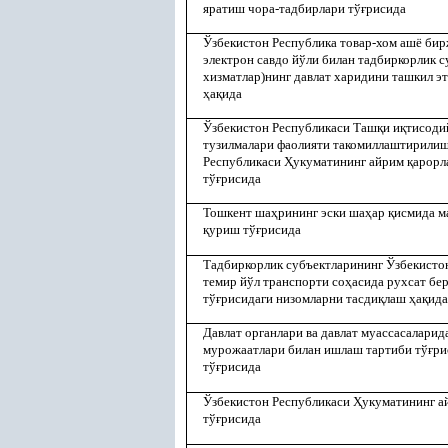
яратиш чора-тадбирлари тў
ғ
рисида
Ўзбекистон Республика товар-хом ашё бир
электрон савдо йўли билан тадбиркорлик с
хизматлар)нинг давлат харидини ташкил э
ҳ
а
қ
ида
Ўзбекистон Республикаси Таш
қ
и и
қ
тисоди
тузилмалари фаолияти такомиллаштирилиш
Республикаси
Ҳ
укуматининг айрим
қ
арорл
тў
ғ
рисида
Тошкент ша
ҳ
рининг эски ша
ҳ
ар
қ
исмида м
қ
уриш тў
ғ
рисида
Тадбиркорлик субъектларининг
Ўзбекисто
темир йўл транспорти со
ҳ
асида рухсат бе
тў
ғ
рисидаги низомларни тасди
қ
лаш
ҳ
а
қ
ида
Давлат органлари ва давлат муассасалари
мурожаатлари билан ишлаш тартиби тў
ғ
ри
тў
ғ
рисида
Ўзбекистон Республикаси
Ҳ
укуматининг 
тў
ғ
рисида