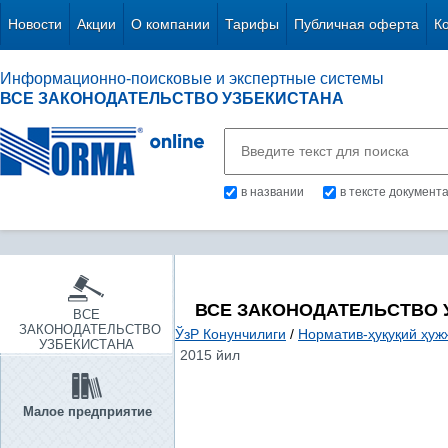
Новости
Акции
О компании
Тарифы
Публичная оферта
К
Информационно-поисковые и экспертные системы
ВСЕ ЗАКОНОДАТЕЛЬСТВО УЗБЕКИСТАНА
в названии
в тексте документ
ВСЕ ЗАКОНОДАТЕЛЬСТВО 
ВСЕ
ЗАКОНОДАТЕЛЬСТВО
ЎзР Конунчилиги
/
Норматив-ҳуқуқий ҳуж
УЗБЕКИСТАНА
2015 йил
Малое предприятие