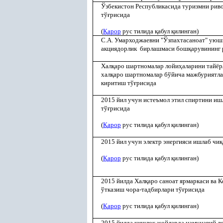
Ўзбекистон Республикасида туризмни рив
тў
ғ
рисида
(
Қ
арор
рус тилида
қ
абул
қ
илинган)
С.А. Умарходжаевни "Ўзпахтасаноат" ую
акциядорлик бирлашмаси бош
қ
арувининг 
Хал
қ
аро шартномалар лойи
ҳ
аларини тайёр
хал
қ
аро шартномалар бўйича мажбуриятл
киритиш тў
ғ
рисида
2015 йил учун истеъмол этил спиртини иш
тў
ғ
рисида
(
Қ
арор
рус тилида
қ
абул
қ
илинган)
2015 йил учун электр энергияси ишлаб чи
қ
(
Қ
арор
рус тилида
қ
абул
қ
илинган)
2015 йилда Хал
қ
аро саноат ярмаркаси ва
ўтказиш чора-тадбирлари тў
ғ
рисида
(
Қ
арор
рус тилида
қ
абул
қ
илинган)
2015 йилда
қ
ишло
қ
жойларда намунавий л