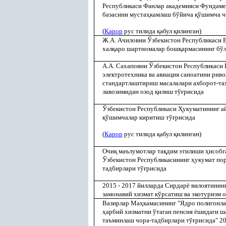
Республикаси Фанлар академияси Фундаме
базасини муста
ҳ
камлаш бўйича
қ
ўшимча ч
(
Қ
арор
рус тилида
қ
абул
қ
илинган)
Ж.А. Ачиловни Ўзбекистон Республикаси 
хал
қ
аро шартномалар бош
қ
армасининг бў
А.А. Сахаповни Ўзбекистон Республикаси
электротехника ва авиация саноатини рив
стандартлаштириш масалалари ахборот-та
лавозимидан озод
қ
илиш тў
ғ
рисида
Ўзбекистон Республикаси
Ҳ
укуматининг 
қ
ўшимчалар киритиш тў
ғ
рисида
(
Қ
арор
рус тилида
қ
абул
қ
илинган)
Очи
қ
маълумотлар та
қ
дим этилиши
ҳ
исобг
Ўзбекистон Республикасининг
ҳ
укумат по
тадбирлари тў
ғ
рисида
2015 - 2017 йилларда Сирдарё вилоятининг
замонавий хизмат кўрсатиш ва экотуризм 
Вазирлар Ма
ҳ
камасининг "Ядро полигонла
ҳ
арбий хизматни ўтаган пенсия ёшидаги 
таъминлаш чора-тадбирлари тў
ғ
рисида" 2