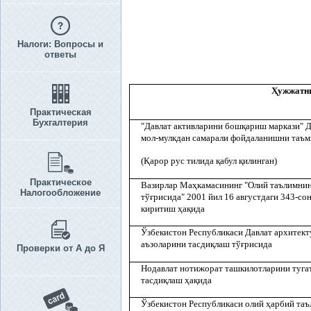
Налоги: Вопросы и
ответы
Ҳ
ужжатн
Практическая
Бухгалтерия
"Давлат активларини бош
қ
ариш маркази" 
мол-мулкдан самарали фойдаланишни таъм
(
Қ
арор рус тилида
қ
абул
қ
илинган)
Практическое
Вазирлар Ма
ҳ
камасининг "Олий таълимнин
Налогообложение
тў
ғ
рисида" 2001 йил 16 августдаги 343-со
киритиш
ҳ
а
қ
ида
Ўзбекистон Республикаси Давлат архитект
аъзоларини тасди
қ
лаш тў
ғ
рисида
Проверки от А до Я
Нодавлат нотижорат ташкилотларини туга
тасди
қ
лаш
ҳ
а
қ
ида
Ўзбекистон Республикаси олий
ҳ
арбий таъ