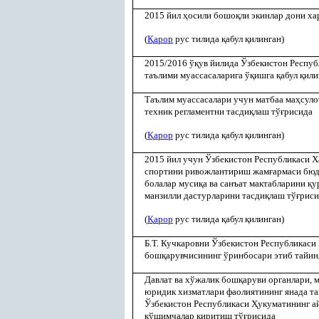
2015 йил
ҳ
осили бошо
қ
ли экинлар дони ха
(
Қ
арор
рус тилида
қ
абул
қ
илинган)
2015/2016 ў
қ
ув йилида Ўзбекистон Респуб
таълими муассасаларига ў
қ
ишга
қ
абул
қ
или
Таълим муассасалари учун матбаа ма
ҳ
суло
техник регламентни тасди
қ
лаш тў
ғ
рисида
(
Қ
арор
рус тилида
қ
абул
қ
илинган)
2015 йил учун Ўзбекистон Республикаси Х
спортини ривожлантириш жам
ғ
армаси бюд
болалар муси
қ
а ва санъат мактабларини
қ
у
манзилли дастурларини тасди
қ
лаш тў
ғ
риси
(
Қ
арор
рус тилида
қ
абул
қ
илинган)
Б.Т. Кучкаровни Ўзбекистон Республикаси
бош
қ
арувчисининг ўринбосари этиб тайин
Давлат ва хўжалик бош
қ
аруви органлари, 
юридик хизматлари фаолиятининг янада т
Ўзбекистон Республикаси
Ҳ
укуматининг 
қ
ўшимчалар киритиш тў
ғ
рисида