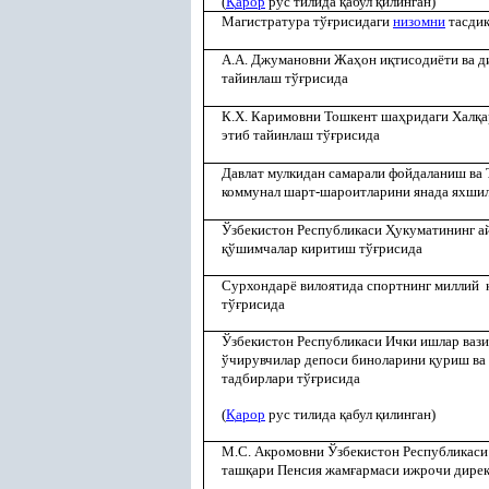
(
Қ
арор
рус тилида
қ
абул
қ
илинган)
Магистратура тў
ғ
рисидаги
низомни
тасди
А.А. Джумановни Жа
ҳ
он и
қ
тисодиёти ва д
тайинлаш тў
ғ
рисида
К.Х. Каримовни Тошкент ша
ҳ
ридаги Хал
қ
а
этиб тайинлаш тў
ғ
рисида
Давлат мулкидан самарали фойдаланиш ва
коммунал шарт-шароитларини янада яхшил
Ўзбекистон Республикаси
Ҳ
укуматининг 
қ
ўшимчалар киритиш тў
ғ
рисида
Сурхондарё вилоятида спортнинг миллий
тў
ғ
рисида
Ўзбекистон Республикаси Ички ишлар вази
ўчирувчилар депоси биноларини
қ
уриш ва
тадбирлари тў
ғ
рисида
(
Қ
арор
рус тилида
қ
абул
қ
илинган)
М.С. Акромовни Ўзбекистон Республикаси
таш
қ
ари Пенсия жам
ғ
армаси ижрочи дирек