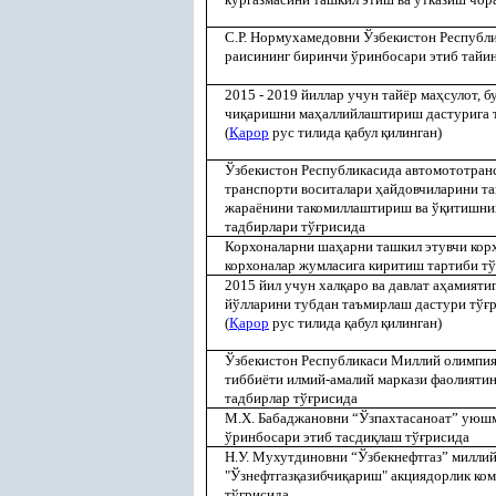
С.Р. Нормухамедовни Ўзбекистон Республи
раисининг биринчи ўринбосари этиб тайи
2015 - 2019 йиллар учун тайёр ма
ҳ
сулот, 
чи
қ
аришни ма
ҳ
аллийлаштириш дастурига 
(
Қ
арор
рус тилида
қ
абул
қ
илинган)
Ўзбекистон Республикасида автомототранс
транспорти воситалари
ҳ
айдовчиларини т
жараёнини такомиллаштириш ва ў
қ
итишнин
тадбирлари тў
ғ
рисида
Корхоналарни ша
ҳ
арни ташкил этувчи кор
корхоналар жумласига киритиш тартиби тў
2015 йил учун хал
қ
аро ва давлат а
ҳ
амияти
йўлларини тубдан таъмирлаш дастури тў
ғ
(
Қ
арор
рус тилида
қ
абул
қ
илинган)
Ўзбекистон Республикаси Миллий олимпи
тиббиёти илмий-амалий маркази фаолияти
тадбирлар тў
ғ
рисида
М.Х. Бабаджановни “Ўзпахтасаноат” уюш
ўринбосари этиб тасди
қ
лаш тў
ғ
рисида
Н.У. Мухутдиновни “Ўзбекнефтгаз” миллий
"Ўзнефтгаз
қ
азибчи
қ
ариш" акциядорлик ко
тў
ғ
рисида