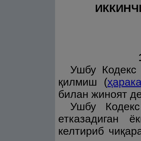
ИККИНЧ
Ушбу Кодекс 
қилмиш (
ҳарака
билан жиноят де
Ушбу Кодекс
етказадиган 
келтириб чиқар