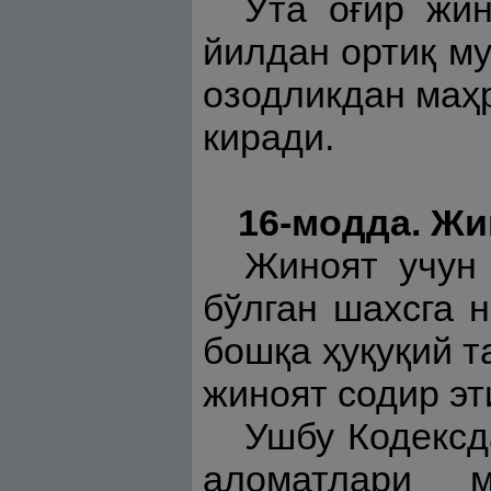
Ўта оғир жин
йилдан ортиқ м
озодликдан маҳ
киради.
16-модда. Жи
Жиноят учун 
бўлган шахсга 
бошқа ҳуқуқий 
жиноят содир эт
Ушбу Кодексд
аломатлари 