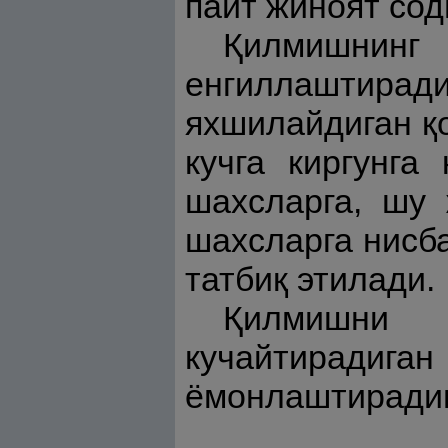
пайт жиноят сод
Қилмишнинг
енгиллаштиради
яхшилайдиган қо
кучга киргунга
шахсларга, шу 
шахсларга нисба
татбиқ этилади.
Қилмишни 
кучайтирадига
ёмонлаштирадига