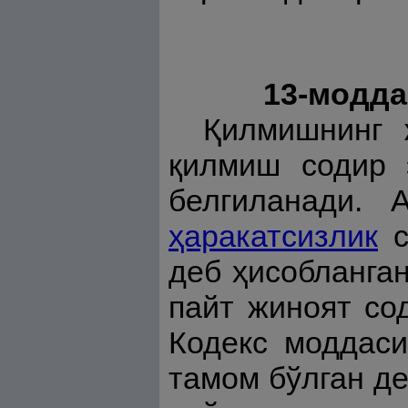
13-модда
Қилмишнинг 
қилмиш содир 
белгиланади.
ҳаракатсизлик
с
деб ҳисобланга
пайт жиноят со
Кодекс моддас
тамом бўлган де