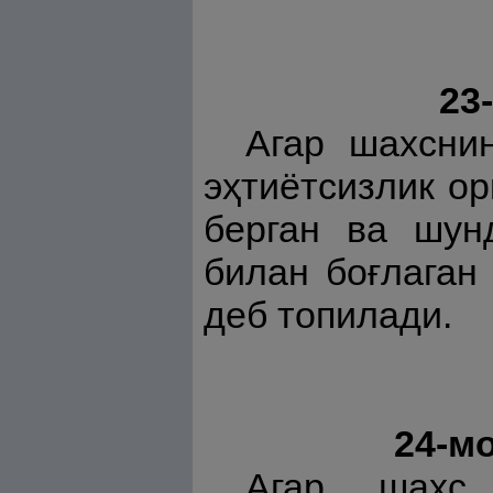
23
Агар шахсни
эҳтиётсизлик о
берган ва шун
билан боғлаган
деб топилади.
24-м
Агар шахс