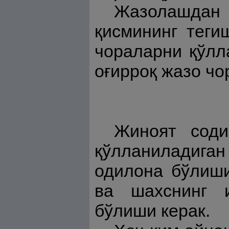
Жазолашдан 
қисмининг теги
чораларни қўлл
оғирроқ жазо ч
Жиноят соди
қўлланиладига
одилона бўлиши
ва шахснинг 
бўлиши керак.