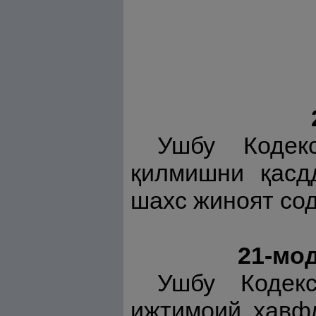
Ушбу Кодек
қилмишни қасдд
шахс жиноят со
21-мо
Ушбу Кодек
ижтимоий хавфл