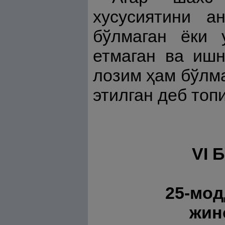
хусусиятини а
бўлмаган ёки 
етмаган ва ишн
лозим ҳам бўлма
этилган деб топ
VI 
25-мод
жин