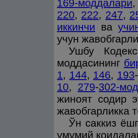
169-моддалари
,
220
,
222
,
247
,
2
иккинчи
ва
учи
учун жавобгарли
Ушбу Кодек
моддасининг
би
1
,
144
,
146
,
193
-
10
,
279
-
302-мо
жиноят содир э
жавобгарликка 
Ўн саккиз ёш
умумий қоидала