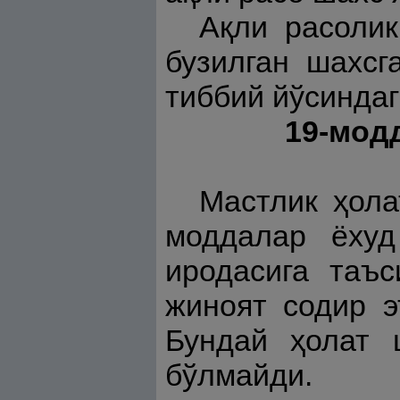
Ақли расолик
бузилган шахсг
тиббий йўсинда
19-мод
Мастлик ҳол
моддалар ёхуд
иродасига таъ
жиноят содир э
Бундай ҳолат 
бўлмайди.