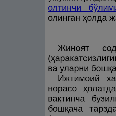
олтинчи бўлим
олинган ҳолда ж
Жиноят сод
(ҳаракатсизлиг
ва уларни бошқа
Ижтимоий ха
норасо ҳолатда
вақтинча бузил
бошқача тарзда