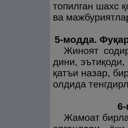
топилган шахс 
ва мажбуриятла
5-модда. Фуқа
Жиноят содир
дини, эътиқоди
қатъи назар, би
олдида тенгдирл
6
Жамоат бирла