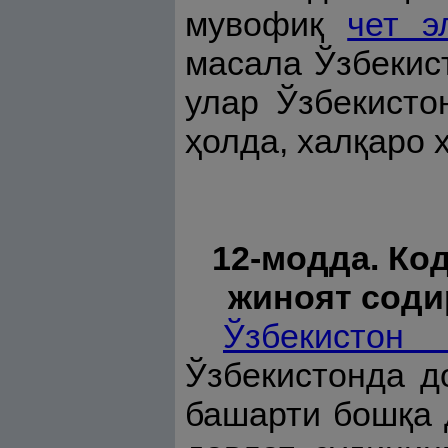
мувофиқ
чет э
масала Ўзбекис
улар Ўзбекисто
ҳолда, халқаро 
12-модда. Ко
жиноят соди
Ўзбекистон
Ўзбекистонда 
башарти бошқа 