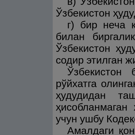
в) Ўзбекисто
Ўзбекистон ҳуду
г) бир неча
билан биргали
Ўзбекистон ҳуд
содир этилган ж
Ўзбекистон 
рўйхатга олинга
ҳудудидан та
ҳисобланмаган 
учун ушбу Кодек
Амалдаги қон