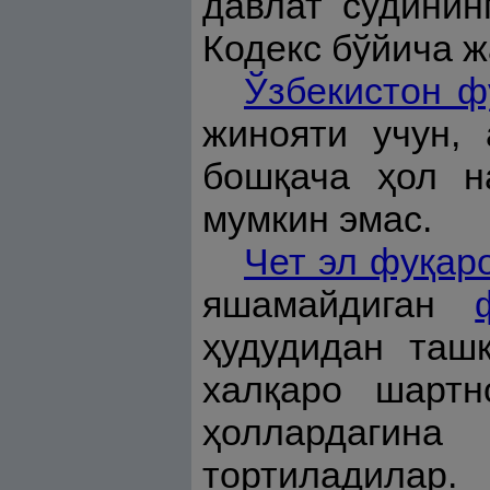
давлат судинин
Кодекс бўйича ж
Ўзбекистон ф
жинояти учун,
бошқача ҳол н
мумкин эмас.
Чет эл фуқар
яшамайдиган
ҳудудидан таш
халқаро шартн
ҳоллардагин
тортиладилар.