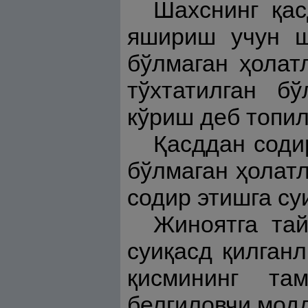
Шахснинг қас
яшириш учун ш
бўлмаган ҳолат
тўхтатилган б
кўриш деб топил
Қасддан соди
бўлмаган ҳолатл
содир этишга су
Жиноятга тай
суиқасд қилган
қисмининг та
белгиловчи модд