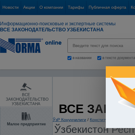
Новости
Акции
О компании
Тарифы
Публичная оферта
К
Информационно-поисковые и экспертные системы
ВСЕ ЗАКОНОДАТЕЛЬСТВО УЗБЕКИСТАНА
в названии
в тексте документ
ВСЕ
ЗАКОНОДАТЕЛЬСТВО
УЗБЕКИСТАНА
ВСЕ ЗАКОН
ЎзР Конунчилиги
/
Конституциялар ва ко
Малое предприятие
Ўзбекистон Респ