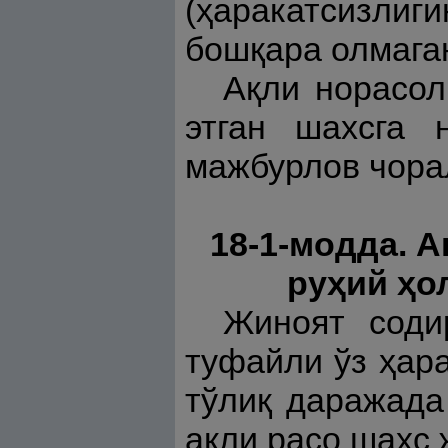
(ҳаракатсизлиг
бошқара олмага
Ақли норасол
этган шахсга 
мажбурлов чора
18-1-модда. 
руҳий ҳо
Жиноят соди
туфайли ўз ҳара
тўлиқ даражада
ақли расо шахс 