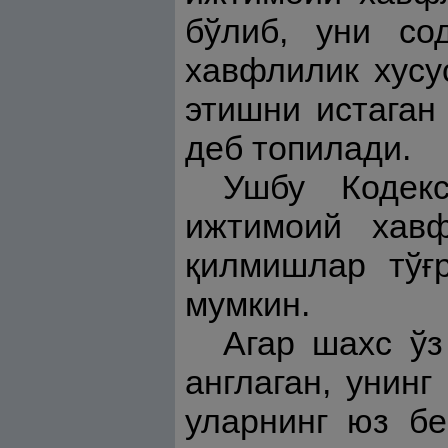
бўлиб, уни со
хавфлилик хусу
этишни истаган
деб топилади.
Ушбу Кодек
ижтимоий хавф
қилмишлар тўғ
мумкин.
Агар шахс ўз
англаган, унинг
уларнинг юз бе