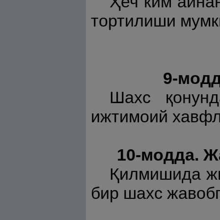
Ҳеч ким айна
тортилиши мумк
9-модд
Шахс қонунд
ижтимоий хавфл
10-модда. 
Қилмишида жи
бир шахс жавобг