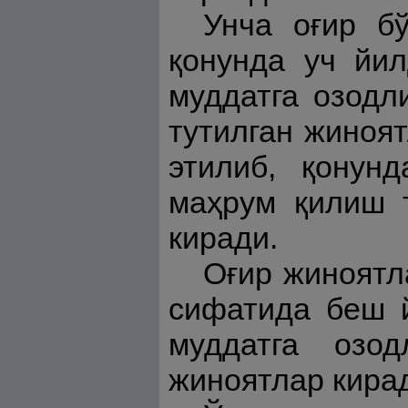
Унча оғир бў
қонунда уч йил
муддатга озодл
тутилган жиноят
этилиб, қонун
маҳрум қилиш т
киради.
Оғир жиноятл
сифатида беш й
муддатга озо
жиноятлар кира