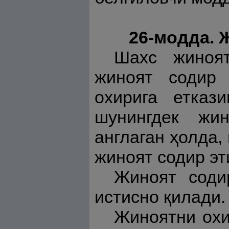
26-модда. 
Шахс жиноят
жиноят содир 
охирига етказ
шунингдек жи
англаган ҳолда,
жиноят содир эт
Жиноят соди
истисно қилади.
Жиноятни охи