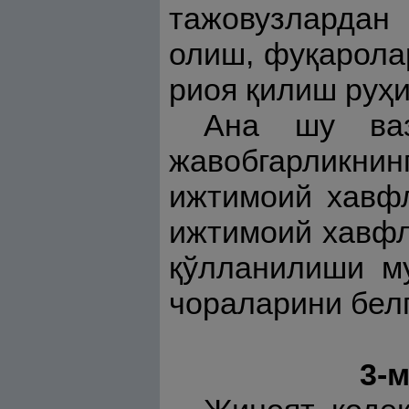
тажовузлардан 
олиш, фуқарола
риоя қилиш руҳ
Ана шу ваз
жавобгарликн
ижтимоий хавфл
ижтимоий хавфл
қўлланилиши му
чораларини бел
3-