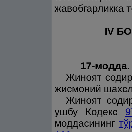
жавобгарликка т
IV Б
17-модда.
Жиноят содир 
жисмоний шахсл
Жиноят содир
ушбу Кодекс
9
моддасининг
тў