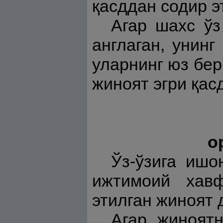
қасддан содир э
Агар шахс ўз
англаган, унинг
уларнинг юз бер
жиноят эгри қас
о
Ўз-ўзига ишо
ижтимоий хавф
этилган жиноят 
Агар жиноятн