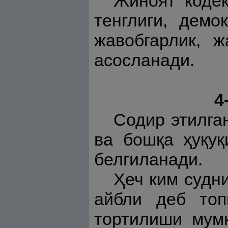
Жиноят кодек
тенглиги, демо
жавобгарлик, ж
асосланади.
4
Содир этилга
ва бошқа ҳуқуқ
белгиланади.
Ҳеч ким судн
айбли деб топ
тортилиши мум