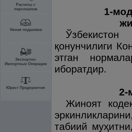
Расчеты с
1-мод
персоналом
жи
Умная подшивка
Ўзбекистон
қонунчилиги Ко
этган нормала
Экспортно-
Импортные Операции
иборатдир.
Юрист Предприятия
2-
Жиноят кодек
эркинликларини
табиий муҳитни