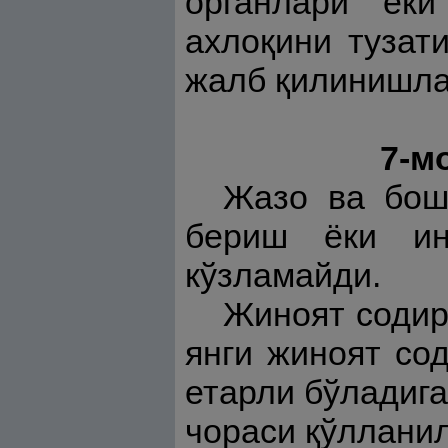
органлари ёк
ахлоқини тузат
жалб қилинишла
7-м
Жазо ва бош
бериш ёки ин
кўзламайди.
Жиноят содир
янги жиноят со
етарли бўладига
чораси қўллани