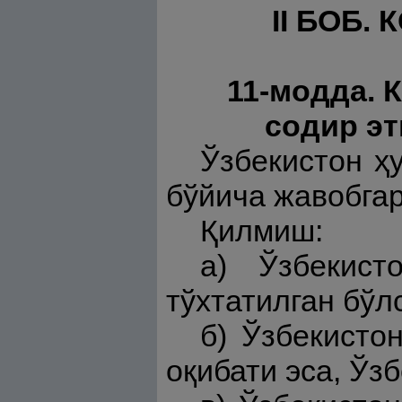
II БОБ
11-модда. 
содир эт
Ўзбекистон ҳ
бўйича жавобгар
Қилмиш:
а) Ўзбекист
тўхтатилган бўл
б) Ўзбекисто
оқибати эса, Ўз