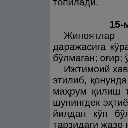
топилади.
15-
Жиноятлар 
даражасига кўр
бўлмаган; оғир;
Ижтимоий хав
этилиб, қонунда
маҳрум қилиш т
шунингдек эҳтиё
йилдан кўп бў
тарзидаги жазо 