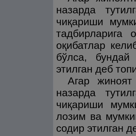
назарда тутил
чиқариши мумки
тадбирларига 
оқибатлар кели
бўлса, бундай
этилган деб топ
Агар жиноят
назарда тутил
чиқариши мумки
лозим ва мумки
содир этилган д