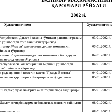
ВАЗИРЛАР МА
Ҳ
КАМАСИНИН
Қ
АРОРЛАРИ РЎЙХАТИ
2002 й.
Ҳ
ужжатнинг номи
Ҳ
ужжатнинг сан
 Республикаси Давлат божхона
қ
ўмитаси раисининг режим
03.01.2002 й.
а ўринбосари этиб тайинлаш тў
ғ
рисида
н темир йўллари" давлат-акциядорлик компанияси
03.01.2002 й.
йинлаш тў
ғ
рисида
таъминот" давлат-акциядорлик компанияси бош
қ
аруви
04.01.2002 й.
сидан озод
қ
илиш тў
ғ
рисида
 Республикаси Бош вазирининг биринчи ўринбосари
04.01.2002 й.
этиб тайинлаш тў
ғ
рисида
а редакционной коллегии газеты "Правда Востока"
04.01.2002 й.
уматининг
қ
арорларига ўзгартириш ва тўлдиришлар
05.01.2002 й.
ни фермер хўжаликларига айлантириш чора-тадбирлари
05.01.2002 й.
 Давлат соли
қ
бош
қ
армаси бошли
ғ
и лавозимига тайинлаш
08.01.2002 й.
автотранспорт
08.01.2002 й.