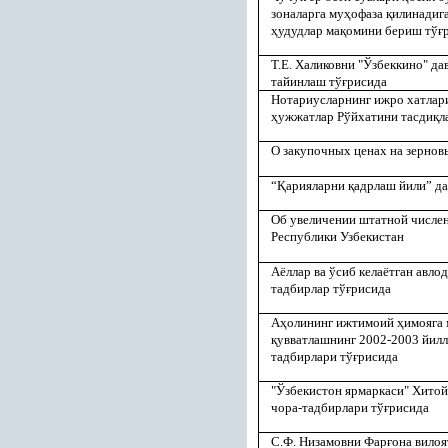
зоналарга му
ҳ
офаза
қ
илинадиг
ҳ
удудлар ма
қ
омини бериш тў
ғ
Т.Е. Халиковни "Ўзбеккино" д
тайинлаш тў
ғ
рисида
Нотариусларнинг ижро хатлар
ҳ
ужжатлар Рўйхатини тасди
қ
л
О закупочных ценах на зернов
“
Қ
арияларни
қ
адрлаш йили” да
Об увеличении штатной числе
Республики Узбекистан
Аёллар ва ўсиб келаётган авлод
тадбирлар тў
ғ
рисида
А
ҳ
олининг ижтимоий
ҳ
имояга
қ
увватлашнинг 2002-2003 йилл
тадбирлари тў
ғ
рисида
"Ўзбекистон ярмаркаси" Хито
чора-тадбирлари тў
ғ
рисида
С.Ф. Низамовни Фар
ғ
она вилоя