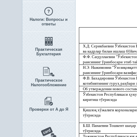
Налоги: Вопросы и
ответы
Х.Д. Серикбаевни Ўзбекистон
Практическая
ва кадрлар билан ишлаш бўйич
Бухгалтерия
Ф.Ф. Сагдуллаевни "Ўзбекисто
раисининг ўринбосари этиб та
Н.Э. Нажимовни "Ўзози
қ
ов
қ
ат
раисининг ўринбосари вазифа
Ф.В. Бахадировни Ўзбекистон
Практическое
котибиятининг гуру
ҳ
ра
ҳ
бари 
Налогообложение
Об утверждении нового состав
Ўзбекистон Республикаси
ҳ
ук
киритиш тў
ғ
рисида
Проверки от А до Я
Қ
ишло
қ
хўжалиги корхоналари
тў
ғ
рисида
Б.Ш. Панаевни Тошкент ша
ҳ
ар
тў
ғ
рисида
Тожикистон Республикаси юк 