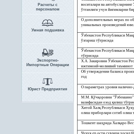
воситалари ва автобусларнинг
Расчеты с
персоналом
ўтганлиги учун йи
ғ
имларни би
О дополнительных мерах по о
уникальных произведений юве
Умная подшивка
Ўзбекистон Республикаси Мак
ўзгариш тў
ғ
рисида
Ўзбекистон Республикаси Мак
тў
ғ
рисида
Экспортно-
Х.А. Закировни Ўзбекистон Ре
Импортные Операции
ижтимоий-молиявий таъминот
Об утверждении баланса произ
год
О параметрах уровня налично-
Юрист Предприятия
М.М.
Қ
ўч
қ
оровни "Ўзбеккино"
вазифасидан озод
қ
илиш тў
ғ
ри
Хитой Хал
қ
Республикаси
Ҳ
ук
олиш приборлари сотиб олиш 
Тошкент ша
ҳ
рида Хал
қ
аро Вес
Чучук ер ости сувлари
ҳ
осил б