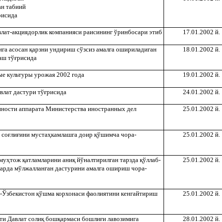
ан табиий
рисида
авлат-акциядорлик компанияси раисининг ўринбосари этиб
17.01.2002 й.
ига асосан
қ
арзни ундириш сўзсиз амалга ошириладиган
18.01.2002 й.
аш тў
ғ
рисида
ые культуры урожая 2002 года
19.01.2002 й.
влат дастури тў
ғ
рисида
24.01.2002 й.
нности аппарата Министерства иностранных дел
25.01.2002 й.
 со
ғ
ли
ғ
ини муста
ҳ
камлашга доир
қ
ўшимча чора-
25.01.2002 й.
 му
ҳ
тож
қ
атламларини ани
қ
йўналтирилган тарзда
қ
ўллаб-
25.01.2002 й.
арда мўлжалланган дастурини амалга ошириш чора-
й-Ўзбекистон
қ
ўшма корхонаси фаолиятини кенгайтириш
25.01.2002 й.
ти Давлат соли
қ
бош
қ
армаси бошли
ғ
и лавозимига
28.01.2002 й.