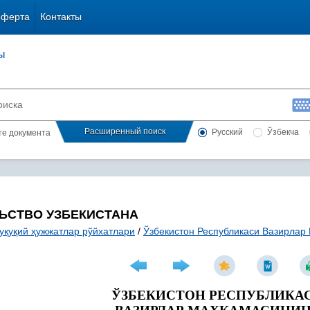
оферта
Контакты
ы
Расширенный поиск
Русский
Ўзбекча
сте документа
ЬСТВО УЗБЕКИСТАНА
уқуқий ҳужжатлар рўйхатлари
/
Ўзбекистон Республикаси Вазирлар
ЎЗБЕКИСТОН РЕСПУБЛИКА