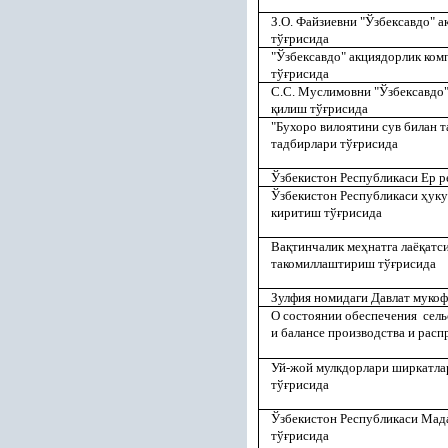
З.О. Файзиевни "Ўзбексавдо" 
тў
ғ
рисида
"Ўзбексавдо" акциядорлик ком
тў
ғ
рисида
С.С. Муслимовни "Ўзбексавдо"
қ
илиш тў
ғ
рисида
"Бухоро вилоятини сув билан
тадбирлари тў
ғ
рисида
Ўзбекистон Республикаси Ер р
Ўзбекистон Республикаси
ҳ
уку
киритиш тў
ғ
рисида
Ва
қ
тинчалик ме
ҳ
натга лаё
қ
атс
такомиллаштириш тў
ғ
рисида
Зулфия номидаги Давлат мукоф
О состоянии обеспечения сел
и балансе производства и рас
Уй-жой мулкдорлари ширкатл
тў
ғ
рисида
Ўзбекистон Республикаси Мад
тў
ғ
рисида