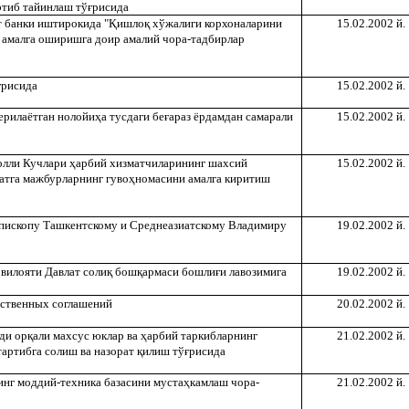
этиб тайинлаш тў
ғ
рисида
т банки иштирокида "
Қ
ишло
қ
хўжалиги корхоналарини
15.02.2002 й.
 амалга оширишга доир амалий чора-тадбирлар
ғ
рисида
15.02.2002 й.
ерилаётган нолойи
ҳ
а тусдаги бе
ғ
араз ёрдамдан самарали
15.02.2002 й.
олли Кучлари
ҳ
арбий хизматчиларининг шахсий
15.02.2002 й.
атга мажбурларнинг гуво
ҳ
номасини амалга киритиш
епископу Ташкентскому и Среднеазиатскому Владимиру
19.02.2002 й.
 вилояти Давлат соли
қ
бош
қ
армаси бошли
ғ
и лавозимига
19.02.2002 й.
ственных соглашений
20.02.2002 й.
ди ор
қ
али махсус юклар ва
ҳ
арбий таркибларнинг
21.02.2002 й.
тартибга солиш ва назорат
қ
илиш тў
ғ
рисида
инг моддий-техника базасини муста
ҳ
камлаш чора-
21.02.2002 й.