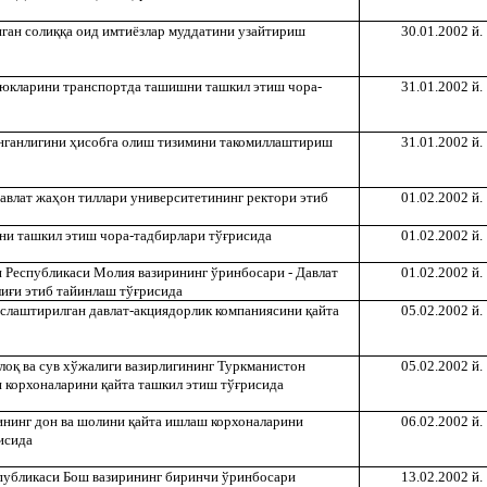
нган соли
ққ
а оид имтиёзлар муддатини узайтириш
30.01.2002 й.
 юкларини транспортда ташишни ташкил этиш чора-
31.01.2002 й.
нганлигини
ҳ
исобга олиш тизимини такомиллаштириш
31.01.2002 й.
авлат жа
ҳ
он тиллари университетининг ректори этиб
01.02.2002 й.
ни ташкил этиш чора-тадбирлари тў
ғ
рисида
01.02.2002 й.
 Республикаси Молия вазирининг ўринбосари - Давлат
01.02.2002 й.
ли
ғ
и этиб тайинлаш тў
ғ
рисида
ослаштирилган давлат-акциядорлик компаниясини
қ
айта
05.02.2002 й.
ло
қ
ва сув хўжалиги вазирлигининг Туркманистон
05.02.2002 й.
н корхоналарини
қ
айта ташкил этиш тў
ғ
рисида
ининг дон ва шолини
қ
айта ишлаш корхоналарини
06.02.2002 й.
исида
спубликаси Бош вазирининг биринчи ўринбосари
13.02.2002 й.