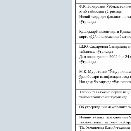
Ф.К. Зокировни Ўзбекистон Ре
этиб тайинлаш тў
ғ
рисида
Илмий-тад
қ
и
қ
от фаолиятини т
тў
ғ
рисида
Қ
аш
қ
адарё вилоятидаги
Қ
аш
қ
а
қ
ир
ғ
о
қ
бўйи полосасини белгил
Ш.Ю. Сафаровни Самар
қ
анд в
тайинлаш тў
ғ
рисида
Дам олиш кунини 2002 йил 24 
тў
ғ
рисида
М.
Қ
. Муротовни "Ўз
қ
урилишма
ўринбосари вазифасидан озод
Иш
ҳ
а
қ
и ўз ва
қ
тида тўланишиг
Табиий газ етказиб бериш ва 
такомиллаштириш тў
ғ
рисида
Об утверждении межправитель
Илмий-техника тара
ққ
иётини 
технологиялар маркази ра
ҳ
бар
Т.Б. Усмановни Илмий-техника 