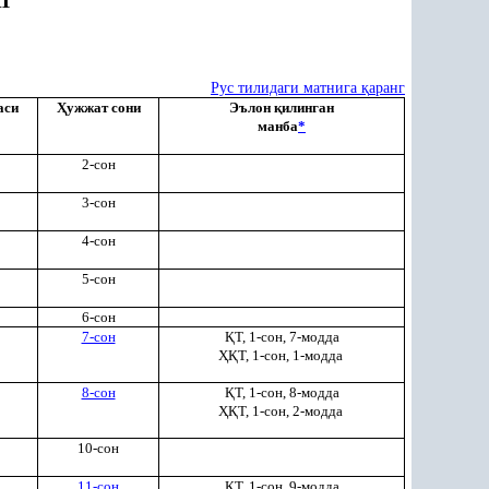
Г
Рус тилидаги матнига
қ
аранг
аси
Ҳ
ужжат сони
Эълон
қ
илинган
манба
*
2-сон
3-сон
4-сон
5-сон
6-сон
7-сон
Қ
Т, 1-сон, 7-модда
ҲҚ
Т, 1-сон, 1-модда
8-сон
Қ
Т, 1-сон, 8-модда
ҲҚ
Т, 1-сон, 2-модда
10-сон
11-сон
Қ
Т, 1-сон, 9-модда