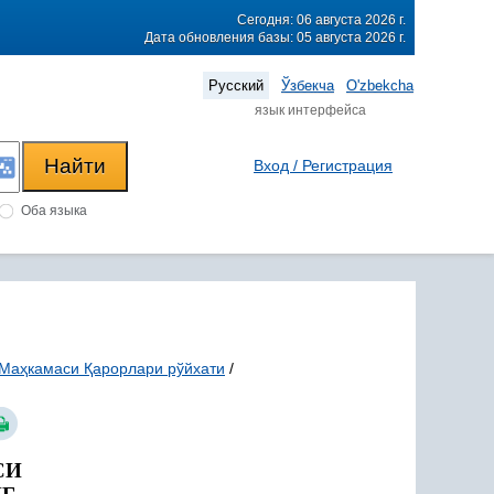
Сегодня: 06 августа 2026 г.
Дата обновления базы: 05 августа 2026 г.
Русский
Ўзбекча
O'zbekcha
язык интерфейса
Вход / Регистрация
Оба языка
 Маҳкамаси Қарорлари рўйхати
/
СИ