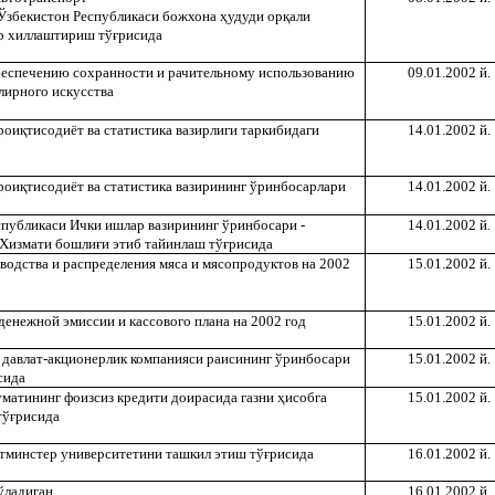
 Ўзбекистон Республикаси божхона
ҳ
удуди ор
қ
али
р хиллаштириш тў
ғ
рисида
беспечению сохранности и рачительному использованию
09.01.2002 й.
лирного искусства
рои
қ
тисодиёт ва статистика вазирлиги таркибидаги
14.01.2002 й.
рои
қ
тисодиёт ва статистика вазирининг ўринбосарлари
14.01.2002 й.
спубликаси Ички ишлар вазирининг ўринбосари -
14.01.2002 й.
 Хизмати бошли
ғ
и этиб тайинлаш тў
ғ
рисида
водства и распределения мяса и мясопродуктов на 2002
15.01.2002 й.
денежной эмиссии и кассового плана на 2002 год
15.01.2002 й.
 давлат-акционерлик компанияси раисининг ўринбосари
15.01.2002 й.
сида
уматининг фоизсиз кредити доирасида газни
ҳ
исобга
15.01.2002 й.
тў
ғ
рисида
тминстер университетини ташкил этиш тў
ғ
рисида
16.01.2002 й.
ўладиган
16.01.2002 й.