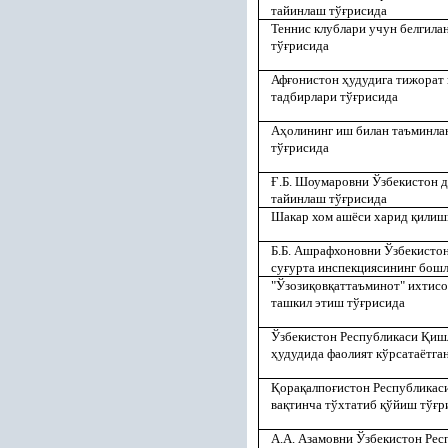
тайинлаш тў
ғ
рисида
Теннис клублари учун белгила
тў
ғ
рисида
Аф
ғ
онистон
ҳ
удудига тижорат
тадбирлари тў
ғ
рисида
А
ҳ
олининг иш билан таъминла
тў
ғ
рисида
Ғ
.Б. Шоумаровни Ўзбекистон д
тайинлаш тў
ғ
рисида
Шакар хом ашёси харид
қ
илиш
Б.Б. Ашрафхоновни Ўзбекистон
су
ғ
урта инспекциясининг бош
"Ўзози
қ
ов
қ
аттаъминот" ихтис
ташкил этиш тў
ғ
рисида
Ўзбекистон Республикаси
Қ
иш
ҳ
удудида фаолият кўрсатаётга
Қ
ора
қ
алпо
ғ
истон Республикас
ва
қ
тинча тўхтатиб
қ
ўйиш тў
ғ
р
А.А. Азамовни Ўзбекистон Ре