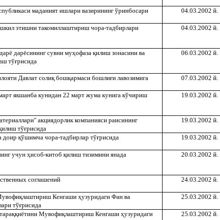
спубликаси маданият ишлари вазирининг ўринбосари
04.03.2002 й.
ашкил этишни такомиллаштириш чора-тадбирлари
04.03.2002 й.
дарё дарёсининг сувни му
ҳ
офаза
қ
илиш зонасини ва
06.03.2002 й.
аш тў
ғ
рисида
илояти Давлат соли
қ
бош
қ
армаси бошли
ғ
и лавозимига
07.03.2002 й.
март якшанба кунидан 22 март жума кунига кўчириш
19.03.2002 й.
териаллари" акциядорлик компанияси раисининг
19.03.2002 й.
қ
илиш тў
ғ
рисида
а доир
қ
ўшимча чора-тадбирлар тў
ғ
рисида
19.03.2002 й.
унинг учун
ҳ
исоб-китоб
қ
илиш тизимини янада
20.03.2002 й.
ственных соглашений
24.03.2002 й.
Мувофи
қ
лаштириш Кенгаши
ҳ
узуридаги Фан ва
25.03.2002 й.
лари тў
ғ
рисида
тара
ққ
иётини Мувофи
қ
лаштириш Кенгаши
ҳ
узуридаги
25.03.2002 й.