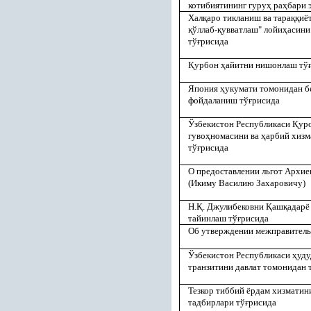
котибиятининг гуру
ҳ
ра
ҳ
бари 
Хал
қ
аро тикланиш ва тара
ққ
иё
қ
ўллаб-
қ
увватлаш" лойи
ҳ
асини
тў
ғ
рисида
Қ
урбон
ҳ
айитни нишонлаш тў
Япония
ҳ
укумати томонидан б
фойдаланиш тў
ғ
рисида
Ўзбекистон Республикаси
Қ
ур
гуво
ҳ
номасини ва
ҳ
арбий хизм
тў
ғ
рисида
О предоставлении льгот Архи
(Икиму Василию Захаровичу)
Н.
Қ
. Джулибековни
Қ
аш
қ
адарё
тайинлаш тў
ғ
рисида
Об утверждении межправитель
Ўзбекистон Республикаси
ҳ
уду
транзитини давлат томонидан 
Тезкор тиббий ёрдам хизматин
тадбирлари тў
ғ
рисида