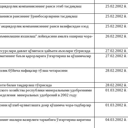
акциядорлик компаниясининг раиси этиб тасди
қ
лаш
25.02.2002 й.
панияси раисининг ўринбосарларини тасди
қ
лаш
25.02.2002 й.
 акциядорлик компаниясининг раиси вазифасидан озод
25.02.2002 й.
 таъминлашни яхшилаш" лойи
ҳ
асини амалга ошириш чора-
26.02.2002 й.
есурслари давлат
қ
ўмитаси
ҳ
айъати аъзолари тў
ғ
рисида
27.02.2002 й.
матининг баъзи
қ
арорларига ўзгартириш ва
қ
ўшимчалар
27.02.2002 й.
излик бўйича нафа
қ
алар тўлаш чегарасини
28.02.2002 й.
оти билан та
қ
дирлаш тў
ғ
рисида
28.02.2002 й.
ьского хозяйства республики минеральными удобрениями
01.03.2002 й.
пределения минеральных удобрений в 2002 году
арини
қ
ўллаб-
қ
увватлашга доир
қ
ўшимча чора-тадбирлар
01.03.2002 й.
аният ишлари вазирлиги таркибига ўзгартириш киритиш
04.03.2002 й.