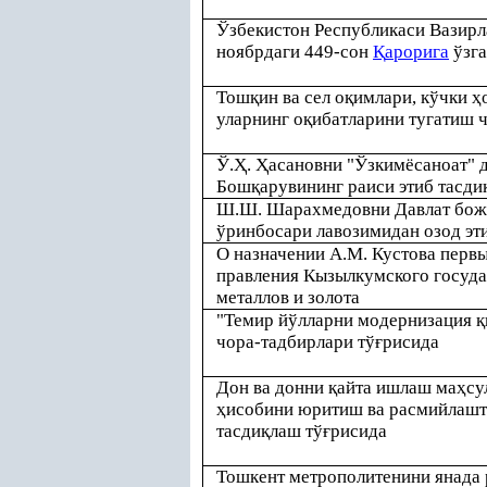
Ўзбекистон Республикаси Вазир
ноябрдаги 449-сон
Қ
арорига
ўзга
Тош
қ
ин ва сел о
қ
имлари, кўчки
ҳ
уларнинг о
қ
ибатларини тугатиш 
Ў.
Ҳ
.
Ҳ
асановни "Ўзкимёсаноат" 
Бош
қ
арувининг раиси этиб тасди
Ш.Ш. Шарахмедовни Давлат бо
ўринбосари лавозимидан озод эт
О назначении А.М. Кустова перв
правления Кызылкумского госуда
металлов и золота
"Темир йўлларни модернизация
қ
чора-тадбирлари тў
ғ
рисида
Дон ва донни
қ
айта ишлаш ма
ҳ
су
ҳ
исобини юритиш ва расмийлашт
тасди
қ
лаш тў
ғ
рисида
Тошкент метрополитенини янада