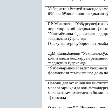
Ўзбекистон Республикасида ўрм
бўйича бўлинишини тасди
қ
лаш т
Р.Р. Магазовни "Ўзбур
ғ
унефтгаз"
директори этиб тасди
қ
лаш тў
ғ
рис
"Ўзкимёсаноат" давлат-акциядор
тасди
қ
лаш тў
ғ
рисида
О закупке зерноуборочных комба
Д.М. Салихбаевни "Ўз
қ
ишло
қ
хўж
компанияси бош
қ
аруви раисинин
тасди
қ
лаш тў
ғ
рисида
"Ўзбекчармпойабзали" уюшмаси 
фаолиятини таъминлашга доир чо
Навоий давлат кончилик институ
масалалари
ҳ
амда кон-металлург
малакали мутахассислар билан т
тў
ғ
рисида
О назначении Р.С. Ниязова замес