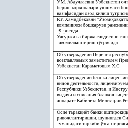
У.М. Абдуллаевни Ўзбекистон ол
бериш корхоналари уюшмаси бо
вазифасидан озод
қ
илиш тў
ғ
риси
Р.У.
Ҳ
амидбековни "Ўзози
қ
ов
қ
атт
компанияси бош
қ
аруви раисинин
тў
ғ
рисида
Улгуржи ва биржа савдосини таш
такомиллаштириш тў
ғ
рисида
Об утверждении Перечня респуб
возглавляемых заместителем Пре
Узбекистан Караматовым Х.С.
Об утверждении бланка лицензии
видов деятельности, лицензиру
Республики Узбекистан, и Инстру
выдачи и списания бланков лицен
аппарате Кабинета Министров Ре
Осиё тара
ққ
иёт банки иштирокид
ривожлантиришни, шунингдек Си
туманидаги таркиби ўзгартирилг