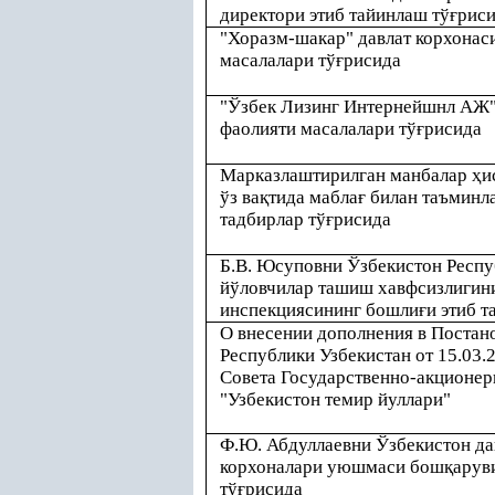
директори этиб тайинлаш тў
ғ
рис
"Хоразм-шакар" давлат корхонас
масалалари тў
ғ
рисида
"Ўзбек Лизинг Интернейшнл АЖ
фаолияти масалалари тў
ғ
рисида
Марказлаштирилган манбалар
ҳ
и
ўз ва
қ
тида мабла
ғ
билан таъминл
тадбирлар тў
ғ
рисида
Б.В. Юсуповни Ўзбекистон Респу
йўловчилар ташиш хавфсизлигин
инспекциясининг бошли
ғ
и этиб 
О внесении дополнения в Постан
Республики Узбекистан от 15.03.2
Совета Государственно-акционе
"Узбекистон темир йуллари"
Ф.Ю. Абдуллаевни Ўзбекистон да
корхоналари уюшмаси бош
қ
арув
тў
ғ
рисида