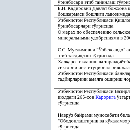
ўринбосари этиб тайинлаш тў
ғ
ри
Б.Н. Кадировни Давлат божхона
бош
қ
армаси бошли
ғ
и лавозимида
Ўзбекистон Республикаси
Қ
ишло
ўринбосарлари тў
ғ
рисида
О мерах по обеспечению сельско
минеральными удобрениями в 20
С.С. Муслимовни "Ўзбексавдо" а
этиб тасди
қ
лаш тў
ғ
рисида
Хал
қ
аро тикланиш ва тара
ққ
иёт 
секторни институционал ривожл
Ўзбекистон Республикаси банкл
тадбирларини амалга ошириш чор
Ўзбекистон Республикаси Вазир
июлдаги 265-сон
Карорига
ўзгар
тў
ғ
рисида
Наврўз байрами муносабати бил
"Ободонлаштириш ва кўкаламзор
тў
ғ
рисида