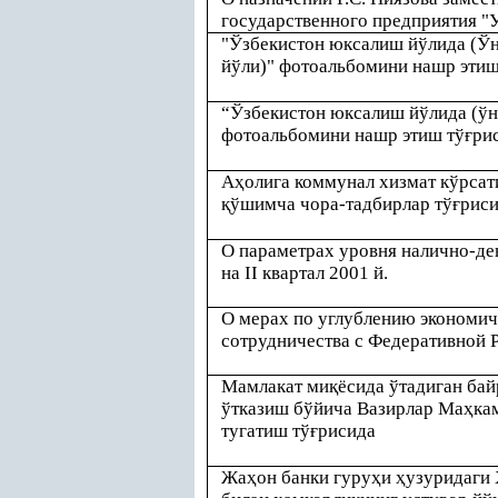
государственного предприятия "
"Ўзбекистон юксалиш йўлида (Ў
йўли)" фотоальбомини нашр этиш
“Ўзбекистон юксалиш йўлида (ўн
фотоальбомини нашр этиш тў
ғ
ри
А
ҳ
олига коммунал хизмат кўрса
қ
ўшимча чора-тадбирлар тў
ғ
рис
О параметрах уровня налично-де
на II квартал 2001 й.
О мерах по углублению экономич
сотрудничества с Федеративной 
Мамлакат ми
қ
ёсида ўтадиган ба
ўтказиш бўйича Вазирлар Ма
ҳ
ка
тугатиш тў
ғ
рисида
Жа
ҳ
он банки гуру
ҳ
и
ҳ
узуридаги