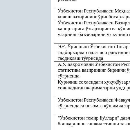
Ўзбекистон Республикаси Ме
ҳ
нат
қ
илиш вазирининг ўринбосарлари
Ўзбекистон Республикаси Вазир
қ
арорларига ўзгартириш ва
қ
ўши
уларнинг баъзиларини ўз кучини 
Э.
Ғ
. Ўриновни Ўзбекистон Товар
тадбиркорлар палатаси раисинин
тасди
қ
лаш тў
ғ
рисида
А.У. Ба
ҳ
ромовни Ўзбекистон Рес
статистика вазирининг биринчи 
тў
ғ
рисида
Қ
урилиш со
ҳ
асидаги
ҳ
у
қ
у
қ
бузар
солинадиган жарималарни ундир
Ўзбекистон Республикаси Фав
қ
ул
тў
ғ
рисидаги низомга
қ
ўшимчала
"Ўзбекистон темир йўллари" дав
бош
қ
аришни ташкил этишни так