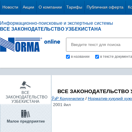
Новости
Акции
О компании
Тарифы
Публичная оферта
К
Информационно-поисковые и экспертные системы
ВСЕ ЗАКОНОДАТЕЛЬСТВО УЗБЕКИСТАНА
в названии
в тексте документ
ВСЕ ЗАКОНОДАТЕЛЬСТВО 
ВСЕ
ЗАКОНОДАТЕЛЬСТВО
ЎзР Конунчилиги
/
Норматив-ҳуқуқий ҳуж
УЗБЕКИСТАНА
2001 йил
Малое предприятие