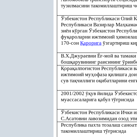
тузилмасини такомиллаштириш ч
Ўзбекистон Республикаси Олий К
Республикаси Вазирлар Ма
ҳ
кама
зиён кўрган Ўзбекистон Республи
фу
қ
ароларни ижтимоий
ҳ
имояла
170-сон
Қ
арорига
ўзгартириш ки
В.Х.Джураевни Ё
ғ
-мой ва тамак
бош
қ
арувининг раисининг ўринбо
Қ
ора
қ
алпо
ғ
истон Республикаси в
ижтимоий му
ҳ
офаза
қ
илишга до
сув та
қ
чиллиги о
қ
ибатларини ен
2001/2002 ў
қ
ув йилида Ўзбекист
муассасаларига
қ
абул тў
ғ
рисида
Ўзбекистон Республикаси Ички 
С.Асатовни лавозимидан озод эт
Республика пахта тозалаш саноа
такомиллаштириш тў
ғ
рисида