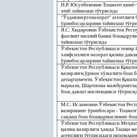
Н.Р. Юсупбековни Тошкент кимё-
этиб тайинлаш тў
ғ
рисида
"Ўздавэнергоназорат" агентлиги
ўринбосарларини тайинлаш тў
ғ
р
Я.С. Хидировни Ўзбекистон Респ
фаолият миллий банки бош
қ
аруви
тайинлаш тў
ғ
рисида
Ўзбекистон Республикаси темир 
хавфсизлиги назорат
қ
илиш давл
ўринбосарларини тайинлаш тў
ғ
р
Ўзбекистон Республикаси
Қ
ишло
вазирлиги,ўрмон хўжалиги бош 
департаменти, Ўзбекистон
Қ
ишл
маркази, Шартнома мажбуриятла
бош давлат инспекцияси тў
ғ
рисид
М.С. Исламовни Ўзбекистон Респ
вазирининг ўринбосари - Тошкен
са
қ
лаш бош бош
қ
армасининг бо
Ўзбекистон Республикаси Ме
ҳ
нат
қ
илиш вазирлиги
ҳ
амда Таш
қ
и ме
агентлиги тў
ғ
рисидаги низомларн