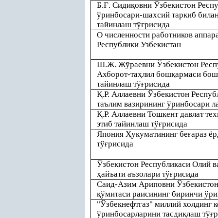
Б.
Ғ
. Сиди
қ
овни Ўзбекистон Респ
ўринбосари-шахсий таркиб била
тайинлаш тў
ғ
рисида
О численности работников аппар
Республики Узбекистан
Ш.Ж. Жўраевни Ўзбекистон Респ
Ахборот-та
ҳ
лил бош
қ
армаси бош
тайинлаш тў
ғ
рисида
Қ
.Р. Аллаевни Ўзбекистон Респуб
таълим вазирининг ўринбосари л
Қ
.Р. Аллаевни Тошкент давлат те
этиб тайинлаш тў
ғ
рисида
Япония
Ҳ
укуматининг бе
ғ
араз ё
тў
ғ
рисида
Ўзбекистон Республикаси Олий в
ҳ
айъати аъзолари тў
ғ
рисида
Саид-Азим Ариповни Ўзбекистон
қ
ўмитаси раисининг биринчи ўри
"Ўзбекнефтгаз" миллий холдинг 
ўринбосарларини тасди
қ
лаш тў
ғ
р