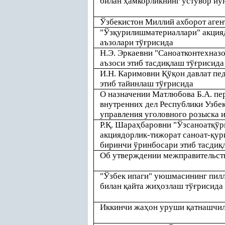
билан
ҳ
амкорликнинг устувор йў
Ўзбекистон Миллий ахборот аге
"Ўз
қ
урилишматериаллари" акция
аъзолари тў
ғ
рисида
Н.Э. Эркаевни "Саноатконтехназо
аъзоси этиб тасди
қ
лаш тў
ғ
рисида
И.Н. Каримовни
Қ
ў
қ
он давлат пе
этиб тайинлаш тў
ғ
рисида
О назначении Матлюбова Б.А. пе
внутренних дел Республики Узбек
управления уголовного розыска 
Р.
Қ
. Шара
ҳ
баровни "Ўзсаноат
қ
ўр
акциядорлик-тижорат саноат-
қ
ур
биринчи ўринбосари этиб тасди
қ
Об утверждении межправительст
"Ўзбек ипаги" уюшмасининг пил
билан
қ
айта жи
ҳ
озлаш тў
ғ
рисида
Иккинчи жа
ҳ
он уруши
қ
атнашчил