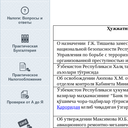
Налоги: Вопросы и
ответы
Ҳ
ужжатн
О назначении Г.К. Тишаева заме
Практическая
национальной безопасности Респ
Бухгалтерия
Управления по борьбе с террори
организованной преступностью 
Ўзбекистон Республикаси Хал
қ
т
аъзолари тў
ғ
рисида
Практическое
Об освобождении Аюпова Х.М. о
Налогообложение
отделом контроля Кабинета Мини
Ўзбекистон Республикаси
ҳ
укума
вазирлар ма
ҳ
камасининг “Банк т
қ
ўшимча чора-тадбирлар тў
ғ
риси
Проверки от А до Я
Қ
ароридан
келиб чи
қ
адиган ўзг
Об утверждении Максимова Ю.Б.
авиационного ремонтно-механич