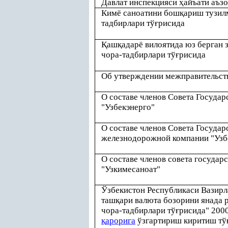
Давлат инспекцияси
ҳ
айъати аъзо
Кимё саноатини бош
қ
ариш тузил
тадбирлари тў
ғ
рисида
Қ
аш
қ
адарё вилоятида юз берган 
чора-тадбирлари тў
ғ
рисида
Об утверждении межправительст
О составе членов Совета Госуда
"Узбекэнерго"
О составе членов Совета Госуда
железнодорожной компании "Узб
О составе членов совета госуда
"Узкимесаноат"
Ўзбекистон Республикаси Вазир
таш
қ
ари валюта бозорини янада 
чора-тадбирлари тў
ғ
рисида" 200
қ
арорига
ўзгартириш киритиш тў