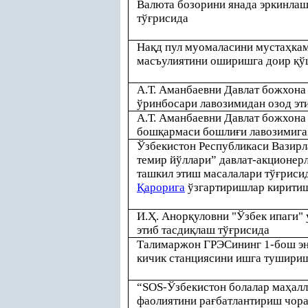
Валюта бозорини янада эркинла
тў
ғ
рисида
На
қ
д пул муомаласини муста
ҳ
ка
масъулиятини оширишга доир
қ
ў
А.Т. Аманбаевни Давлат божхон
ўринбосари лавозимидан озод эт
А.Т. Аманбаевни Давлат божхон
бош
қ
армаси бошли
ғ
и лавозимига
Ўзбекистон Республикаси Вазир
темир йўллари” давлат-акционер
ташкил этиш масалалари тў
ғ
рисид
Қ
арорига
ўзгартиришлар киритиш
И.
Ҳ
. Анор
қ
уловни "Ўзбек ипаги
этиб тасди
қ
лаш тў
ғ
рисида
Талимаржон ГРЭСининг 1-бош эн
кичик станциясини ишга тушири
“SOS-Ўзбекистон болалар ма
ҳ
ал
фаолиятини ра
ғ
батлантириш чора