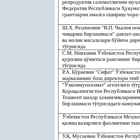
репродуктив саломатлигини му
ҳ
Федератив Республикаси
Ҳ
укума
грантларни амалга ошириш чора-
Ш.Х. Ра
ҳ
имовни "В.П. Чкалов но
чи
қ
ариш бирлашмаси" давлат-ак
ва молия масалалари бўйича дир
тў
ғ
рисида
С.М. Ниязовни Ўзбекистон Респуб
қ
урилиш
қ
ўмитаси раисининг би
тў
ғ
рисида
Р.А. Бўриевни "Сифат" Ўзбекисто
марказининг бош директори этиб
"Ўзкоммунхизмат" агентлиги тў
ғ
Қ
ора
қ
алпо
ғ
истон Республикаси В
Тошкент ша
ҳ
ар
ҳ
окимликларини
бирлашмаси тў
ғ
рисидаги намуна
Ўзбекистон Республикаси Ме
ҳ
нат
қ
илиш вазирлиги фаолиятини таш
У.
Қ
. Мусаевни Ўзбекистон Респу