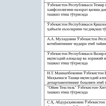
Ўзбекистон Республикаси Темир 
хавфсизлигини назорат
қ
илиш да
ташкил этиш тў
ғ
рисида
Ўзбекистон Республикаси
Қ
ишло
ҳ
айъати аъзоларини тасди
қ
лаш т
А.А. Мухидовни Ўзбекистон Рес
котибиятининг мудири этиб тайи
Ўзбекистон Республикаси Вазир
и
қ
тисодий ало
қ
алар ва хорижий 
ташкил этиш тў
ғ
рисида
Н.Т. Маннапбековни Ўзбекистон 
Ма
ҳ
камаси Таш
қ
и и
қ
тисодий ало
департаментининг бошли
ғ
и этиб
"Ойим Текстиль" Ўзбекистон-Хи
ташкил этиш тў
ғ
рисида
С.
Ҳ
. Абдура
ҳ
имовни Ўзбекистон 