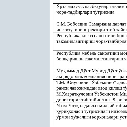
Ўрта махсус, касб-
ҳ
унар таълим
чора-тадбирлари тў
ғ
рисида
С.М. Бобоевни Самар
қ
анд давла
институтининг ректори этиб тайи
Республика
қ
о
ғ
оз саноатини бош
такомиллаштириш чора-тадбирла
Республика мебель саноатини мо
бош
қ
аришни такомиллаштириш ч
Му
ҳ
аммад Дўст Мурод Дўст ў
ғ
л
акциядорлик компаниясининг раи
Т.М. Юнусовни "Ўзбеккино" давл
раиси лавозимидан озод
қ
илиш т
М.
Ҳ
азрат
қ
уловни Ўзбекистон Ми
директори этиб тайинлаш тў
ғ
рис
Угом-Чот
қ
ол давлат миллий табиа
қ
ўри
қ
хонаси тў
ғ
рисидаги низомл
ўрмон хўжалиги корхоналари уст