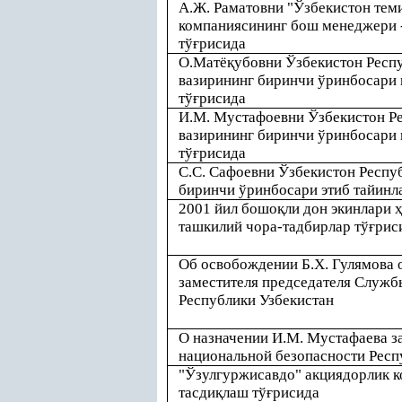
А.Ж. Раматовни "Ўзбекистон тем
компаниясининг бош менеджери 
тў
ғ
рисида
О.Матё
қ
убовни Ўзбекистон Респ
вазирининг биринчи ўринбосари
тў
ғ
рисида
И.М. Мустафоевни Ўзбекистон Р
вазирининг биринчи ўринбосари
тў
ғ
рисида
С.С. Сафоевни Ўзбекистон Респу
биринчи ўринбосари этиб тайинл
2001 йил бошо
қ
ли дон экинлари
ташкилий чора-тадбирлар тў
ғ
рис
Об освобождении Б.Х. Гулямова 
заместителя председателя Служб
Республики Узбекистан
О назначении И.М. Мустафаева з
национальной безопасности Респ
"Ўзулгуржисавдо" акциядорлик к
тасди
қ
лаш тў
ғ
рисида