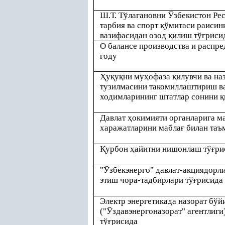
Ш.Т. Тўлагановни Ўзбекистон Ре
тарбия ва спорт
қ
ўмитаси раисин
вазифасидан озод
қ
илиш тў
ғ
риси
О балансе производства и распре
году
Ҳ
у
қ
у
қ
ни му
ҳ
офаза
қ
илувчи ва н
тузилмасини такомиллаштириш в
ходимларининг штатлар сонини
қ
Давлат
ҳ
окимияти органларига м
харажатларини мабла
ғ
билан таъ
Қ
урбон
ҳ
айитни нишонлаш тў
ғ
ри
"Ўзбекэнерго" давлат-акциядорл
этиш чора-тадбирлари тў
ғ
рисида
Электр энергетикада назорат бўй
("Ўздавэнергоназорат" агентлиги
тў
ғ
рисида