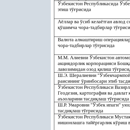
Ўзбекистон Республикасида Ўзб
этиш тў
ғ
рисида
Аёллар ва ўсиб келаётган авлод с
қ
ўшимча чора-тадбирлар тў
ғ
рис
Валюта алмаштириш операцияла
чора-тадбирлар тў
ғ
рисида
М.М. Алиевни Ўзбекистон автомо
акциядорлик корпорацияси Бош
қ
лавозимидан озод
қ
илиш тў
ғ
риси
Ш.Э. Шералиевни "Ўзбекчармпо
раисининг ўринбосари этиб тасд
Ўзбекистон Республикаси Вазир
Геодезия, картография ва давлат
аъзоларини тасди
қ
лаш тў
ғ
рисида
Ш.Р. Умаровни "Ўзбек ипаги" ую
тасди
қ
лаш тў
ғ
рисида
Ўзбекистон Республикаси Муста
нишонлашга тайёргарлик кўриш в