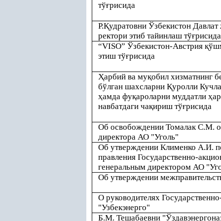
тў
ғ
рисида
Р.
Қ
удратовни Ўзбекистон Давлат
ректори этиб тайинлаш тў
ғ
рисида
“VISO” Ўзбекистон-Австрия
қ
ўш
этиш тў
ғ
рисида
Ҳ
арбий ва му
қ
обил хизматнинг б
бўлган шахсларни
Қ
уролли Кучл
ҳ
амда фу
қ
ароларни муддатли
ҳ
ар
навбатдаги ча
қ
ириш тў
ғ
рисида
Об освобождении Томалак С.М. о
директора АО "Уголь"
Об утверждении Клименко А.И. п
правления Государственно-акцио
генеральным директором АО "Уг
Об утверждении межправительст
О руководителях Государственно
"Узбекэнерго"
Б.М. Тешабаевни "Ўздавэнергона