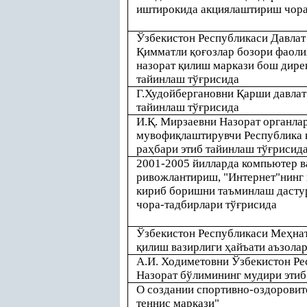
иштирокида акциялаштириш чора
Ўзбекистон Республикаси Давла
Қ
имматли
қ
о
ғ
озлар бозори фаол
назорат
қ
илиш маркази бош дире
тайинлаш тў
ғ
рисида
Г.Худойбергановни
Қ
арши давлат
тайинлаш тў
ғ
рисида
И.
Қ
. Мирзаевни Назорат органла
мувофи
қ
лаштирувчи Республика
ра
ҳ
бари этиб тайинлаш тў
ғ
рисид
2001-2005 йилларда компьютер в
ривожлантириш, "Интернет"нинг 
кириб боришни таъминлаш дасту
чора-тадбирлари тў
ғ
рисида
Ўзбекистон Республикаси Ме
ҳ
нат
қ
илиш вазирлиги
ҳ
айъати аъзола
А.И. Ходиметовни Ўзбекистон Ре
Назорат бўлимининг мудири этиб
О создании спортивно-оздоровит
теннис маркази"