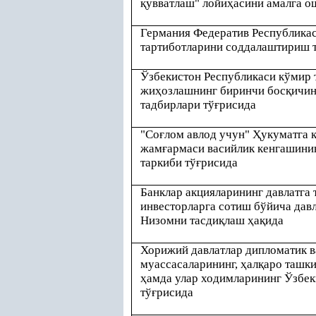
қ
увватлаш" лойи
ҳ
асини амалга о
Германия Федератив Республика
тартиботларини соддалаштириш 
Ўзбекистон Республикаси кўмир 
жи
ҳ
озлашнинг биринчи бос
қ
ичин
тадбирлари тў
ғ
рисида
"Со
ғ
лом авлод учун"
Ҳ
укуматга
жам
ғ
армаси васийлик кенгашини
таркиби тў
ғ
рисида
Банклар акцияларининг давлатга
инвесторларга сотиш бўйича давл
Низомни тасди
қ
лаш
ҳ
а
қ
ида
Хорижий давлатлар дипломатик в
муассасаларининг,
ҳ
ал
қ
аро ташки
ҳ
амда улар ходимларининг Ўзбек
тў
ғ
рисида