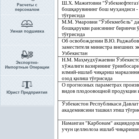
Ш.Х. Мажитовни "Ўзбекнефтегаз
Расчеты с
бош
қ
арувининг бош му
ҳ
андиси 
персоналом
тў
ғ
рисида
М.М. Умаровни "Ўзбекмебель" д
бош
қ
арукви раисининг биринчи 
Умная подшивка
тў
ғ
рисида
Об освобождении В.Ю. Раджабов
заместителя министра внешних э
Узбекистан
Н.М. Ма
ҳ
мудхўжаевни Ўзбекист
Экспортно-
хўжалиги вазирининг ўринбосари
Импортные Операции
илмий-ишлаб чи
қ
ариш марказини
озод
қ
илиш тў
ғ
рисида
О прогнозных параметрах произв
видов плодоовощной продукции и
Юрист Предприятия
Ўзбекистон Республикаси Давлат
академиясини ташкил этиш тў
ғ
ри
Наманган "Карбонам" акциядорл
учун целлюлоза ишлаб чи
қ
аришин