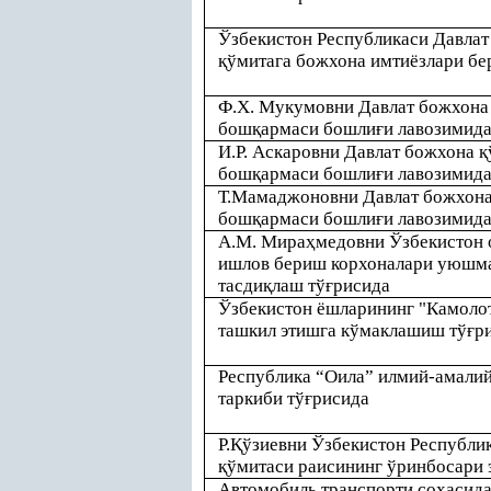
Ўзбекистон Республикаси Давлат
қ
ўмитага божхона имтиёзлари бе
Ф.Х. Мукумовни Давлат божхон
бош
қ
армаси бошли
ғ
и лавозимида
И.Р. Аскаровни Давлат божхона
қ
бош
қ
армаси бошли
ғ
и лавозимида
Т.Мамаджоновни Давлат божхон
бош
қ
армаси бошли
ғ
и лавозимида
А.М. Мира
ҳ
медовни Ўзбекистон
ишлов бериш корхоналари уюшма
тасди
қ
лаш тў
ғ
рисида
Ўзбекистон ёшларининг "Камоло
ташкил этишга кўмаклашиш тў
ғ
р
Республика “Оила” илмий-амали
таркиби тў
ғ
рисида
Р.
Қ
ўзиевни Ўзбекистон Республик
қ
ўмитаси раисининг ўринбосари 
Автомобиль транспорти со
ҳ
асид