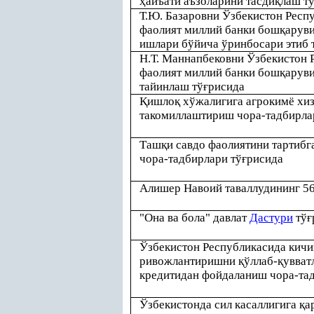
ҳ
айъати аъзоларини тасди
қ
лаш т
Т.Ю. Базаровни Ўзбекистон Респ
фаолият миллий банки бош
қ
аруви
ишлари бўйича ўринбосари этиб 
Н.Т. Маннапбековни Ўзбекистон 
фаолият миллий банки бош
қ
аруви
тайинлаш тў
ғ
рисида
Қ
ишло
қ
хўжалигига агрокимё хи
такомиллаштириш чора-тадбирла
Таш
қ
и савдо фаолиятини тартиб
чора-тадбирлари тў
ғ
рисида
Алишер Навоий таваллудининг 5
"Она ва бола" давлат
Дастури
тў
ғ
Ўзбекистон Республикасида кичик
ривожлантиришни
қ
ўллаб-
қ
увват
кредитидан фойдаланиш чора-тад
Ўзбекистонда сил касаллигига
қ
а