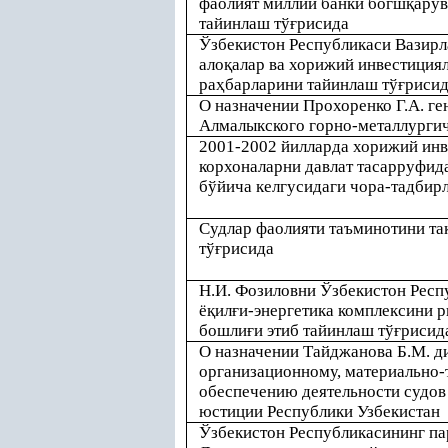
фаолият миллий банки богш
қ
арув
тайинлаш тў
ғ
рисида
Ўзбекистон Республикаси Вазир
ало
қ
алар ва хорижий инвестиция
ра
ҳ
барларини тайинлаш тў
ғ
риси
О назначении Прохоренко Г.А. г
Алмалыкского горно-металлургич
2001-2002 йилларда хорижий инв
корхоналарни давлат тасарруфид
бўйича келгусидаги чора-тадбирл
Судлар фаолияти таъминотини т
тў
ғ
рисида
Н.И. Фозиловни Ўзбекистон Респ
ё
қ
ил
ғ
и-энергетика комплексини 
бошли
ғ
и этиб тайинлаш тў
ғ
рисид
О назначении Тайджанова Б.М. д
организационному, материально
обеспечению деятельности судов
юстиции Республики Узбекистан
Ўзбекистон Республикасининг па