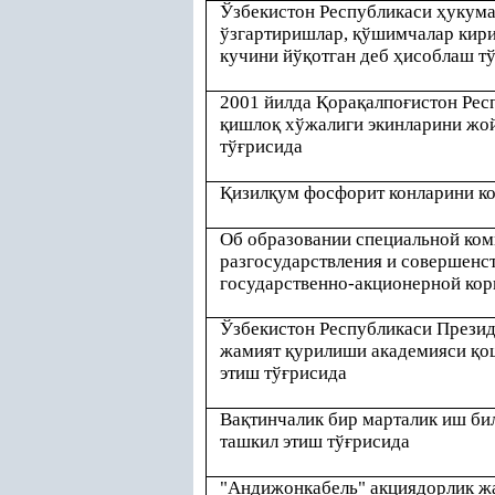
Ўзбекистон Республикаси
ҳ
укума
ўзгартиришлар,
қ
ўшимчалар кир
кучини йў
қ
отган деб
ҳ
исоблаш т
2001 йилда
Қ
ора
қ
алпо
ғ
истон Рес
қ
ишло
қ
хўжалиги экинларини жо
тў
ғ
рисида
Қ
изил
қ
ум фосфорит конларини к
Об образовании специальной ком
разгосударствления и совершенс
государственно-акционерной кор
Ўзбекистон Республикаси Прези
жамият
қ
урилиши академияси
қ
о
этиш тў
ғ
рисида
Ва
қ
тинчалик бир марталик иш би
ташкил этиш тў
ғ
рисида
"Андижонкабель" акциядорлик ж