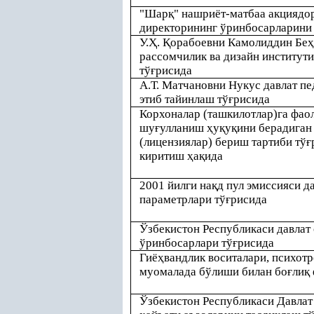
"Шар
қ
" нашриёт-матбаа акциядо
директорининг ўринбосарларини
У.
Ҳ
.
Қ
орабоевни Камолиддин Бе
ҳ
рассомчилик ва дизайн институти
тў
ғ
рисида
А.Т. Матчановни Нукус давлат пе
этиб тайинлаш тў
ғ
рисида
Корхоналар (ташкилотлар)га фао
шу
ғ
улланиш
ҳ
у
қ
у
қ
ини берадиган
(лицензиялар) бериш тартиби тў
ғ
киритиш
ҳ
а
қ
ида
2001 йилги на
қ
д пул эмиссияси д
параметрлари тў
ғ
рисида
Ўзбекистон Республикаси давлат
ўринбосарлари тў
ғ
рисида
Гиё
ҳ
вандлик воситалари, психот
муомалада бўлиши билан бо
ғ
ли
қ
Ўзбекистон Республикаси Давлат