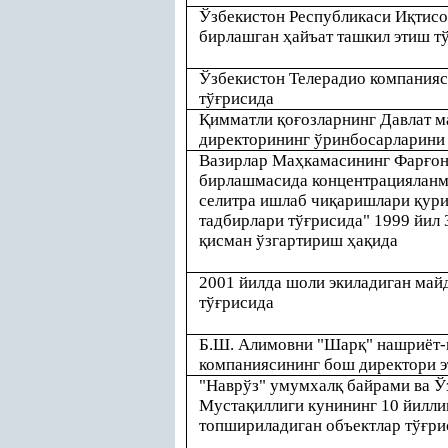
Ўзбекистон Республикаси И
қ
тисо
бирлашган
ҳ
айъат ташкил этиш т
Ўзбекистон Телерадио компания
тў
ғ
рисида
Қ
имматли
қ
о
ғ
озларнинг Давлат 
директорининг ўринбосарларини
Вазирлар Ма
ҳ
камасининг Фар
ғ
он
бирлашмасида концентрацияланма
селитра ишлаб чи
қ
аришлари
қ
ури
тадбирлари тў
ғ
рисида" 1999 йил 
қ
исман ўзгартириш
ҳ
а
қ
ида
2001 йилда шоли экиладиган май
тў
ғ
рисида
Б.Ш. Алимовни "Шар
қ
" нашриёт-
компаниясининг бош директори э
"Наврўз" умумхал
қ
байрами ва Ў
Муста
қ
иллиги кунининг 10 йилл
топшириладиган объектлар тў
ғ
ри