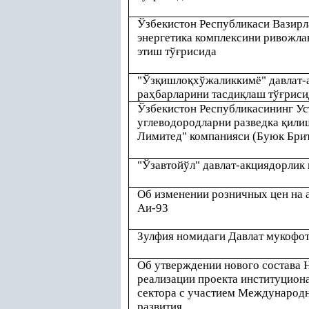
Ўзбекистон Республикаси Вазир
энергетика комплексини ривожл
этиш тў
ғ
рисида
"Ўз
қ
ишло
қ
хўжаликкимё" давлат-
ра
ҳ
барларини тасди
қ
лаш тў
ғ
риси
Ўзбекистон Республикасининг Ус
углеводородларни разведка
қ
или
Лимитед" компанияси (Буюк Брит
"Ўзавтойўл" давлат-акциядорлик 
Об изменении розничных цен на а
Аи-93
Зулфия номидаги Давлат мукофот
Об утверждении нового состава 
реализации проекта институцион
сектора с участием Международн
развития