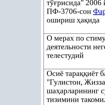
тў
ғ
рисида" 2006 
ПФ-3706-сон
Фа
ошириш
ҳ
а
қ
ида
О мерах по стим
деятельности не
телестудий
Осиё тара
ққ
иёт 
"Гулистон, Жизз
ша
ҳ
арларининг с
тизимини таком