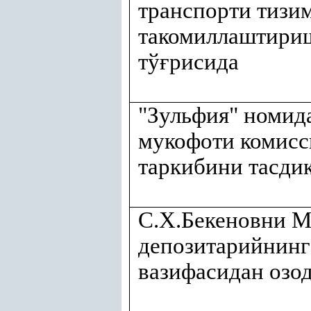
транспорти тизи
такомиллаштириш
тў
ғ
рисида
"Зульфия" номид
мукофоти комисс
таркибини тасди
С.Х.Бекеновни М
депозитарийнинг
вазифасидан озо