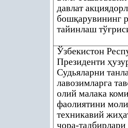
давлат акциядор
бош
қ
арувининг р
тайинлаш тў
ғ
рис
Ўзбекистон Респ
Президенти
ҳ
узу
Судьяларни танл
лавозимларга та
олий малака ком
фаолиятини моли
техникавий жи
ҳ
а
чора-тадбирлари 