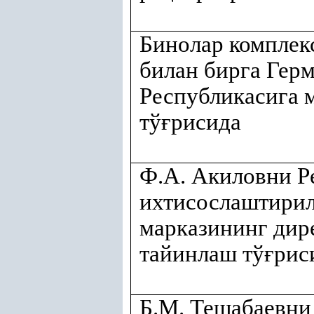
Бинолар комплек
билан бирга Гер
Республикасига 
тў
ғ
рисида
Ф.А. Акиловни Р
ихтисослаштирил
марказининг дир
тайинлаш тў
ғ
рис
Б.М. Тешабаевни