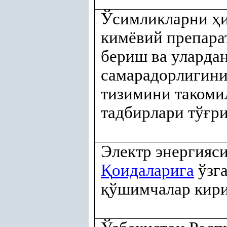
Ўсимликларни
ҳ
кимёвий препара
бериш ва уларда
самарадорлигини
тизимини такоми
тадбирлари тў
ғ
р
Электр энергияс
Қ
оидаларига
ўзг
қ
ўшимчалар кир