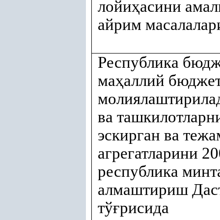
лойи
ҳ
асини ама
айрим масалалар
Республика бюдж
ма
ҳ
аллий бюдже
молиялаштирилад
ва ташкилотларн
эскирган ва тежа
агрегатларини 2
республика минт
алмаштириш Дас
тў
ғ
рисида