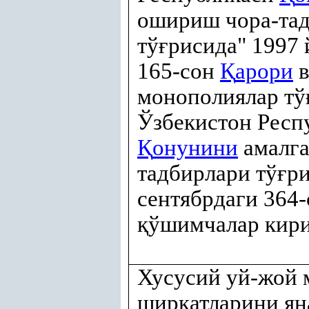
ошириш чора-та
тў
ғ
рисида" 1997 
165-сон
Қ
арори
в
монополиялар тў
Ўзбекистон Респ
Қ
онунини
амалга
тадбирлари тў
ғ
ри
сентябрдаги 364
қ
ўшимчалар кир
Хусусий уй-жой 
ширкатларини ян