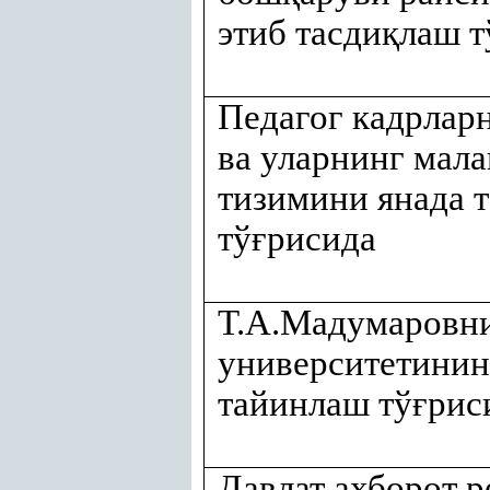
этиб тасди
қ
лаш т
Педагог кадрлар
ва уларнинг мал
тизимини янада 
тў
ғ
рисида
Т.А.Мадумаровн
университетинин
тайинлаш тў
ғ
рис
Давлат ахборот 