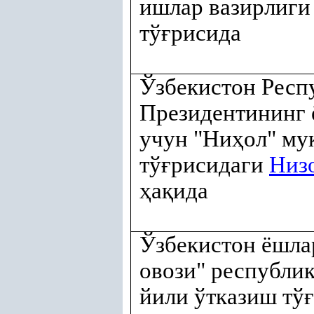
ишлар вазирлиг
тў
ғ
рисида
Ўзбекистон Респ
Президентининг 
учун "Ни
ҳ
ол" му
тў
ғ
рисидаги
Низ
ҳ
а
қ
ида
Ўзбекистон ёшла
овози" республи
йили ўтказиш тў
ғ