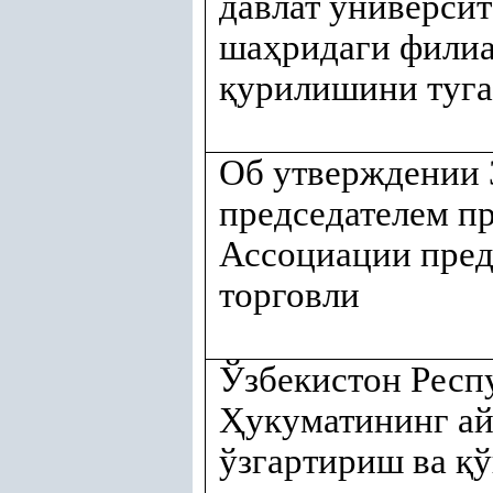
давлат универси
ша
ҳ
ридаги фили
қ
урилишини туга
Об утверждении 
председателем п
Ассоциации пред
торговли
Ўзбекистон Респ
Ҳ
укуматининг а
ўзгартириш ва
қ
ў