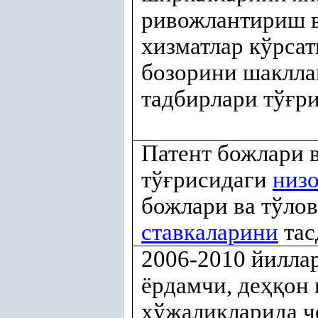
ривожлантириш в
хизматлар кўрса
бозорини шаклла
тадбирлари тў
ғ
р
Патент божлари 
тў
ғ
рисидаги
низ
божлари ва тўло
ставкаларини
тас
2006-2010 йилла
ёрдамчи, де
ҳқ
он 
хўжаликларида ч