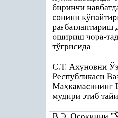
биринчи навбатд
сонини кўпайти
ра
ғ
батлантириш 
ошириш чора-та
тў
ғ
рисида
С.Т. Ахуновни Ў
Республикаси Ва
Ма
ҳ
камасининг 
мудири этиб тай
В.Э. Осокинни "