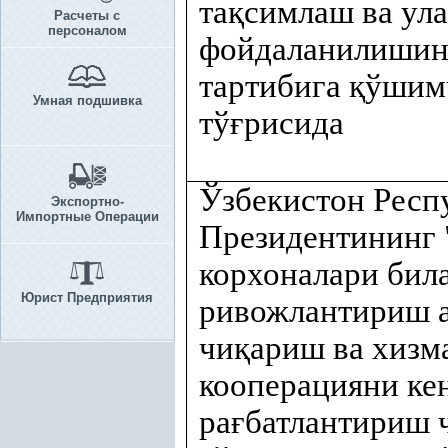
та
қ
симлаш ва ул
Расчеты с
персоналом
фойдаланилишин
тартибига
қ
ўшим
Умная подшивка
тў
ғ
рисида
Ўзбекистон Респ
Экспортно-
Импортные Операции
Президентининг 
корхоналари бил
Юрист Предприятия
ривожлантириш 
чи
қ
ариш ва хизм
кооперацияни ке
ра
ғ
батлантириш 