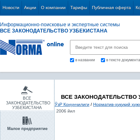
Новости
Акции
О компании
Тарифы
Публичная оферта
К
Информационно-поисковые и экспертные системы
ВСЕ ЗАКОНОДАТЕЛЬСТВО УЗБЕКИСТАНА
в названии
в тексте документ
ВСЕ ЗАКОНОДАТЕЛЬСТВО 
ВСЕ
ЗАКОНОДАТЕЛЬСТВО
ЎзР Конунчилиги
/
Норматив-ҳуқуқий ҳуж
УЗБЕКИСТАНА
2006 йил
Малое предприятие