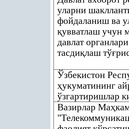
уларни шакллант
фойдаланиш ва 
қ
увватлаш учун 
давлат органлар
тасди
қ
лаш тў
ғ
ри
Ўзбекистон Респ
ҳ
укуматининг а
ўзгартиришлар к
Вазирлар Ма
ҳ
ка
"Телекоммуникац
фаолият кўрсат