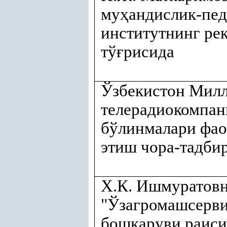
му
ҳ
андислик-пед
институтнинг ре
тў
ғ
рисида
Ўзбекистон Мил
телерадиокомпа
бўлинмалари фао
этиш чора-тадби
Х.К. Ишмуратов
"Ўзагромашсерв
бош
қ
аруви раис