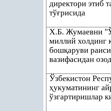
директори этиб т
тў
ғ
рисида
Х.Б. Жумаевни "
миллий холдинг 
бош
қ
аруви раис
вазифасидан озо
Ўзбекистон Респ
ҳ
укуматининг а
ўзгартиришлар к