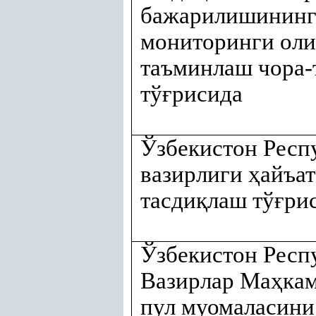
бажарилишининг
мониторинги ол
таъминлаш чора-
тў
ғ
рисида
Ўзбекистон Респ
вазирлиги
ҳ
айъат
тасди
қ
лаш тў
ғ
ри
Ўзбекистон Респ
Вазирлар Ма
ҳ
ка
пул муомаласини