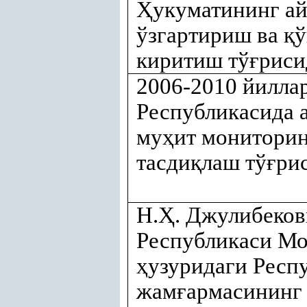
Ҳ
укуматининг а
ўзгартириш ва
қ
ў
киритиш тў
ғ
риси
2006-2010 йилла
Республикасида 
му
ҳ
ит монитори
тасди
қ
лаш тў
ғ
ри
Н.
Ҳ
. Джулибеков
Республикаси Мо
ҳ
узуридаги Респ
жам
ғ
армасининг