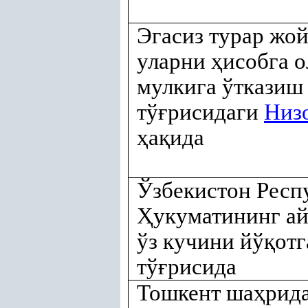
Эгасиз турар жо
уларни
ҳ
исобга о
мулкига ўтказиш
тў
ғ
рисидаги
Низ
ҳ
а
қ
ида
Ўзбекистон Респ
Ҳ
укуматининг а
ўз кучини йў
қ
отг
тў
ғ
рисида
Тошкент ша
ҳ
рид