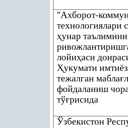
"Ахборот-комму
технологиялари 
ҳ
унар таълимини
ривожлантиришг
лойи
ҳ
аси доирас
Ҳ
укумати имтиёз
тежалган мабла
ғ
фойдаланиш чора
тў
ғ
рисида
Ўзбекистон Респ