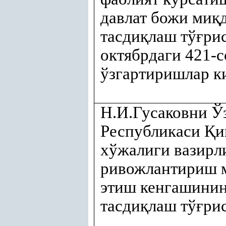
давлат божи ми
қ
тасди
қ
лаш тў
ғ
ри
октябрдаги 421-
ўзгартиришлар 
Н.И.Гусаковни Ў
Республикаси
Қ
и
хўжалиги вазирл
ривожлантириш 
этиш кенгашинин
тасди
қ
лаш тў
ғ
ри