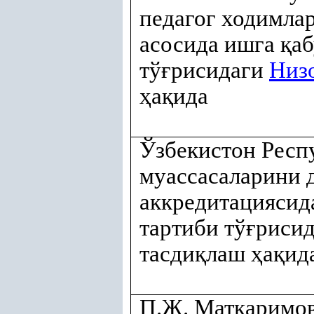
педагог ходимла
асосида ишга
қ
а
тў
ғ
рисидаги
Низ
ҳ
а
қ
ида
Ўзбекистон Респ
муассасаларини 
аккредитациясид
тартиби тў
ғ
риси
тасди
қ
лаш
ҳ
а
қ
ид
П.Ж. Маткаримо