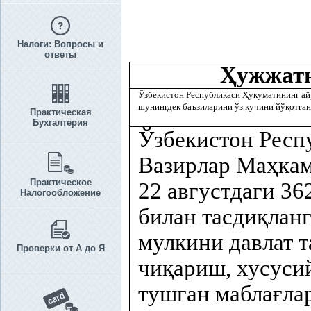
Налоги: Вопросы и
ответы
Ҳ
ужжат
Ўзбекистон Республикаси
Ҳ
укуматининг а
шунингдек баъзиларини ўз кучини йў
қ
отга
Практическая
Бухгалтерия
Ўзбекистон Респ
Вазирлар Ма
ҳ
ка
Практическое
22 августдаги 36
Налогообложение
билан тасди
қ
ланг
мулкини давлат 
Проверки от А до Я
чи
қ
ариш, хусус
тушган мабла
ғ
ла