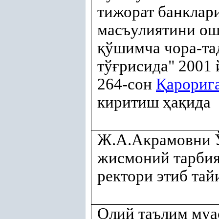
тижорат банклар
масъулиятини о
қ
ўшимча чора-та
тў
ғ
рисида" 2001
264-сон
Қ
арориг
киритиш
ҳ
а
қ
ида
Ж.А.Акрамовни Ў
жисмоний тарбия
ректори этиб тай
Олий таълим муа