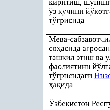
киритиш, шунинг
ўз кучини йў
қ
отг
тў
ғ
рисида
Мева-сабзавотчи
со
ҳ
асида агроса
ташкил этиш ва 
фаолиятини йўл
тў
ғ
рисидаги
Низ
ҳ
а
қ
ида
Ўзбекистон Респ