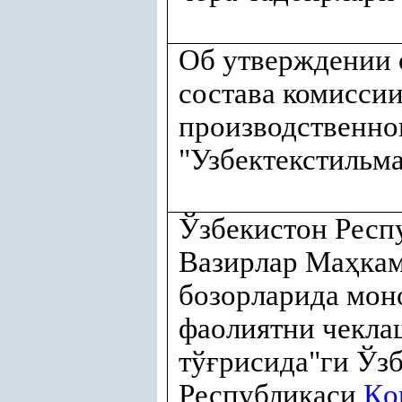
Об утверждении 
состава комисси
производственно
"Узбектекстильм
Ўзбекистон Респ
Вазирлар Ма
ҳ
ка
бозорларида мон
фаолиятни чекла
тў
ғ
рисида"ги Ўз
Республикаси
Қ
о