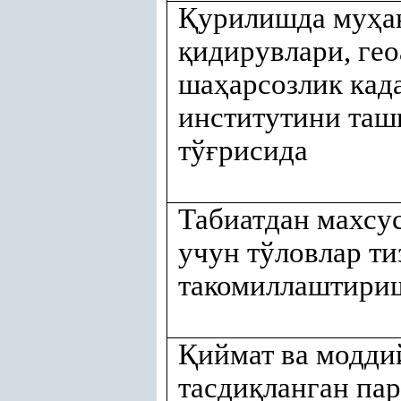
Қ
урилишда му
ҳ
а
қ
идирувлари, гео
ша
ҳ
арсозлик кад
институтини таш
тў
ғ
рисида
Табиатдан махсу
учун тўловлар т
такомиллаштири
Қ
иймат ва модди
тасди
қ
ланган па