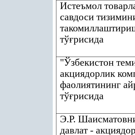
Истеъмол товарл
савдоси тизимин
такомиллаштириш
тў
ғ
рисида
"Ўзбекистон теми
акциядорлик ком
фаолиятининг ай
тў
ғ
рисида
Э.Р. Шаисматовн
давлат - акциядо