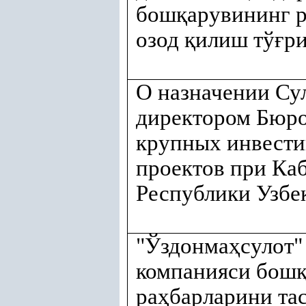
бош
қ
арувининг 
озод
қ
илиш тў
ғ
р
О назначении Сул
директором Бюро
крупных инвест
проектов при Ка
Республики Узбе
"Ўздонма
ҳ
сулот"
компанияси бош
ра
ҳ
барларини та