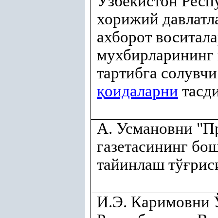
Ўзбекистон Респ
хорижий давлатл
ахборот воситал
мухбирларининг 
тартибга солувч
қ
оидаларни
тасд
А. Усмановни "П
газетасининг бо
тайинлаш тў
ғ
рис
И.Э. Каримовни 