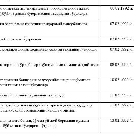
англи металл парчалари
ҳ
амда чи
қ
индиларини етказиб
06.02.1992 й.
) бўйича давлат буюртмасини тасди
қ
лаш тў
ғ
рисида
ш республика пунктининг идоравий мансублиги ва
07.02.1992 й.
у
қ
обил хизмат тў
ғ
рисида
07.02.1992 й.
окимликларининг ходимлари сони ва тахминий тузилиши
07.02.1992 й.
 вазирининг ўринбосари
қ
ўшимча лавозимини жорий этиш
08.02.1992 й.
ат мулкини бош
қ
ариш ва хусусийлаштириш
қ
ўмитаси
10.02.1992 й.
тини ташкил этиш тў
ғ
рисида
я вазирлигининг тузилиши тў
ғ
рисида
11.02.1992.й.
 но
ҳ
иясидаги олий ў
қ
ув юртлари ша
ҳ
арчаси
ҳ
удудида
11.02.1992 й.
ариш
ҳ
удудий органларини тузиш тў
ғ
рисида
ан хизматга бо
ғ
ли
қ
бўлган уй-жой берилиши мумкин
13.02.1992 й.
нг Рўйхатини тўлдириш тў
ғ
рисида