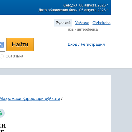
Сегодня: 06 августа 2026 г.
Дата обновления базы: 05 августа 2026 г.
Русский
Ўзбекча
O'zbekcha
язык интерфейса
Вход / Регистрация
Оба языка
 Маҳкамаси Қарорлари рўйхати
/
СИ