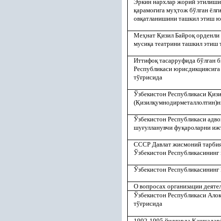
Эркин нархлар жорий этилиши 
қ
арамо
ғ
ига му
ҳ
тож бўлган ёл
ғ
и
ов
қ
атланишини ташкил этиш 
Ме
ҳ
нат
Қ
изил Байро
қ
орденли
муси
қ
а театрини ташкил этиш 
Иттифо
қ
тасарруфида бўлган б
Республикаси юрисдикциясига 
тў
ғ
рисида
Ўзбекистон Республикаси
Қ
из
(
Қ
изил
қ
умнодирметаллолтин)
Ўзбекистон Республикаси адво
шу
ғ
улланувчи фу
қ
ароларни и
СССР Давлат жисмоний тарбия
Ўзбекистон Республикасининг
Ўзбекистон Республикасининг
О вопросах организации деяте
Ўзбекистон Республикаси Ало
тў
ғ
рисида
1992-1995 йилларда
Қ
аш
қ
адар