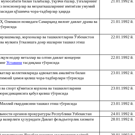
муносабати билан талабалар, ў
қ
увчи ёшлар, ўзгаларнинг
21.01.1992 й.
з пенсионерлар ва ме
ҳ
наткашларнинг имтиёзли умумий
юзасидан
қ
ўшимча чора-тадбирлар
ҳ
а
қ
ида
Ҳ
. Олимжон номидаги Самар
қ
анд вилоят давлат драма ва
21.01.1992 й.
тў
ғ
рисида
ирлашмалар, корхоналар ва ташкилотларни Ўзбекистон
22.01.1992 й.
ва мулкига ўтказишга доир ишларни ташкил этиш
ил
қ
ум нодир металлар ва олтин давлат концерни
22.01.1992 й.
нинг
Уставини
тасди
қ
лаш тў
ғ
рисида
катлар коллегияларида адвокатлик амалиёти билан
23.01.1992 й.
жтимоий
ҳ
имоя
қ
илиш чора-тадбирлари тў
ғ
рисида
 ва спорт
қ
ўмитаси корхона ва ташкилотларини
23.01.1992 й.
 юрисдикциясига
қ
абул
қ
илиш тў
ғ
рисида
 Миллий гвардиясини ташкил этиш тў
ғ
рисида
23.01.1992 й.
льности органов прокуратуры Республики Узбекистан
24.01.1992 й.
қ
а вазирлиги
ҳ
узуридаги Давлат фельдъегерлик хизмати
28.01.1992 й.
ё вилоятидаги Яккабо
ғ
но
ҳ
ияси а
ҳ
олисининг
ҳ
аётий
29.01.1992 й.