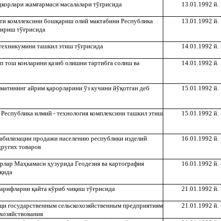
дкорлари жам
ғ
армаси масалалари тў
ғ
рисида
13.01.1992 й.
ти комллексини бош
қ
ариш олий мактабини Республика
13.01.1992 й.
тириш тў
ғ
рисида
техникумини ташкил этиш тў
ғ
рисида
14.01.1992 й.
оп тош конларини
қ
азиб олишни тартибга солиш ва
14.01.1992 й.
уматининг айрим
қ
арорларини ўз кучини йў
қ
отган деб
15.01.1992 й.
 Республика илмий - технология комплексини ташкил этиш
15.01.1992 й.
табилизации продажи населению республики изделий
16.01.1992 й.
других товаров
ирлар Ма
ҳ
камаси
ҳ
узурида Геодезия ва картография
16.01.1992 й.
қ
ида
 тарифларни
қ
айта кўриб чи
қ
иш тў
ғ
рисида
21.01.1992 й.
щи государственным сельскохозяйственным предприятиям
21.01.1992 й.
хозяйствования