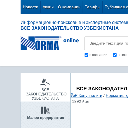
Новости
Акции
О компании
Тарифы
Публичная 
Информационно-поисковые и экспертные систем
ВСЕ ЗАКОНОДАТЕЛЬСТВО УЗБЕКИСТАНА
в названии
в тек
ВСЕ ЗАКОНОДАТЕЛ
ВСЕ
ЗАКОНОДАТЕЛЬСТВО
ЎзР Конунчилиги
/
Норматив-ҳ
УЗБЕКИСТАНА
1992 йил
Малое предприятие