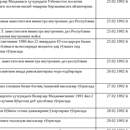
ирлар Ма
ҳ
камаси
ҳ
узуридаги Ўзбекистон зоология
25.02.1992 й.
аги зоология ишлаб чи
қ
ариш бирлашмасига айлантириш
первым заместителем министра внутренних дел Республики
25.02.1992 й.
.Т. заместителем министра внутренних дел Республики
25.02.1992 й.
вления внутренних войск
оветининг 1986 йил 22 январдаги 43-сон
қ
арори билан
25.02.1992 й.
убликаси колхозларида ме
ҳ
натга
ҳ
а
қ
тўлашга оид
тиш тў
ғ
рисида
 Х. заместителем министра внутренних дел республики
25.02.1992 й.
аолиятини янада ривожлантириш чора-тадбирлари
26.02.1992 й.
кил этилиши билан бо
ғ
ли
қ
ташкилий масалалар тў
ғ
рисида
27.02.1992 й.
зиденти
ҳ
узуридаги Вазирлар Ма
ҳ
камасининг 1991 йил 2
27.02.1992 й.
з кучини йў
қ
отган деб
ҳ
исоблаш тў
ғ
рисида
ри бўйича сотиш
ҳ
ажмларини ўзгартириш тў
ғ
рисида
28.02.1992 й.
рнига тааллу
қ
ли масалалар тў
ғ
рисида
29.02.1992 й.