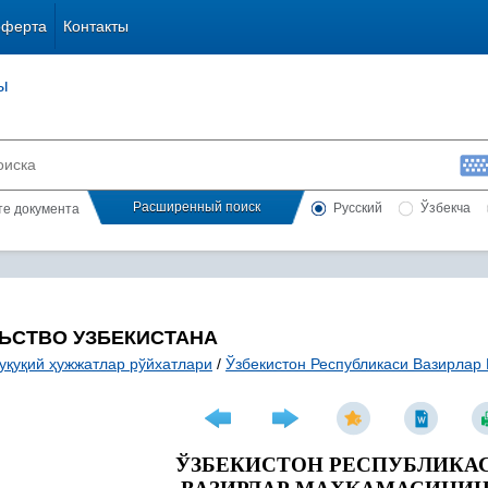
оферта
Контакты
ы
Расширенный поиск
Русский
Ўзбекча
сте документа
ЬСТВО УЗБЕКИСТАНА
уқуқий ҳужжатлар рўйхатлари
/
Ўзбекистон Республикаси Вазирлар
ЎЗБЕКИСТОН РЕСПУБЛИКА