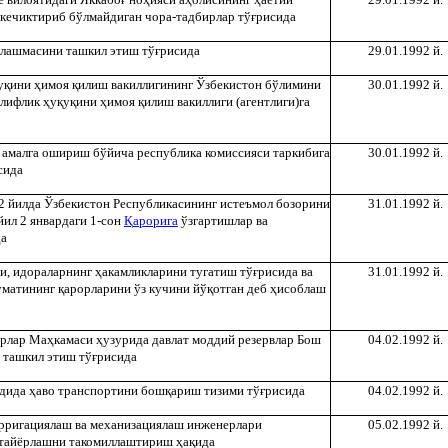
кечиктириб бўлмайдиган чора-тадбирлар тў
ғ
рисида
лашмасини ташкил этиш тў
ғ
рисида
29.01.1992 й.
у
қ
ини
ҳ
имоя
қ
илиш вакиллигининг Ўзбекистон бўлимини
30.01.1992 й.
ллифлик
ҳ
у
қ
у
қ
ини
ҳ
имоя
қ
илиш вакиллиги (агентлиги)га
 амалга ошириш бўйича республика комиссияси таркибига
30.01.1992 й.
сида
2 йилда Ўзбекистон Республикасининг истеъмол бозорини
31.01.1992 й.
йил 2 январдаги 1-сон
Қ
арорига
ўзгартишлар ва
да
и, идораларнинг
ҳ
акамликларини тугатиш тў
ғ
рисида ва
31.01.1992 й.
уматининг
қ
арорларини ўз кучини йў
қ
отган деб
ҳ
исоблаш
ирлар Ма
ҳ
камаси
ҳ
узурида давлат моддий резервлар Бош
04.02.1992 й.
и ташкил этиш тў
ғ
рисида
удида
ҳ
аво транспортини бош
қ
ариш тизими тў
ғ
рисида
04.02.1992 й.
рригациялаш ва механизациялаш инженерлари
05.02.1992 й.
 тайёрлашни такомиллаштириш
ҳ
а
қ
ида