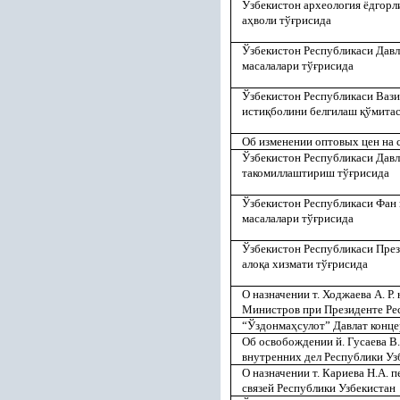
Ўзбекистон археология ёдгорл
а
ҳ
воли тў
ғ
рисида
Ўзбекистон Республикаси Давл
масалалари тў
ғ
рисида
Ўзбекистон Республикаси Ваз
исти
қ
болини белгилаш
қ
ўмитас
Об изменении оптовых цен на 
Ўзбекистон Республикаси Давл
такомиллаштириш тў
ғ
рисида
Ўзбекистон Республикаси Фан 
масалалари тў
ғ
рисида
Ўзбекистон Республикаси Пре
ало
қ
а хизмати тў
ғ
рисида
О назначении т. Ходжаева А. Р
Министров при Президенте Ре
“Ўздонма
ҳ
сулот” Давлат конц
Об освобождении й. Гусаева В.
внутренних дел Республики Уз
О назначении т. Кариева Н.А.
связей Республики Узбекистан