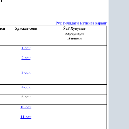
Г
Рус тилидаги матнига
қ
аранг
аси
Ҳ
ужжат сони
ЎзР
Ҳ
укумат
қ
арорлари
тўплами
1-сон
2-сон
3-сон
4-сон
6-сон
10-сон
11-сон