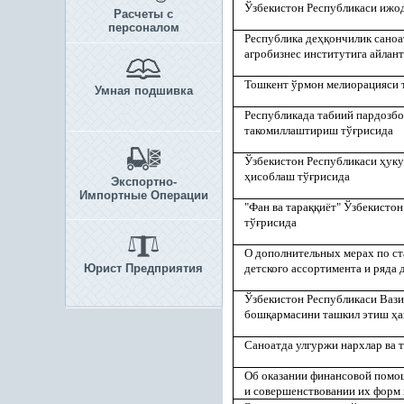
Ўзбекистон Республикаси ижо
Расчеты с
персоналом
Республика де
ҳқ
ончилик саноа
агробизнес институтига айлан
Тошкент ўрмон мелиорацияси 
Умная подшивка
Республикада табиий пардозб
такомиллаштириш тў
ғ
рисида
Ўзбекистон Республикаси
ҳ
ук
ҳ
исоблаш тў
ғ
рисида
Экспортно-
Импортные Операции
"Фан ва тара
ққ
иёт" Ўзбекистон
тў
ғ
рисида
О дополнительных мерах по с
Юрист Предприятия
детского ассортимента и ряда 
Ўзбекистон Республикаси Ваз
бош
қ
армасини ташкил этиш
ҳ
а
Саноатда улгуржи нархлар ва
Об оказании финансовой помо
и совершенствовании их форм 