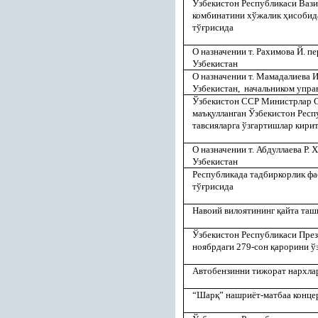
Ўзбекистон Республикаси Ваз
комбинатини хўжалик
ҳ
исобид
тў
ғ
рисида
О назначении т. Рахимова Й. 
Узбекистан
О назначении т. Мамадалиева И
Узбекистан, начальником упра
Ўзбекистон ССР Министрлар С
маъ
қ
улланган Ўзбекистон Респ
тавсияларга ўзгартишлар кири
О назначении т. Абдуллаева Р.
Узбекистан
Республикада тадбиркорлик ф
тў
ғ
рисида
Навоий вилоятининг
қ
айта таш
Ўзбекистон Республикаси Пре
ноябрдаги 279-сон
қ
арорини ў
Автобензинни тижорат нархла
“Шар
қ
” нашриёт-матбаа конце