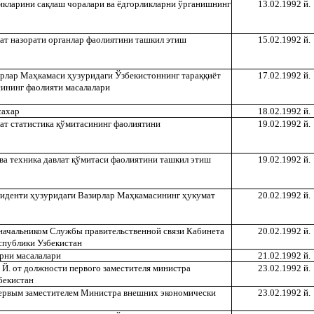
икларини са
қ
лаш чоралари ва ёдгорликларни ўрганишнинг
13.02.1992 й.
ат назорати органлар фаолиятини ташкил этиш
15.02.1992 й.
ирлар Ма
ҳ
камаси
ҳ
узуридаги Ўзбекистоннинг тара
ққ
иёт
17.02.1992 й.
ининг фаолияти масалалари
сахар
18.02.1992 й.
ат статистика
қ
ўмитасининг фаолиятини
19.02.1992 й.
ва техника давлат
қ
ўмитаси фаолиятини ташкил этиш
19.02.1992 й.
зиденти
ҳ
узуридаги Вазирлар Ма
ҳ
камасининг
ҳ
укумат
20.02.1992 й.
. начальником Службы правительственной связи Кабинета
20.02.1992 й.
спублики Узбекистан
ерни масалалари
21.02.1992 й.
 Й. от должности первого заместителя министра
23.02.1992 й.
бекистан
 первым заместителем Министра внешних экономически
23.02.1992 й.