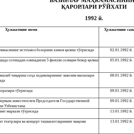
ВАЗИРЛАР МА
Ҳ
КАМАСИНИН
Қ
АРОРЛАРИ РЎЙХАТИ
1992 й.
Ҳ
ужжатнинг номи
Ҳ
ужжатнинг сан
бликасининг истеъмол бозорини химоя
қ
илиш тў
ғ
рисида
02.01.1992 й.
дида сотишдан олинадиган 5 фоизли соли
қ
ни бекор
қ
илиш
05.01.1992 й.
оишлаб чи
қ
ариш со
ҳ
а ходимларининг лавозим маошлари
08.01.1992 й.
ида
оралари тў
ғ
рисида
09.01.1992 й.
 первым заместителем Председателя Государственной
09.01.1992 й.
ии Узбекистана
ият маркази тў
ғ
рисида
13.01.1992 й.
ат театрлари ва концерт ташкилотларининг ма
қ
оми
13.01.1992 й.