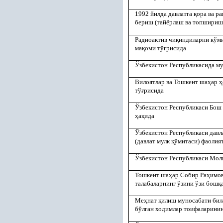
1992 йилда давлатга
қ
ора ва р
бериш (тайёрлаш ва топшириш
Радиоактив чи
қ
индиларни кўми
ма
қ
оми тў
ғ
рисида
Ўзбекистон Республикасида м
Вилоятлар ва Тошкент ша
ҳ
ар
ҳ
тў
ғ
рисида
Ўзбекистон Республикаси Бош
ҳ
а
қ
ида
Ўзбекистон Республикаси давл
(давлат мулк
қ
ўмитаси) фаолия
Ўзбекистон Республикаси Моли
Тошкент ша
ҳ
ар Собир Ра
ҳ
имов
талабаларнинг ўзини ўзи бош
қ
Ме
ҳ
нат
қ
илиш муносабати бил
бўлган ходимлар тоифаларини