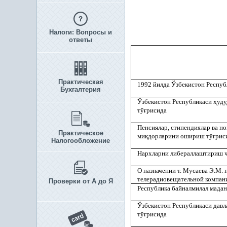
Налоги: Вопросы и
ответы
Практическая
1992 йилда Ўзбекистон Респу
Бухгалтерия
Ўзбекистон Республикаси
ҳ
уду
тў
ғ
рисида
Пенсиялар, стипендиялар ва н
Практическое
ми
қ
дорларини ошириш тў
ғ
рис
Налогообложение
Нархларни либераллаштириш ч
О назначении т. Мусаева Э.М.
телерадиовещательной компан
Проверки от А до Я
Республика байналмилал мадан
Ўзбекистон Республикаси давл
тў
ғ
рисида