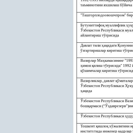
таъминотини яхшилаш бўйича 
"Ташгорплодоовошчпром" бир
Бутуниттифо
қ
муаллифлик
ҳ
у
қ
Ўзбекистон Республикаси муа
айлантириш тў
ғ
рисида
Давлат тили
ҳ
а
қ
идаги
Қ
онунни
ўзгартиришлар киритиш тў
ғ
ри
Вазирлар Ма
ҳ
камасининг "199
ҳ
имоя
қ
илиш тў
ғ
рисида" 1992 
қ
ўшимчалар киритиш тў
ғ
риси
Вазирликлар, давлат
қ
ўмиталар
Ўзбекистон Республикаси
Ҳ
ук
ҳ
а
қ
ида
Ўзбекистон Республикаси Ваз
бош
қ
армаси (“Ўздаврезерв”)н
Ўзбекистон Республикаси
ҳ
уд
Тошкент
қ
ишло
қ
хўжалигини и
институтида инженер кадрлар