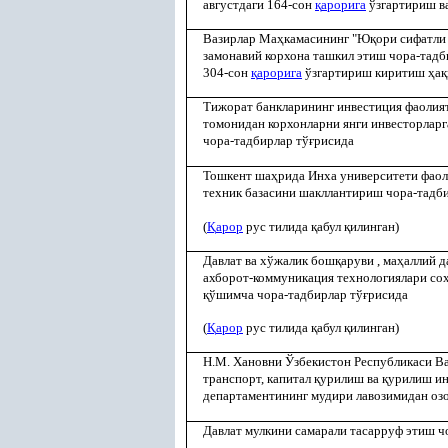
августдаги 164-сон
қ
арорига
ўзгартириш в
Вазирлар Ма
ҳ
камасининг "Ю
қ
ори сифатли
замонавий корхона ташкил этиш чора-тадб
304-сон
қ
арорига
ўзгартириш киритиш
ҳ
а
қ
Тижорат банкларининг инвестиция фаолия
томонидан корхонларни янги инвесторлар
чора-тадбирлар тў
ғ
рисида
Тошкент ша
ҳ
рида Инха университети фао
техник базасини шакллантириш чора-тадб
(
Қ
арор
рус тилида
қ
абул
қ
илинган)
Давлат ва хўжалик бош
қ
аруви , ма
ҳ
аллий д
ахборот-коммуникация технологиялари со
қ
ўшимча чора-тадбирлар тў
ғ
рисида
(
Қ
арор
рус тилида
қ
абул
қ
илинган)
Н.М. Хановни Ўзбекистон Республикаси В
транспорт, капитал
қ
урилиш ва
қ
урилиш ин
департаментининг мудири лавозимидан оз
Давлат мулкини самарали тасарруф этиш ч