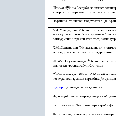
Шахмат бўйича Республика ихтисослаштир
захиралари спорт мактаби фаолиятини таш
Нефтни
қ
айта ишлаш ма
ҳ
сулотларидан фо
А.И. Максудовни Ўзбекистон Республикас
ва савдо вазирлиги "Ўзинтеримпэкс" давла
бош
қ
арувининг раиси этиб тасди
қ
лаш тў
ғ
Х.М. Дехконовни "Ўзпахтасаноат" уюшмас
акциядорлик бирлашмаси бош
қ
арувининг 
2014/2015 ў
қ
ув йилида Ўзбекистон Респуб
магистратурасига
қ
абул тў
ғ
рисида
"Ўзбекистон
ҳ
аво йўллари" Миллий авиако
чет элда амал
қ
илиши тартибига ўзгартири
(
Қ
арор
рус тилида
қ
абул
қ
илинган)
И
қ
тисодиёт тармо
қ
ларида газдан фойдал
Фар
ғ
она вилоят Театр-концерт саройи фао
Фар
ғ
она ша
ҳ
рининг марказий майдонлари