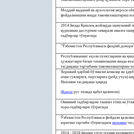
Моддий маданий ва археология мероси об
фойдаланишни янада такомиллаштириш ю
2014 йилда
Қ
ишло
қ
жойларда намунавий л
қ
урилиши дастурини самарали амалга ош
тадбирлар тў
ғ
рисида
"Ўзбекистон Республикаси фахрий донори
Республиканинг а
ҳ
оли пунктларини ва
қ
иш
ҳ
ужжатлари билан таъминлашни янада яхш
тасди
қ
лаш тартибини такомиллаштириш чо
Хорижий
ҳ
арбий бўлмаган кемалар ва
ҳ
арб
ички сувларига, портларига (рейд учун) к
Низомни тасди
қ
лаш
ҳ
а
қ
ида
(
Қ
арор
рус тилида
қ
абул
қ
илинган)
Оммавий тадбирларни ташкил этиш ва ўтк
чора-тадбирлари тў
ғ
рисида
Ўзбекистон Республикаси фойдали
қ
азилма
юритиш тартиби тў
ғ
рисидаги
низомни
тас
2014 - 2018 йиллар учун техник регламент