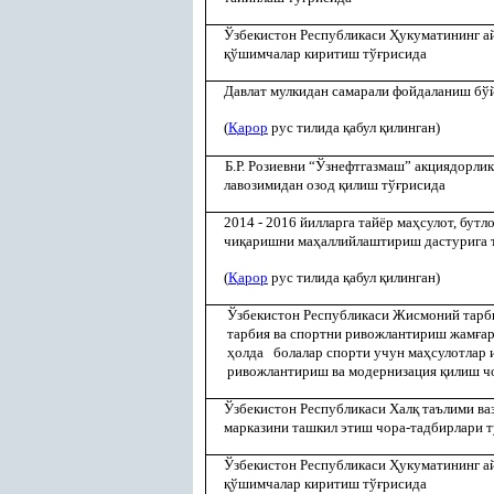
Ўзбекистон Республикаси
Ҳ
укуматининг 
қ
ўшимчалар киритиш тў
ғ
рисида
Давлат мулкидан самарали фойдаланиш б
(
Қ
арор
рус тилида
қ
абул
қ
илинган)
Б.Р. Розиевни “Ўзнефтгазмаш” акциядорли
лавозимидан озод
қ
илиш тў
ғ
рисида
2014 - 2016 йилларга тайёр ма
ҳ
сулот, бутл
чи
қ
аришни ма
ҳ
аллийлаштириш дастурига 
(
Қ
арор
рус тилида
қ
абул
қ
илинган)
Ўзбекистон Республикаси Жисмоний тарби
тарбия ва спортни ривожлантириш жам
ғ
а
ҳ
олда болалар спорти учун ма
ҳ
сулотлар 
ривожлантириш ва модернизация
қ
илиш ч
Ўзбекистон Республикаси Хал
қ
таълими ва
марказини ташкил этиш чора-тадбирлари т
Ўзбекистон Республикаси
Ҳ
укуматининг 
қ
ўшимчалар киритиш тў
ғ
рисида