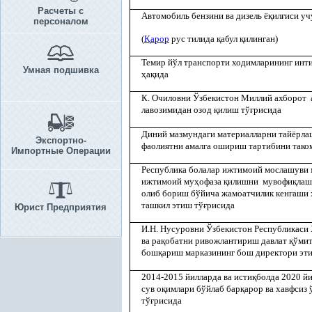
Расчеты с
Автомобиль бензини ва дизель ё
қ
ил
ғ
иси уч
персоналом
(
Қ
арор
рус тилида
қ
абул
қ
илинган)
Темир йўл транспорти ходимларининг инт
Умная подшивка
ҳ
а
қ
ида
К. Очиловни Ўзбекистон Миллий ахборот 
лавозимидан озод
қ
илиш тў
ғ
рисида
Диний мазмундаги материалларни тайёрлаш
Экспортно-
фаолиятни амалга ошириш тартибини тако
Импортные Операции
Республика болалар ижтимоий мослашуви
ижтимоий му
ҳ
офаза
қ
илишни мувофи
қ
лаш
олиб бориш бўйича жамоатчилик кенгаши
ташкил этиш тў
ғ
рисида
Юрист Предприятия
И.Н. Нусуровни Ўзбекистон Республикаси
ва ра
қ
обатни ривожлантириш давлат
қ
ўми
бош
қ
ариш марказининг бош директори эти
2014-2015 йилларда ва исти
қ
болда 2020 й
сув о
қ
имлари бўйлаб бар
қ
арор ва хавфсиз
тў
ғ
рисида