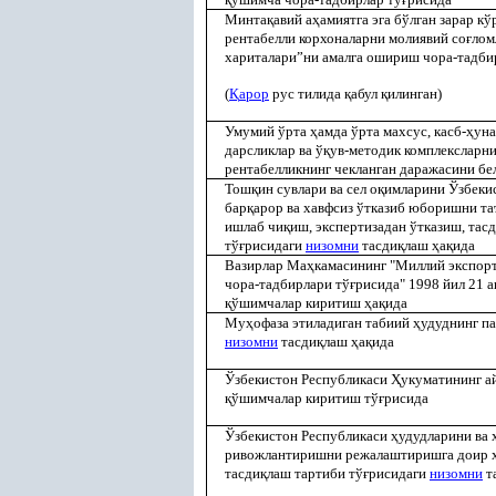
Минта
қ
авий а
ҳ
амиятга эга бўлган зарар кў
рентабелли корхоналарни молиявий со
ғ
лом
хариталари”ни амалга ошириш чора-тадби
(
Қ
арор
рус тилида
қ
абул
қ
илинган)
Умумий ўрта
ҳ
амда ўрта махсус, касб-
ҳ
уна
дарсликлар ва ў
қ
ув-методик комплексларни
рентабелликнинг чекланган даражасини бе
Тош
қ
ин сувлари ва сел о
қ
имларини Ўзбекис
бар
қ
арор ва хавфсиз ўтказиб юборишни т
ишлаб чи
қ
иш, экспертизадан ўтказиш, тас
тў
ғ
рисидаги
низомни
тасди
қ
лаш
ҳ
а
қ
ида
Вазирлар Ма
ҳ
камасининг "Миллий экспор
чора-тадбирлари тў
ғ
рисида" 1998 йил 21 
қ
ўшимчалар киритиш
ҳ
а
қ
ида
Му
ҳ
офаза этиладиган табиий
ҳ
удуднинг п
низомни
тасди
қ
лаш
ҳ
а
қ
ида
Ўзбекистон Республикаси
Ҳ
укуматининг 
қ
ўшимчалар киритиш тў
ғ
рисида
Ўзбекистон Республикаси
ҳ
удудларини ва
ривожлантиришни режалаштиришга доир
тасди
қ
лаш тартиби тў
ғ
рисидаги
низомни
т