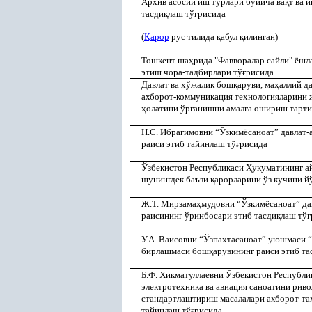
Архив асосий иш турлари бўйича ва
қ
т ва 
тасди
қ
лаш тў
ғ
рисида
(
Қ
арор
рус тилида
қ
абул
қ
илинган)
Тошкент ша
ҳ
рида "Фавворалар сайли" ёш
этиш чора-тадбирлари тў
ғ
рисида
Давлат ва хўжалик бош
қ
аруви, ма
ҳ
аллий д
ахборот-коммуникация технологияларини
ҳ
олатини ўрганишни амалга ошириш тарти
Н.С. Ибрагимовни “Ўзкимёсаноат” давлат
раиси этиб тайинлаш тў
ғ
рисида
Ўзбекистон Республикаси
Ҳ
укуматининг 
шунингдек баъзи
қ
арорларини ўз кучини й
Ж.Т. Мирзама
ҳ
мудовни “Ўзкимёсаноат” да
раисининг ўринбосари этиб тасди
қ
лаш тў
ғ
У.А. Ваисовни “Ўзпахтасаноат” уюшмаси 
бирлашмаси бош
қ
арувининг раиси этиб та
Б.Ф. Хикматуллаевни Ўзбекистон Республи
электротехника ва авиация саноатини рив
стандартлаштириш масалалари ахборот-та
тайинлаш тў
ғ
рисида