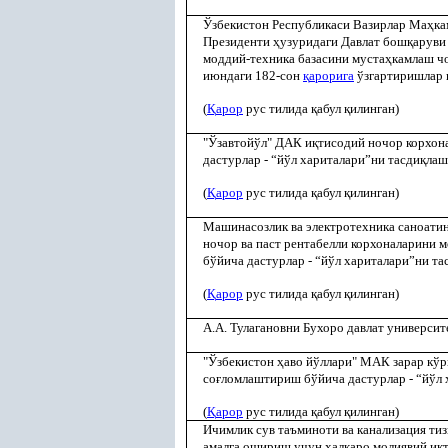
Ўзбекистон Республикаси Вазирлар Ма
ҳ
ка
Президенти
ҳ
узуридаги Давлат бош
қ
аруви
моддий-техника базасини муста
ҳ
камлаш ч
июндаги 182-сон
қ
арорига
ўзгартиришлар
(
Қ
арор
рус тилида
қ
абул
қ
илинган)
"Ўзавтойўл" ДАК и
қ
тисодий ночор корхон
дастурлар - “йўл хариталари”ни тасди
қ
лаш
(
Қ
арор
рус тилида
қ
абул
қ
илинган)
Машинасозлик ва электротехника саноатин
ночор ва паст рентабелли корхоналарини 
бўйича дастурлар - “йўл хариталари”ни та
(
Қ
арор
рус тилида
қ
абул
қ
илинган)
А.А. Тулагановни Бухоро давлат университ
"Ўзбекистон
ҳ
аво йўллари" МАК зарар кўр
со
ғ
ломлаштириш бўйича дастурлар - “йўл 
(
Қ
арор
рус тилида
қ
абул
қ
илинган)
Ичимлик сув таъминоти ва канализация т
амалга ошириш учун хал
қ
аро молиявий и
қ