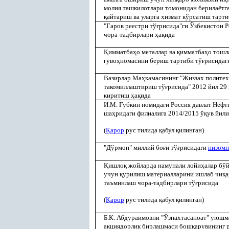
молия ташкилотлари томонидан берилаётг
қ
айтариш ва уларга хизмат кўрсатиш тарти
"Гаров реестри тў
ғ
рисида"ги Ўзбекистон 
чора-тадбирлари
ҳ
а
қ
ида
Қ
имматба
ҳ
о металлар ва
қ
имматба
ҳ
о тошл
гуво
ҳ
номасини бериш тартиби тў
ғ
рисида
Вазирлар Ма
ҳ
камасининг "Жиззах полите
такомиллаштириш тў
ғ
рисида" 2012 йил 29
киритиш
ҳ
а
қ
ида
И.М. Губкин номидаги Россия давлат Нефть
ша
ҳ
ридаги филиалига 2014/2015 ў
қ
ув йил
(
Қ
арор
рус тилида
қ
абул
қ
илинган)
"Дўрмон" миллий бо
ғ
и тў
ғ
рисидаги
низом
Қ
ишло
қ
жойларда намунали лойи
ҳ
алар бў
учун
қ
урилиш материалларини ишлаб чи
қ
а
таъминлаш чора-тадбирлари тў
ғ
рисида
(
Қ
арор
рус тилида
қ
абул
қ
илинган)
Б.К. Абдураимовни "Ўзпахтасаноат" уюш
акциядорлик бирлашмаси бош
қ
арувининг 