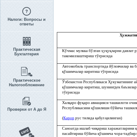
Налоги: Вопросы и
ответы
Ҳ
ужжатн
Практическая
Кўчмас мулкка бўлган
ҳ
у
қ
у
қ
ларни давлат 
Бухгалтерия
такомиллаштириш тў
ғ
рисида
Автомобиль транспортида йўловчилар ва 
қ
ўшимчалар киритиш тў
ғ
рисида
Практическое
Ўзбекистон Республикаси
Ҳ
укуматининг 
Налогообложение
қ
ўшимчалар киритиш, шунингдек баъзилар
тў
ғ
рисида
Хал
қ
аро фу
қ
аро авиацияси ташкилоти очи
Республикасини
қ
ўшилиши бўйича ташкили
Проверки от А до Я
(
Қ
арор
рус тилида
қ
абул
қ
илинган)
Саноатда ишлаб чи
қ
ариш харажатларини
қ
пасайтириш бўйича
қ
ўшимча чора-тадбирл