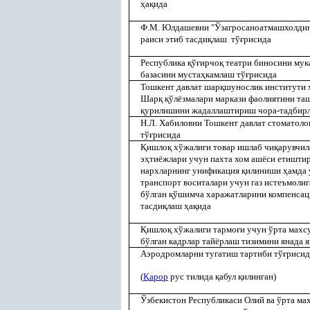
ҳ
а
қ
ида
Ф.М. Юлдашевни "Ўзагросаноатмашхолдин
раиси этиб тасди
қ
лаш тў
ғ
рисида
Республика
қ
ў
ғ
ирчо
қ
театри биносини мук
базасини муста
ҳ
камлаш тў
ғ
рисида
Тошкент давлат шар
қ
шунослик институти
Шар
қ
қ
ўлёзмалари маркази фаолиятини та
қ
урилишини жадаллаштириш чора-тадбирл
Н.Л. Хабиловни Тошкент давлат стоматоло
тў
ғ
рисида
Қ
ишло
қ
хўжалиги товар ишлаб чи
қ
арувчил
э
ҳ
тиёжлари учун пахта хом ашёси етиштир
нархларнинг унификация
қ
илиниши
ҳ
амда 
транспорт воситалари учун газ истеъмолиг
бўлган
қ
ўшимча харажатларини компенса
тасди
қ
лаш
ҳ
а
қ
ида
Қ
ишло
қ
хўжалиги тармо
ғ
и учун ўрта махсу
бўлган кадрлар тайёрлаш тизимини янада 
Аэродромларни тугатиш тартиби тў
ғ
рисид
(
Қ
арор
рус тилида
қ
абул
қ
илинган)
Ўзбекистон Республикаси Олий ва ўрта мах