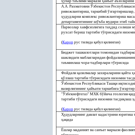
ҳ
унар таълими маркази
ҳ
айъат аъзоларини
А.А. Рахматовни Ўзбекистон Республикас
ривожлантириш, таркибий ўзгартиришлар,
ҳ
удудларни комплекс ривожлантириш маса
департаментининг шўъба мудири этиб тай
Парвозлар хавфсизлигига та
ҳ
дид солиши м
рухсат бериш тартиби тў
ғ
рисидаги низомн
(
Қ
арор
рус тилида
қ
абул
қ
илинган)
Бюджет ташкилотлари томонидан тадбирко
шаклидаги мабла
ғ
ларидан фойдаланишнинг
таъминлаш чора-тадбирлари тў
ғ
рисида
Фойдали
қ
азилмалар захираларини
қ
айта
ҳ
қ
ўллаш тартиби тў
ғ
рисидаги низомни тасд
Ўзбекистон Республикаси Таш
қ
и и
қ
тисоди
вазирлигининг
ҳ
айъати таркибига ўзгарти
"Ўзбекнефтегаз" МХК бўйича геология-
қ
ид
тартиби тў
ғ
рисидаги низомни тасди
қ
лаш
ҳ
(
Қ
арор
рус тилида
қ
абул
қ
илинган)
Ҳ
удудларнинг давлат кадастрини юритиш 
ҳ
а
қ
ида
Ёшлар маданият ва санъат маркази фаолия
тў
ғ
рисида