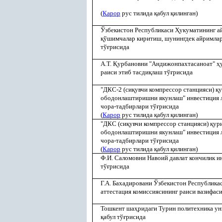
(
Қ
арор
рус тилида
қ
абул
қ
илинган)
Ўзбекистон Республикаси
Ҳ
укуматининг 
қ
ўшимчалар киритиш, шунингдек айримлар
тў
ғ
рисида
А.Т.
Қ
урбановни "Андижонпахтасаноат"
ҳ
раиси этиб тасди
қ
лаш тў
ғ
рисида
"ДКС-2 (си
қ
увчи компрессор станцияси)
қ
у
ободонлаштиришни якунлаш" инвестиция 
чора-тадбирлари тў
ғ
рисида
(
Қ
арор
рус тилида
қ
абул
қ
илинган)
"ДКС (си
қ
увчи компрессор станцияси)
қ
ур
ободонлаштиришни якунлаш" инвестиция 
чора-тадбирлари тў
ғ
рисида
(
Қ
арор
рус тилида
қ
абул
қ
илинган)
Ф.И. Саломовни Навоий давлат кончилик и
тў
ғ
рисида
Г.А. Бахадировани Ўзбекистон Республика
аттестация комиссиясининг раиси вазифас
Тошкент ша
ҳ
ридаги Турин политехника ун
қ
абул тў
ғ
рисида