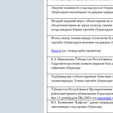
Энергия таъминоти со
ҳ
асида рухсат бери
тў
ғ
рисидаги низомларни тасди
қ
лаш
ҳ
а
қ
ида
Моддий маданий мерос объектларини ва у
ободонлаштириш ва зарур
ҳ
олатда са
қ
лаш
ҳ
олда ижарага бериш тартиби тў
ғ
рисидаг
Ягона электр тизими ишида технологик б
тартиби тў
ғ
рисидаги низомни тасди
қ
лаш т
(
Қ
арор
рус тилида
қ
абул
қ
илинган)
Б.Э. Нишоновни Ўзбекистон Республикаси
Гидрометеорология хизмати маркази бош 
тайинлаш тў
ғ
рисида
Тадбиркорлик субъектларининг банк иши 
таомилларидан ўтиши тартиби тў
ғ
рисидаг
Ўзбекистон Республикаси Президентининг
ривожлантиришга кўмаклашиш борасидаг
йил 12 декабрдаги П
Қ
-2085-сон
қ
арорини
а
И.З. Халимовни "Кафолат" давлат-акциядор
лавозимидан озод
қ
илиш тў
ғ
рисида