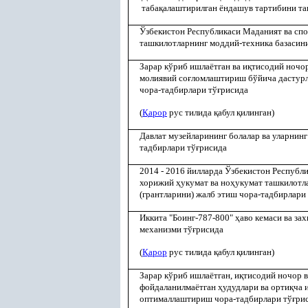
таба
қ
алаштирилган ёндашув тартибини т
Ўзбекистон Республикаси Маданият ва спо
ташкилотларнинг моддий-техника базасин
Зарар кўриб ишлаётган ва и
қ
тисодий ночор
молиявий со
ғ
ломлаштириш бўйича дастурл
чора-тадбирлари тў
ғ
рисида
(
Қ
арор
рус тилида
қ
абул
қ
илинган)
Давлат музейларининг болалар ва уларнинг
тадбирлари тў
ғ
рисида
2014 - 2016 йилларда Ўзбекистон Республи
хорижий
ҳ
укумат ва но
ҳ
укумат ташкилотл
(грантларини) жалб этиш чора-тадбирлари
Иккита "Боинг-787-800"
ҳ
аво кемаси ва за
механизми тў
ғ
рисида
(
Қ
арор
рус тилида
қ
абул
қ
илинган)
Зарар кўриб ишлаётган, и
қ
тисодий ночор в
фойдаланилмаётган
ҳ
удудлари ва орти
қ
ча 
оптималлаштириш чора-тадбирлари тў
ғ
ри