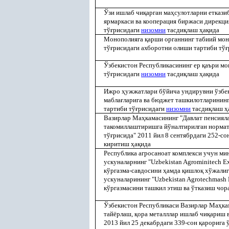
Ўзи ишлаб чи
қ
арган ма
ҳ
сулотларни еткази
ярмаркаси ва кооперация биржаси дирекци
тў
ғ
рисидаги
низомни
тасди
қ
лаш
ҳ
а
қ
ида
Монополияга
қ
арши органнинг табиий мон
тў
ғ
рисидаги ахборотни олиши тартиби тў
ғ
Ўзбекистон Республикасининг ер
қ
аъри мо
тў
ғ
рисидаги
низомни
тасди
қ
лаш
ҳ
а
қ
ида
Ижро
ҳ
ужжатлари бўйича ундирувни ўзбе
мабла
ғ
ларига ва бюджет ташкилотларинин
тартиби тў
ғ
рисидаги
низомни
тасди
қ
лаш
ҳ
Вазирлар Ма
ҳ
камасининг "Давлат пенсиял
такомиллаштиришга йўналтирилган нормат
тў
ғ
рисида" 2011 йил 8 сентябрдаги 252-со
киритиш
ҳ
а
қ
ида
Республика агросаноат комплекси учун мин
ускуналарнинг "Uzbekistan Agrominitech E
кўргазма-савдосини
ҳ
амда
қ
ишло
қ
хўжалиги
ускуналарининг "Uzbekistan Agrotechmash 
кўргазмасини ташкил этиш ва ўтказиш чор
Ўзбекистон Республикаси Вазирлар Ма
ҳ
ка
тайёрлаш,
қ
ора металллар ишлаб чи
қ
ариш 
2013 йил 25 декабрдаги 339-сон
қ
арорига 