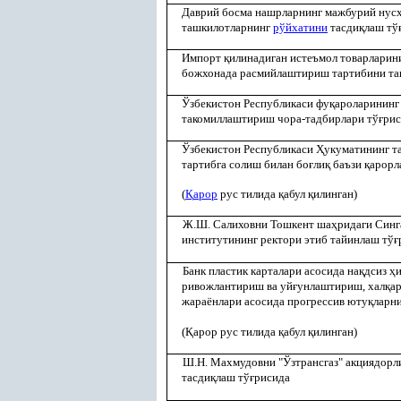
Даврий босма нашрларнинг мажбурий нусх
ташкилотларнинг
рўйхатини
тасди
қ
лаш тў
Импорт
қ
илинадиган истеъмол товарларин
божхонада расмийлаштириш тартибини т
Ўзбекистон Республикаси фу
қ
ароларининг 
такомиллаштириш чора-тадбирлари тў
ғ
рис
Ўзбекистон Республикаси
Ҳ
укуматининг т
тартибга солиш билан бо
ғ
ли
қ
баъзи
қ
арорл
(
Қ
арор
рус тилида
қ
абул
қ
илинган)
Ж.Ш. Салиховни Тошкент ша
ҳ
ридаги Син
институтининг ректори этиб тайинлаш тў
ғ
Банк пластик карталари асосида на
қ
дсиз
ҳ
ривожлантириш ва уй
ғ
унлаштириш, хал
қ
а
жараёнлари асосида прогрессив юту
қ
ларни
(
Қ
арор рус тилида
қ
абул
қ
илинган)
Ш.Н. Махмудовни "Ўзтрансгаз" акциядорл
тасди
қ
лаш тў
ғ
рисида