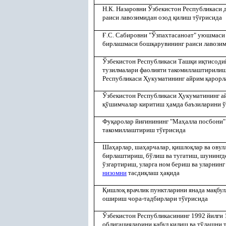
Н.К. Назаровни Ўзбекистон Республикаси 
раиси лавозимидан озод
қ
илиш тў
ғ
рисида
Ғ
.С. Сабировни "Ўзпахтасаноат" уюшмаси
бирлашмаси бош
қ
арувининг раиси лавози
Ўзбекистон Республикаси Таш
қ
и и
қ
тисоди
тузилмалари фаолияти такомиллаштирилиш
Республикаси
Ҳ
укуматининг айрим
қ
арорл
Ўзбекистон Республикаси
Ҳ
укуматининг 
қ
ўшимчалар киритиш
ҳ
амда баъзиларини ў
Фу
қ
аролар йи
ғ
инининг "Ма
ҳ
алла посбони"
такомиллаштириш тў
ғ
рисида
Ша
ҳ
арлар,
ша
ҳ
арчалар
,
қ
ишло
қ
лар ва овул
бирлаштириш, бўлиш ва тугатиш, шунингде
ўзгартириш, уларга ном бериш ва уларнин
низомни
тасди
қ
лаш
ҳ
а
қ
ида
Қ
ишло
қ
врачлик пунктларини янада ма
қ
бу
ошириш чора-тадбирлари тў
ғ
рисида
Ўзбекистон Республикасининг 1992 йилги 
облигацияларини
қ
абул
қ
илиш ва тўлашни 