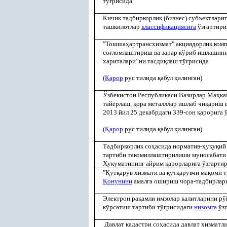
тў
ғ
рисида
Кичик тадбиркорлик (бизнес) субъектлариг
ташкилотлар
классификациясига
ўзгартири
"Тошша
ҳ
артрансхизмат" акциядорлик ком
со
ғ
ломлаштириш ва зарар кўриб ишлашини
хариталари”ни тасди
қ
лаш тў
ғ
рисида
(
Қ
арор
рус тилида
қ
абул
қ
илинган)
Ўзбекистон Республикаси Вазирлар Ма
ҳ
ка
тайёрлаш,
қ
ора металллар ишлаб чи
қ
ариш 
2013 йил 25 декабрдаги 339-сон
қ
арорига 
(
Қ
арор
рус тилида
қ
абул
қ
илинган)
Тадбиркорлик со
ҳ
асида норматив-
ҳ
у
қ
у
қ
и
тартиби такомиллаштирилиши муносабати 
Ҳ
укуматининг айрим
қ
арорларига ўзгарти
"
Қ
ут
қ
арув хизмати ва
қ
ут
қ
арувчи ма
қ
оми т
Қ
онунини
амалга ошириш чора-тадбирла
Электрон ра
қ
амли имзолар калитларини рў
кўрсатиш тартиби тў
ғ
рисидаги
низомга
ўз
Давлат кадастри со
ҳ
асида давлат хизматл