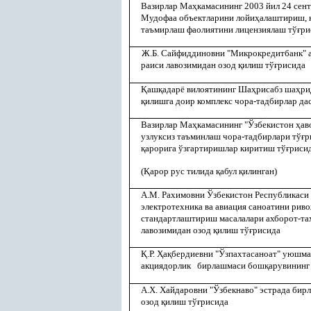
Вазирлар Ма
ҳ
камасининг 2003 йил 24 сен
Мудофаа объектларини лойи
ҳ
алаштириш,
таъмирлаш фаолиятини лицензиялаш тў
ғ
ри
Ж.Б. Сайфиддиновни "Микрокредитбанк" 
раиси лавозимидан озод
қ
илиш тў
ғ
рисида
Қ
аш
қ
адарё вилоятининг Ша
ҳ
рисабз ша
ҳ
ри
қ
илишга доир комплекс чора-тадбирлар да
Вазирлар Ма
ҳ
камасининг "Ўзбекистон
ҳ
ав
узлуксиз таъминлаш чора-тадбирлари тў
ғ
р
қ
арорига ўзгартиришлар киритиш тў
ғ
риси
(
Қ
арор рус тилида
қ
абул
қ
илинган)
А.М. Рахимовни Ўзбекистон Республикаси
электротехника ва авиация саноатини рив
стандартлаштириш масалалари ахборот-та
лавозимидан озод
қ
илиш тў
ғ
рисида
Қ
.Р.
Ҳ
а
қ
бердиевни "Ўзпахтасаноат" уюшма
акциядорлик бирлашмаси бош
қ
арувининг
А.Х. Хайдаровни "Ўзбекнаво" эстрада би
озод
қ
илиш тў
ғ
рисида