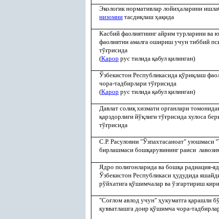
Экологик нормативлар лойи
ҳ
аларини ишла
низомни
тасди
қ
лаш
ҳ
а
қ
ида
Касбий фаолиятнинг айрим турларини ва ю
фаолиятни амалга ошириш учун тиббий пс
тў
ғ
рисида
(
Қ
арор
рус тилида
қ
абул
қ
илинган)
Ўзбекистон Республикасида
қ
ўри
қ
лаш фао
чора-тадбирлари тў
ғ
рисида
(
Қ
арор
рус тилида
қ
абул
қ
илинган)
Давлат соли
қ
хизмати органлари томонида
қ
арздорлиги йў
қ
лиги тў
ғ
рисида хулоса бе
тў
ғ
рисида
С.Р. Расуловни "Ўзпахтасаноат" уюшмаси 
бирлашмаси бош
қ
арувининг раиси лавози
Ядро полигонларида ва бош
қ
а радиация-яд
Ўзбекистон Республикаси
ҳ
удудида яшайд
рўйхатига
қ
ўшимчалар ва ўзгартириш кир
"Со
ғ
лом авлод учун"
ҳ
укуматга
қ
арашли бў
қ
увватлашга доир
қ
ўшимча чора-тадбирлар