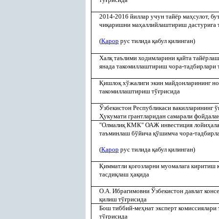
2014-2016 йиллар учун тайёр ма
ҳ
сулот, б
чи
қ
аришни ма
ҳ
аллийлаштириш дастурига 
(
Қ
арор
рус тилида
қ
абул
қ
илинган)
Хал
қ
таълими ходимларини
қ
айта тайёрла
янада такомиллаштириш чора-тадбирлари 
Қ
ишло
қ
хўжалиги экин майдонларининг н
такомиллаштириш тў
ғ
рисида
Ўзбекистон Республикаси вакилларининг ў
Ҳ
укумати грантларидан самарали фойдала
"Олмали
қ
КМК" ОАЖ инвестиция лойи
ҳ
ал
таъминлаш бўйича
қ
ўшимча чора-тадбирла
(
Қ
арор
рус тилида
қ
абул
қ
илинган)
Қ
имматли
қ
о
ғ
озларни муомалага киритиш к
тасди
қ
лаш
ҳ
а
қ
ида
О.А. Ибрагимовни Ўзбекистон давлат конс
қ
илиш тў
ғ
рисида
Бош тиббий-ме
ҳ
нат эксперт комиссиялари
тў
ғ
рисида