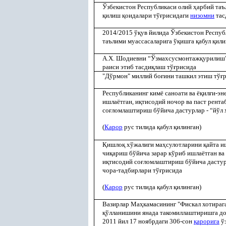
Ўзбекистон Республикаси олий
ҳ
арбий таъ
қ
илиш
қ
оидалари тў
ғ
рисидаги
низомни
тас
2014/2015 ў
қ
ув йилида Ўзбекистон Респуб
таълими муассасаларига ў
қ
ишга
қ
абул
қ
или
А.Х. Шодиевни “Ўзмахсусмонтаж
қ
урилиш”
раиси этиб тасди
қ
лаш тў
ғ
рисида
"Дўрмон" миллий бо
ғ
ини ташкил этиш тў
ғ
Республиканинг кимё саноати ва ё
қ
ил
ғ
и-эн
ишлаётган, и
қ
тисодий ночор ва паст рента
со
ғ
ломлаштириш бўйича дастурлар - “йўл 
(
Қ
арор
рус тилида
қ
абул
қ
илинган)
Қ
ишло
қ
хўжалиги ма
ҳ
сулотларини
қ
айта и
чи
қ
ариш бўйича зарар кўриб ишлаётган ва
и
қ
тисодий со
ғ
ломлаштириш бўйича дастур
чора-тадбирлари тў
ғ
рисида
(
Қ
арор
рус тилида
қ
абул
қ
илинган)
Вазирлар Ма
ҳ
камасининг "Фискал хотираг
қ
ўлланишини янада такомиллаштиришга д
2011 йил 17 ноябрдаги 306-сон
қ
арорига
ў