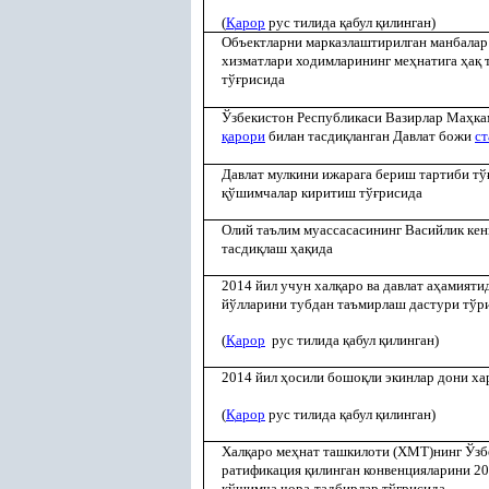
(
Қ
арор
рус тилида
қ
абул
қ
илинган)
Объектларни марказлаштирилган манбала
хизматлари ходимларининг ме
ҳ
натига
ҳ
а
қ
т
тў
ғ
рисида
Ўзбекистон Республикаси Вазирлар Ма
ҳ
ка
қ
арори
билан тасди
қ
ланган Давлат божи
ст
Давлат мулкини ижарага бериш тартиби тў
қ
ўшимчалар киритиш тў
ғ
рисида
Олий таълим муассасасининг Васийлик кен
тасди
қ
лаш
ҳ
а
қ
ида
2014 йил учун хал
қ
аро ва давлат а
ҳ
амияти
йўлларини тубдан таъмирлаш дастури тўр
(
Қ
арор
рус тилида
қ
абул
қ
илинган)
2014 йил
ҳ
осили бошо
қ
ли экинлар дони ха
(
Қ
арор
рус тилида
қ
абул
қ
илинган)
Хал
қ
аро ме
ҳ
нат ташкилоти (ХМТ)нинг Ўзб
ратификация
қ
илинган конвенцияларини 20
қ
ўшимча чора-тадбирлар тў
ғ
рисида