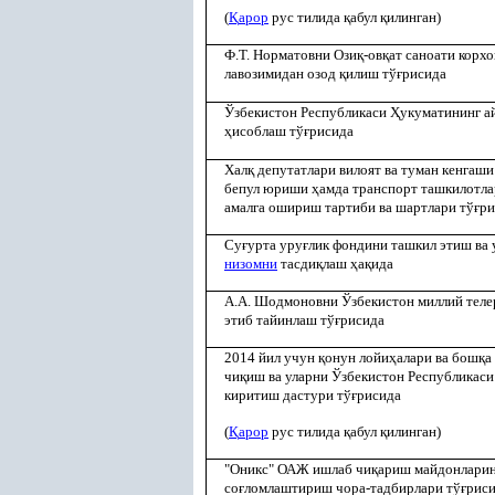
(
Қ
арор
рус тилида
қ
абул
қ
илинган)
Ф.Т. Норматовни Ози
қ
-ов
қ
ат саноати корх
лавозимидан озод
қ
илиш тў
ғ
рисида
Ўзбекистон Республикаси
Ҳ
укуматининг 
ҳ
исоблаш тў
ғ
рисида
Хал
қ
депутатлари вилоят ва туман кенгаши
бепул юриши
ҳ
амда транспорт ташкилотла
амалга ошириш тартиби ва шартлари тў
ғ
ри
Су
ғ
урта уру
ғ
лик фондини ташкил этиш ва
низомни
тасди
қ
лаш
ҳ
а
қ
ида
А.А. Шодмоновни Ўзбекистон миллий теле
этиб тайинлаш тў
ғ
рисида
2014 йил учун
қ
онун лойи
ҳ
алари ва бош
қ
а
чи
қ
иш ва уларни Ўзбекистон Республика
киритиш дастури тў
ғ
рисида
(
Қ
арор
рус тилида
қ
абул
қ
илинган)
"Оникс" ОАЖ ишлаб чи
қ
ариш майдонларин
со
ғ
ломлаштириш чора-тадбирлари тў
ғ
рис