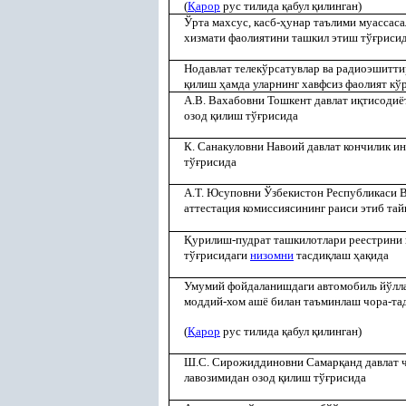
(
Қ
арор
рус тилида
қ
абул
қ
илинган)
Ўрта махсус, касб-
ҳ
унар таълими муассас
хизмати фаолиятини ташкил этиш тў
ғ
риси
Нодавлат телекўрсатувлар ва радиоэшитт
қ
илиш
ҳ
амда уларнинг хавфсиз фаолият к
А.В. Вахабовни Тошкент давлат и
қ
тисодиё
озод
қ
илиш тў
ғ
рисида
К. Санакуловни Навоий давлат кончилик и
тў
ғ
рисида
А.Т. Юсуповни Ўзбекистон Республикаси 
аттестация комиссиясининг раиси этиб та
Қ
урилиш-пудрат ташкилотлари реестрини
тў
ғ
рисидаги
низомни
тасди
қ
лаш
ҳ
а
қ
ида
Умумий фойдаланишдаги автомобиль йўл
моддий-хом ашё билан таъминлаш чора-та
(
Қ
арор
рус тилида
қ
абул
қ
илинган)
Ш.С. Сирожиддиновни Самар
қ
анд давлат 
лавозимидан озод
қ
илиш тў
ғ
рисида