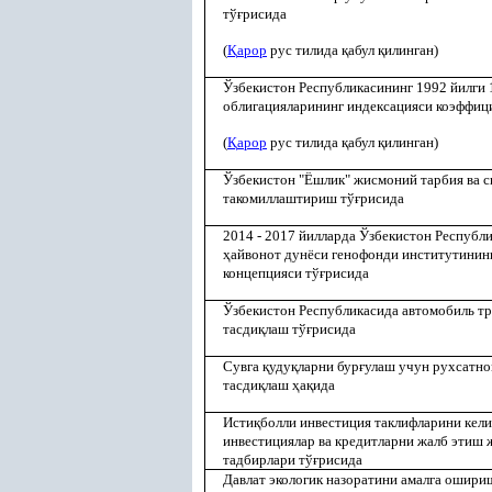
тў
ғ
рисида
(
Қ
арор
рус тилида
қ
абул
қ
илинган)
Ўзбекистон Республикасининг 1992 йилги 
облигацияларининг индексацияси коэффиц
(
Қ
арор
рус тилида
қ
абул
қ
илинган)
Ўзбекистон "Ёшлик" жисмоний тарбия ва 
такомиллаштириш тў
ғ
рисида
2014 - 2017 йилларда Ўзбекистон Республи
ҳ
айвонот дунёси генофонди институтининг
концепцияси тў
ғ
рисида
Ўзбекистон Республикасида автомобиль 
тасди
қ
лаш тў
ғ
рисида
Сувга
қ
уду
қ
ларни бур
ғ
улаш учун рухсатно
тасди
қ
лаш
ҳ
а
қ
ида
Исти
қ
болли инвестиция таклифларини ке
инвестициялар ва кредитларни жалб этиш
тадбирлари тў
ғ
рисида
Давлат экологик назоратини амалга ошири