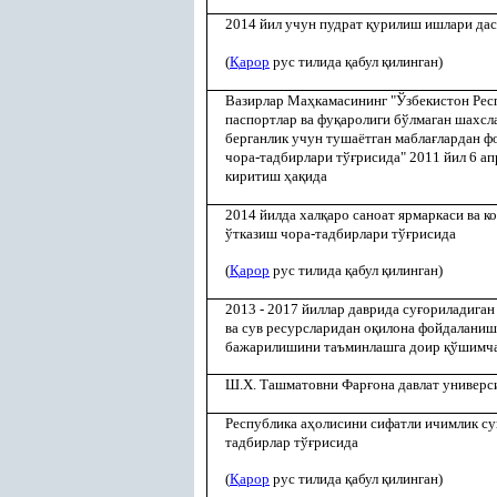
2014 йил учун пудрат
қ
урилиш ишлари дас
(
Қ
арор
рус тилида
қ
абул
қ
илинган)
Вазирлар Ма
ҳ
камасининг "Ўзбекистон Рес
паспортлар ва фу
қ
аролиги бўлмаган шахсл
берганлик учун тушаётган мабла
ғ
лардан ф
чора-тадбирлари тў
ғ
рисида" 2011 йил 6 а
киритиш
ҳ
а
қ
ида
2014 йилда хал
қ
аро саноат ярмаркаси ва 
ўтказиш чора-тадбирлари тў
ғ
рисида
(
Қ
арор
рус тилида
қ
абул
қ
илинган)
2013 - 2017 йиллар даврида су
ғ
ориладиган
ва сув ресурсларидан о
қ
илона фойдаланиш 
бажарилишини таъминлашга доир
қ
ўшимча
Ш.Х. Ташматовни Фар
ғ
она давлат универс
Республика а
ҳ
олисини сифатли ичимлик с
тадбирлар тў
ғ
рисида
(
Қ
арор
рус тилида
қ
абул
қ
илинган)