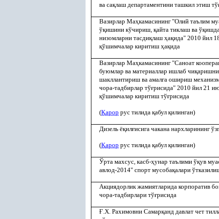
ва са
қ
лаш департаментини ташкил этиш тў
Вазирлар Ма
ҳ
камасининг "Олий таълим му
ў
қ
ишини кўчириш,
қ
айта тиклаш ва ў
қ
ишда
низомларни тасди
қ
лаш
ҳ
а
қ
ида" 2010 йил 
қ
ўшимчалар киритиш
ҳ
а
қ
ида
Вазирлар Ма
ҳ
камасининг "Саноат коопера
буюмлар ва материаллар ишлаб чи
қ
аришни
шакллантириш ва амалга ошириш механиз
чора-тадбирлар тў
ғ
рисида" 2010 йил 21 и
қ
ўшимчалар киритиш тў
ғ
рисида
(
Қ
арор
рус тилида
қ
абул
қ
илинган)
Дизель ё
қ
ил
ғ
исига чакана нархларининг ўз
(
Қ
арор
рус тилида
қ
абул
қ
илинган)
Ўрта махсус, касб-
ҳ
унар таълими ў
қ
ув муа
авлод-2014" спорт мусоба
қ
алари ўтказили
Акциядорлик жамиятларида корпоратив б
чора-тадбирлари тў
ғ
рисида
Ғ
.Х. Рахимовни Самар
қ
анд давлат чет тил