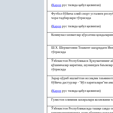
(
Қ
арор
рус тилида
қ
абул
қ
илинган)
Футбол бўйича олий спорт усталиги респ
чора-тадбирлари тў
ғ
рисида
(
Қ
арор
рус тилида
қ
абул
қ
илинган)
Коммунал хизматлар кўрсатиш
қ
оидаларин
Ш.Х. Шерматовни Тошкент ша
ҳ
ридаги Инх
тў
ғ
рисида
Ўзбекистон Республикаси
Ҳ
укуматининг 
қ
ўшимчалар киритиш, шунингдек баъзилар
тў
ғ
рисида
Зарар кўриб ишлаётган исси
қ
лик таъминот
бўйича дастурлар - "йўл хариталари"ни а
(
Қ
арор
рус тилида
қ
абул
қ
илинган)
Гулистон олимпия захиралари коллежини т
Ўзбекистон Республикасида таш
қ
и савдо 
такомиллаштиришга доир
қ
ўшимча чора-та