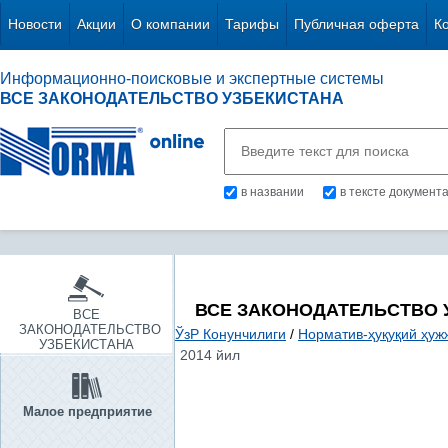
Новости
Акции
О компании
Тарифы
Публичная оферта
К
Информационно-поисковые и экспертные системы
ВСЕ ЗАКОНОДАТЕЛЬСТВО УЗБЕКИСТАНА
в названии
в тексте документ
ВСЕ ЗАКОНОДАТЕЛЬСТВО 
ВСЕ
ЗАКОНОДАТЕЛЬСТВО
ЎзР Конунчилиги
/
Норматив-ҳуқуқий ҳуж
УЗБЕКИСТАНА
2014 йил
Малое предприятие