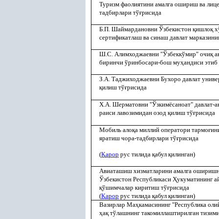
Туризм фаолиятини амалга ошириш ва лиц
тадбирлари тў
ғ
рисида
Б.П. Шаймардановни Ўзбекистон
қ
ишло
қ
х
сертификатлаш ва синаш давлат марказини
Ш.С. Алимходжаевни "Ўзбеккўмир" очи
қ
а
биринчи ўринбосари-бош му
ҳ
андиси этиб
З.А. Таджиходжаевни Бухоро давлат униве
қ
илиш тў
ғ
рисида
Х.А. Шерматовни "Ўзкимёсаноат" давлат-
раиси лавозимидан озод
қ
илиш тў
ғ
рисида
Мобиль ало
қ
а миллий оператори тармо
ғ
ин
яратиш чора-тадбирлари тў
ғ
рисида
(
Қ
арор
рус тилида
қ
абул
қ
илинган)
Авиаташиш хизматларини амалга оширишн
Ўзбекистон Республикаси
Ҳ
укуматининг 
қ
ўшимчалар киритиш тў
ғ
рисида
(
Қ
арор
рус тилида
қ
абул
қ
илинган)
Вазирлар Ма
ҳ
камасининг "Республика оли
ҳ
а
қ
тўлашнинг такомиллаштирилган тизими