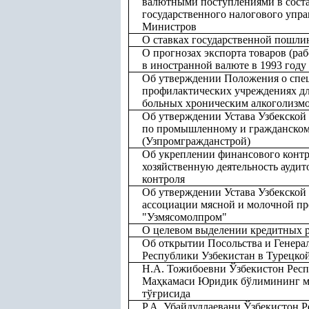
валютными поступлениями в соста
государственного налогового упр
Министров
О ставках государственной пошл
О прогнозах экспорта товаров (рабо
в иностранной валюте в 1993 году
Об утверждении Положения о спе
профилактических учреждениях дл
больных хроническим алкоголизм
Об утверждении Устава Узбекской
по промышленному и гражданском
(Узпромгражданстрой)
Об укреплении финансового контр
хозяйственную деятельность ауди
контроля
Об утверждении Устава Узбекской
ассоциации мясной и молочной п
"Узмясомолпром"
О целевом выделении кредитных 
Об открытии Посольства и Генерал
Республики Узбекистан в Турецко
Н.А. Тожибоевни Ўзбекистон Респ
Ма
ҳ
камаси Юридик бўлимининг м
тў
ғ
рисида
Р.А. Убайдуллаевани Ўзбекистон 