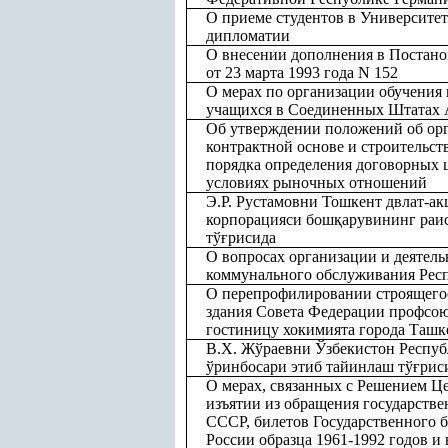
О приеме студентов в Университе
дипломатии
О внесении дополнения в Постан
от 23 марта 1993 года N 152
О мерах по организации обучения
учащихся в Соединенных Штатах
Об утверждении положений об орг
контрактной основе и строительст
порядка определения договорных ц
условиях рыночных отношений
Э.Р. Рустамовни Тошкент двлат-а
корпорацияси бош
қ
арувининг раи
тў
ғ
рисида
О вопросах организации и деятел
коммунального обслуживания Рес
О перепрофилировании строящего
здания Совета Федерации профсою
гостиницу хокимията города Ташк
В.Х. Жўраевни Ўзбекистон Респу
ўринбосари этиб тайинлаш тў
ғ
рис
О мерах, связанных с Решением Це
изъятии из обращения государстве
СССР, билетов Государственного 
России образца 1961-1992 годов и