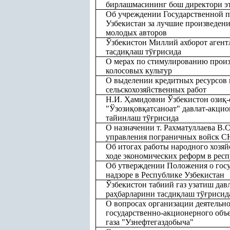
бирлашмасининг бош директори эт
Об учреждении Государственной 
Узбекистан за лучшие произведени
молодых авторов
Ўзбекистон Миллий ахборот аген
тасди
қ
лаш тў
ғ
рисида
О мерах по стимулированию произв
колосовых культур
О выделении кредитных ресурсов 
сельскохозяйственных работ
Н.И.
Ҳ
амидовни Ўзбекистон ози
қ
-
"Ўзози
қ
ов
қ
атсаноат" давлат-акци
тайинлаш тў
ғ
рисида
О назначении т. Рахматуллаева В.
управления пограничных войск С
Об итогах работы народного хозяйс
ходе экономических реформ в рес
Об утверждении Положения о гос
надзоре в Республике Узбекистан
Ўзбекистон табиий газ узатиш да
ра
ҳ
барларини тасди
қ
лаш тў
ғ
рисид
О вопросах организации деятельно
государственно-акционерного объ
газа "Узнефтегаздобыча"