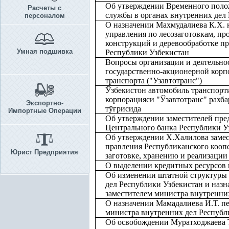
Об утверждении Временного поло
Расчеты с
службы в органах внутренних дел
персоналом
О назначении Махмудалиева К.Х. 
управления по лесозаготовкам, пр
конструкций и деревообработке п
Умная подшивка
Республики Узбекистан
Вопросы организации и деятельно
государственно-акционерной корп
транспорта ("Узавтотранс")
Ўзбекистон автомобиль транспорт
корпорацияси "Ўзавтотранс" рахба
Экспортно-
тў
ғ
рисида
Импортные Операции
Об утверждении заместителей пре
Центрального банка Республики У
Об утверждении Х.Халилова замес
правления Республиканского кооп
Юрист Предприятия
заготовке, хранению и реализаци
О выделении кредитных ресурсов н
Об изменении штатной структуры
дел Республики Узбекистан и назна
заместителем министра внутренни
О назначении Мамадалиева И.Т. п
министра внутренних дел Республ
Об освобождении Муратходжаева Т