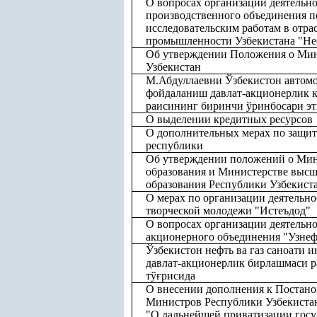
О вопросах организации деятельн
производственного объединения п
исследовательским работам в отра
промышленности Узбекистана "Не
Об утверждении Положения о Мин
Узбекистан
М.Абдуллаевни Ўзбекистон автом
фойдаланиш давлат-акционерлик 
раисининг биринчи ўринбосари эт
О выделении кредитных ресурсов
О дополнительных мерах по защит
республики
Об утверждении положений о Мин
образования и Министерстве высш
образования Республики Узбекист
О мерах по организации деятельн
творческой молодежи "Истеъдод"
О вопросах организации деятельно
акционерного объединения "Узнеф
Ўзбекистон нефть ва газ саноати
давлат-акционерлик бирлашмаси р
тў
ғ
рисида
О внесении дополнения к Постан
Министров Республики Узбекистан 
"О дальнейшей приватизации гос