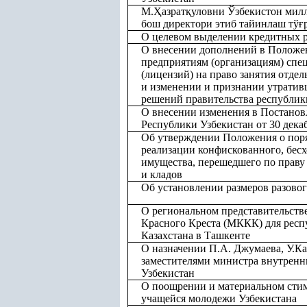
М.
Ҳ
азрат
қ
уловни Ўзбекистон мил
бош директори этиб тайинлаш тў
ғ
О целевом выделении кредитных 
О внесении дополнений в Положен
предприятиям (организациям) спе
(лицензий) на право занятия отде
и изменении и признании утрати
решений правительства республик
О внесении изменения в Постано
Республики Узбекистан от 30 декаб
Об утверждении Положения о поря
реализации конфискованного, бес
имущества, перешедшего по праву 
и кладов
Об установлении размеров разовог
О региональном представительст
Красного Креста (МККК) для респ
Казахстана в Ташкенте
О назначении П.А. Джумаева, У.К
заместителями министра внутренн
Узбекистан
О поощрении и материальном сти
учащейся молодежи Узбекистана