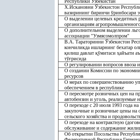
Республики Узбекистан
Х.Искановни Ўзбекистон Республ
вазирининг биринчи ўринбосари э
О выделении целевых кредитных ре
организациям агропромышленного
О дополнительном выделении льг
ассоциации "Узмясомолпром"
В.А. Тараторинни Ўзбекистон Рес
кончиликда ишларнинг бехатар ол
қ
илиш давлат
қ
ўмитаси
ҳ
айъати а
тў
ғ
рисида
О регулировании вопросов ввоза и
О создании Комиссии по экономии
ресурсов
О мерах по совершенствованию у
обеспечением в республике
О пересмотре розничных цен на п
автобензин и уголь, реализуемые 
О переходе с 20 июля 1993 года н
закупочные и розничные цены на 
сельского хозяйства и продовольс
О переходе на контрактную (догов
обслуживание и содержание жили
Об открытии Посольства Республи
Федеративной Республике Герман