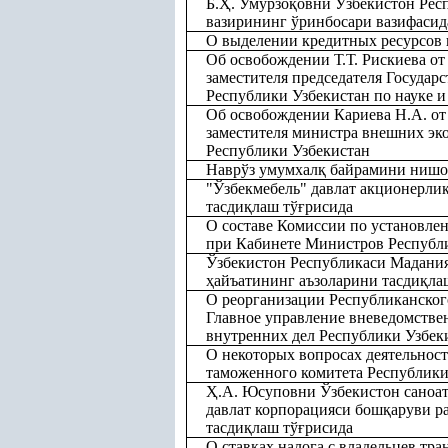
Б.
Ҳ
. Умурзо
қ
овни Ўзбекистон Рес
вазирининг ўринбосари вазифасид
О выделении кредитных ресурсов н
Об освобождении Т.Т. Рискиева от
заместителя председателя Государ
Республики Узбекистан по науке и
Об освобождении Кариева Н.А. от
заместителя министра внешних эк
Республики Узбекистан
Наврўз умумхал
қ
байрамини нишо
"Ўзбекмебель" давлат акционерли
тасди
қ
лаш тў
ғ
рисида
О составе Комиссии по установле
при Кабинете Министров Республ
Ўзбекистон Республикаси Мадани
ҳ
айъатининг аъзоларини тасди
қ
ла
О реорганизации Республиканског
Главное управление вневедомств
внутренних дел Республики Узбек
О некоторых вопросах деятельност
таможенного комитета Республики
Ҳ
.А. Юсуповни Ўзбекистон саноа
давлат корпорацияси бош
қ
аруви р
тасди
қ
лаш тў
ғ
рисида
О ставках налога с владельцев тр