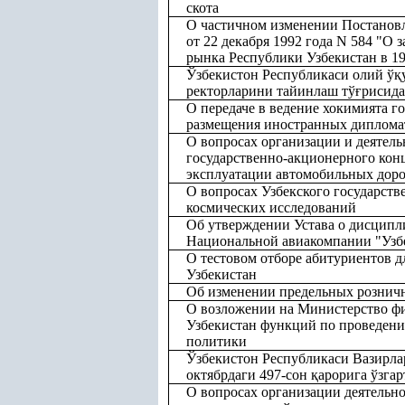
скота
О частичном изменении Постанов
от 22 декабря 1992 года N 584 "О 
рынка Республики Узбекистан в 19
Ўзбекистон Республикаси олий ў
қ
ректорларини тайинлаш тў
ғ
рисида
О передаче в ведение хокимията г
размещения иностранных дипломат
О вопросах организации и деятель
государственно-акционерного конц
эксплуатации автомобильных доро
О вопросах Узбекского государств
космических исследований
Об утверждении Устава о дисципл
Национальной авиакомпании "Узбе
О тестовом отборе абитуриентов д
Узбекистан
Об изменении предельных розничн
О возложении на Министерство ф
Узбекистан функций по проведен
политики
Ўзбекистон Республикаси Вазирла
октябрдаги 497-сон
қ
арорига ўзга
О вопросах организации деятельно