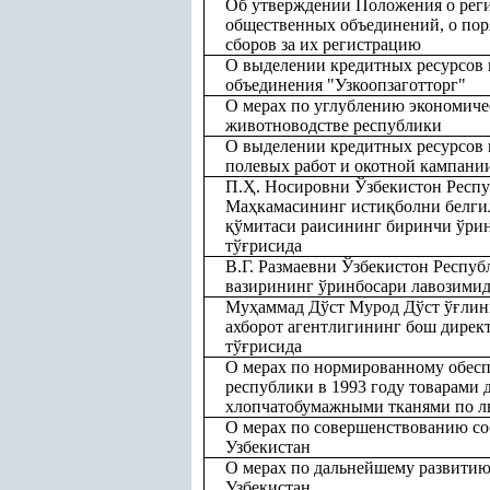
Об утверждении Положения о рег
общественных объединений, о пор
сборов за их регистрацию
О выделении кредитных ресурсов н
объединения "Узкоопзаготторг"
О мерах по углублению экономиче
животноводстве республики
О выделении кредитных ресурсов 
полевых работ и окотной кампани
П.
Ҳ
. Носировни Ўзбекистон Респ
Ма
ҳ
камасининг исти
қ
болни белги
қ
ўмитаси раисининг биринчи ўри
тў
ғ
рисида
В.Г. Размаевни Ўзбекистон Респу
вазирининг ўринбосари лавозими
Му
ҳ
аммад Дўст Мурод Дўст ў
ғ
лин
ахборот агентлигининг бош дирек
тў
ғ
рисида
О мерах по нормированному обес
республики в 1993 году товарами 
хлопчатобумажными тканями по л
О мерах по совершенствованию со
Узбекистан
О мерах по дальнейшему развитию
Узбекистан