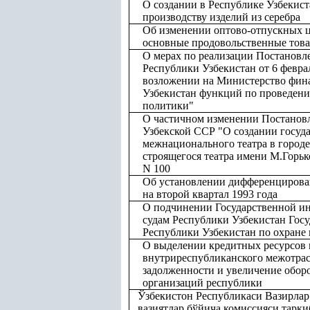
О создании в Республике Узбекис
производству изделий из серебра
Об изменении оптово-отпускных 
основные продовольственные тов
О мерах по реализации Постанов
Республики Узбекистан от 6 февра
возложении на Министерство фин
Узбекистан функций по проведен
политики"
О частичном изменении Постанов
Узбекской ССР "О создании госуд
межнационального театра в городе
строящегося театра имени М.Горько
N 100
Об установлении дифференцирова
на второй квартал 1993 года
О подчинении Государственной и
судам Республики Узбекистан Гос
Республики Узбекистан по охране
О выделении кредитных ресурсов 
внутриреспубликанского межотрас
задолженности и увеличение обор
организаций республики
Ўзбекистон Республикаси Вазирла
вазиятлар бўйича комиссияси тарк