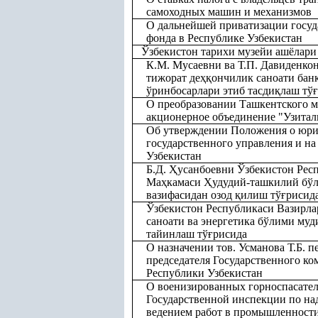
самоходных машин и механизмов
О дальнейшей приватизации госу
фонда в Республике Узбекистан
Ўзбекистон тарихи музейи ашёлар
К.М. Мусаевни ва Т.П. Давиденко
тижорат де
ҳқ
ончилик саноати бан
ўринбосарлари этиб тасди
қ
лаш тў
ғ
О преобразовании Ташкентского м
акционерное объединение "Узитал
Об утверждении Положения о юрид
государственного управления и н
Узбекистан
Б.Д.
Ҳ
усанбоевни Ўзбекистон Рес
Ма
ҳ
камаси
Ҳ
удудий-ташкилий бў
вазифасидан озод
қ
илиш тў
ғ
рисид
Ўзбекистон Республикаси Вазирла
саноати ва энергетика бўлими му
тайинлаш тў
ғ
рисида
О назначении тов. Усманова Т.Б. 
председателя Государственного ком
Республики Узбекистан
О военизированных горноспасател
Государственной инспекции по на
ведением работ в промышленности