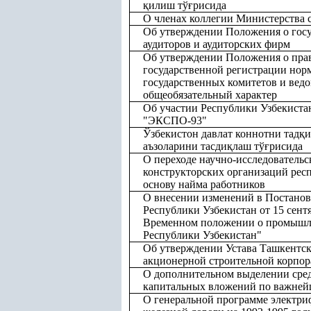
қ
илиш тў
ғ
рисида
О членах коллегии Министерства 
Об утверждении Положения о госу
аудиторов и аудиторских фирм
Об утверждении Положения о прав
государственной регистрации нор
государственных комитетов и вед
общеобязательный характер
Об участии Республики Узбекиста
"ЭКСПО-93"
Ўзбекистон давлат коннотни тад
қ
и
аъзоларини тасди
қ
лаш тў
ғ
рисида
О переходе научно-исследовательс
конструкторских организаций рес
основу найма работников
О внесении изменений в Постано
Республики Узбекистан от 15 сент
Временном положении о промышл
Республики Узбекистан"
Об утверждении Устава Ташкентск
акционерной строительной корпор
О дополнительном выделении сре
капитальных вложений по важнейш
О генеральной программе электри