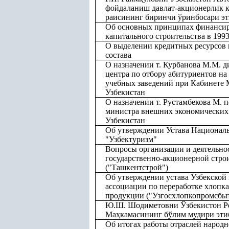
фойдаланиш давлат-акционерлик 
раисининг биринчи ўринбосари эт
Об основных принципах финансир
капитального строительства в 1993
О выделении кредитных ресурсов
состава
О назначении т. Курбанова М.М. 
центра по отбору абитуриентов н
учебных заведений при Кабинете
Узбекистан
О назначении т. Рустамбекова М. 
министра внешних экономических
Узбекистан
Об утверждении Устава Национал
"Узбектуризм"
Вопросы организации и деятельно
государственно-акционерной стро
("Ташкентстрой")
Об утверждении устава Узбекской
ассоциации по переработке хлопк
продукции ("Узгосхлопкопромсбы
Ю.Ш. Шодиметовни Ўзбекистон Ре
Ма
ҳ
камасининг бўлим мудири эти
Об итогах работы отраслей народн