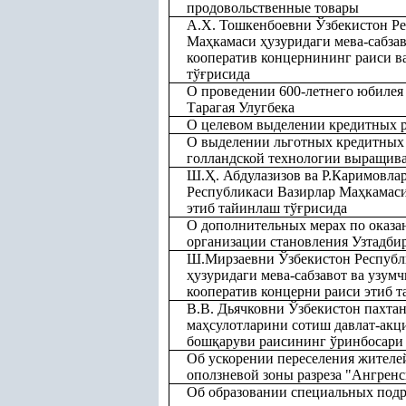
продовольственные товары
А.Х. Тошкенбоевни Ўзбекистон Ре
Ма
ҳ
камаси
ҳ
узуридаги мева-сабзав
кооператив концернининг раиси в
тў
ғ
рисида
О проведении 600-летнего юбилея
Тарагая Улугбека
О целевом выделении кредитных 
О выделении льготных кредитных 
голландской технологии выращива
Ш.
Ҳ
. Абдулазизов ва Р.Каримовла
Республикаси Вазирлар Ма
ҳ
камас
этиб тайинлаш тў
ғ
рисида
О дополнительных мерах по оказа
организации становления Узтадби
Ш.Мирзаевни Ўзбекистон Республ
ҳ
узуридаги мева-сабзавот ва узумч
кооператив концерни раиси этиб т
В.В. Дьячковни Ўзбекистон пахта
ма
ҳ
сулотларини сотиш давлат-ак
бош
қ
аруви раисининг ўринбосари 
Об ускорении переселения жителей
оползневой зоны разреза "Ангрен
Об образовании специальных подр