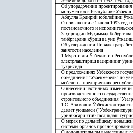
железной дороги на 1993-1995 годы
Об упорядочении проектирования 
монументов в Республике Узбекис
Абдулла
Қ
одирий юбилейини ўтка
О повышении с 1 июля 1993 года с
постановочного и исполнительско
За
ҳ
ириддин Му
ҳ
аммад Бобур тава
тайёргарлик кўриш ва уни ўткази
Об утверждении Порядка разработ
занятости населения
Т.Муротовни Ўзбекистон Республи
электрлаштириш вазирининг ўрин
тў
ғ
рисида
О предложениях Узбекского госуд
объединения "Узбекмебель" по ув
мебели на предприятиях республи
О внесении частичных изменений 
производственного государственн
строительного объединения "Узаг
Т.С. Азимовни Ўзбекистон трансп
давлат уюшмаси ("Ўзбектранс
қ
ури
ўринбосари этиб тасди
қ
лаш тў
ғ
ри
О мерах по дальнейшему повышен
системы органов прогнозирования
О дополнительном выделении льг