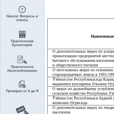
Налоги: Вопросы и
ответы
Наименован
Практическая
Бухгалтерия
О дополнительных мерах по ускор
приватизации предприятий местн
бытового обслуживания населения
и общественного питания
Практическое
О неотложных мерах по освоению
Налогообложение
староорошаемых земель в 1993-199
Ўзбекистон Республикасида
Қ
ора
қ
маданияти кунларини ўтказиш тў
ғ
О мерах по дальнейшему углублен
Проверки от А до Я
сельском хозяйстве Республики Уз
Ўзбекистон Республикаси бадиий 
яхшилаш тў
ғ
рисида
О дополнительных мерах по лека
населения