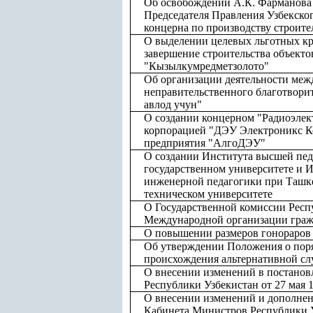
Об освобождении А.К. Фарманова 
Председателя Правления Узбекског
концерна по производству строит
О выделении целевых льготных кр
завершение строительства объекто
"Кызылкумредметзолото"
Об организации деятельности меж
неправительственного благотвори
авлод учун"
О создании концерном "Радиоэлек
корпорацией "ДЭУ Электроникс К
предприятия "АлгоДЭУ"
О создании Института высшей пе
государственном университете и 
инженерной педагогики при Ташк
техническом университете
О Государственной комиссии Респ
Международной организации граж
О повышении размеров гонораров 
Об утверждении Положения о поря
происхождения альтернативной с
О внесении изменений в постано
Республики Узбекистан от 27 мая 
О внесении изменений и дополнен
Кабинета Министров Республики У