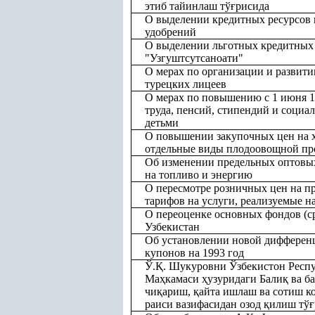
этиб тайинлаш тў
ғ
рисида
О выделении кредитных ресурсов 
удобрений
О выделении льготных кредитных 
"Узгуштсутсаноати"
О мерах по организации и развити
турецких лицеев
О мерах по повышению с 1 июня 1
труда, пенсий, стипендий и социа
детьми
О повышении закупочных цен на х
отдельные виды плодоовощной п
Об изменении предельных оптовых
на топливо и энергию
О пересмотре розничных цен на п
тарифов на услуги, реализуемые 
О переоценке основных фондов (ср
Узбекистан
Об установлении новой дифферен
купонов на 1993 год
Ў.
Қ
. Шукуровни Ўзбекистон Респ
Ма
ҳ
камаси
ҳ
узуридаги Бали
қ
ва б
чи
қ
ариш,
қ
айта ишлаш ва сотиш к
раиси вазифасидан озод
қ
илиш тў
ғ