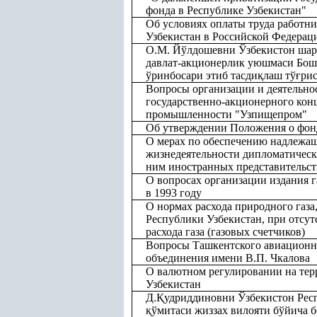
фонда в Республике Узбекистан"
Об условиях оплаты труда работн
Узбекистан в Российской Федерац
О.М. Йўлдошевни Ўзбекистон шарт
давлат-акционерлик уюшмаси Бош
ўринбосари этиб тасди
қ
лаш тў
ғ
ри
Вопросы организации и деятельно
государственно-акционерного кон
промышленности "Узпищепром"
Об утверждении Положения о фон
О мерах по обеспечению надлежа
жизнедеятельности дипломатическ
ним иностранных представительст
О вопросах организации издания г
в 1993 году
О нормах расхода природного газа
Республики Узбекистан, при отсут
расхода газа (газовых счетчиков)
Вопросы Ташкентского авиационн
объединения имени В.П. Чкалова
О валютном регулировании на те
Узбекистан
Д.
Қ
удриддиновни Ўзбекистон Рес
қ
ўмитаси жиззах вилояти бўйича 