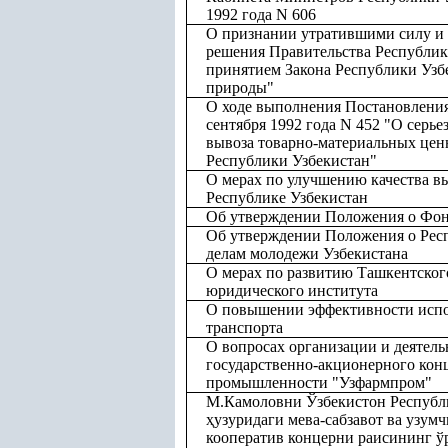
1992 года N 606
О признании утратившими силу и 
решения Правительства Республики
принятием Закона Республики Узб
природы"
О ходе выполнения Постановления
сентября 1992 года N 452 "О серь
вывоза товарно-материальных цен
Республики Узбекистан"
О мерах по улучшению качества в
Республике Узбекистан
Об утверждении Положения о Фон
Об утверждении Положения о Респ
делам молодежи Узбекистана
О мерах по развитию Ташкентског
юридического института
О повышении эффективности испо
транспорта
О вопросах организации и деятель
государственно-акционерного кон
промышленности "Узфармпром"
М.Камоловни Ўзбекистон Республ
ҳ
узуридаги мева-сабзавот ва узумч
кооператив концерни раисининг ў