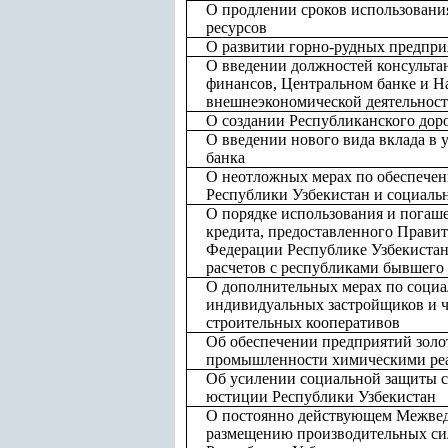
О продлении сроков использован
ресурсов
О развитии горно-рудных предпри
О введении должностей консульта
финансов, Центральном банке и Н
внешнеэкономической деятельност
О создании Республиканского дор
О введении нового вида вклада в 
банка
О неотложных мерах по обеспече
Республики Узбекистан и социаль
О порядке использования и погаш
кредита, предоставленного Прави
Федерации Республике Узбекистан
расчетов с республиками бывшег
О дополнительных мерах по социа
индивидуальных застройщиков и 
строительных кооперативов
Об обеспечении предприятий зол
промышленности химическими ре
Об усилении социальной защиты с
юстиции Республики Узбекистан
О постоянно действующем Межвед
размещению производительных си