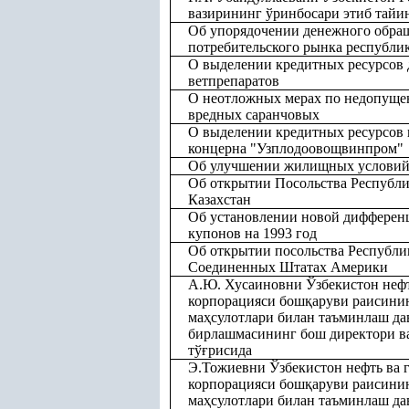
вазирининг ўринбосари этиб тайи
Об упорядочении денежного обра
потребительского рынка республи
О выделении кредитных ресурсов 
ветпрепаратов
О неотложных мерах по недопуще
вредных саранчовых
О выделении кредитных ресурсов
концерна "Узплодоовощвинпром"
Об улучшении жилищных условий
Об открытии Посольства Республи
Казахстан
Об установлении новой дифферен
купонов на 1993 год
Об открытии посольства Республи
Соединенных Штатах Америки
А.Ю. Хусаиновни Ўзбекистон нефт
корпорацияси бош
қ
аруви раисини
ма
ҳ
сулотлари билан таъминлаш да
бирлашмасининг бош директори в
тў
ғ
рисида
Э.Тожиевни Ўзбекистон нефть ва 
корпорацияси бош
қ
аруви раисини
ма
ҳ
сулотлари билан таъминлаш да