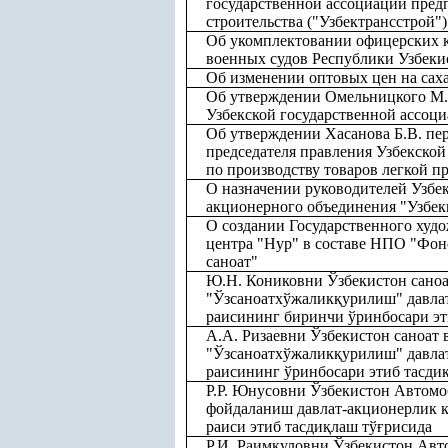
государственной ассоциации пред
строительства ("Узбектрансстрой")
Об укомплектовании офицерских к
военных судов Республики Узбеки
Об изменении оптовых цен на сах
Об утверждении Омельницкого М.
Узбекской государственной ассоц
Об утверждении Хасанова Б.В. пе
председателя правления Узбекской
по производству товаров легкой 
О назначении руководителей Узбек
акционерного объединения "Узбек
О создании Государственного худ
центра "Нур" в составе НПО "Фо
саноат"
Ю.Н. Кониковни Ўзбекистон сано
"Ўзсаноатхўжалик
қ
урилиш" давла
раисининг биринчи ўринбосари эт
А.А. Ризаевни Ўзбекистон саноат
"Ўзсаноатхўжалик
қ
урилиш" давла
раисининг ўринбосари этиб тасди
Р.Р. Юнусовни Ўзбекистон Автом
фойдаланиш давлат-акционерлик 
раиси этиб тасди
қ
лаш тў
ғ
рисида
Р.И. Раим
қ
уловни Ўзбекистон Авт