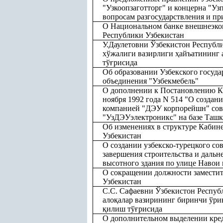
"Узкоопзаготторг" и концерна "У
вопросам разгосударствления и п
О Национальном банке внешнеэко
Республики Узбекистан
У.Даулетовни Ўзбекистон Республ
хўжалиги вазирлиги
ҳ
айъатининг 
тў
ғ
рисида
Об образовании Узбекского госуд
объединения "Узбекмебель"
О дополнении к Постановлению К
ноября 1992 года N 514 "О создан
компанией "ДЭУ корпорейшн" сов
"УзДЭУэлектроникс" на базе Ташке
Об изменениях в структуре Кабин
Узбекистан
О создании узбекско-турецкого со
завершения строительства и даль
высотного здания по улице Навои 
О сокращении должности заместит
Узбекистан
С.С. Сафаевни Ўзбекистон Респуб
ало
қ
алар вазирининг биринчи ўри
қ
илиш тў
ғ
рисида
О дополнительном выделении кред