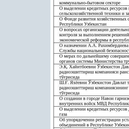
коммунально-бытовом секторе
О выделении кредитных ресурсов 
сельскохозяйственной техники и з
О Фонде развития хозяйственных 
Республики Узбекистан
О вопросах организации деятельн
контроля за выполнением решений
экономической реформы в республ
О назначении А.А. Рахимбердиева 
Службы национальной безопаснос
О мерах по дальнейшему совершен
органов системы Министерства тр
Э.
Қ
. Хайитбоевни Ўзбекистон Дав
радиоэшиттириш компанияси раис
тў
ғ
рисида
Ш.
Ғ
. Яхёевни Ўзбекистон Давлат 
радиоэшиттириш компаниясининг 
тў
ғ
рисида
О создании в городе Навои гарниз
внутренних войск МВД Республик
О выделении кредитных ресурсов
газа
Об упорядочении регистрации ус
объединений в Республике Узбеки