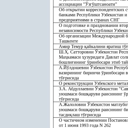
ассоциации "Ўзгўштсаноати"
Об открытии корреспондентских с
банками Республики Узбекистан и
предприятиями в странах СНГ
О подготовке и праздновании вт
независимости Республики Узбеки
Об организации Международной б
Ташкенте
Амир Темур
қ
айкалини яратиш тў
Ш.
Ҳ
. Сатторовни Ўзбекистон Рес
Ма
ҳ
камаси
ҳ
узуридаги Давлат сол
бошли
ғ
ининг ўринбосари этиб та
А.Йўлдошевни Ўзбекистон Респу
вазирининг биринчи ўринбосари в
тў
ғ
рисида
О реконструкции Узбекского метал
З.А. Абдуллаевни Ўзбекистон "Са
уюшмаси бош
қ
аруви раисининг ўр
тў
ғ
рисида
А.Жалоловни Ўзбекистон матлубо
уюшмаси бош
қ
аруви раисининг б
тасди
қ
лаш тў
ғ
рисида
О частичном изменении Постанов
от 1 июня 1993 года N 262