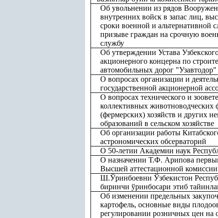
Об увольнении из рядов Вооруже
внутренних войск в запас лиц, в
сроки военной и альтернативной 
призыве граждан на срочную воен
службу
Об утверждении Устава Узбекского
акционерного концерна по строите
автомобильных дорог "Узавтодор"
О вопросах организации и деятель
государственной акционерной ас
О вопросах технического и зоове
коллективных животноводческих ф
(фермерских) хозяйств и других н
образований в сельском хозяйстве
Об организации работы Китабског
астрономических обсерваторий
О 50-летии Академии наук Респуб
О назначении Т.Ф. Арипова первы
Высшей аттестационной комиссии
Ш.Ўринбоевни Ўзбекистон Респуб
биринчи ўринбосари этиб тайинла
Об изменении предельных закупоч
картофель, основные виды плодо
регулировании розничных цен на 