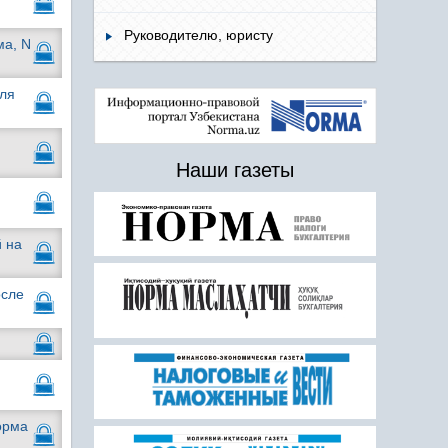
Руководителю, юристу
ма, N
аля
Наши газеты
й на
осле
орма