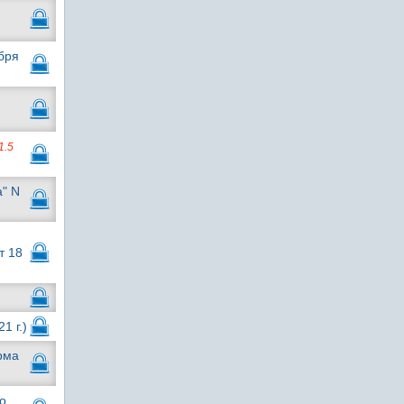
бря
1.5
а" N
т 18
1 г.)
рма
о