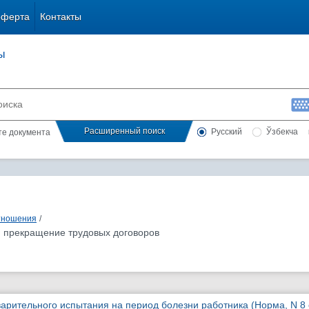
оферта
Контакты
ы
Расширенный поиск
Русский
Ўзбекча
сте документа
тношения
/
и прекращение трудовых договоров
арительного испытания на период болезни работника (Норма, N 8 