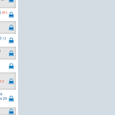
.)
(8.1
 г.)
6
2.3
ой
N 29