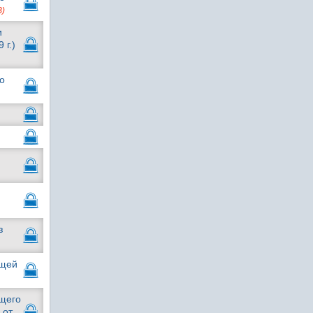
B)
и
 г.)
о
з
ющей
ющего
 от