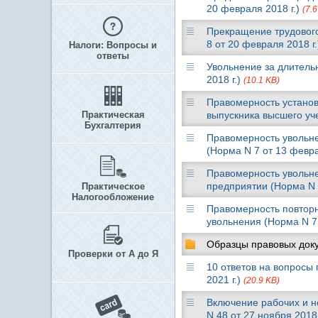
20 февраля 2018 г.)
(7.6
Прекращение трудового
8 от 20 февраля 2018 г
Налоги: Вопросы и
ответы
Увольнение за длитель
2018 г.)
(10.1 KB)
Правомерность установ
Практическая
выпускника высшего уч
Бухгалтерия
Правомерность увольне
(Норма N 7 от 13 февра
Правомерность увольне
предприятии (Норма N 
Практическое
Налогообложение
Правомерность повторн
увольнения (Норма N 7 
Образцы правовых док
Проверки от А до Я
10 ответов на вопросы
2021 г.)
(20.9 KB)
Включение рабочих и н
N 48 от 27 ноября 2018 