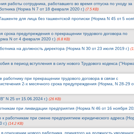
ия работы сотрудника, работавшего во время отпуска по уходу за
ботника (Норма N 7 от 18 февраля 2020 г.)
(7.5 KB)
Ташкенте для лица без ташкентской прописки (Норма N 45 от 5 ноя
я срока предупреждения о прекращении трудового договора по
рма N от 4 февраля 2020 г.)
(6.8 KB)
отника на должность директора (Норма N 30 от 23 июля 2019 г.)
(1
бия в период вступления в силу нового Трудового кодекса ("Норм
 работнику при прекращении трудового договора в связи с
истечения 2-х месячного срока предупреждения (Норма, N 28-29 о
" N 25 от 15.06.2024 г.)
(26 KB)
тникам при ликвидации предприятия (Норма N 46 от 16 ноября 202
 к работникам при смене предприятием юридического адреса (Но
 г.)
(14.2 KB)
 в отношении нового работника, принятого на должность уволенног