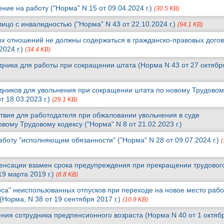
ие на работу ("Норма" N 15 от 09.04.2024 г.)
(30.5 KB)
лицо с инвалидностью ("Норма" N 43 от 22.10.2024 г.)
(94.1 KB)
ых отношений не должны содержаться в гражданско-правовых дого
2024 г.)
(34.4 KB)
дника для работы при сокращении штата (Норма N 43 от 27 октябр
дников для увольнения при сокращении штата по новому Трудовом
т 18.03.2023 г.)
(29.1 KB)
вия для работодателя при обжаловании увольнения в суде
вому Трудовому кодексу ("Норма" N 8 от 21.02.2023 г.)
боту "исполняющим обязанности" ("Норма" N 28 от 09.07.2024 г.)
(
енсации взамен срока предупреждения при прекращении трудовог
19 марта 2019 г.)
(8.8 KB)
са" неиспользованных отпусков при переходе на новое место рабо
Норма, N 38 от 19 сентября 2017 г.)
(10.9 KB)
ния сотрудника предпенсионного возраста (Норма N 40 от 1 октяб