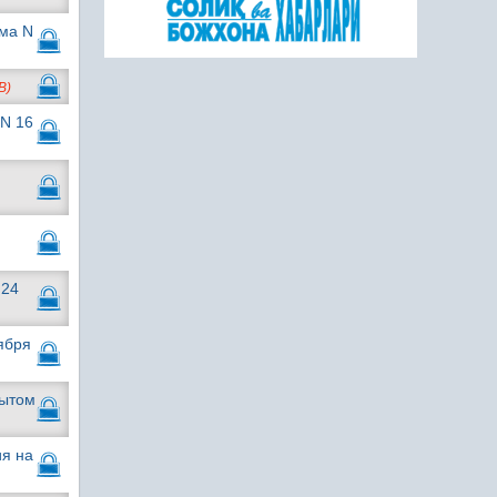
рма N
B)
 N 16
 24
ября
пытом
ия на