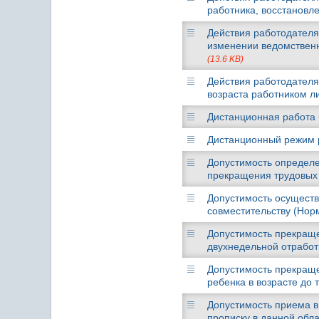
работника, восстановле
Действия работодателя
изменении ведомственн
(13.6 KB)
Действия работодателя
возраста работником ли
Дистанционная работа б
Дистанционный режим р
Допустимость определе
прекращения трудовых 
Допустимость осуществ
совместительству (Норм
Допустимость прекраще
двухнедельной отработк
Допустимость прекращ
ребенка в возрасте до т
Допустимость приема в
прописку в данной обла