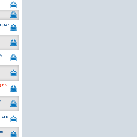
ворах
я
у
15.9
о
ты к
ря