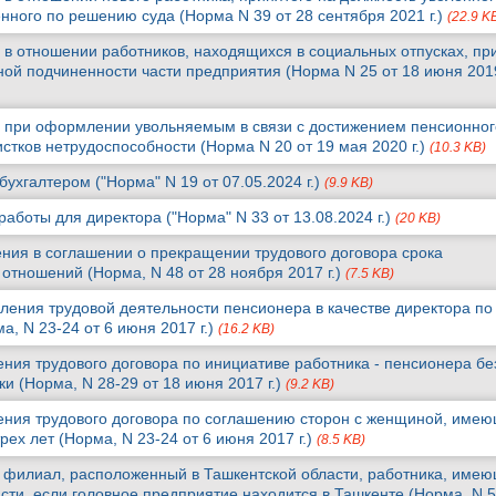
нного по решению суда (Норма N 39 от 28 сентября 2021 г.)
(22.9 K
 в отношении работников, находящихся в социальных отпусках, пр
ой подчиненности части предприятия (Норма N 25 от 18 июня 2019
 при оформлении увольняемым в связи с достижением пенсионног
стков нетрудоспособности (Норма N 20 от 19 мая 2020 г.)
(10.3 KB)
ухгалтером ("Норма" N 19 от 07.05.2024 г.)
(9.9 KB)
аботы для директора ("Норма" N 33 от 13.08.2024 г.)
(20 KB)
ния в соглашении о прекращении трудового договора срока
отношений (Норма, N 48 от 28 ноября 2017 г.)
(7.5 KB)
ления трудовой деятельности пенсионера в качестве директора по
а, N 23-24 от 6 июня 2017 г.)
(16.2 KB)
ния трудового договора по инициативе работника - пенсионера бе
и (Норма, N 28-29 от 18 июня 2017 г.)
(9.2 KB)
ения трудового договора по соглашению сторон с женщиной, име
рех лет (Норма, N 23-24 от 6 июня 2017 г.)
(8.5 KB)
 филиал, расположенный в Ташкентской области, работника, име
сти, если головное предприятие находится в Ташкенте (Норма, N 5