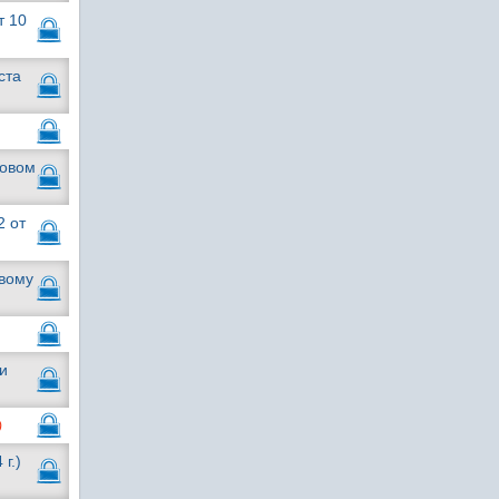
т 10
ста
новом
2 от
овому
и
)
г.)