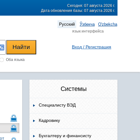
Сегодня: 07 августа 2026 г.
Дата обновления базы: 07 августа 2026 г.
Русский
Ўзбекча
O'zbekcha
язык интерфейса
Вход / Регистрация
Оба языка
Системы
Специалисту ВЭД
Кадровику
Бухгалтеру и финансисту
от